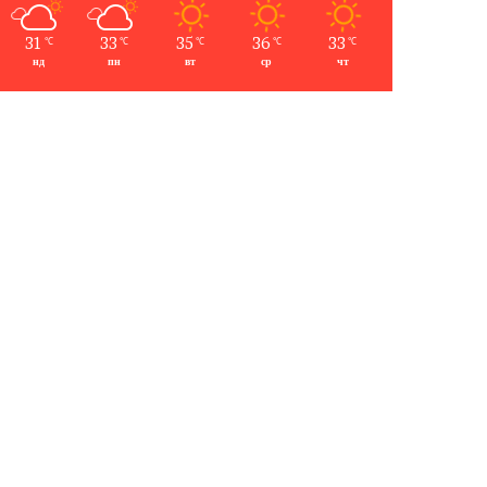
31
33
35
36
33
℃
℃
℃
℃
℃
нд
пн
вт
ср
чт