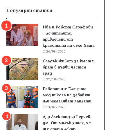
Популярни статии
Ива и Роберт Сарафови
– лечителите,
привлечени от
красотата на село Ямна
26/09/2023
Сладък живот за кмет и
брат в първи частен
град
27/10/2023
Работници: Елаците-
мед никога не забавят
или намаляват заплати
13/07/2023
Д-р Александър Герчев,
дм: От малък знаех, че
ще стана лекар