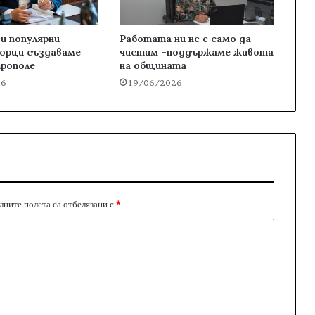
 и популярни
Работата ни не е само да
орци създаваме
чистим –поддържаме живота
трополе
на общината
26
19/06/2026
ните полета са отбелязани с
*