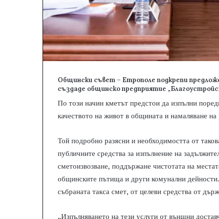
Общински съвет – Етрополе подкрепи предложе
създаде общинско предприятие „Благоустройс
По този начин кметът предстои да изпълни поред
качеството на живот в общината и намаляване на 
Той подробно разясни и необходимостта от таков
публичните средства за изпълнение на задължит
сметоизвозване, поддържане чистотата на местат
общинските пътища и други комунални дейности.
събраната такса смет, от целеви средства от дъ
„Изпълняването на тези услуги от външни достав