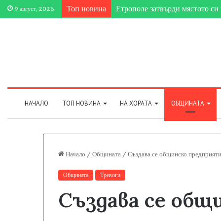
Топ новина
Етрополе затвърди мястото си 
9 август, 2026
НАЧАЛО
ТОП НОВИНА
НА ХОРАТА
ОБЩИНАТА
Начало
/
Общината
/
Създава се общинско предприяти
Общината
Тревоги
Създава се общ