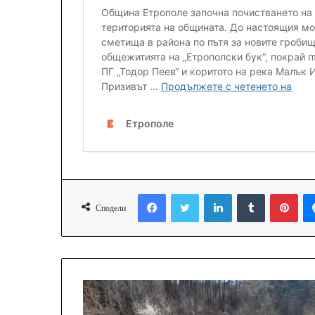
Facebook
Twitter
LinkedIn
Tumblr
Pinterest
Сподели