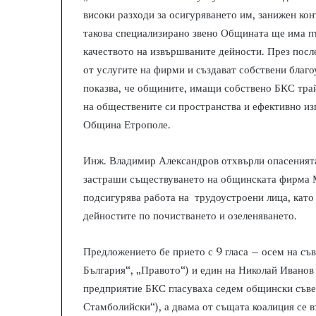
високи разходи за осигуряването им, занижен кон
такова специализирано звено Общината ще има пъ
качеството на извършваните дейности. През посл
от услугите на фирми и създават собствени благ
показва, че общините, имащи собствено БКС тра
на обществените си пространства и ефективно из
Община Етрополе.
Инж. Владимир Александров отхвърли опасеният
застраши съществуването на общинската фирма 
подсигурява работа на трудоустроени лица, като 
дейностите по почистването и озеленяването.
Предложението бе прието с 9 гласа – осем на с
България“, „Правото“) и един на Николай Ивано
предприятие БКС гласуваха седем общински съв
Стамболийски“), а двама от същата коалиция се 