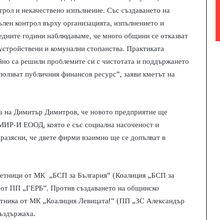
трол и некачествено изпълнение. Със създаването на
лен контрол върху организацията, изпълнението и
едните години наблюдаваме, че много общини се отказват
оустройствени и комунални стопанства. Практиката
йно са решили проблемите си с чистотата и поддържането
ползват публичния финансов ресурс“, заяви кметът на
а на Димитър Димитров, че новото предприятие ще
МИР-И ЕООД, която е със социална насоченост и
разясни, че двете фирми взаимно ще се допълват в
ъветници от МК „БСП за България“ (Коалиция „БСП за
в от ПП „ГЕРБ“. Против създаването на общинско
етника от МК „Коалиция Левицата!“ (ПП „ЗС Александър
въздържаха.