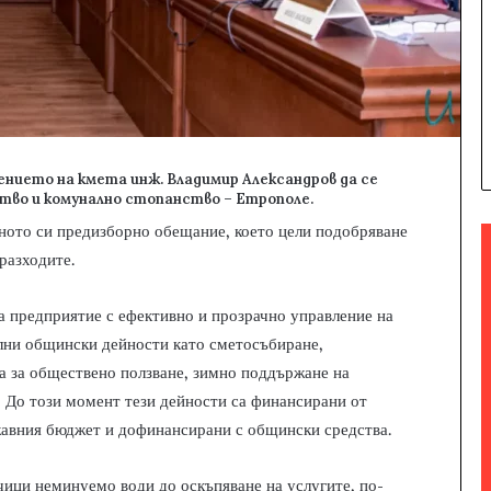
нието на кмета инж. Владимир Александров да се
тво и комунално стопанство – Етрополе.
ното си предизборно обещание, което цели подобряване
разходите.
а предприятие с ефективно и прозрачно управление на
елни общински дейности като сметосъбиране,
а за обществено ползване, зимно поддържане на
 До този момент тези дейности са финансирани от
ржавния бюджет и дофинансирани с общински средства.
чици неминуемо води до оскъпяване на услугите, по-