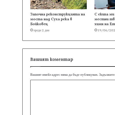
Започна реконструкцията на
С екипа ми
моста над Суха река в
местни тв
Бойковец
химн на Е
преди 2 дни
19/06/20
Вашият коментар
Вашият имейл адрес няма да бъде публикуван.
Задължител
К
о
м
е
н