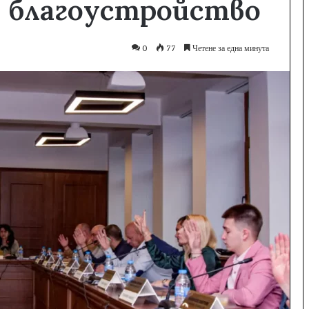
а благоустройство
0
77
Четене за една минута