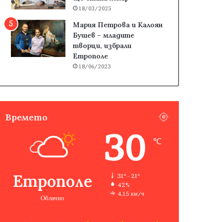
18/03/2025
Мария Петрова и Калоян
Бушев – младите
творци, избрали
Етрополе
18/06/2023
Времето
30
℃
Етрополе
31º - 21º
42%
4.15 км/ч
Облачно