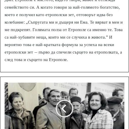
семейството си. А когато говори за най-голямото богатство,
което е получил като етрополски зет, отговорът идва без
колебание: „Съпругата ми и дъщеря ни Ема. Те вярват в мен и
ме подкрепят. Голямата полза от Етрополе са именно те. Това
са най-хубавите неща, които ми се случиха в живота.“ И
вероятно това е най-кратката формула за успеха на всеки
етрополски зет – първо да спечели сърцето на етрополката, а
след това и сърцето на Етрополе.