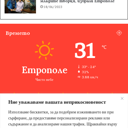
младите творци, избрали Етрополе
18/06/2023
Времето
31
℃
Етрополе
33º - 24º
32%
3.88 км/ч
Чисто небе
Ние уважаваме вашата неприкосновеност
33
33
34
33
34
℃
℃
℃
℃
℃
чт
пт
сб
нд
пн
Използваме бисквитки, за да подобрим изживяването ви при
сърфиране, да предоставяме персонализирани реклами или
съдържание и да анализираме нашия трафик. Щраквайки върху