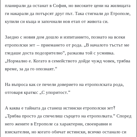
планирали да останат в София, но високите цени на жилищата
ги накарали да потърсят друг път. Така стигнали до Етрополе,
купили си къща и започнали нов етап от живота си.
Заедно с новия дом дошло и изпитанието, познато на всеки
етрополски зет – приемането от рода. „В началото тъстът ме
гледаше доста подозрително“, разказва той с усмивка.
„Нормално е. Когато в семейството дойде чужд човек, трябва
време, за да го опознаят.“
На въпроса как се печели доверието на етрополската рода,
отговаря кратко: „С упоритост.“
А каква е тайната да станеш истински етрополски зет?
„Трябва просто да спечелиш сърцето на етрополката.“ Според
него жените в Етрополе са характерни, своенравни и
взискателни, но когато обичат истински, всичко останало си