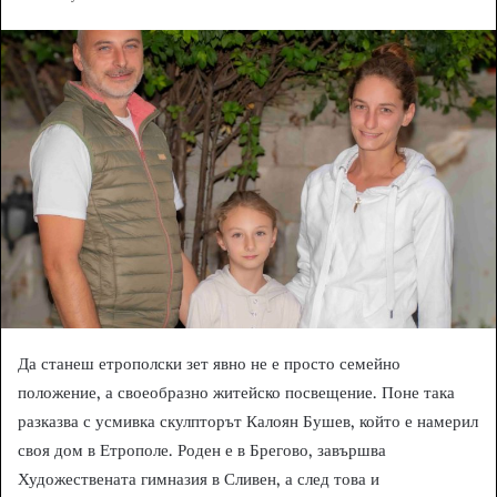
n
d
a
n
e
m
a
i
l
Да станеш етрополски зет явно не е просто семейно
положение, а своеобразно житейско посвещение. Поне така
разказва с усмивка скулпторът Калоян Бушев, който е намерил
своя дом в Етрополе. Роден е в Брегово, завършва
Художествената гимназия в Сливен, а след това и