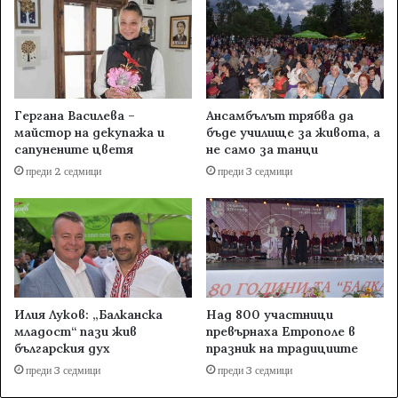
Гергана Василева –
Ансамбълът трябва да
майстор на декупажа и
бъде училище за живота, а
сапунените цветя
не само за танци
преди 2 седмици
преди 3 седмици
Илия Луков: „Балканска
Над 800 участници
младост“ пази жив
превърнаха Етрополе в
българския дух
празник на традициите
преди 3 седмици
преди 3 седмици