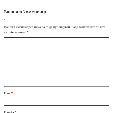
Вашият коментар
Вашият имейл адрес няма да бъде публикуван.
Задължителните полета
са отбелязани с
*
К
о
м
е
н
т
а
Име
*
р
:
*
Имейл
*