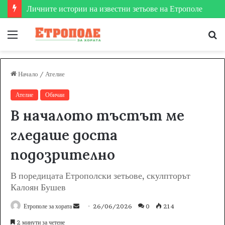
Личните истории на известни зетьове на Етрополе
Меню
Т
за
Начало
/
Ателие
Ателие
Обичаи
В началото тъстът ме
гледаше доста
подозрително
В поредицата Етрополски зетьове, скулпторът
Калоян Бушев
Етрополе за хората
S
26/06/2026
0
214
e
2 минути за четене