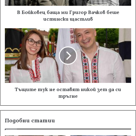
В Бойковец баща ми Григор Вачков беше
истински щастлив
Тъщите тук не оставят никой зет да си
тръгне
Подобни статии