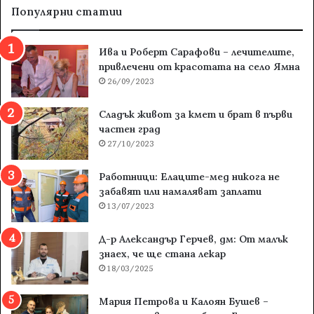
Популярни статии
Ива и Роберт Сарафови – лечителите,
привлечени от красотата на село Ямна
26/09/2023
Сладък живот за кмет и брат в първи
частен град
27/10/2023
Работници: Елаците-мед никога не
забавят или намаляват заплати
13/07/2023
Д-р Александър Герчев, дм: От малък
знаех, че ще стана лекар
18/03/2025
Мария Петрова и Калоян Бушев –