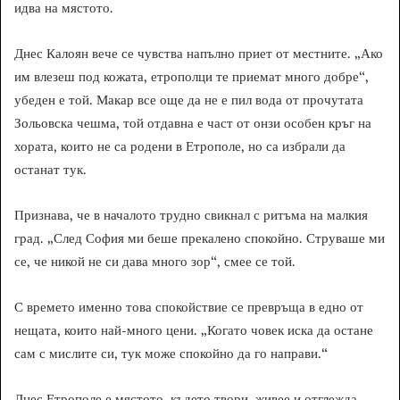
идва на мястото.
Днес Калоян вече се чувства напълно приет от местните. „Ако
им влезеш под кожата, етрополци те приемат много добре“,
убеден е той. Макар все още да не е пил вода от прочутата
Зольовска чешма, той отдавна е част от онзи особен кръг на
хората, които не са родени в Етрополе, но са избрали да
останат тук.
Признава, че в началото трудно свикнал с ритъма на малкия
град. „След София ми беше прекалено спокойно. Струваше ми
се, че никой не си дава много зор“, смее се той.
С времето именно това спокойствие се превръща в едно от
нещата, които най-много цени. „Когато човек иска да остане
сам с мислите си, тук може спокойно да го направи.“
Днес Етрополе е мястото, където твори, живее и отглежда