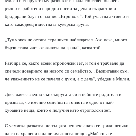
Милен и съпругата му развиват в града собствен бизнес с
ръчно изработени народни носии за деца и възрастни и
бродирани блузи с надпис „Етрополе“. Той участва активно и
като самодеец в местната кукерска група.
„Тук човек не остава страничен наблюдател. Ако иска, много
бързо става част от живота на града“, казва той.
Разбира се, както всеки етрополски зет, и той е трябвало да
спечели доверието на новото си семейство. „Възпитаван съм,
че уважението не се печели с думи, а с дела“, убеден е Милен.
Днес живее заедно със съпругата си и нейните родители и
признава, че именно семейната топлота е едно от най-
хубавите неща, които е получил като етрополски зет.
С усмивка разказва, че тъщата непрекъснато се грижи всички
да са нахранени и да не им липсва нищо. „Май това е