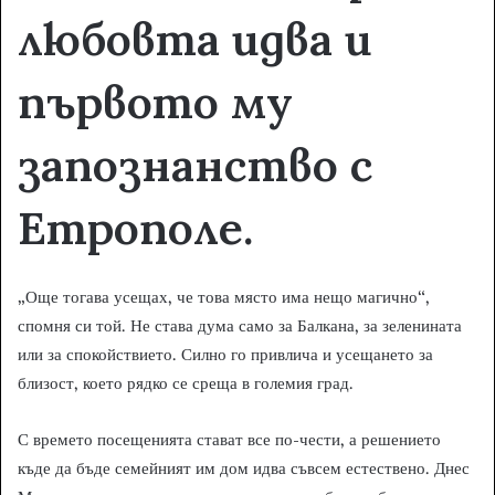
любовта идва и
първото му
запознанство с
Етрополе.
„Още тогава усещах, че това място има нещо магично“,
спомня си той. Не става дума само за Балкана, за зеленината
или за спокойствието. Силно го привлича и усещането за
близост, което рядко се среща в големия град.
С времето посещенията стават все по-чести, а решението
къде да бъде семейният им дом идва съвсем естествено. Днес