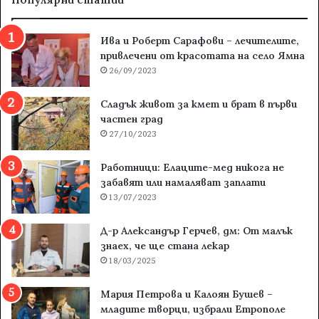
Ива и Роберт Сарафови – лечителите,
привлечени от красотата на село Ямна
26/09/2023
Сладък живот за кмет и брат в първи
частен град
27/10/2023
Работници: Елаците-мед никога не
забавят или намаляват заплати
13/07/2023
Д-р Александър Герчев, дм: От малък
знаех, че ще стана лекар
18/03/2025
Мария Петрова и Калоян Бушев –
младите творци, избрали Етрополе