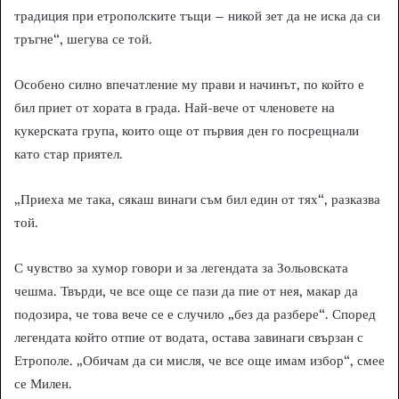
традиция при етрополските тъщи – никой зет да не иска да си
тръгне“, шегува се той.
Особено силно впечатление му прави и начинът, по който е
бил приет от хората в града. Най-вече от членовете на
кукерската група, които още от първия ден го посрещнали
като стар приятел.
„Приеха ме така, сякаш винаги съм бил един от тях“, разказва
той.
С чувство за хумор говори и за легендата за Зольовската
чешма. Твърди, че все още се пази да пие от нея, макар да
подозира, че това вече се е случило „без да разбере“. Според
легендата който отпие от водата, остава завинаги свързан с
Етрополе. „Обичам да си мисля, че все още имам избор“, смее
се Милен.