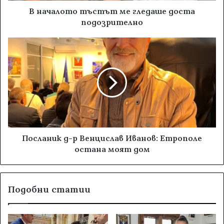
В началото тъстът ме гледаше доста
подозрително
Посланик д-р Венцислав Иванов: Етрополе
остана моят дом
Подобни статии