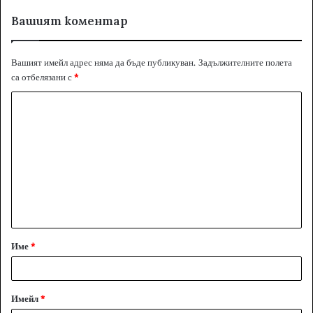
Вашият коментар
Вашият имейл адрес няма да бъде публикуван.
Задължителните полета
са отбелязани с
*
К
о
м
е
н
т
а
Име
*
р
:
*
Имейл
*