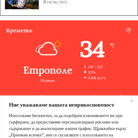
18/06/2023
Времето
34
℃
Етрополе
34º - 25º
29%
3.88 км/ч
Облачно
Ние уважаваме вашата неприкосновеност
33
34
33
35
36
℃
℃
℃
℃
℃
сб
нд
пн
вт
ср
Използваме бисквитки, за да подобрим изживяването ви при
сърфиране, да предоставяме персонализирани реклами или
съдържание и да анализираме нашия трафик. Щраквайки върху
„Приемам всички“, вие се съгласявате с използването на