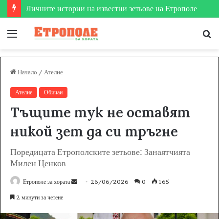
Личните истории на известни зетьове на Етрополе
Меню
Т
за
Начало
/
Ателие
Ателие
Обичаи
Тъщите тук не оставят
никой зет да си тръгне
Поредицата Етрополските зетьове: Занаятчията
Милен Ценков
Етрополе за хората
S
26/06/2026
0
165
e
2 минути за четене
n
d