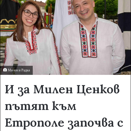
a
n
e
m
a
i
l
Милен и Радка
И за Милен Ценков
пътят към
Етрополе започва с