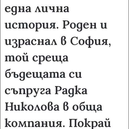
една лична
история. Роден и
израснал в София,
той среща
бъдещата си
съпруга Радка
Николова в обща
компания. Покрай