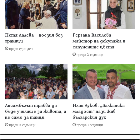
Петя Лалева – поезия без
Гергана Василева –
граници
майстор на декупажа и
сапунените цветя
преди един ден
преди 2 седмици
Ансамбълът трябва да
Илия Луков: „Балканска
бъде училище за живота, а
младост“ пази жив
не само за танци
българския дух
преди 3 седмици
преди 3 седмици