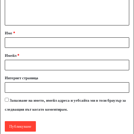
н
т
а
Име
*
р
:
*
Имейл
*
Интернет страница
Запазване на името, имейл адреса и уебсайта ми в този браузър за
следващия път когато коментирам.