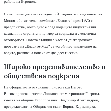
района на Етрополе.
Символично датата съвпадна с 51 години от създаването на
Минно-обогатителен комбинат „Елаците“ през 1975 г. –
предприятие, което днес е сред водещите индустриални
компании в страната и пример за социална и екологична
отговорност. Новата станция е част от дългосрочната
програма на „Елаците-Мед“ за устойчиво управление на
водите, развивана повече от две десетилетия.
Широко представителство и
обществена подкрепа
На официалното откриване присъстваха Негово
Високопреосвещенство Ловчанският митрополит Гавриил,
кметът на община Етрополе инж. Владимир Александров,
председателят на Общинския съвет Боряна Керемидска,