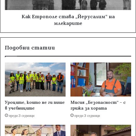
Как Етрополе става „Йерусалим“ на
млекарите
Подобни статии
Уроците, които не ги пише
Мисия „Безопасност“ – с
в учебниците
грижа за хората
преди 3 седмици
преди 3 седмици