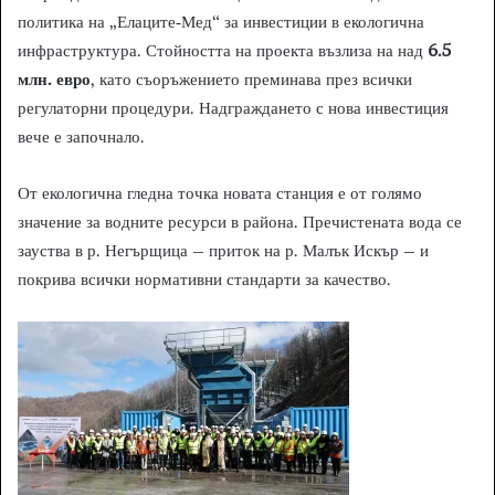
политика на „Елаците‑Мед“ за инвестиции в екологична
инфраструктура. Стойността на проекта възлиза на над
6.5
млн. евро
, като съоръжението преминава през всички
регулаторни процедури. Надграждането с нова инвестиция
вече е започнало.
От екологична гледна точка новата станция е от голямо
значение за водните ресурси в района. Пречистената вода се
зауства в р. Негърщица – приток на р. Малък Искър – и
покрива всички нормативни стандарти за качество.