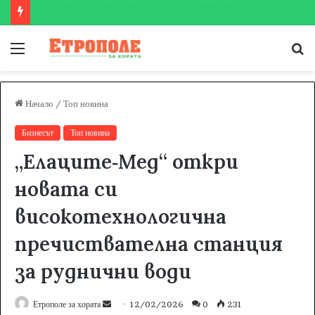
Етрополе затвърди мястото си на футболната карта
Меню
Т
за
Начало
/
Топ новина
Бизнесът
Топ новина
„Елаците‑Мед“ откри
новата си
високотехнологична
пречиствателна станция
за руднични води
Етрополе за хората
S
12/02/2026
0
231