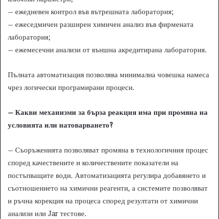
– ежедневен контрол във вътрешната лаборатория;
– ежеседмичен разширен химичен анализ във фирмената
лаборатория;
– ежемесечни анализи от външна акредитирана лаборатория.
Пълната автоматизация позволява минимална човешка намеса
чрез логически програмирани процеси.
– Какви механизми за бърза реакция има при промяна на
условията или натоварването?
– Съоръженията позволяват промяна в технологичния процес
според качествените и количествените показатели на
постъпващите води. Автоматизацията регулира добавянето и
съотношението на химични реагенти, а системите позволяват
и ръчна корекция на процеса според резултати от химични
анализи или Jar тестове.