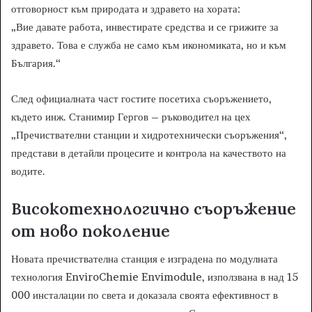
отговорност към природата и здравето на хората:
„Вие давате работа, инвестирате средства и се грижите за
здравето. Това е служба не само към икономиката, но и към
България.“
След официалната част гостите посетиха съоръжението,
където инж. Станимир Гергов – ръководител на цех
„Пречиствателни станции и хидротехнически съоръжения“,
представи в детайли процесите и контрола на качеството на
водите.
Високотехнологично съоръжение
от ново поколение
Новата пречиствателна станция е изградена по модулната
технология EnviroChemie Envimodule, използвана в над 15
000 инсталации по света и доказала своята ефективност в