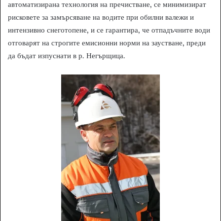
автоматизирана технология на пречистване, се минимизират
рисковете за замърсяване на водите при обилни валежи и
интензивно снеготопене, и се гарантира, че отпадъчните води
отговарят на строгите емисионни норми на заустване, преди
да бъдат изпуснати в р. Негърщица.