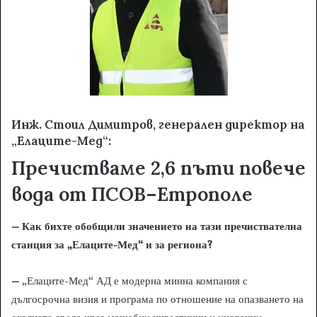
Инж. Стоил Димитров, генерален директор на
„Елаците-Мед“:
Пречистваме 2,6 пъти повече
вода от ПСОВ–Етрополе
– Как бихте обобщили значението на тази пречиствателна
станция за „Елаците-Мед“ и за региона?
–
„Елаците-Мед“ АД е модерна минна компания с
дългосрочна визия и програма по отношение на опазването на