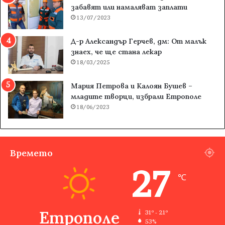
забавят или намаляват заплати
13/07/2023
Д-р Александър Герчев, дм: От малък
знаех, че ще стана лекар
18/03/2025
Мария Петрова и Калоян Бушев –
младите творци, избрали Етрополе
18/06/2023
Времето
27
℃
Етрополе
31º - 21º
53%