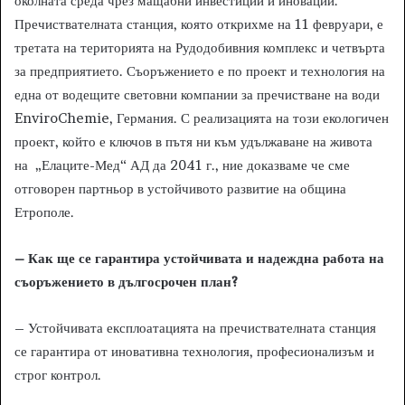
околната среда чрез мащабни инвестиции и иновации.
Пречиствателната станция, която открихме на 11 февруари, е
третата на територията на Рудодобивния комплекс и четвърта
за предприятието. Съоръжението е по проект и технология на
една от водещите световни компании за пречистване на води
EnviroChemie, Германия. С реализацията на този екологичен
проект, който е ключов в пътя ни към удължаване на живота
на „Елаците-Мед“ АД да 2041 г., ние доказваме че сме
отговорен партньор в устойчивото развитие на община
Етрополе.
– Как ще се гарантира устойчивата и надеждна работа на
съоръжението в дългосрочен план?
– Устойчивата експлоатацията на пречиствателната станция
се гарантира от иновативна технология, професионализъм и
строг контрол.