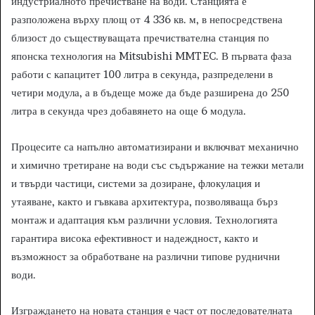
индустриалното пречистване на води. Станцията е
разположена върху площ от 4 336 кв. м, в непосредствена
близост до съществуващата пречиствателна станция по
японска технология на Mitsubishi MMTEC. В първата фаза
работи с капацитет 100 литра в секунда, разпределени в
четири модула, а в бъдеще може да бъде разширена до 250
литра в секунда чрез добавянето на още 6 модула.
Процесите са напълно автоматизирани и включват механично
и химично третиране на води със съдържание на тежки метали
и твърди частици, системи за дозиране, флокулация и
утаяване, както и гъвкава архитектура, позволяваща бърз
монтаж и адаптация към различни условия. Технологията
гарантира висока ефективност и надеждност, както и
възможност за обработване на различни типове руднични
води.
Изграждането на новата станция е част от последователната