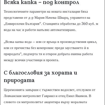
Всяка капка – под контрол
Технологичните параметри на новата инсталация бяха
представени от д-р Мария Начева-Шварц, управител на
„Енвирохеми България“. Станцията обработва до 360 куб. м
вода на час и работи напълно автоматизирано.
„Всяка капка вода – или се връща в производствения цикъл,
или се пречиства без компромис преди заустването ѝ в
природата“, подчерта тя и открои добрата екипна работа
между всички участници в проекта.
С благословия за хората и
природата
Церемонията завърши с тържествен водосвет, отслужен от
Ловчанския митрополит Гавриил и отец Емил Якимов. В
словото си митрополитът акцентира върху моралната