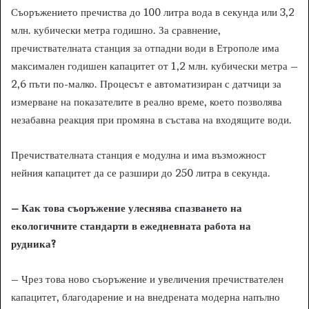
Съоръжението пречиства до 100 литра вода в секунда или 3,2
млн. кубически метра годишно. За сравнение,
пречиствателната станция за отпадни води в Етрополе има
максимален годишен капацитет от 1,2 млн. кубически метра –
2,6 пъти по-малко. Процесът е автоматизиран с датчици за
измерване на показателите в реално време, което позволява
незабавна реакция при промяна в състава на входящите води.
Пречиствателната станция е модулна и има възможност
нейния капацитет да се разшири до 250 литра в секунда.
– Как това съоръжение улеснява спазването на
екологичните стандарти в ежедневната работа на
рудника?
– Чрез това ново съоръжение и увеличения пречиствателен
капацитет, благодарение и на внедрената модерна напълно