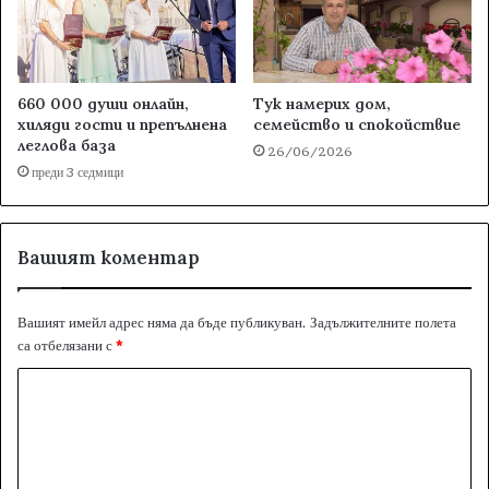
660 000 души онлайн,
Тук намерих дом,
хиляди гости и препълнена
семейство и спокойствие
леглова база
26/06/2026
преди 3 седмици
Вашият коментар
Вашият имейл адрес няма да бъде публикуван.
Задължителните полета
са отбелязани с
*
К
о
м
е