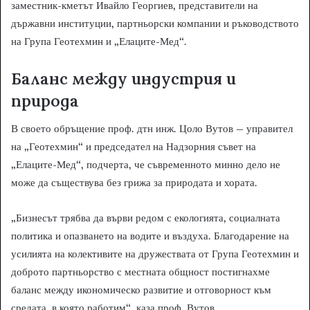
заместник-кметът Ивайло Георгиев, представители на
държавни институции, партньорски компании и ръководството
на Група Геотехмин и „Елаците-Мед“.
Баланс между индустрия и
природа
В своето обръщение проф. дтн инж. Цоло Вутов – управител
на „Геотехмин“ и председател на Надзорния съвет на
„Елаците-Мед“, подчерта, че съвременното минно дело не
може да съществува без грижа за природата и хората.
„Бизнесът трябва да върви редом с екологията, социалната
политика и опазването на водите и въздуха. Благодарение на
усилията на колективите на дружествата от Група Геотехмин и
доброто партньорство с местната общност постигнахме
баланс между икономическо развитие и отговорност към
средата, в която работим“, каза проф. Вутов.