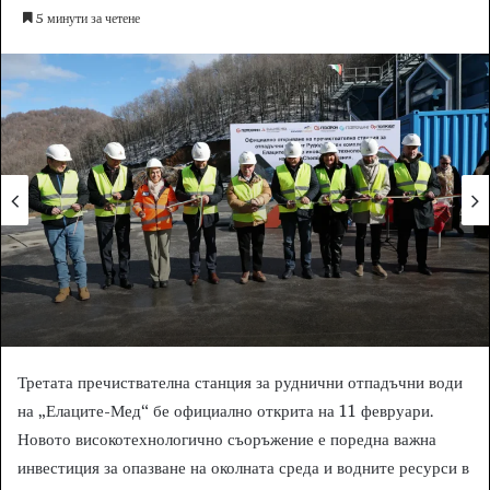
e
5 минути за четене
n
d
a
n
e
m
a
i
l
Третата пречиствателна станция за руднични отпадъчни води
на „Елаците-Мед“ бе официално открита на 11 февруари.
Новото високотехнологично съоръжение е поредна важна
инвестиция за опазване на околната среда и водните ресурси в