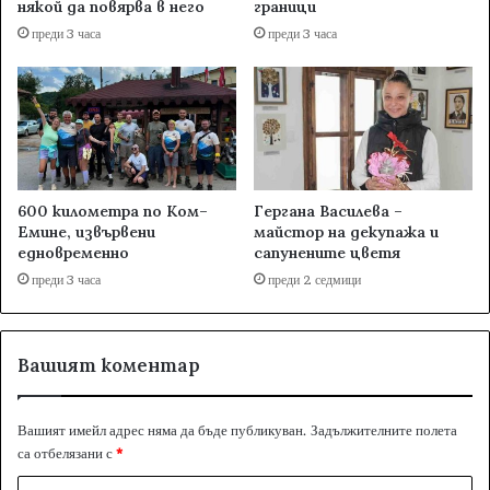
някой да повярва в него
граници
преди 3 часа
преди 3 часа
600 километра по Ком–
Гергана Василева –
Емине, извървени
майстор на декупажа и
едновременно
сапунените цветя
преди 3 часа
преди 2 седмици
Вашият коментар
Вашият имейл адрес няма да бъде публикуван.
Задължителните полета
са отбелязани с
*