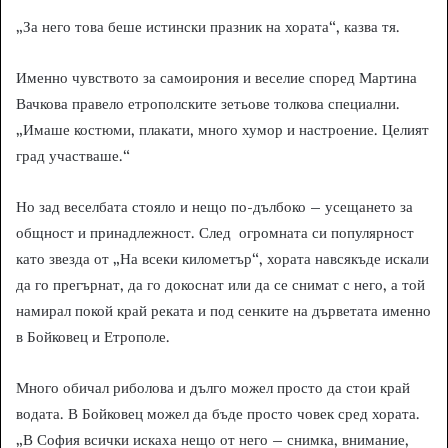
„За него това беше истински празник на хората“, казва тя.
Именно чувството за самоирония и веселие според Мартина
Вачкова правело етрополските зетьове толкова специални.
„Имаше костюми, плакати, много хумор и настроение. Целият
град участваше.“
Но зад веселбата стояло и нещо по-дълбоко – усещането за
общност и принадлежност. След огромната си популярност
като звезда от „На всеки километър“, хората навсякъде искали
да го прегърнат, да го докоснат или да се снимат с него, а той
намирал покой край реката и под сенките на дърветата именно
в Бойковец и Етрополе.
Много обичал риболова и дълго можел просто да стои край
водата. В Бойковец можел да бъде просто човек сред хората.
„В София всички искаха нещо от него – снимка, внимание,