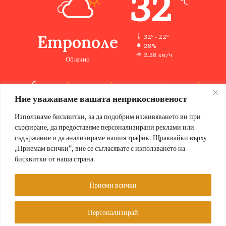
32
℃
Етрополе
32º - 22º
28%
2.58 км/ч
Облачно
Ние уважаваме вашата неприкосновеност
31
35
33
33
34
℃
℃
℃
℃
℃
пт
сб
нд
пн
вт
Използваме бисквитки, за да подобрим изживяването ви при
сърфиране, да предоставяме персонализирани реклами или
съдържание и да анализираме нашия трафик. Щраквайки върху
„Приемам всички“, вие се съгласявате с използването на
бисквитки от наша страна.
© Copyright 2026, Всички права запазени Етрополе за хората |
Designed by ZWEBSolutions
Приеми всички
Условия за ползване
За нас
Персонализирай
Facebook