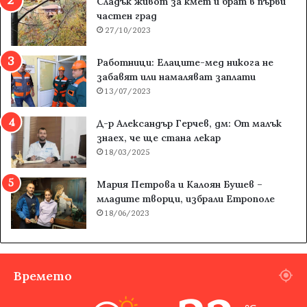
Сладък живот за кмет и брат в първи
частен град
27/10/2023
Работници: Елаците-мед никога не
забавят или намаляват заплати
13/07/2023
Д-р Александър Герчев, дм: От малък
знаех, че ще стана лекар
18/03/2025
Мария Петрова и Калоян Бушев –
младите творци, избрали Етрополе
18/06/2023
Времето