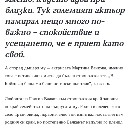
близки. Тук големият актьор
намирал нещо много по-
важно – спокойствие и
усещането, че е приет като
свой.
А според дъщеря му – актрисата Мартина Вачкова, именно
това е истинският смисъл да бъдеш етрополски зет. „В
Бойковец баща ми беше истински щастлив“, казва тя.
Любовта на Григор Вачков към етрополския край започва
покрай семейството на съпругата му. Роден в плевенското
село Трънчовица, първоначално той изпитвал носталгия към
родния си край, но постепенно Балканът напълно го пленил.