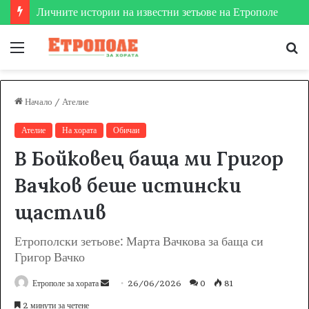
Личните истории на известни зетьове на Етрополе
Меню
Т
за
Начало
/
Ателие
Ателие
На хората
Обичаи
В Бойковец баща ми Григор
Вачков беше истински
щастлив
Етрополски зетьове: Марта Вачкова за баща си
Григор Вачко
Етрополе за хората
S
26/06/2026
0
81
e
2 минути за четене