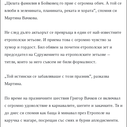
„Цялата фамилия в Бойковец го прие с огромна обич. А той се
влюби в зеленината, планината, реката и хората“, спомня си
Мартина Вачкова.
Не след дълго актьорът се превръща в един от най-известните
етрополски зетьове. И приема това с огромно чувство за
хумор и гордост. Бил обявен за почетен етрополски зет и
председател на Сдружението на етрополските зетьове –
титли, които за него съвсем не били формалност.
„Той истински се забавляваше с този празник“, разказва
Мартина.
По време на празничните шествия Григор Вачков се включвал
с огромно удоволствие в карнавалите, шегите и закачките. Тя и
до днес си спомня как баща ѝ минавал през Етрополе на
каручка с магаре, посрещан със смях и бурни аплодисменти.