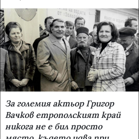
n
d
a
n
e
m
a
i
l
За големия актьор Григор
Вачков етрополският край
никога не е бил просто
място, където идва при