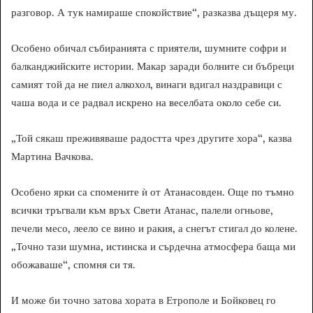
разговор. А тук намираше спокойствие“, разказва дъщеря му.
Особено обичал събиранията с приятели, шумните софри и
балканджийските истории. Макар заради болните си бъбреци
самият той да не пиел алкохол, винаги вдигал наздравици с
чаша вода и се радвал искрено на веселбата около себе си.
„Той сякаш преживяваше радостта чрез другите хора“, казва
Мартина Вачкова.
Особено ярки са спомените ѝ от Атанасовден. Още по тъмно
всички тръгвали към връх Свети Атанас, палели огньове,
печели месо, леело се вино и ракия, а снегът стигал до колене.
„Точно тази шумна, истинска и сърдечна атмосфера баща ми
обожаваше“, спомня си тя.
И може би точно затова хората в Етрополе и Бойковец го