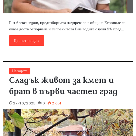
Г-н Александров, предизборната надпревара в община Етрополе се
оказа доста оспорвана и въпреки това Вие водите с цели 5% пред…
Прочети още »
На хората
Сладък живот за кмет и
брат в първи частен град
27/10/2023
0
2 651