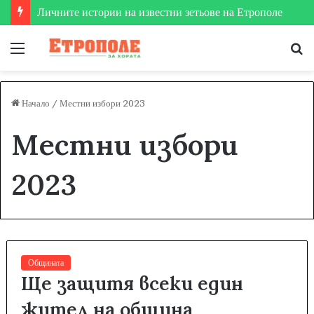
Етрополе затвърди мястото си на футболната карта
Меню
Т
за
Начало
/
Местни избори 2023
Местни избори
2023
Общината
Ще защитя всеки един
жител на община