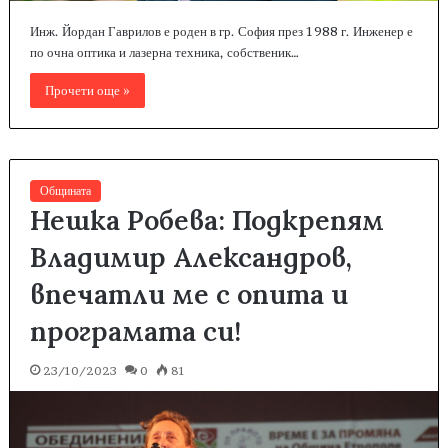
Инж. Йордан Гаврилов е роден в гр. София през 1988 г. Инженер е
по очна оптика и лазерна техника, собственик…
Прочети още »
Общината
Нешка Робева: Подкрепям
Владимир Александров,
впечатли ме с опита и
програмата си!
23/10/2023
0
81