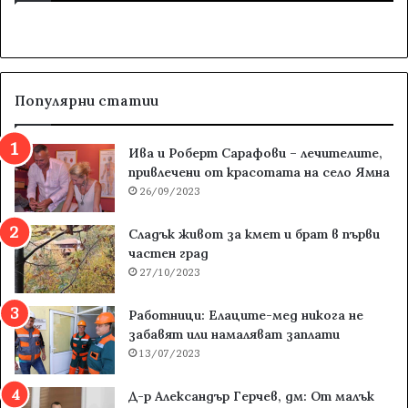
Популярни статии
Ива и Роберт Сарафови – лечителите,
привлечени от красотата на село Ямна
26/09/2023
Сладък живот за кмет и брат в първи
частен град
27/10/2023
Работници: Елаците-мед никога не
забавят или намаляват заплати
13/07/2023
Д-р Александър Герчев, дм: От малък