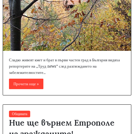
Сладко живеят кмет и брат в първи частен град в България видяха
репортерите на „Труд news“ след разглеждането на
забележителностите…
Прочети още »
Общината
Ние ще върнем Етрополе
на гражданите!