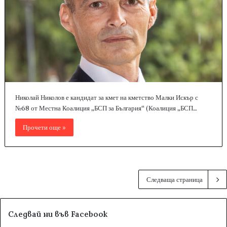
Николай Николов е кандидат за кмет на кметство Малки Искър с
№68 от Местна Коалиция „БСП за България“ (Коалиция „БСП…
Прочети още »
Следваща страница
Следвай ни във Facebook