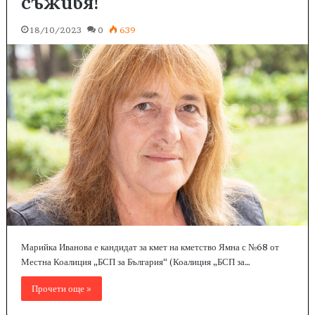
съживя!
18/10/2023
0
639
Марийка Иванова е кандидат за кмет на кметство Ямна с №68 от
Местна Коалиция „БСП за България“ (Коалиция „БСП за…
Прочети още »