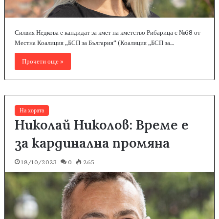
Силвия Недкова е кандидат за кмет на кметство Рибарица с №68 от
Местна Коалиция „БСП за България“ (Коалиция „БСП за…
Прочети още »
На хората
Николай Николов: Време е
за кардинална промяна
18/10/2023
0
265