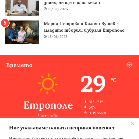
знаех, че ще стана лекар
18/03/2025
Мария Петрова и Калоян Бушев –
младите творци, избрали Етрополе
18/06/2023
Времето
29
℃
Етрополе
31º - 21º
50%
3.39 км/ч
Чисто небе
Ние уважаваме вашата неприкосновеност
Използваме бисквитки, за да подобрим изживяването ви при