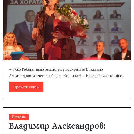
– Г-жо Робева, защо решихте да подкрепите Владимир
Александров за кмет на община Етрополе? – На първо място той е…
Прочети още »
Интервю
Владимир Александров: