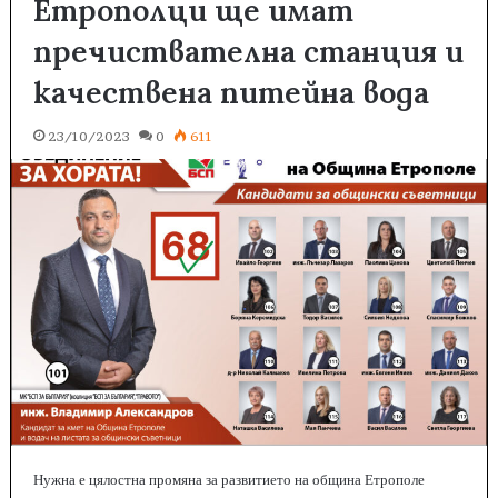
Етрополци ще имат
пречиствателна станция и
качествена питейна вода
23/10/2023
0
611
Нужна е цялостна промяна за развитието на община Етрополе