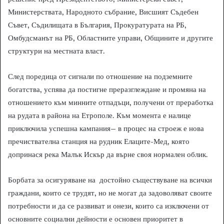
Министерствата, Народното събрание, Висшият Съдебен
Съвет, Съдилищата в България, Прокуратурата на РБ,
Омбудсманът на РБ, Областните управи, Общините и другите
структури на местната власт.
След поредица от сигнали по отношение на подземните
богатства, успява да постигне преразглеждане и промяна на
отношението към минните отпадъци, получени от преработка
на рудата в района на Етрополе. Към момента е налице
приключила успешна кампания– в процес на строеж е нова
пречиствателна станция на рудник Елаците-Мед, която
допринася река Малък Искър да върне своя нормален облик.
Борбата за осигуряване на достойно съществуване на всички
граждани, които се трудят, но не могат да задоволяват своите
потребности и да се развиват и онези, които са изключени от
основните социални дейности е основен приоритет в