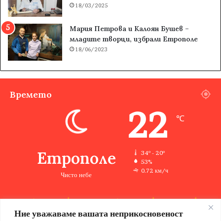
18/03/2025
Мария Петрова и Калоян Бушев –
младите творци, избрали Етрополе
18/06/2023
Времето
22
℃
Етрополе
34º - 20º
53%
0.72 км/ч
Чисто небе
Ние уважаваме вашата неприкосновеност
34
33
33
35
36
℃
℃
℃
℃
℃