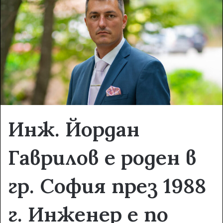
e
m
a
i
l
Инж. Йордан
Гаврилов е роден в
гр. София през 1988
г. Инженер е по