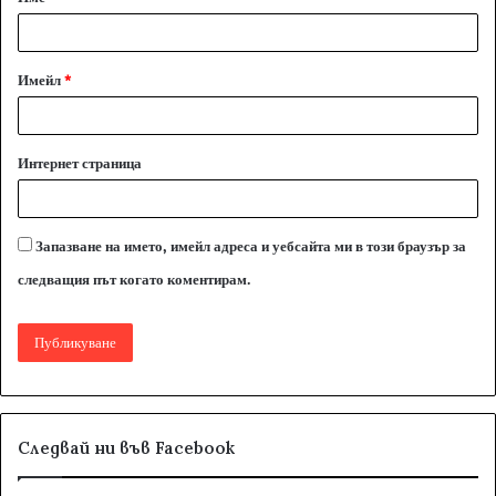
р
:
*
Имейл
*
Интернет страница
Запазване на името, имейл адреса и уебсайта ми в този браузър за
следващия път когато коментирам.
Следвай ни във Facebook