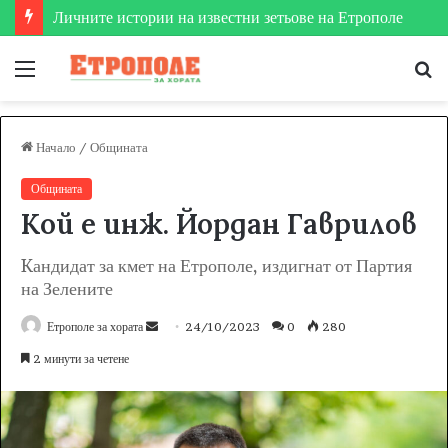
Етрополе затвърди мястото си на футболната карта
Меню
Т
за
Начало
/
Общината
Общината
Кой е инж. Йордан Гаврилов
Kандидат за кмет на Етрополе, издигнат от Партия
на Зелените
Етрополе за хората
S
24/10/2023
0
280
e
2 минути за четене
n
d
a
n