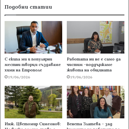
Подобни статии
С екипа ми и популярни
Работата ни не е само да
местни творци създаваме
чистим –поддържаме
химн на Етрополе
живота на общината
19/06/2026
19/06/2026
Инж. Цветомир Симеонов:
Венета Златева – зад