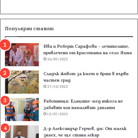
Популярни статии
Ива и Роберт Сарафови – лечителите,
привлечени от красотата на село Ямна
26/09/2023
Сладък живот за кмет и брат в първи
частен град
27/10/2023
Работници: Елаците-мед никога не
забавят или намаляват заплати
13/07/2023
Д-р Александър Герчев, дм: От малък
знаех, че ще стана лекар