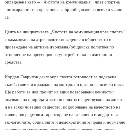
определена като – „Чистота на комуникация“ чрез спортна
ангажираност е и превенция за приобщаване на всички учащи
се.
Целта на инициативата „Чистота на комуникация чрез спорта“
е намаляване на агресивното поведение в обществото и
провеждане на активна държавна/общинска политика по
отношение на превенция на употребата на психотропни
средства.
Йордан Гаврилов декларира своята готовност за подкрепа,
съдействие и изграждане на контролни органи на всички нива.
Ще работи за нов прочит на едни позабравени ценности:
опазване на природата като основа за съществуване на живот
и на всяко човешко същество, подобряване на качеството на
живот, посредством гарантиране на завишени стандарти за
екологичните, социалните и демократичните права и нормално
задоволени материални потребности на всеки един човек.