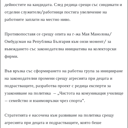
дейностите на кандидата. След редица срещи със синдикати и
отделни служители/работници постига увеличение на
работните заплати на местно ниво.
Противопоставя се срещу опита на г-жа Мая Манолова/
Омбудсман на Република България към онзи момент/ за
въвеждането със законодателна инициатива на колекторски
фирми.
Във връзка със сформирането на работна група за иницииране
на законодателни промени срещу агресията при децата и
подрастващите, разработва проект с редица експерти за
узаконяване на политика – „Чистота на комуникация училище
– семейство и взаимовръзки чрез спорта“.
Стратегията е насочена към развиване на политика срещу
агресията при децата и подрастващите, която беше