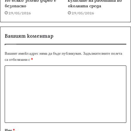
Не всяко зелено дърво е
кулисите на работата по
безопасно
околната среда
29/05/2026
29/05/2026
Вашият коментар
Вашият имейл адрес няма да бъде публикуван.
Задължителните полета
са отбелязани с
*
К
о
м
е
н
т
а
Име
*