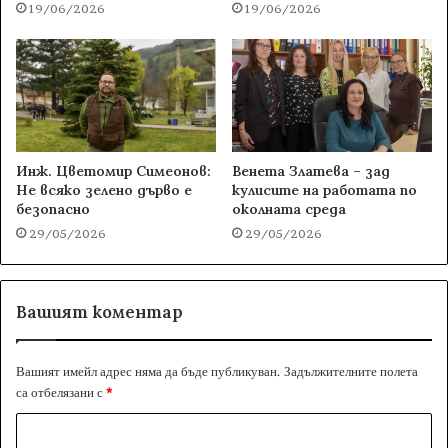
19/06/2026
19/06/2026
Инж. Цветомир Симеонов:
Венета Златева – зад
Не всяко зелено дърво е
кулисите на работата по
безопасно
околната среда
29/05/2026
29/05/2026
Вашият коментар
Вашият имейл адрес няма да бъде публикуван.
Задължителните полета
са отбелязани с
*
К