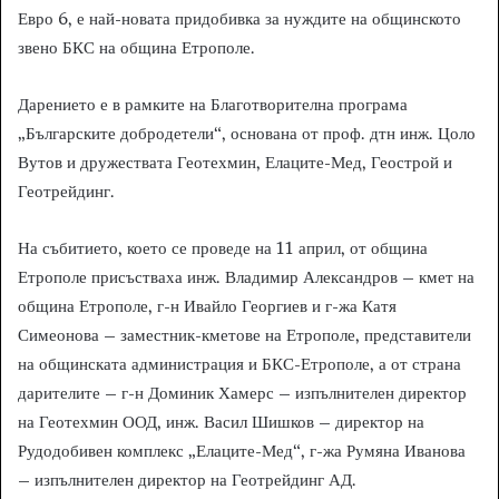
Евро 6, е най-новата придобивка за нуждите на общинското
звено БКС на община Етрополе.
Дарението е в рамките на Благотворителна програма
„Българските добродетели“, основана от проф. дтн инж. Цоло
Вутов и дружествата Геотехмин, Елаците-Мед, Геострой и
Геотрейдинг.
На събитието, което се проведе на 11 април, от община
Етрополе присъстваха инж. Владимир Александров – кмет на
община Етрополе, г-н Ивайло Георгиев и г-жа Катя
Симеонова – заместник-кметове на Етрополе, представители
на общинската администрация и БКС-Етрополе, а от страна
дарителите – г-н Доминик Хамерс – изпълнителен директор
на Геотехмин ООД, инж. Васил Шишков – директор на
Рудодобивен комплекс „Елаците-Мед“, г-жа Румяна Иванова
– изпълнителен директор на Геотрейдинг АД.