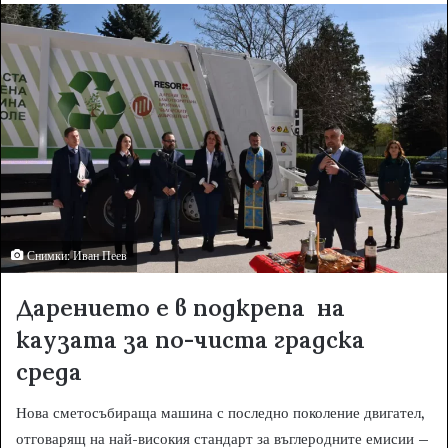
d
a
n
e
m
a
i
l
Снимки: Иван Пеев
Дарението е в подкрепа на
каузата за по-чиста градска
среда
Нова сметосъбираща машина с последно поколение двигател,
отговарящ на най-високия стандарт за въглеродните емисии –