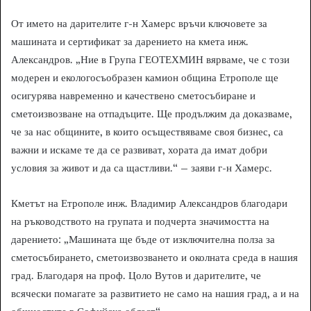
От името на дарителите г-н Хамерс връчи ключовете за
машината и сертификат за дарението на кмета инж.
Александров. „Ние в Група ГЕОТЕХМИН вярваме, че с този
модерен и екологосъобразен камион община Етрополе ще
осигурява навременно и качествено сметосъбиране и
сметоизвозване на отпадъците. Ще продължим да доказваме,
че за нас общините, в които осъществяваме своя бизнес, са
важни и искаме те да се развиват, хората да имат добри
условия за живот и да са щастливи.“ – заяви г-н Хамерс.
Кметът на Етрополе инж. Владимир Александров благодари
на ръководството на групата и подчерта значимостта на
дарението: „Машината ще бъде от изключителна полза за
сметосъбирането, сметоизвозването и околната среда в нашия
град. Благодаря на проф. Цоло Вутов и дарителите, че
всячески помагате за развитието не само на нашия град, а и на