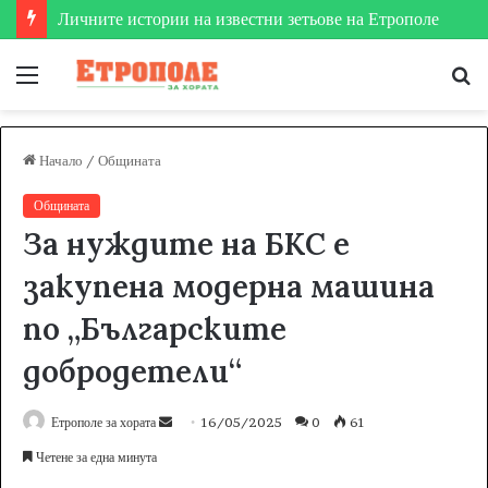
Личните истории на известни зетьове на Етрополе
Меню
Т
за
Начало
/
Общината
Общината
За нуждите на БКС е
закупена модерна машина
по „Българските
добродетели“
Етрополе за хората
S
16/05/2025
0
61
e
Четене за една минута
n