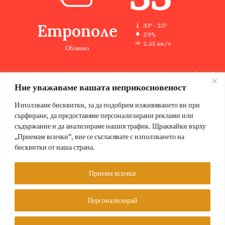
Етрополе
33º - 25º
29%
2.55 км/ч
Облачно
Ние уважаваме вашата неприкосновеност
33
33
32
32
33
℃
℃
℃
℃
℃
чт
пт
сб
нд
пн
Използваме бисквитки, за да подобрим изживяването ви при
сърфиране, да предоставяме персонализирани реклами или
съдържание и да анализираме нашия трафик. Щраквайки върху
„Приемам всички“, вие се съгласявате с използването на
бисквитки от наша страна.
© Copyright 2026, Всички права запазени Етрополе за хората |
Designed by ZWEBSolutions
Приеми всички
Условия за ползване
За нас
Персонализирай
Facebook