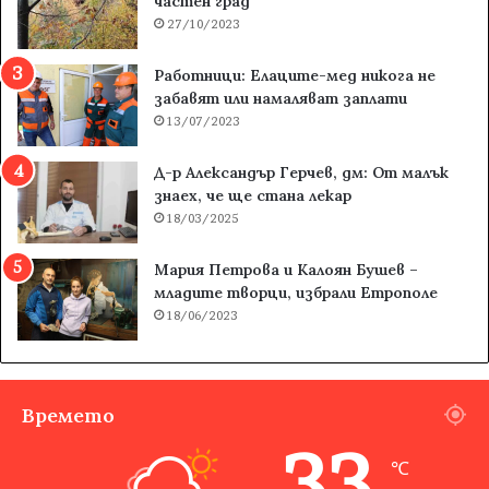
частен град
27/10/2023
Работници: Елаците-мед никога не
забавят или намаляват заплати
13/07/2023
Д-р Александър Герчев, дм: От малък
знаех, че ще стана лекар
18/03/2025
Мария Петрова и Калоян Бушев –
младите творци, избрали Етрополе
18/06/2023
Времето
33
℃