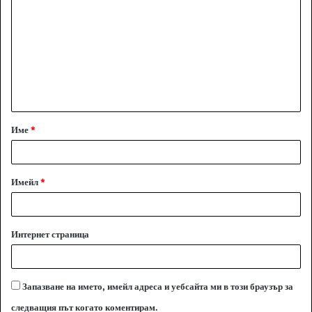
о
м
е
н
т
а
Име
*
р
:
*
Имейл
*
Интернет страница
Запазване на името, имейл адреса и уебсайта ми в този браузър за
следващия път когато коментирам.