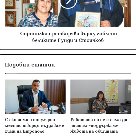
Етрополка претворява върху гоблени
великите Гунди и Стоичков
Подобни статии
С екипа ми и популярни
Работата ни не е само да
местни творци създаваме
чистим –поддържаме
химн на Етрополе
живота на общината