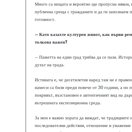
Много са нещата и вероятно ще пропусна някои, 
публична среща с гражданите и да ги запознаем 
готовност.
– Като казахте културен живот, как върви рем
толкова важен?
– Паметта на един град трябва да се пази. Истор
духът на града.
Истината е, че десетилетия наред там не е прав
намеси са били преди повече от 30 години, а по 
покривът, възстановен е автентичният вид на дъ
вътрешната експозиционна среда.
За мен е важно хората да виждат, че традициите н
последователни действия, отношение и уважение 