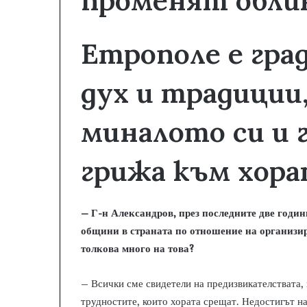
променят обли
Етрополе е гра
дух и традиции
миналото си и 
грижа към хор
– Г-н Александров, през последните две годин
общини в страната по отношение на организи
толкова много на това?
– Всички сме свидетели на предизвикателствата, 
трудностите, които хората срещат. Недостигът на