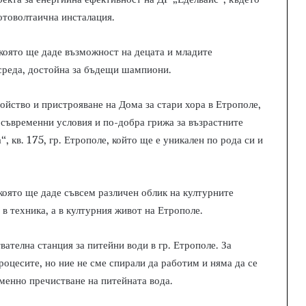
отоволтаична инсталация.
 която ще даде възможност на децата и младите
 среда, достойна за бъдещи шампиони.
ойство и пристрояване на Дома за стари хора в Етрополе,
 съвременни условия и по-добра грижа за възрастните
, кв. 175, гр. Етрополе, който ще е уникален по рода си и
която ще даде съвсем различен облик на културните
 в техника, а в културния живот на Етрополе.
вателна станция за питейни води в гр. Етрополе. За
роцесите, но ние не сме спирали да работим и няма да се
менно пречистване на питейната вода.