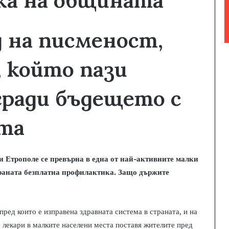
ка на общината
д на писменост,
, който пази
гради бъдещето с
ата
и Етрополе се превърна в една от най-активните малки
раната безплатна профилактика. Защо държите
пред които е изправена здравната система в страната, и на
 лекари в малките населени места поставя жителите пред