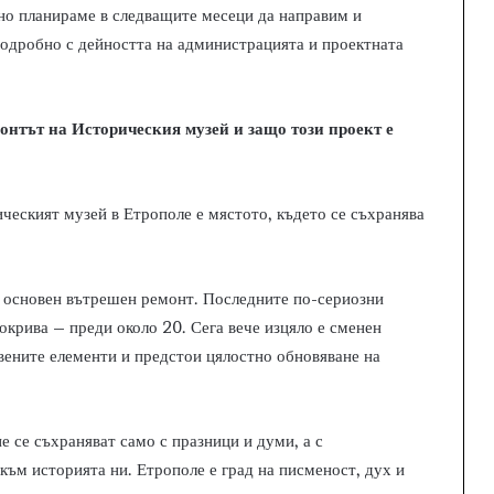
но планираме в следващите месеци да направим и
подробно с дейността на администрацията и проектната
онтът на Историческия музей и защо този проект е
ическият музей в Етрополе е мястото, където се съхранява
ен основен вътрешен ремонт. Последните по-сериозни
покрива – преди около 20. Сега вече изцяло е сменен
рвените елементи и предстои цялостно обновяване на
е се съхраняват само с празници и думи, а с
към историята ни. Етрополе е град на писменост, дух и