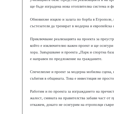
ще бъде изградена нова отоплителна система и ф
Обновихме изцяло и залата по борба в Етрополе,
състезатели да тренират в модерна и европейска
Приключваме реализацията на проекта за преустр
който е изключително важен проект и ще осигури
хора. Завършваме и проекта „Парк и спортна база“
е направен по предложение на гражданите.
Спечелихме и проект за модерна мобилна сцена, 
събития в общината. Това е инвестиция не просто
Работим и по проекта за изграждането на пречист
жалост, смяната на правителства забави част от п
откажем, докато не осигурим на етрополци съвре