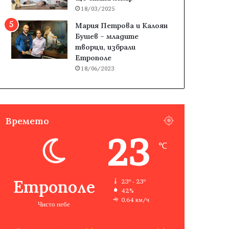
18/03/2025
Мария Петрова и Калоян
Бушев – младите
творци, избрали
Етрополе
18/06/2023
Времето
23
℃
Етрополе
23º - 23º
42%
0.64 км/ч
Чисто небе