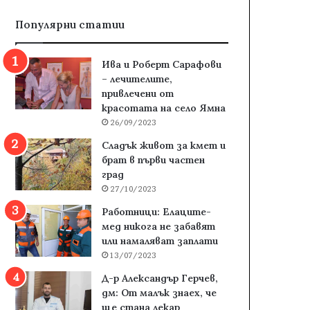
Популярни статии
Ива и Роберт Сарафови
– лечителите,
привлечени от
красотата на село Ямна
26/09/2023
Сладък живот за кмет и
брат в първи частен
град
27/10/2023
Работници: Елаците-
мед никога не забавят
или намаляват заплати
13/07/2023
Д-р Александър Герчев,
дм: От малък знаех, че
ще стана лекар