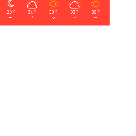
23
34
33
33
35
℃
℃
℃
℃
℃
пт
сб
нд
пн
вт