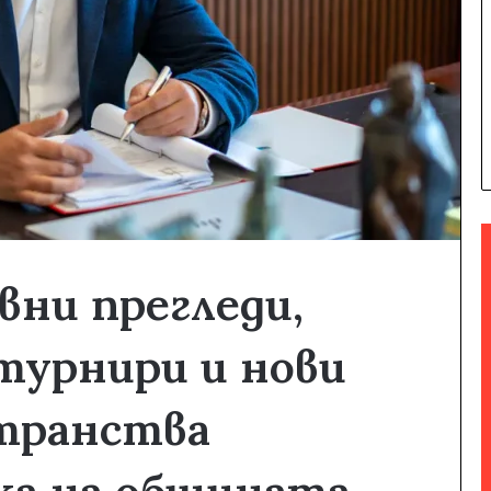
вни прегледи,
турнири и нови
транства