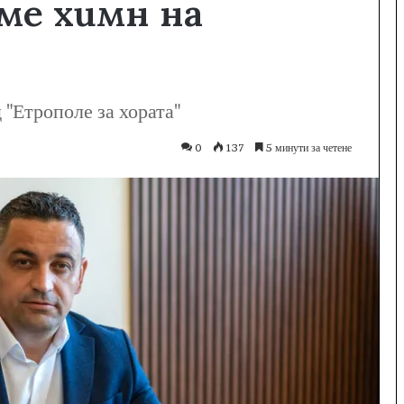
ме химн на
"Етрополе за хората"
0
137
5 минути за четене