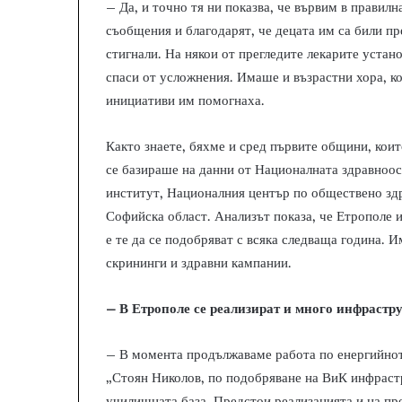
– Да, и точно тя ни показва, че вървим в правилн
съобщения и благодарят, че децата им са били пр
стигнали. На някои от прегледите лекарите устан
спаси от усложнения. Имаше и възрастни хора, к
инициативи им помогнаха.
Както знаете, бяхме и сред първите общини, кои
се базираше на данни от Националната здравноо
институт, Националния център по обществено здр
Софийска област. Анализът показа, че Етрополе 
е те да се подобряват с всяка следваща година.
скрининги и здравни кампании.
– В Етрополе се реализират и много инфрастр
– В момента продължаваме работа по енергийнот
„Стоян Николов, по подобряване на ВиК инфрастр
училищната база. Предстои реализацията и на пр