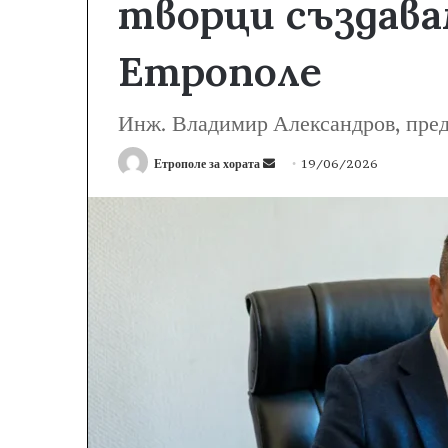
творци създава
Етрополе
Инж. Владимир Александров, пред 
Етрополе за хората
S
19/06/2026
e
n
d
a
n
e
m
a
i
l