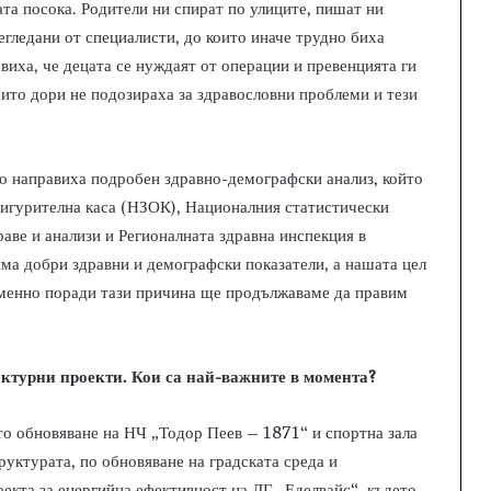
ата посока. Родители ни спират по улиците, пишат ни
егледани от специалисти, до които иначе трудно биха
овиха, че децата се нуждаят от операции и превенцията ги
оито дори не подозираха за здравословни проблеми и тези
то направиха подробен здравно-демографски анализ, който
сигурителна каса (НЗОК), Националния статистически
аве и анализи и Регионалната здравна инспекция в
има добри здравни и демографски показатели, а нашата цел
 Именно поради тази причина ще продължаваме да правим
уктурни проекти. Кои са най-важните в момента?
о обновяване на НЧ „Тодор Пеев – 1871“ и спортна зала
уктурата, по обновяване на градската среда и
оекта за енергийна ефективност на ДГ „Еделвайс“, където