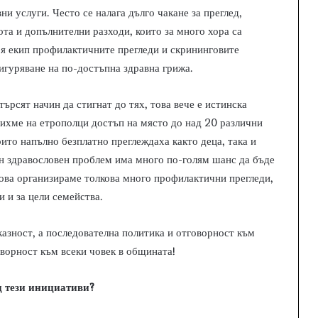
и услуги. Често се налага дълго чакане за преглед,
ота и допълнителни разходи, които за много хора са
оя екип профилактичните прегледи и скрининговите
игуряване на по-достъпна здравна грижа.
търсят начин да стигнат до тях, това вече е истинска
ихме на етрополци достъп на място до над 20 различни
ито напълно безплатно преглеждаха както деца, така и
дин здравословен проблем има много по-голям шанс да бъде
това организираме толкова много профилактични прегледи,
и и за цели семейства.
казност, а последователна политика и отговорност към
оворност към всеки човек в общината!
д тези инициативи?