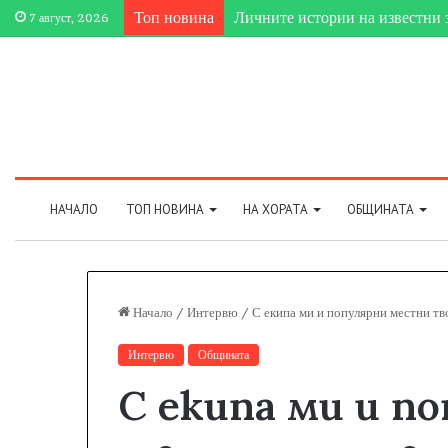
Личните истории на известни 
Топ новина
7 август, 2026
НАЧАЛО
ТОП НОВИНА
НА ХОРАТА
ОБЩИНАТА
Начало
/
Интервю
/
С екипа ми и популярни местни т
Интервю
Общината
С екипа ми и п