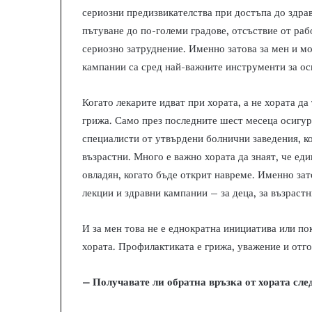
сериозни предизвикателства при достъпа до здравн
пътуване до по-големи градове, отсъствие от раб
сериозно затруднение. Именно затова за мен и м
кампании са сред най-важните инструменти за ос
Когато лекарите идват при хората, а не хората да 
грижа. Само през последните шест месеца осигур
специалисти от утвърдени болнични заведения, ко
възрастни. Много е важно хората да знаят, че е
овладян, когато бъде открит навреме. Именно за
лекции и здравни кампании – за деца, за възрастн
И за мен това не е еднократна инициатива или по
хората. Профилактиката е грижа, уважение и отг
– Получавате ли обратна връзка от хората сле