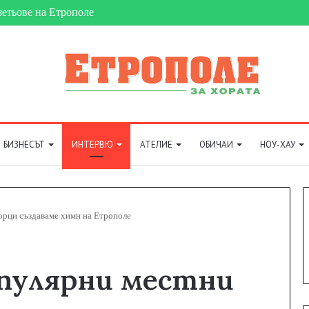
зетьове на Етрополе
БИЗНЕСЪТ
ИНТЕРВЮ
АТЕЛИЕ
ОБИЧАИ
НОУ-ХАУ
ворци създаваме химн на Етрополе
опулярни местни