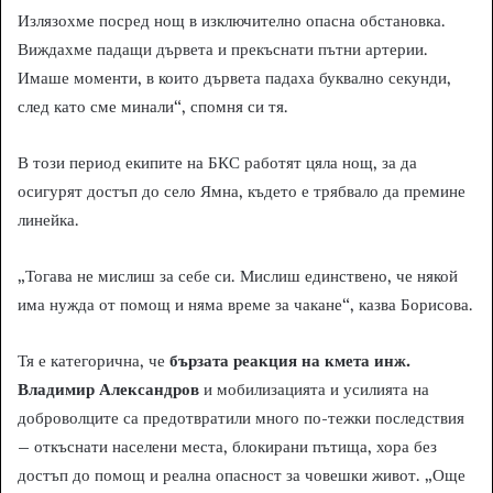
Излязохме посред нощ в изключително опасна обстановка.
Виждахме падащи дървета и прекъснати пътни артерии.
Имаше моменти, в които дървета падаха буквално секунди,
след като сме минали“, спомня си тя.
В този период екипите на БКС работят цяла нощ, за да
осигурят достъп до село Ямна, където е трябвало да премине
линейка.
„Тогава не мислиш за себе си. Мислиш единствено, че някой
има нужда от помощ и няма време за чакане“, казва Борисова.
Тя е категорична, че
бързата реакция на кмета инж.
Владимир Александров
и мобилизацията и усилията на
доброволците са предотвратили много по-тежки последствия
– откъснати населени места, блокирани пътища, хора без
достъп до помощ и реална опасност за човешки живот. „Още