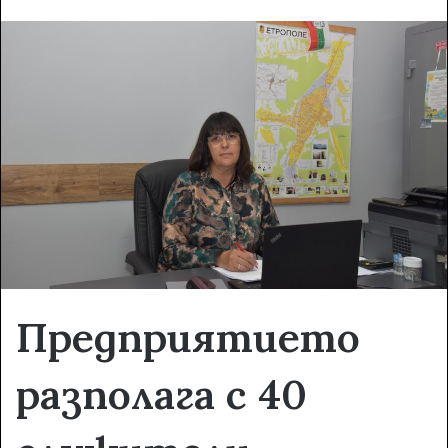
n
d
a
n
e
m
a
i
l
Предприятието
разполага с 40