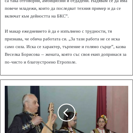
са така отговорни, амбициозни и отдадени. Надявам се да има
повече младежи, които да последват техния пример и да се
включат към дейността на БКС“.
И макар ежедневието ѝ да е изпълнено с трудности, тя
признава, че обича работата си. „За тази работа не се иска
само сила. Иска се характер, търпение и голямо сърце“, казва
Веселка Борисова – жената, която със своя екип допринася за
по-чисто и благоустроено Етрополе.