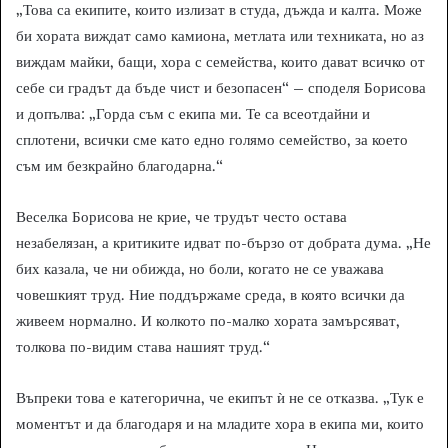
„Това са екипите, които излизат в студа, дъжда и калта. Може
би хората виждат само камиона, метлата или техниката, но аз
виждам майки, бащи, хора с семейства, които дават всичко от
себе си градът да бъде чист и безопасен“ – споделя Борисова
и допълва: „Горда съм с екипа ми. Те са всеотдайни и
сплотени, всички сме като едно голямо семейство, за което
съм им безкрайно благодарна.“
Веселка Борисова не крие, че трудът често остава
незабелязан, а критиките идват по-бързо от добрата дума. „Не
бих казала, че ни обижда, но боли, когато не се уважава
човешкият труд. Ние поддържаме среда, в която всички да
живеем нормално. И колкото по-малко хората замърсяват,
толкова по-видим става нашият труд.“
Въпреки това е категорична, че екипът ѝ не се отказва. „Тук е
моментът и да благодаря и на младите хора в екипа ми, които