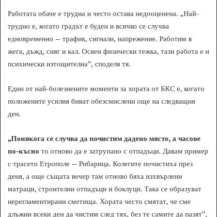
Работата обаче е трудна и често остава недооценена. „Най-
трудно е, когато градът е буден и всичко се случва
едновременно – трафик, сигнали, напрежение. Работим в
жега, дъжд, сняг и кал. Освен физически тежка, тази работа е и
психически изтощителна“, споделя тя.
Един от най-болезнените моменти за хората от БКС е, когато
положените усилия биват обезсмислени още на следващия
ден.
„Понякога се случва да почистим дадено място, а часове
по-късно
то отново да е затрупано с отпадъци. Давам пример
с трасето Етрополе – Рибарица. Колегите почистиха през
деня, а още същата вечер там отново бяха изхвърлени
матраци, строителни отпадъци и боклуци. Така се образуват
нерегламентирани сметища. Хората често смятат, че сме
длъжни всеки ден да чистим след тях, без те самите да пазят“,