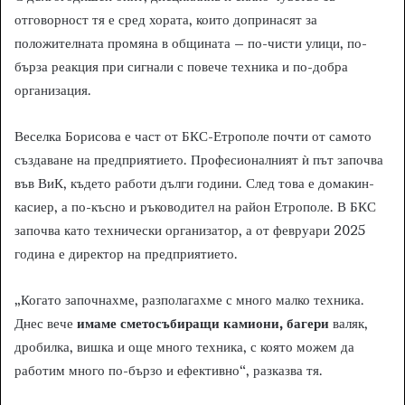
отговорност тя е сред хората, които допринасят за
положителната промяна в общината – по-чисти улици, по-
бърза реакция при сигнали с повече техника и по-добра
организация.
Веселка Борисова е част от БКС-Етрополе почти от самото
създаване на предприятието. Професионалният ѝ път започва
във ВиК, където работи дълги години. След това е домакин-
касиер, а по-късно и ръководител на район Етрополе. В БКС
започва като технически организатор, а от февруари 2025
година е директор на предприятието.
„Когато започнахме, разполагахме с много малко техника.
Днес вече
имаме сметосъбиращи камиони, багери
валяк,
дробилка, вишка и още много техника, с която можем да
работим много по-бързо и ефективно“, разказва тя.