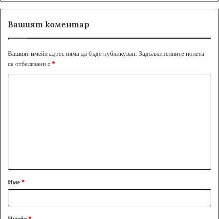
Вашият коментар
Вашият имейл адрес няма да бъде публикуван.
Задължителните полета
са отбелязани с
*
К
о
м
е
н
т
а
Име
*
р
:
*
Имейл
*