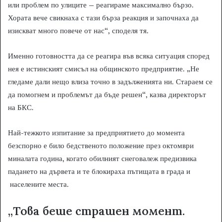
или проблем по улиците – реагираме максимално бързо.
Хората вече свикнаха с тази бърза реакция и започнаха да
изискват много повече от нас“, споделя тя.
Именно готовността да се реагира във всяка ситуация според
нея е истинският смисъл на общинското предприятие. „Не
гледаме дали нещо влиза точно в задълженията ни. Стараем се
да помогнем и проблемът да бъде решен“, казва директорът
на БКС.
Най-тежкото изпитание за предприятието до момента
безспорно е било бедственото положение през октомври
миналата година, когато обилният снеговалеж предизвика
падането на дървета и те блокираха пътищата в града и
населените места.
„Това беше страшен момент.