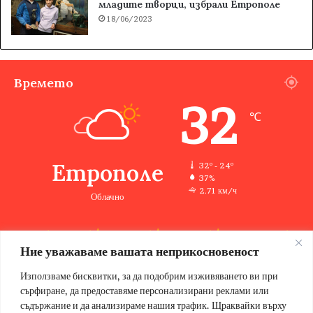
младите творци, избрали Етрополе
18/06/2023
Времето
32
℃
Етрополе
32º - 24º
37%
2.71 км/ч
Облачно
Ние уважаваме вашата неприкосновеност
32
34
35
32
29
℃
℃
℃
℃
℃
пн
вт
ср
чт
пт
Използваме бисквитки, за да подобрим изживяването ви при
сърфиране, да предоставяме персонализирани реклами или
съдържание и да анализираме нашия трафик. Щраквайки върху