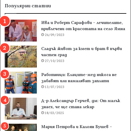
Популярни статии
Ива и Роберт Сарафови – лечителите,
привлечени от красотата на село Ямна
26/09/2023
Сладък живот за кмет и брат в първи
частен град
27/10/2023
Работници: Елаците-мед никога не
забавят или намаляват заплати
13/07/2023
Д-р Александър Герчев, дм: От малък
знаех, че ще стана лекар
18/03/2025
Мария Петрова и Калоян Бушев –