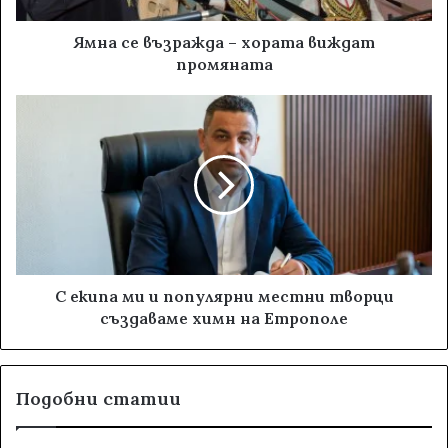
Ямна се възражда – хората виждат
промяната
С екипа ми и популярни местни творци
създаваме химн на Етрополе
Подобни статии