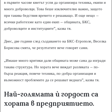
в първите часове кметът успя да организира техника, екипи и
много доброволци. Това беше изключително важно, защото
при такива бедствия времето е решаващо. И още нещо –
всички работехме като един екип – общината, БКС,
доброволците и институциите“, казва тя.
Днес, две години след създаването на БКС-Етрополе, Веселка
Борисова смята, че резултатите вече говорят сами.
„Имаше много критики дали общината може сама да изгради
такава структура. Но хората вече виждат разликата – по-
бърза реакция, повече техника, по-добра организация и
възможност проблемите да се решават веднага“, казва тя.
Най-голямата ѝ гордост са
хората в предприятието.