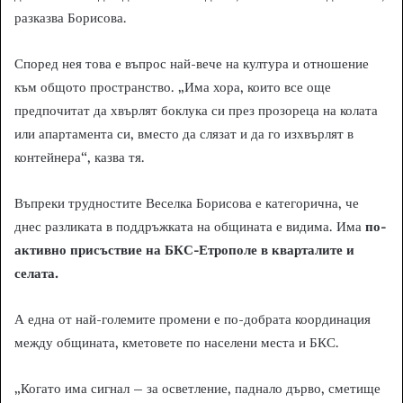
разказва Борисова.
Според нея това е въпрос най-вече на култура и отношение
към общото пространство. „Има хора, които все още
предпочитат да хвърлят боклука си през прозореца на колата
или апартамента си, вместо да слязат и да го изхвърлят в
контейнера“, казва тя.
Въпреки трудностите Веселка Борисова е категорична, че
днес разликата в поддръжката на общината е видима. Има
по-
активно присъствие на БКС-Етрополе в кварталите и
селата.
А една от най-големите промени е по-добрата координация
между общината, кметовете по населени места и БКС.
„Когато има сигнал – за осветление, паднало дърво, сметище