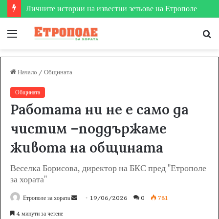
Етрополе затвърди мястото си на футболната карта
Меню
Т
за
Начало
/
Общината
Общината
Работата ни не е само да
чистим –поддържаме
живота на общината
Веселка Борисова, директор на БКС пред "Етрополе
за хората"
Етрополе за хората
S
19/06/2026
0
781
e
4 минути за четене