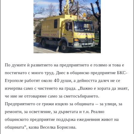
По думите ѝ развитието на предприятието е голямо и това е
постигнато с много труд. Днес в общинско предприятие БКС-
Етрополе работят около 40 души, а дейността далеч не се
изчерпва само с чистенето на града. „Важно е хората да знаят,
че ние не отговаряме само за сметосъбирането.
Предприятието се грижи изцяло за общината – за улици, за
ремонти, за осветление, за дърветата и т.н. Реално
общинското предприятие поддържа ежедневния живот на
общината“, казва Веселка Борисова.