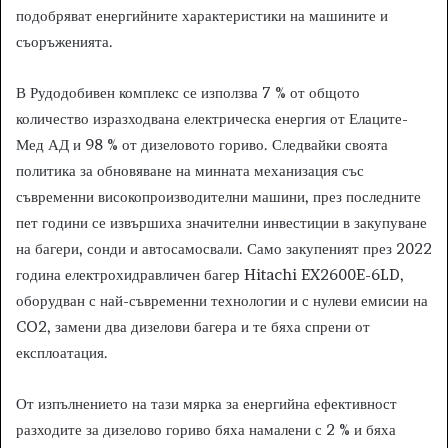
подобряват енергийните характеристики на машините и
съоръженията.
В Рудодобивен комплекс се използва 7 % от общото
количество изразходвана електрическа енергия от Елаците-
Мед АД и 98 % от дизеловото гориво. Следвайки своята
политика за обновяване на минната механизация със
съвременни високопроизводителни машини, през последните
пет години се извършиха значителни инвестиции в закупуване
на багери, сонди и автосамосвали. Само закупеният през 2022
година електрохидравличен багер Hitachi EX2600E-6LD,
оборудван с най-съвременни технологии и с нулеви емисии на
CO2, замени два дизелови багера и те бяха спрени от
експлоатация.
От изпълнението на тази мярка за енергийна ефективност
разходите за дизелово гориво бяха намалени с 2 % и бяха