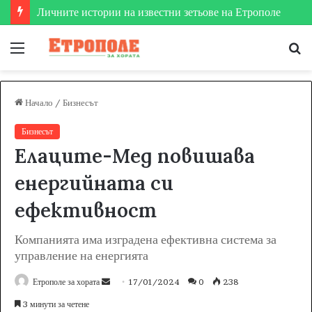
Меню
Т
за
Начало
/
Бизнесът
Бизнесът
Елаците-Мед повишава
енергийната си
ефективност
Компанията има изградена ефективна система за
управление на енергията
Етрополе за хората
S
17/01/2024
0
238
e
3 минути за четене