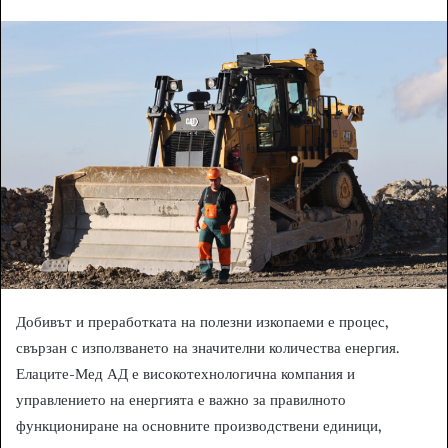
n
d
a
n
e
m
a
i
l
Добивът и преработката на полезни изкопаеми е процес,
свързан с използването на значителни количества енергия.
Елаците-Мед АД е високотехнологична компания и
управлението на енергията е важно за правилното
функциониране на основните производствени единици,