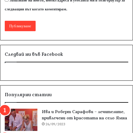
Запазване на името, имейл адреса и уебсайта ми в този браузър за
следващия път когато коментирам.
Следвай ни във Facebook
Популярни статии
Ива и Роберт Сарафови – лечителите,
привлечени от красотата на село Ямна
26/09/2023