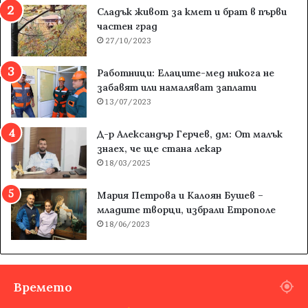
Сладък живот за кмет и брат в първи
частен град
27/10/2023
Работници: Елаците-мед никога не
забавят или намаляват заплати
13/07/2023
Д-р Александър Герчев, дм: От малък
знаех, че ще стана лекар
18/03/2025
Мария Петрова и Калоян Бушев –
младите творци, избрали Етрополе
18/06/2023
Времето