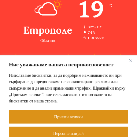
19
℃
Етрополе
32º - 19º
74%
1.01 км/ч
Облачно
Ние уважаваме вашата неприкосновеност
32
32
35
36
33
℃
℃
℃
℃
℃
нд
пн
вт
ср
чт
Използваме бисквитки, за да подобрим изживяването ви при
сърфиране, да предоставяме персонализирани реклами или
съдържание и да анализираме нашия трафик. Щраквайки върху
„Приемам всички“, вие се съгласявате с използването на
бисквитки от наша страна.
© Copyright 2026, Всички права запазени Етрополе за хората |
Designed by ZWEBSolutions
Приеми всички
Условия за ползване
За нас
Персонализирай
Facebook