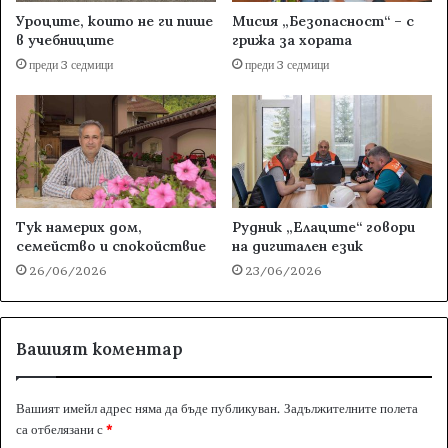
Уроците, които не ги пише
Мисия „Безопасност“ – с
в учебниците
грижа за хората
преди 3 седмици
преди 3 седмици
Тук намерих дом,
Рудник „Елаците“ говори
семейство и спокойствие
на дигитален език
26/06/2026
23/06/2026
Вашият коментар
Вашият имейл адрес няма да бъде публикуван.
Задължителните полета
са отбелязани с
*