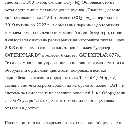
спестени 1 500 т/год. емисии СО
-eq. Обновяването на
2
останалата минна механизация на рудник „Елаците“, доведе
до спестяването на 3 500 т. емисии СО
–eq за периода от
2
2019 година до 2023 г. В обновения парк на Рудодобивния
комплекс има и последно поколение багери, булдозери, сонди
и самосвали с активна регенерация на изгорелите газове. През
2023 г. бяха пуснати в експлоатация верижен булдозер
CATERIPPLAR D9 и колесен булдозер CATERIPPLAR 877К.
Те са с компютърно управление на основните компоненти и са
оборудвани с дизелови двигатели, покриващи всички
европейски екологични норми от ниво Tier 4F / Stage V, с
активна система за регенерация на изгорелите газове /DPF/ и
система за намаляване на азотните окиси AdBlue. Оборудвани
са с GPS устройства, чрез които може да се осъществява
отдалечен достъп.
Инвестициите в най-съвременно технологично оборудване и