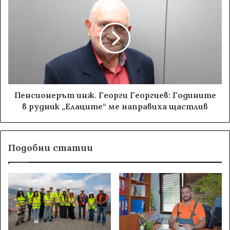
Пенсионерът инж. Георги Георгиев: Годините
в рудник „Елаците“ ме направиха щастлив
Подобни статии