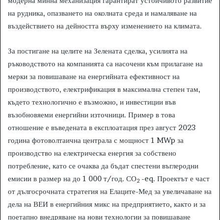
модерна минна механизация гарантират устойчивото развитие
на рудника, опазването на околната среда и намаляване на
въздействието на дейността върху изменението на климата.
За постигане на целите на Зелената сделка, усилията на
ръководството на компанията са насочени към прилагане на
мерки за повишаване на енергийната ефективност на
производството, електрификация в максимална степен там,
където технологично е възможно, и инвестиции във
възобновяеми енергийни източници. Пример в това
отношение е въведената в експлоатация през август 2023
година фотоволтаична централа с мощност 1 MWp за
производство на електрическа енергия за собствено
потребление, като се очаква да бъдат спестени въглеродни
емисии в размер на до 1 000 т/год. СО
-eq. Проектът е част
2
от дългосрочната стратегия на Елаците-Мед за увеличаване на
дела на ВЕИ в енергийния микс на предприятието, както и за
поетапно внедряване на нови технологии за повишаване