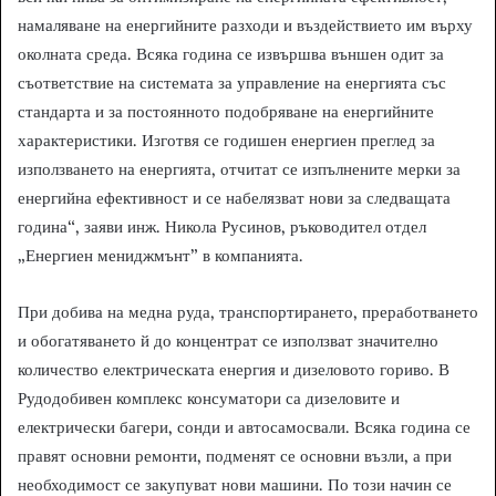
намаляване на енергийните разходи и въздействието им върху
околната среда. Всяка година се извършва външен одит за
съответствие на системата за управление на енергията със
стандарта и за постоянното подобряване на енергийните
характеристики. Изготвя се годишен енергиен преглед за
използването на енергията, отчитат се изпълнените мерки за
енергийна ефективност и се набелязват нови за следващата
година“, заяви инж. Никола Русинов, ръководител отдел
„Енергиен мениджмънт” в компанията.
При добива на медна руда, транспортирането, преработването
и обогатяването й до концентрат се използват значително
количество електрическата енергия и дизеловото гориво. В
Рудодобивен комплекс консуматори са дизеловите и
електрически багери, сонди и автосамосвали. Всяка година се
правят основни ремонти, подменят се основни възли, а при
необходимост се закупуват нови машини. По този начин се