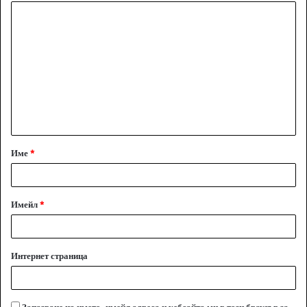
К
о
м
е
н
т
а
Име
*
р
:
*
Имейл
*
Интернет страница