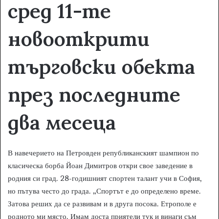
сред 11-те
новооткрити
търговски обекта
през последните
два месеца
В навечерието на Петровден републиканският шампион по
класическа борба Йоан Димитров откри свое заведение в
родния си град. 28-годишният спортен талант учи в София,
но пътува често до града. „Спортът е до определено време.
Затова реших да се развивам и в друга посока. Етрополе е
родното ми място. Имам доста приятели тук и винаги съм