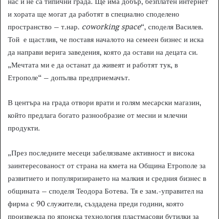
нас и не са типични града. Ще има добър, безплатен интернет
и хората ще могат да работят в специално споделено
пространство – т.нар.
coworking
space
“, споделя Василев.
Той е щастлив, че поставя началото на семеен бизнес и иска
да направи верига заведения, която да остави на децата си.
„Мечтата ми е да останат да живеят и работят тук, в
Етрополе“ – допълва предприемачът.
В центъра на града отвори врати и голям месарски магазин,
който предлага богато разнообразие от месни и млечни
продукти.
„През последните месеци забелязваме активност и висока
заинтересованост от страна на кмета на Община Етрополе за
развитието и популяризирането на малкия и средния бизнес в
общината – споделя Теодора Ботева. Тя е зам.-управител на
фирма с 90 служители, създадена преди години, която
произвежда по японска технология пластмасови бутилки за