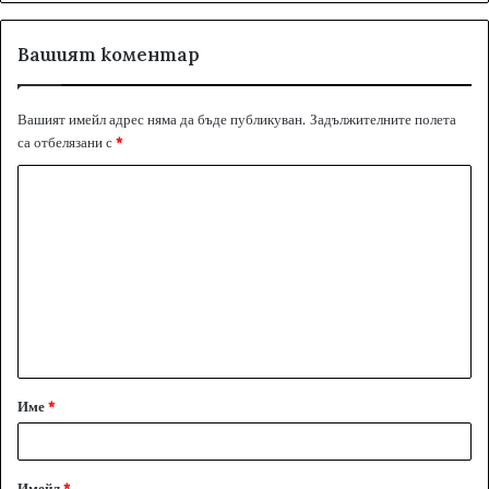
Вашият коментар
Вашият имейл адрес няма да бъде публикуван.
Задължителните полета
са отбелязани с
*
К
о
м
е
н
т
а
Име
*
р
:
*
Имейл
*