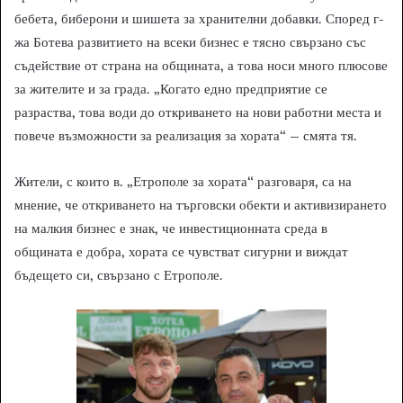
бебета, биберони и шишета за хранителни добавки. Според г-
жа Ботева развитието на всеки бизнес е тясно свързано със
съдействие от страна на общината, а това носи много плюсове
за жителите и за града. „Когато едно предприятие се
разраства, това води до откриването на нови работни места и
повече възможности за реализация за хората“ – смята тя.
Жители, с които в. „Етрополе за хората“ разговаря, са на
мнение, че откриването на търговски обекти и активизирането
на малкия бизнес е знак, че инвестиционната среда в
общината е добра, хората се чувстват сигурни и виждат
бъдещето си, свързано с Етрополе.