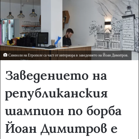
e
m
a
i
l
Символи на Етрополе са част от интериора в заведението на Йоан Димитров.
Заведението на
републиканския
шампион по борба
Йоан Димитров е