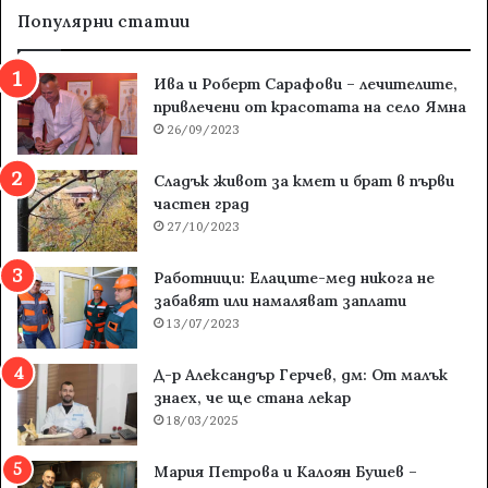
Популярни статии
Ива и Роберт Сарафови – лечителите,
привлечени от красотата на село Ямна
26/09/2023
Сладък живот за кмет и брат в първи
частен град
27/10/2023
Работници: Елаците-мед никога не
забавят или намаляват заплати
13/07/2023
Д-р Александър Герчев, дм: От малък
знаех, че ще стана лекар
18/03/2025
Мария Петрова и Калоян Бушев –