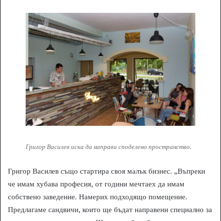
Григор Василев иска да направи споделено пространство.
Григор Василев също стартира своя малък бизнес. „Въпреки
че имам хубава професия, от години мечтаех да имам
собствено заведение. Намерих подходящо помещение.
Предлагаме сандвичи, които ще бъдат направени специално за