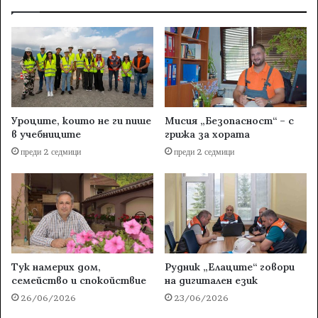
Уроците, които не ги пише
Мисия „Безопасност“ – с
в учебниците
грижа за хората
преди 2 седмици
преди 2 седмици
Тук намерих дом,
Рудник „Елаците“ говори
семейство и спокойствие
на дигитален език
26/06/2026
23/06/2026