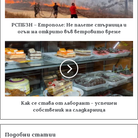
РСПБЗН – Етрополе: Не палете стърнища и
огън на открито във ветровито време
Как се става от лаборант - успешен
собственик на сладкарница
Подобни статии