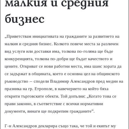
малкия и средния
бизнес
„Приветствам инициативата на гражданите за развитието на
малкия и средния бизнес. Колкото повече места за различен
вид услуги или доставки има, толкова по-голяма ще бъде
конкуренцията, толкова по-добри ще бъдат качеството и
цените. Откриват се нови работни места, има шанс хората да
се задържат в общината, което е основна цел на общинското
ръководство – сподели Владимир Александров пред медии на
празника на гр. Етрополе, в навечерието на който бяха
открити търговските обекти. Той допълни: „Когато това се
прави законно, в съответствие с всички нормативни
документи, винаги ще подкрепим гражданите“.
Г-н Александров декларира също така, че той и екипът му