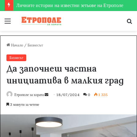
Етрополе затвърди мястото си на футболната карта
Меню
Т
за
Начало
/
Бизнесът
Бизнесът
Да започнеш частна
инициатива в малкия град
Етрополе за хората
S
18/07/2024
0
1 335
e
3 минути за четене
n
d
a
n