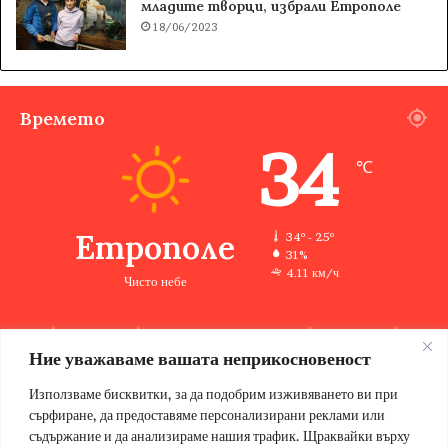
младите творци, избрали Етрополе
18/06/2023
Времето
34
℃
Етрополе
34º - 25º
31%
4.11 км/ч
Чисто небе
Ние уважаваме вашата неприкосновеност
34
34
33
35
36
℃
℃
℃
℃
℃
сб
нд
пн
вт
ср
Използваме бисквитки, за да подобрим изживяването ви при
сърфиране, да предоставяме персонализирани реклами или
съдържание и да анализираме нашия трафик. Щраквайки върху