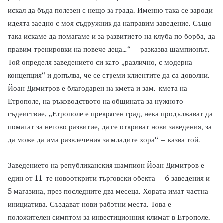
искал да бъда полезен с нещо за града. Именно така се зароди
идеята заедно с моя съдружник да направим заведение. Също
така искаме да помагаме и за развитието на клуба по борба, да
правим тренировки на повече деца…“ – разказва шампионът.
Той определя заведението си като „различно, с модерна
концепция“ и допълва, че се стреми клиентите да са доволни.
Йоан Димитров е благодарен на кмета и зам.-кмета на
Етрополе, на ръководството на общината за нужното
съдействие. „Етрополе е прекрасен град, нека продължават да
помагат за негово развитие, да се откриват нови заведения, за
да може да има развлечения за младите хора“ – казва той.
Заведението на републиканския шампион Йоан Димитров е
един от 11-те новооткрити търговски обекта – 6 заведения и
5 магазина, през последните два месеца. Хората имат частна
инициатива. Създават нови работни места. Това е
положителен симптом за инвестиционния климат в Етрополе.