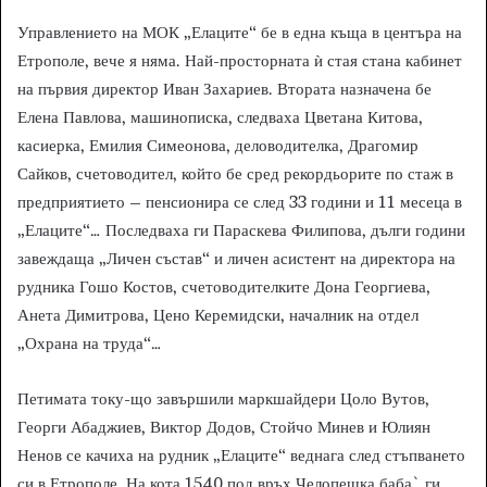
Управлението на МОК „Елаците“ бе в една къща в центъра на
Етрополе, вече я няма. Най-просторната ѝ стая стана кабинет
на първия директор Иван Захариев. Втората назначена бе
Елена Павлова, машинописка, следваха Цветана Китова,
касиерка, Емилия Симеонова, деловодителка, Драгомир
Сайков, счетоводител, който бе сред рекордьорите по стаж в
предприятието – пенсионира се след 33 години и 11 месеца в
„Елаците“… Последваха ги Параскева Филипова, дълги години
завеждаща „Личен състав“ и личен асистент на директора на
рудника Гошо Костов, счетоводителките Дона Георгиева,
Анета Димитрова, Цено Керемидски, началник на отдел
„Охрана на труда“…
Петимата току-що завършили маркшайдери Цоло Вутов,
Георги Абаджиев, Виктор Додов, Стойчо Минев и Юлиян
Ненов се качиха на рудник „Елаците“ веднага след стъпването
си в Етрополе. На кота 1540 под връх Челопешка баба` ги