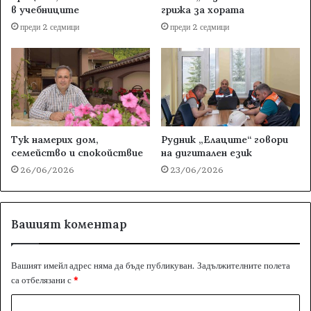
в учебниците
грижа за хората
преди 2 седмици
преди 2 седмици
Тук намерих дом,
Рудник „Елаците“ говори
семейство и спокойствие
на дигитален език
26/06/2026
23/06/2026
Вашият коментар
Вашият имейл адрес няма да бъде публикуван.
Задължителните полета
са отбелязани с
*
К