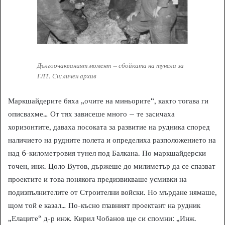
Дългоочакваният момент – сбойката на тунела за
ГЛТ. Сн: личен архив
Маркшайдерите бяха „очите на миньорите“, както тогава ги
описвахме… От тях зависеше много – те засичаха
хоризонтите, даваха посоката за развитие на рудника според
наличието на рудните полета и определиха разположението на
над 6-километровия тунел под Балкана. По маркшайдерски
точен, инж. Цоло Вутов, държеше до милиметър да се спазват
проектите и това понякога предизвикваше усмивки на
подизпълнителите от Строителни войски. Но мърдане нямаше,
щом той е казал… По-късно главният проектант на рудник
„Елаците“ д-р инж. Кирил Чобанов ще си спомни: „Инж.