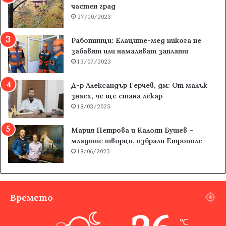
частен град
27/10/2023
Работници: Елаците-мед никога не
забавят или намаляват заплати
13/07/2023
Д-р Александър Герчев, дм: От малък
знаех, че ще стана лекар
18/03/2025
Мария Петрова и Калоян Бушев –
младите творци, избрали Етрополе
18/06/2023
Времето
℃