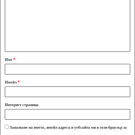
о
м
е
н
т
а
Име
*
р
:
*
Имейл
*
Интернет страница
Запазване на името, имейл адреса и уебсайта ми в този браузър за