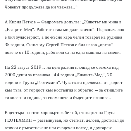
Човекът продължава да ни уважава…“
А Кирил Петков – Фадромата допълва: „Животът ми мина в
„Елаците-Мед“. Работата там ми даде всичко“. Първоначално
е бил булдозерист, а по-късно кара челен товарач на рудника
35 години. Синът му Сергей Петков е бил негов „ортак“
повече от 10 години, работили са на една машина на смени.
На 22 август 2019 г. на централния площад се стекоха над
7000 души за празника „44 години „Елаците-Мед“, 20
години в Група „Геотехмин“. Чувствата преливаха от радост
към тъга, от гордост към носталгия и обратно – за отишлите
си колеги и години, за спомените и бъдещите планове…
В центъра на този хоровъртеж бе той, стожерът на Група
ГЕОТЕХМИН – развълнуван, но стегнат, делови, достигал до
всички с ръкостискане или сърдечен поглед и другарско