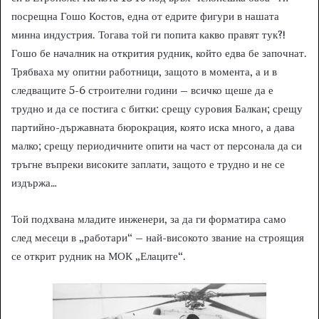
посрещна Гошо Костов, една от едрите фигури в нашата
минна индустрия. Тогава той ги попита какво правят тук?!
Гошо бе началник на открития рудник, който едва бе започнат.
Трябваха му опитни работници, защото в момента, а и в
следващите 5-6 строителни години – всичко щеше да е
трудно и да се постига с битки: срещу суровия Балкан; срещу
партийно-държавната бюрокрация, която иска много, а дава
малко; срещу периодичните опити на част от персонала да си
тръгне въпреки високите заплати, защото е трудно и не се
издържа…
Той подхвана младите инженери, за да ги форматира само
след месеци в „работари“ – най-високото звание на строящия
се открит рудник на МОК „Елаците“.