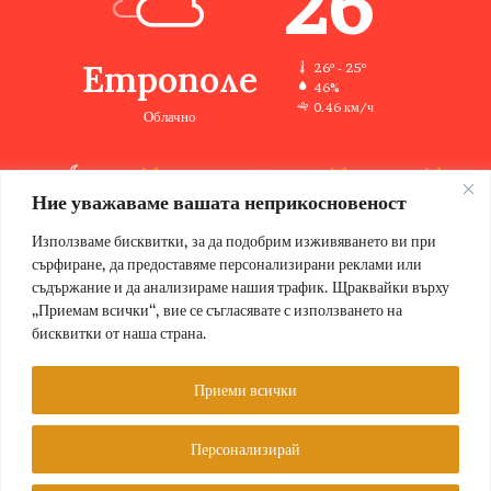
26
Етрополе
26º - 25º
46%
0.46 км/ч
Облачно
Ние уважаваме вашата неприкосновеност
26
34
32
35
37
℃
℃
℃
℃
℃
сб
нд
пн
вт
ср
Използваме бисквитки, за да подобрим изживяването ви при
сърфиране, да предоставяме персонализирани реклами или
съдържание и да анализираме нашия трафик. Щраквайки върху
„Приемам всички“, вие се съгласявате с използването на
бисквитки от наша страна.
© Copyright 2026, Всички права запазени Етрополе за хората |
Designed by ZWEBSolutions
Приеми всички
Условия за ползване
За нас
Персонализирай
Facebook