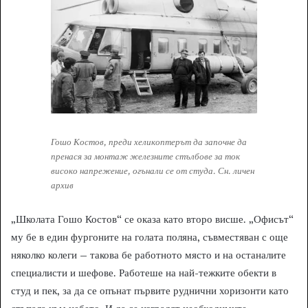
Гошо Костов, преди хеликоптерът да започне да
пренася за монтаж железните стълбове за ток
високо напрежение, огънали се от студа. Сн. личен
архив
„Школата Гошо Костов“ се оказа като второ висше. „Офисът“
му бе в един фургоните на голата поляна, съвместяван с още
няколко колеги – такова бе работното място и на останалите
специалисти и шефове. Работеше на най-тежките обекти в
студ и пек, за да се опънат първите руднични хоризонти като