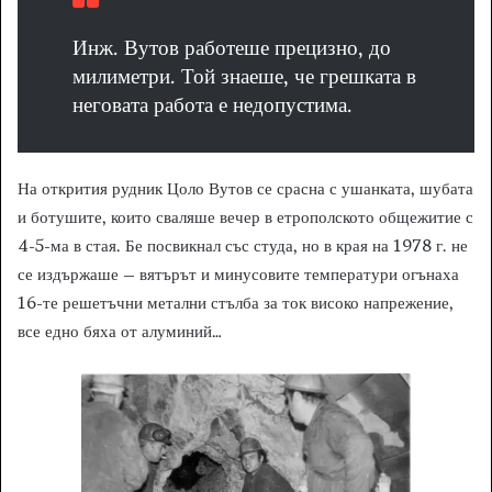
Инж. Вутов работеше прецизно, до
милиметри. Той знаеше, че грешката в
неговата работа е недопустима.
На открития рудник Цоло Вутов се срасна с ушанката, шубата
и ботушите, които сваляше вечер в етрополското общежитие с
4-5-ма в стая. Бе посвикнал със студа, но в края на 1978 г. не
се издържаше – вятърът и минусовите температури огънаха
16-те решетъчни метални стълба за ток високо напрежение,
все едно бяха от алуминий…