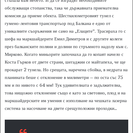
стъпала към небето. И да се изградят необходимите
обслужващи стопанства, така че държавната приемателна
комисия да приеме обекта. Шесткилометровият тунел с
гумено-лентовия транспортьор под Балкана е едно от
уникалните съоръжения не само на „Елаците“. Трасираха го с
шефа на маркшайдерите Емил Димитров и с другите колеги
през балканските поляни и долини по стръмното надолу към с.
Мирково. Когато миньорите започнаха да го копаят начело с
Коста Гърков от двете страни, шегаджии се майтапеха, че ще
прокарат 2 тунела. Но срещата, наречена сбойка, в недрата на
планината беше с отклонение в милиметри – по оста със 75
мм и по нивото с 64 мм! Тук удивителната е задължителна,
това нищожно отклонение също е като за световно, плод и на
маркшайдерските им умения с използване на чешката лазерна
система за насочване на двете срещуположни проходки…