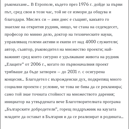
ръкомахане… В Етрополе, където през 1976 г. дойде за първи
път, сред свои в този час, той не се измори да общува и
благодари. Мислех си – ами днес е същият, какъвто го
знаехме на открития рудник, нищо, че стана на седемдесет,
професор по минно дело, доктор на техническите науки,
управляващ големи активи и екипи от над 4000 служители;
автор, съавтор, ръководител на множество проекти; най-
важният сред които сигурно е удължаване живота на рудник
„Елаците“ от 2006 г., когато по първоначалния проект
трябваше да бъде затворен – до 2031 г. с осигурена
концесия… Благодетел с възрожденски дух, подкрепящ много
социални проекти с условие, че това не бива да се рекламира;
само той знае точната стойност на множеството дарения;
инициатор на утвърдената вече Благотворителната програма
„Българските добродетели“, горещ поддръжник на каузата
младите да остават в България и да се реализират в родината…