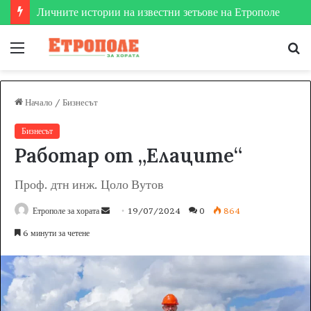
Етрополе затвърди мястото си на футболната карта
Меню
Т
за
Начало
/
Бизнесът
Бизнесът
Работар от „Eлаците“
Проф. дтн инж. Цоло Вутов
Етрополе за хората
S
19/07/2024
0
864
e
6 минути за четене
n
d
a
n
e