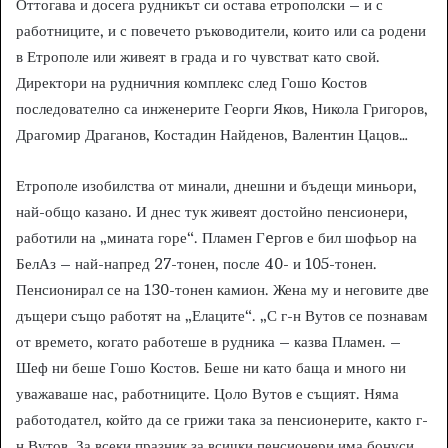
Оттогава и досега рудникът си остава етрополски – и с
работниците, и с повечето ръководители, които или са родени
в Етрополе или живеят в града и го чувстват като свой.
Директори на рудничния комплекс след Гошо Костов
последователно са инженерите Георги Яков, Никола Григоров,
Драгомир Драганов, Костадин Найденов, Валентин Цацов…
Етрополе изобилства от минали, днешни и бъдещи миньори,
най-общо казано. И днес тук живеят достойно пенсионери,
работили на „мината горе“. Пламен Гeргов е бил шофьор на
БелАз – най-напред 27-тонен, после 40- и 105-тонен.
Пенсионирал се на 130-тонен камион. Жена му и неговите две
дъщери също работят на „Елаците“. „С г-н Вутов се познавам
от времето, когато работеше в рудника – казва Пламен. –
Шеф ни беше Гошо Костов. Беше ни като баща и много ни
уважаваше нас, работниците. Цоло Вутов е същият. Няма
работодател, който да се грижи така за пенсионерите, както г-
н Вутов. За всеки празник за всички пенсионери има бонуси.