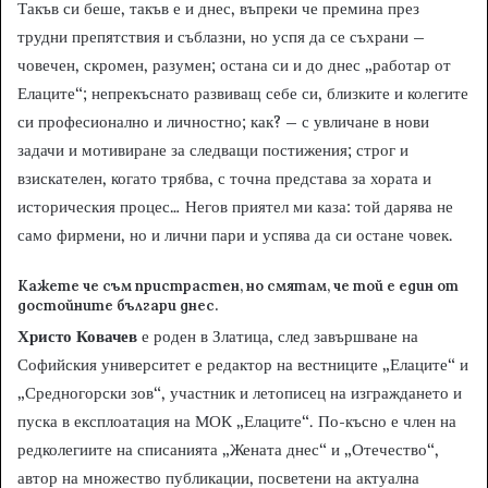
Такъв си беше, такъв е и днес, въпреки че премина през
трудни препятствия и съблазни, но успя да се съхрани –
човечен, скромен, разумен; остана си и до днес „работар от
Елаците“; непрекъснато развиващ себе си, близките и колегите
си професионално и личностно; как? – с увличане в нови
задачи и мотивиране за следващи постижения; строг и
взискателен, когато трябва, с точна представа за хората и
историческия процес… Негов приятел ми каза: той дарява не
само фирмени, но и лични пари и успява да си остане човек.
Кажете че съм пристрастен, но смятам, че той е един от
достойните българи днес.
Христо Ковачев
е роден в Златица, след завършване на
Софийския университет е редактор на вестниците „Елаците“ и
„Средногорски зов“, участник и летописец на изграждането и
пуска в експлоатация на МОК „Елаците“. По-късно е член на
редколегиите на списанията „Жената днес“ и „Отечество“,
автор на множество публикации, посветени на актуална