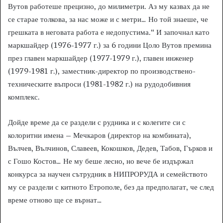
Вутов работеше прецизно, до милиметри. Аз му казвах да не
се старае толкова, за нас може и с метри… Но той знаеше, че
грешката в неговата работа е недопустима.“ И започнал като
маркшайдер (1976-1977 г.) за 6 години Цоло Вутов премина
през главен маркшайдер (1977-1979 г.), главен инженер
(1979-1981 г.), заместник-директор по производствено-
техническите въпроси (1981-1982 г.) на рудодобивния
комплекс.
Дойде време да се раздели с рудника и с колегите си с
колоритни имена – Мечкаров (директор на комбината),
Вълчев, Вълчинов, Славеев, Кокошков, Дедев, Табов, Гърков и
с Гошо Костов… Не му беше лесно, но вече бе издържал
конкурса за научен сътрудник в НИПРОРУДА и семейството
му се раздели с китното Етрополе, без да предполагат, че след
време отново ще се върнат…