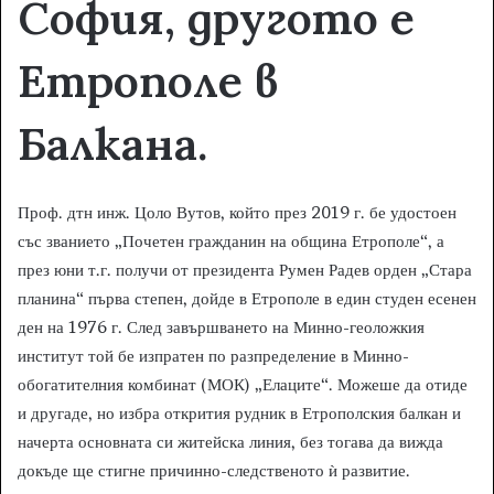
София, другото е
Етрополе в
Балкана.
Проф. дтн инж. Цоло Вутов, който през 2019 г. бе удостоен
със званието „Почетен гражданин на община Етрополе“, а
през юни т.г. получи от президента Румен Радев орден „Стара
планина“ първа степен, дойде в Етрополе в един студен есенен
ден на 1976 г. След завършването на Минно-геоложкия
институт той бе изпратен по разпределение в Минно-
обогатителния комбинат (МОК) „Елаците“. Можеше да отиде
и другаде, но избра открития рудник в Етрополския балкан и
начерта основната си житейска линия, без тогава да вижда
докъде ще стигне причинно-следственото ѝ развитие.