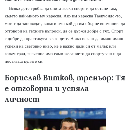
– Всяко дете трябва да опита всеки спорт и да остане там,
където най-много му харесва. Ако им харесва Таекуондо-то,
могат да заповядат, винаги има кой да им обърне внимание, да
отговори на техните въпроси, да се държи добре с тях. Спорт
е добре да практикува всяко дете. А ако искаш да имаш имаш
успехи на световно ниво, не е важно дали си от малък или
голям град, значение има само желанието да спортуваш и да
постигаш целите си.
Борислав Витков, треньор:
Тя
е отговорна и успяла
личност