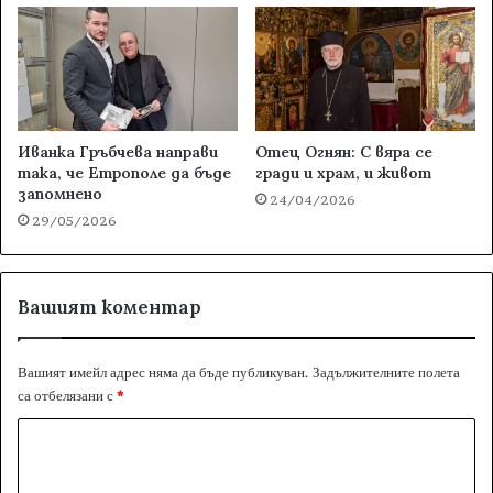
Иванка Гръбчева направи
Отец Огнян: С вяра се
така, че Етрополе да бъде
гради и храм, и живот
запомнено
24/04/2026
29/05/2026
Вашият коментар
Вашият имейл адрес няма да бъде публикуван.
Задължителните полета
са отбелязани с
*
К
о