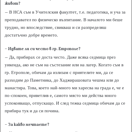
живот?
– В НСА съм в Учителския факултет, т.е. педагогика, и уча за
преподавател по физическо възпитание. В началото ми беше
трудно, но впоследствие, свикваш и си разпределяш
достатъчно добре времето.
– Идвате ли си често в гр. Етрополе?
– Да, прибирах се доста често. Даже всяка седмица през
уикенда, ако не съм на състезание или на лагер. Когато съм в
гр. Етрополе, обичам да излизам с приятелите ми, да се
разходим до Паметника, до Хаджирашовата чешма или до
манастира. Това, което най-много ми харесва на града е, че е
по-спокоен, приветлив е, самото място ми действа много
успокояващо, отпускащо. И след тежка седмица обичам да се
прибира тук и да си почина.
– За какво мечтаете?