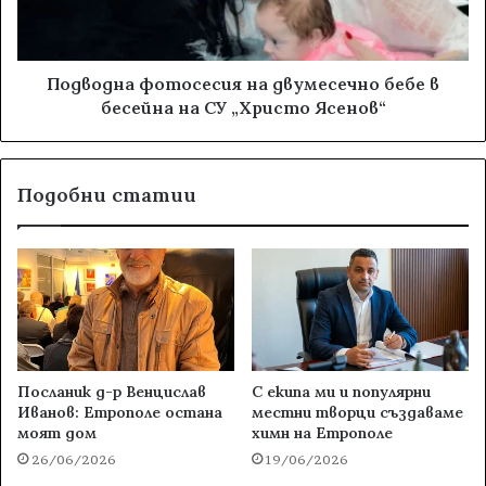
Подводна фотосесия на двумесечно бебе в
бесейна на СУ „Христо Ясенов“
Подобни статии
Посланик д-р Венцислав
С екипа ми и популярни
Иванов: Етрополе остана
местни творци създаваме
моят дом
химн на Етрополе
26/06/2026
19/06/2026