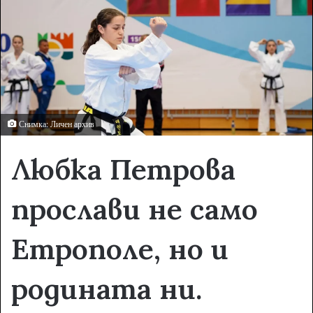
e
m
a
i
l
Снимка: Личен архив
Любка Петрова
прослави не само
Етрополе, но и
родината ни.