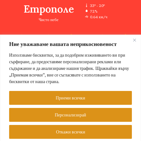
Етрополе
33º - 20º
72%
0.64 км/ч
Чисто небе
Ние уважаваме вашата неприкосновеност
33
33
33
33
35
℃
℃
℃
℃
℃
пт
сб
нд
пн
вт
Използваме бисквитки, за да подобрим изживяването ви при
сърфиране, да предоставяме персонализирани реклами или
съдържание и да анализираме нашия трафик. Щраквайки върху
„Приемам всички“, вие се съгласявате с използването на
бисквитки от наша страна.
© Copyright 2026, Всички права запазени Етрополе за хората |
Designed by ZWEBSolutions
Приеми всички
Условия за ползване
За нас
Персонализирай
Facebook
Откажи всички