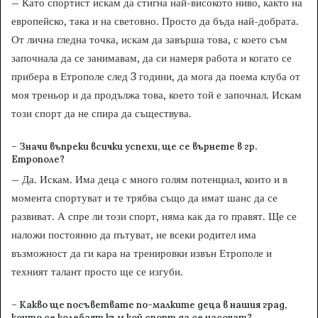
– Като спортист искам да стигна най-високото ниво, както на
европейско, така и на световно. Просто да бъда най-добрата.
От лична гледна точка, искам да завърша това, с което съм
започнала да се занимавам, да си намеря работа и когато се
прибера в Етрополе след 3 години, да мога да поема клуба от
моя треньор и да продължа това, което той е започнал. Искам
този спорт да не спира да съществува.
– Значи въпреки всички успехи, ще се върнете в гр.
Етрополе?
– Да. Искам. Има деца с много голям потенциал, които и в
момента спортуват и те трябва също да имат шанс да се
развиват. А спре ли този спорт, няма как да го правят. Ще се
наложи постоянно да пътуват, не всеки родител има
възможност да ги кара на тренировки извън Етрополе и
техният талант просто ще се изгуби.
– Какво ще посъветвате
по-малките деца в нашия град,
които се колебаят към кой спорт да се насочат?