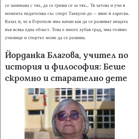
се занимава с тях, да се грижи се за тях… Тя затова и учи в
момента педагогика със спорт Таекуон-до – явно ѝ харесва.
Казах ѝ, че в Етрополе има начин как да се развиват нещата
във всяка една област. Това е много хубав град, има голямо
училище и спортът може да се развива.
Йорданка Благова, учител по
история и философия:
Беше
скромно и старателно дете