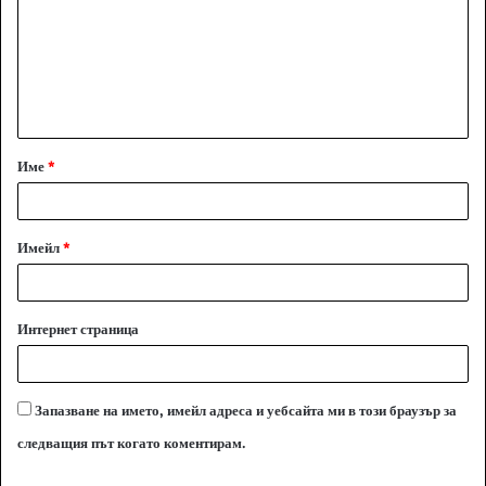
м
е
н
т
а
Име
*
р
:
*
Имейл
*
Интернет страница
Запазване на името, имейл адреса и уебсайта ми в този браузър за
следващия път когато коментирам.