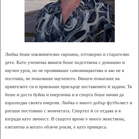
Любка беше изключително скромно, отговорно и старателно
дете. Като ученичка винаги беше подготвена с домашно и
научен урок, но не проявяваше самоинициатива и ако не я
посочиш, не показваше наученото. Винаги помагаше на
приятелите си и приемаше присърце поставените ѝ задачи. Тя
беше и доста буйна и енергична и в спорта беше начин да
изразходва своята енергия. Любка е много добър футболист и
риташе постоянно с момчетата. Спортът ѝ се отдава и я
изгради като личност. В същото време е много женствена,
елегантна и когато облече рокли, е като принцеса.