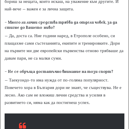
бориш за нещата, които искаш, на уважение към другите. И
най-вече – важен е за лична защита.
– Много ли лични средства трябва да отдели човек, за да
стигне до Вашето ниво?
– Да, доста са. Ние години наред, в Етрополе особено, си
плащахме сами състезанията, екипите и тренировките. Дори
на първите ми две европейски първенства отново трябваше да
давам пари, не са малки суми.
– Не се обръща достатъчно внимание на този спорт?
– Таекуондо-то има нужда от по-голяма популярност.
Повечето хора в България дори не знаят, че съществува. Не е
лесно. Ако сам не вложиш лични средства и усилия в
развитието си, няма как да постигнеш успех.