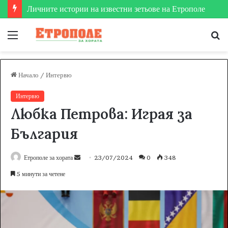
Етрополе затвърди мястото си на футболната карта
Меню
Т
за
Начало
/
Интервю
Интервю
Любка Петрова: Играя за
България
Етрополе за хората
S
23/07/2024
0
348
e
5 минути за четене
n
d
a
n