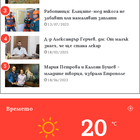
Работници: Елаците-мед никога не
забавят или намаляват заплати
13/07/2023
Д-р Александър Герчев, дм: От малък
знаех, че ще стана лекар
18/03/2025
Мария Петрова и Калоян Бушев –
младите творци, избрали Етрополе
18/06/2023
Времето
20
℃