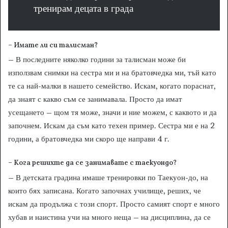
тренирам децата в града
– Имате ли си талисман?
– В последните няколко години за талисман може би
използвам снимки на сестра ми и на братовчедка ми, тъй като
те са най-малки в нашето семейство. Искам, когато пораснат,
да знаят с какво съм се занимавала. Просто да имат
усещането – щом тя може, значи и ние можем, с каквото и да
започнем. Искам да съм като техен пример. Сестра ми е на 2
години, а братовчедка ми скоро ще направи 4 г.
– Кога решихте да се занимавате с
таекуондо?
– В детската градина имаше тренировки по Таекуон-до, на
които бях записана. Когато започнах училище, реших, че
искам да продължа с този спорт. Просто самият спорт е много
хубав и наистина учи на много неща – на дисциплина, да се