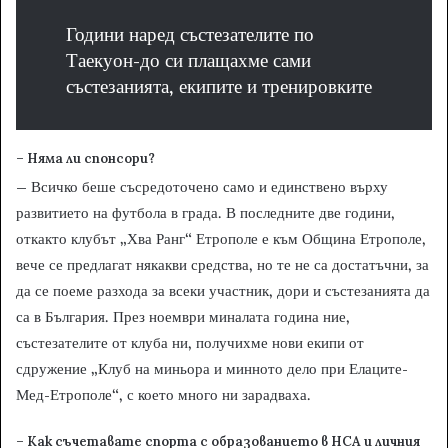
Години наред състезателите по
Таекуон-до си плащахме сами
състезанията, екипите и тренировките
– Няма ли спонсори?
– Всичко беше съсредоточено само и единствено върху
развитието на футбола в града. В последните две години,
откакто клубът „Хва Ранг“ Етрополе е към Община Етрополе,
вече се предлагат някакви средства, но те не са достатъчни, за
да се поеме разхода за всеки участник, дори и състезанията да
са в България. През ноември миналата година ние,
състезателите от клуба ни, получихме нови екипи от
сдружение „Клуб на миньора и минното дело при Елаците-
Мед-Етрополе“, с което много ни зарадваха.
– Как съчетавате спорта с образованието в НСА и личния