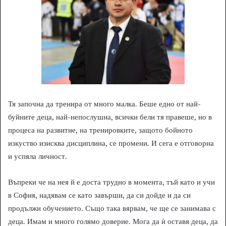
Тя започна да тренира от много малка. Беше едно от най-
буйните деца, най-непослушна, всички бели тя правеше, но в
процеса на развитие, на тренировките, защото бойното
изкуство изисква дисциплина, се промени. И сега е отговорна
и успяла личност.
Въпреки че на нея й е доста трудно в момента, тъй като и учи
в София, надявам се като завърши, да си дойде и да си
продължи обучението. Също така вярвам, че ще се занимава с
деца. Имам и много голямо доверие. Мога да ѝ оставя деца, да