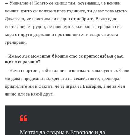
– Уникално е! Когато се качиш там, осъзнаваш, че всички
усилия, които си положил през годините, ти дават това място.
Доказваш, че наистина си с един от добрите. Всяко едно
състезание е трудно, независимо какъв ранг е, срещаш се с
хора от други държави и противниците ти също са доста
тренирани.
– Имало
ли е моменти, в които сте се притеснявали дали
ще се справите?
– Няма спортист, който да не е изпитвал такова чувство. Сили
ми дават предимно подкрепата на семейството, треньора,
приятелите ми и фактът, че аз играя за България, а не за мен
лично или за някой друг.
Мечтая да с върна в Етрополе и да