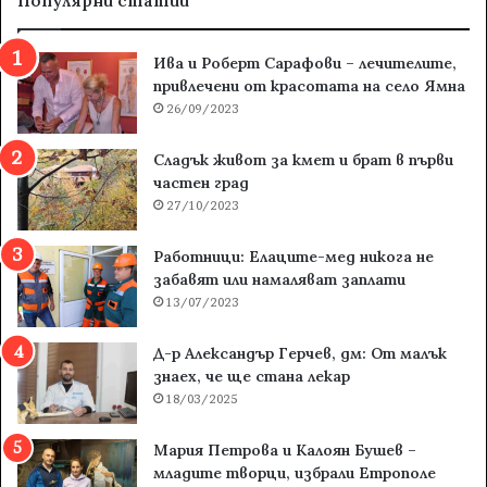
Популярни статии
Ива и Роберт Сарафови – лечителите,
привлечени от красотата на село Ямна
26/09/2023
Сладък живот за кмет и брат в първи
частен град
27/10/2023
Работници: Елаците-мед никога не
забавят или намаляват заплати
13/07/2023
Д-р Александър Герчев, дм: От малък
знаех, че ще стана лекар
18/03/2025
Мария Петрова и Калоян Бушев –
младите творци, избрали Етрополе