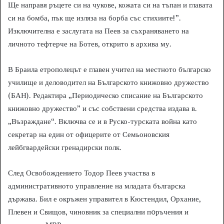
Ще направя ръцете си на чукове, кожата си на тъпан и главата
си на бомба, пък ще изляза на борба със стихиите!”.
Изключителна е заслугата на Пеев за съхраняването на
личното тефтерче на Ботев, открито в архива му.
В Браила етрополецът е главен учител на местното българско
училище и деловодител на Българското книжовно дружество
(БАН). Редактира „Периодическо списание на Българското
книжовно дружество” и със собствени средства издава в.
„Възраждане“. Включва се и в Руско-турската война като
секретар на един от офицерите от Семьоновския
лейбгвардейски гренадирски полк.
След Освобождението Тодор Пеев участва в
административното управление на младата българска
държава. Бил е окръжен управител в Кюстендил, Орхание,
Плевен и Свищов, чиновник за специални пoръчения и