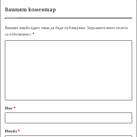
Вашият коментар
Вашият имейл адрес няма да бъде публикуван.
Задължителните полета
са отбелязани с
*
К
о
м
е
н
т
а
Име
*
р
:
*
Имейл
*