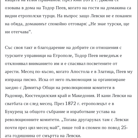
озовава в дома на Тодор Пеев, когато на гости на домакина са
видни етрополски турци. На въпрос защо Левски не е поканен
на обяда, домакинът спокойно отговаря: „Не знае турски, ще
ни отегчава“.
Със своя такт и благодарение на добрите си отношения с
турските управници на Етрополе, Тодор Пеев неведнъж е
отклонявал вниманието им и е спасявал посветените от
арести. Месец по-късно, когато Апостола е в Златица, Пеев му
изпраща писмо. Иска от него пълномощия за организиране
заедно с Димитър Общи на революционни комитети в
Радомир, Кюстендилския край и Македония. И кани Левски на
сватбата си след месец. През 1872 г. етрополецът е в
Букурещ за общото събрание и изработване устава на
революционните комитети. „Тогава другарувах там с Левски
почти през цял месец май“, пише той в спомен по повод 25-
ата годишнина от смъртта на Левски.