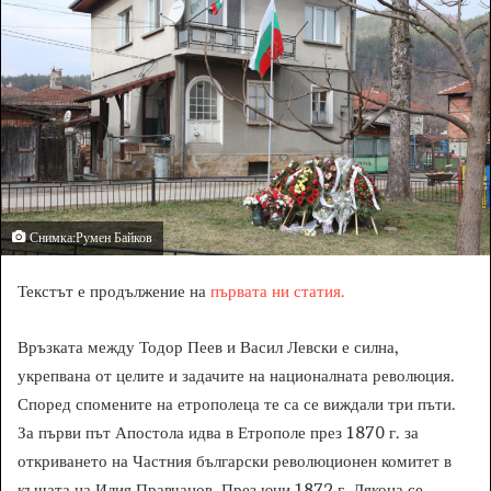
n
e
m
a
i
l
Снимка:Румен Байков
Текстът е продължение на
първата ни статия.
Връзката между Тодор Пеев и Васил Левски е силна,
укрепвана от целите и задачите на националната революция.
Според спомените на етрополеца те са се виждали три пъти.
За първи път Апостола идва в Етрополе през 1870 г. за
откриването на Частния български революционен комитет в
къщата на Илия Правчанов. През юни 1872 г. Дякона се