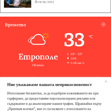
18/06/2023
Времето
33
℃
Етрополе
33º - 25º
26%
3.58 км/ч
Облачно
Ние уважаваме вашата неприкосновеност
33
33
32
32
33
℃
℃
℃
℃
℃
чт
пт
сб
нд
пн
Използваме бисквитки, за да подобрим изживяването ви при
сърфиране, да предоставяме персонализирани реклами или
съдържание и да анализираме нашия трафик. Щраквайки върху
„Приемам всички“, вие се съгласявате с използването на