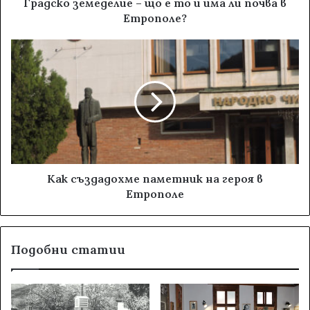
Градско земеделие – що е то и има ли почва в
Етрополе?
Как създадохме паметник на героя в
Етрополе
Подобни статии