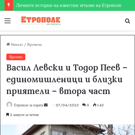
Личните истории на известни зетьове на Етрополе
Меню
Т
за
Начало
/
Времена
Времена
Васил Левски и Тодор Пеев –
единомишленици и близки
приятели – втора част
Етрополе за хората
S
07/04/2023
0
143
e
2 минути за четене
n
d
a