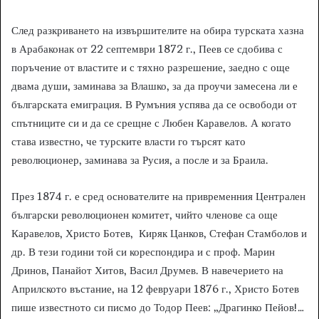
След разкриването на извършителите на обира турската хазна
в Арабаконак от 22 септември 1872 г., Пеев се сдобива с
поръчение от властите и с тяхно разрешение, заедно с още
двама души, заминава за Влашко, за да проучи замесена ли е
българската емиграция. В Румъния успява да се освободи от
спътниците си и да се срещне с Любен Каравелов. А когато
става известно, че турските власти го търсят като
революционер, заминава за Русия, а после и за Браила.
През 1874 г. е сред основателите на привременния Централен
български революционен комитет, чийто членове са още
Каравелов, Христо Ботев, Киряк Цанков, Стефан Стамболов и
др. В тези години той си кореспондира и с проф. Марин
Дринов, Панайот Хитов, Васил Друмев. В навечерието на
Априлското въстание, на 12 февруари 1876 г., Христо Ботев
пише известното си писмо до Тодор Пеев: „Драгинко Пейов!…