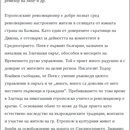
ревизор на МВР и др.
Етрополският революционер е добре познат сред
революционно настроените жители в селищата от южната
страна на Балкана. Като един от доверените съратници на
Дякона, е отговарял за дейността на комитетите в
Средногорието. Пеев е първият българин, назначен за
началник на Златишки окръг, обособен в месеците на
Временното руско управление. Той е приет много радушно и с
доверие от жителите на целия регион. Писателят Тодор
Влайков съобщава, че Пеев с умение ръководи цялото
управление в окръга и че „много, много са доволни от него
местните първенци и граждани“. Пребиваването по това време
в Златица на някогашния етрополски учител и революционер е
кратко. С основание обаче то може да бъде прието като
естествено наследство на възрожденските традиции, контакти
и участие на жители на гр. Етрополе в културния живот и
борби за освобождение на хората от Средногорието. Значимо