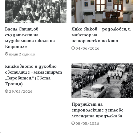
Васил Стипцов –
Янко Янков – родолюбец и
създателят на
майстор на
музикалната школа на
историческото кино
Етрополе
04/06/2026
преди 2 седмици
Книжовното и духовно
светилище –манастирът
„Варовитец“ (Света
Троица)
29/05/2026
Празникът на
етрополските зетьове –
легендата продължава
08/05/2026