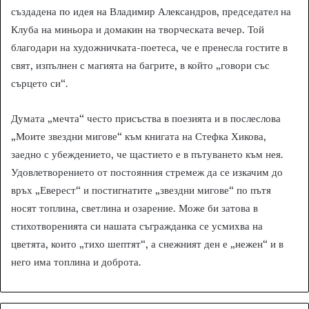
създадена по идея на Владимир Александров, председател на
Клуба на миньора и домакин на творческата вечер. Той
благодари на художничката-поетеса, че е пренесла гостите в
свят, изпълнен с магията на багрите, в който „говори със
сърцето си“.
Думата „мечта“ често присъства в поезията и в послеслова
„Моите звездни мигове“ към книгата на Стефка Хикова,
заедно с убеждението, че щастието е в пътуването към нея.
Удовлетворението от постоянния стремеж да се изкачим до
връх „Еверест“ и постигнатите „звездни мигове“ по пътя
носят топлина, светлина и озарение. Може би затова в
стихотворенията си нашата съгражданка се усмихва на
цветята, които „тихо шептят“, а снежният ден е „нежен“ и в
него има топлина и доброта.