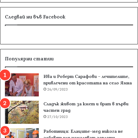
Следвай ни във Facebook
Популярни статии
Ива и Роберт Сарафови – лечителите,
привлечени от красотата на село Ямна
26/09/2023
Сладък живот за кмет и брат в първи
частен град
27/10/2023
Работници: Елаците-мед никога не
забавят или намаляват заплати