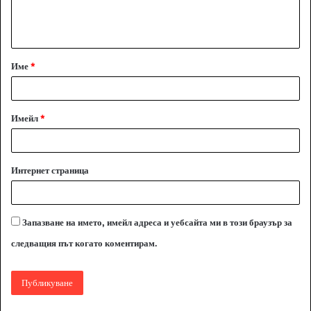
н
т
а
Име
*
р
:
*
Имейл
*
Интернет страница
Запазване на името, имейл адреса и уебсайта ми в този браузър за
следващия път когато коментирам.