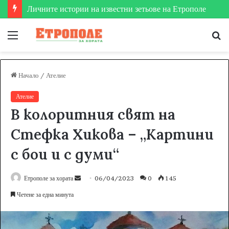
Личните истории на известни зетьове на Етрополе
Меню
Т
за
Начало
/
Ателие
Ателие
В колоритния свят на
Стефка Хикова – „Картини
с бои и с думи“
Етрополе за хората
S
06/04/2023
0
145
e
Четене за една минута
n
d
a