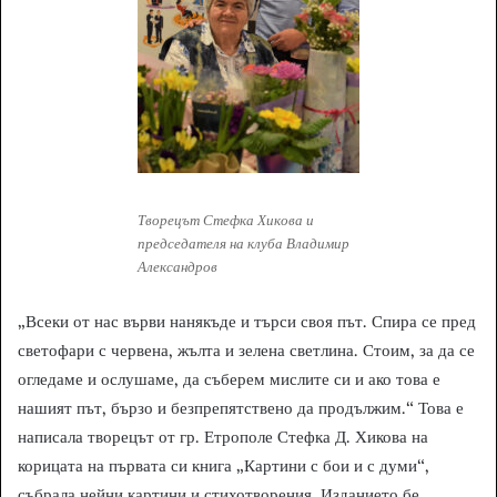
Творецът Стефка Хикова и
председателя на клуба Владимир
Александров
„Всеки от нас върви нанякъде и търси своя път. Спира се пред
светофари с червена, жълта и зелена светлина. Стоим, за да се
огледаме и ослушаме, да съберем мислите си и ако това е
нашият път, бързо и безпрепятствено да продължим.“ Това е
написала творецът от гр. Етрополе Стефка Д. Хикова на
корицата на първата си книга „Картини с бои и с думи“,
събрала нейни картини и стихотворения. Изданието бе