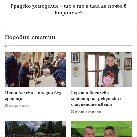
Градско земеделие – що е то и има ли почва в
Етрополе?
Подобни статии
Петя Лалева – поезия без
Гергана Василева –
граници
майстор на декупажа и
сапунените цветя
преди 2 часа
преди 2 седмици