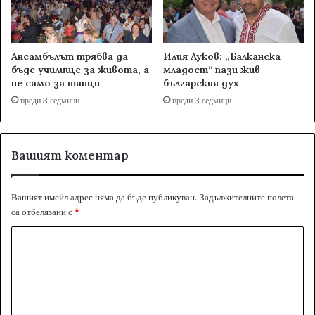
Ансамбълът трябва да
Илия Луков: „Балканска
бъде училище за живота, а
младост“ пази жив
не само за танци
българския дух
преди 3 седмици
преди 3 седмици
Вашият коментар
Вашият имейл адрес няма да бъде публикуван.
Задължителните полета
са отбелязани с
*
К
о
м
е