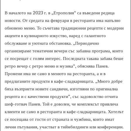
В началото на 2023 г. в „Етрополия“ са въведени редица
новости. От средата на февруари в ресторанта има напълно
обновено меню. То съчетава традиционни рецепти с модерни
акценти в кулинарното изкуство, наред с галантното
обслужване и уютната обстановка. „Периодично
организираме тематични вечери със забавна програма, които
се посрещат с голям интерес. Последната такава забава беше
ретро вечер с ретро меню и музика“, обяснява Панев.
Промени има не само в менюто на ресторанта, а и в
предлаганите продукти в кафе-сладкарницата. „Много добре
бяха възприети новите сандвичи, изготвяни по оригинална
рецепта и с качествени продукти“, със задоволство отчита
шеф-готвач Панев. Той е доволен, че комплексът привлича
клиенти не само в ресторанта и кафе-сладкарницата. Хотелът
се посещава от гости от страната и чужбина, които имат
лични пътувания, участват в тиймбилдинги или конференции.