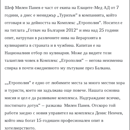
Шеф Милен Панев е част от екипа на Елаците-Мед АД от 7
години, а днес е мениджър „Туризъм“ в компанията, който
отговаря и за дейността на Комплекс „Етрополия“. Носител е
на титлата „Готвач на България 2012“ и има над 25 години
опит, натрупан в различните нива на йерархията в
кулинарията в страната и в чужбина. Капитан е на
Националния отбор по кулинария. Може да видите този
талантлив човек в Комплекс „Етрополия“ – негова неизменна
спирка в почти ежедневното му пътуване през Балкана.
„„Етрополия“ е едно от любимите места за много местни хора
и туристи, което ни задължава още повече. Нашата основна
мисия и цел е да развиваме комплекса. Надграждаме всичко,
постигнато дотук“ – разказва Милен Панев. Отскоро той
работи заедно с новия управител на комплекса Денис Ненчев,
който има богат 15-годишен професионален опит в
хотелиерството.