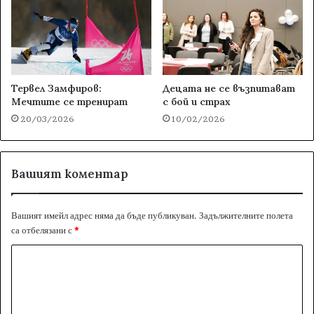
Тервел Замфиров:
Децата не се възпитават
Мечтите се тренират
с бой и страх
20/03/2026
10/02/2026
Вашият коментар
Вашият имейл адрес няма да бъде публикуван.
Задължителните полета
са отбелязани с
*
К
о
м