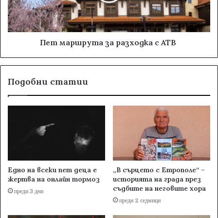
Пет маршрута за разходка с АТВ
Подобни статии
Едно на всеки пет деца е
„В сърцето с Етрополе“ –
жертва на онлайн тормоз
историята на града през
съдбите на неговите хора
преди 3 дни
преди 2 седмици