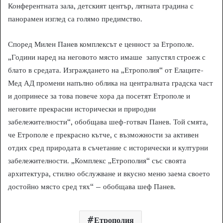
Конферентната зала, детският център, лятната градина с
панорамен изглед са голямо предимство.
Според Милен Панев комплексът е ценност за Етрополе.
„Години наред на неговото място имаше запустял строеж с
блато в средата. Изграждането на „Етрополия“ от Елаците-
Мед АД промени напълно облика на централната градска част
и допринесе за това повече хора да посетят Етрополе и
неговите прекрасни исторически и природни
забележителности“, обобщава шеф-готвач Панев. Той смята,
че Етрополе е прекрасно кътче, с възможности за активен
отдих сред природата в съчетание с исторически и културни
забележителности. „Комплекс „Етрополия“ със своята
архитектура, стилно обслужване и вкусно меню заема своето
достойно място сред тях“ – обобщава шеф Панев.
Етрополия