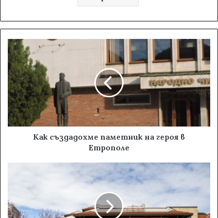
Как създадохме паметник на героя в
Етрополе