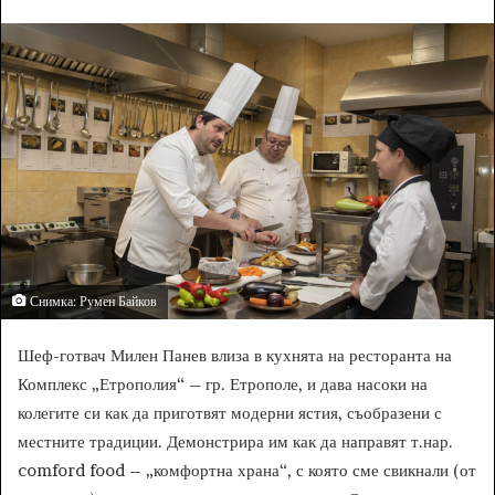
n
d
a
n
e
m
a
i
l
Снимка: Румен Байков
Шеф-готвач Милен Панев влиза в кухнята на ресторанта на
Комплекс „Етрополия“ – гр. Етрополе, и дава насоки на
колегите си как да приготвят модерни ястия, съобразени с
местните традиции. Демонстрира им как да направят т.нар.
comford food – „комфортна храна“, с която сме свикнали (от