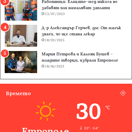
Работници: Елаците-мед никога не
забавят или намаляват заплати
13/07/2023
Д-р Александър Герчев, дм: От малък
знаех, че ще стана лекар
18/03/2025
Мария Петрова и Калоян Бушев –
младите творци, избрали Етрополе
18/06/2023
Времето
30
℃
Етрополе
32º - 24º