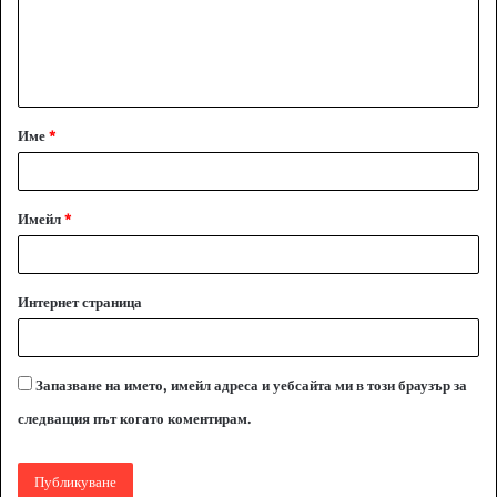
е
н
т
а
Име
*
р
:
*
Имейл
*
Интернет страница
Запазване на името, имейл адреса и уебсайта ми в този браузър за
следващия път когато коментирам.