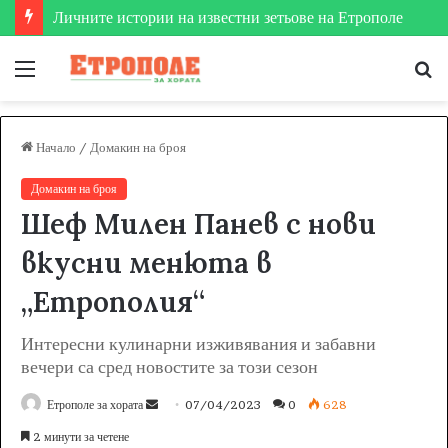
Личните истории на известни зетьове на Етрополе
Меню
Т
за
Начало
/
Домакин на броя
Домакин на броя
Шеф Милен Панев с нови
вкусни менюта в
„Етрополия“
Интересни кулинарни изживявания и забавни
вечери са сред новостите за този сезон
Етрополе за хората
S
07/04/2023
0
628
e
2 минути за четене