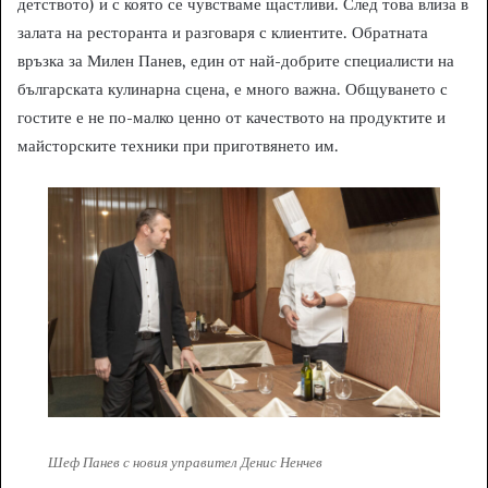
детството) и с която се чувстваме щастливи. След това влиза в
залата на ресторанта и разговаря с клиентите. Обратната
връзка за Милен Панев, един от най-добрите специалисти на
българската кулинарна сцена, е много важна. Общуването с
гостите е не по-малко ценно от качеството на продуктите и
майсторските техники при приготвянето им.
Шеф Панев с новия управител Денис Ненчев