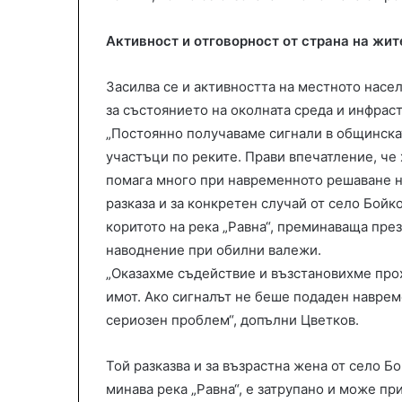
Активност и отговорност от страна на жит
Засилва се и активността на местното насе
за състоянието на околната среда и инфраст
„Постоянно получаваме сигнали в общинска
участъци по реките. Прави впечатление, че 
помага много при навременното решаване н
разказа и за конкретен случай от село Бойк
коритото на река „Равна“, преминаваща през
наводнение при обилни валежи.
„Оказахме съдействие и възстановихме про
имот. Ако сигналът не беше подаден наврем
сериозен проблем“, допълни Цветков.
Той разказва и за възрастна жена от село Бо
минава река „Равна“, е затрупано и може пр