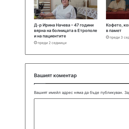
Д-р Ирина Начева – 47 години
Кофето, ко
вярна на болницата в Етрополе
в памет
и на пациентите
преди 3 с
преди 2 седмици
Вашият коментар
Вашият имейл адрес няма да бъде публикуван.
За
К
о
м
е