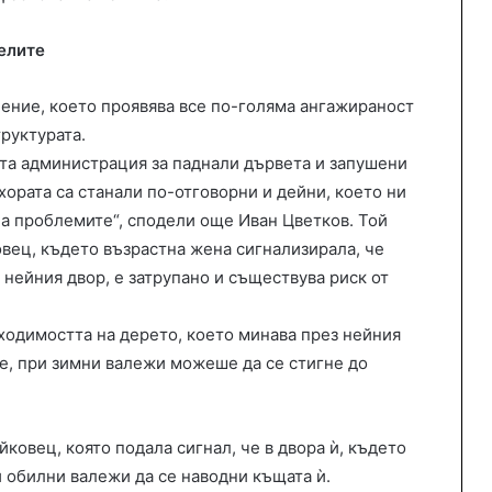
елите
ление, което проявява все по-голяма ангажираност
руктурата.
та администрация за паднали дървета и запушени
хората са станали по-отговорни и дейни, което ни
а проблемите“, сподели още Иван Цветков. Той
овец, където възрастна жена сигнализирала, че
 нейния двор, е затрупано и съществува риск от
ходимостта на дерето, което минава през нейния
е, при зимни валежи можеше да се стигне до
йковец, която подала сигнал, че в двора ѝ, където
и обилни валежи да се наводни къщата ѝ.