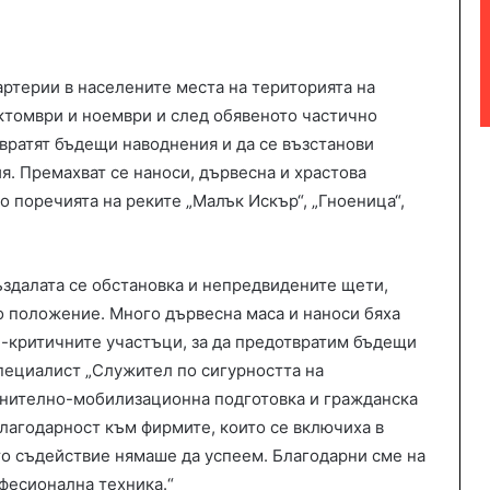
артерии в населените места на територията на
томври и ноември и след обявеното частично
вратят бъдещи наводнения и да се възстанови
. Премахват се наноси, дървесна и храстова
о поречията на реките „Малък Искър“, „Гноеница“,
здалата се обстановка и непредвидените щети,
о положение. Много дървесна маса и наноси бяха
й-критичните участъци, за да предотвратим бъдещи
специалист „Служител по сигурността на
анително-мобилизационна подготовка и гражданска
лагодарност към фирмите, които се включиха в
ото съдействие нямаше да успеем. Благодарни сме на
офесионална техника.“