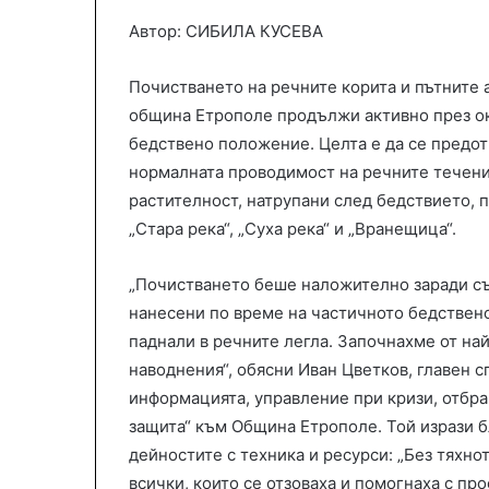
Автор: СИБИЛА КУСЕВА
Почистването на речните корита и пътните 
община Етрополе продължи активно през ок
бедствено положение. Целта е да се предот
нормалната проводимост на речните течения
растителност, натрупани след бедствието, п
„Стара река“, „Суха река“ и „Вранещица“.
„Почистването беше наложително заради съ
нанесени по време на частичното бедствен
паднали в речните легла. Започнахме от на
наводнения“, обясни Иван Цветков, главен 
информацията, управление при кризи, отбр
защита“ към Община Етрополе. Той изрази б
дейностите с техника и ресурси: „Без тяхн
всички, които се отзоваха и помогнаха с пр