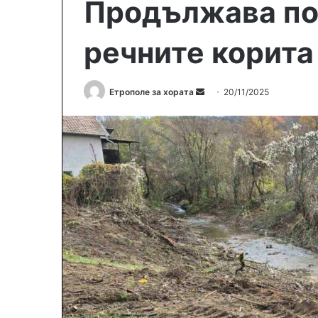
Продължава по
речните корита
Етрополе за хората
S
20/11/2025
e
n
d
a
n
e
m
a
i
l