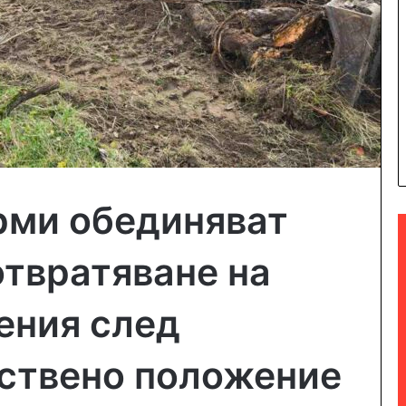
рми обединяват
отвратяване на
ения след
ствено положение