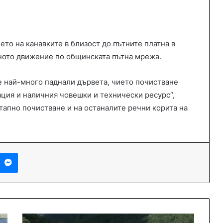
то на канавките в близост до пътните платна в
сното движение по общинската пътна мрежа.
 най-много паднали дървета, чието почистване
ация и наличния човешки и технически ресурс“,
тапно почистване и на останалите речни корита на
Messenger