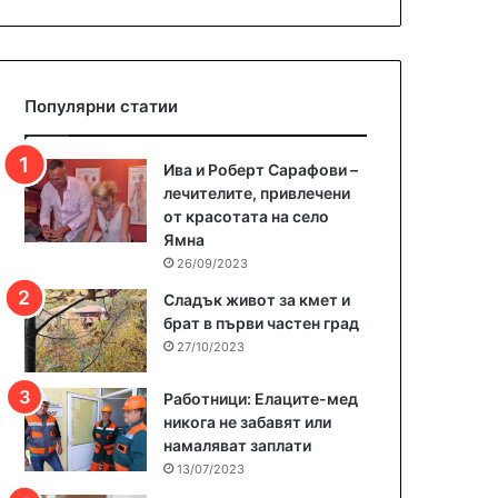
Популярни статии
Ива и Роберт Сарафови –
лечителите, привлечени
от красотата на село
Ямна
26/09/2023
Сладък живот за кмет и
брат в първи частен град
27/10/2023
Работници: Елаците-мед
никога не забавят или
намаляват заплати
13/07/2023