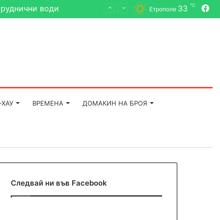
℃
33
 руднични води
Fa
Етрополе
-ХАУ
ВРЕМЕНА
ДОМАКИН НА БРОЯ
Следвай ни във Facebook