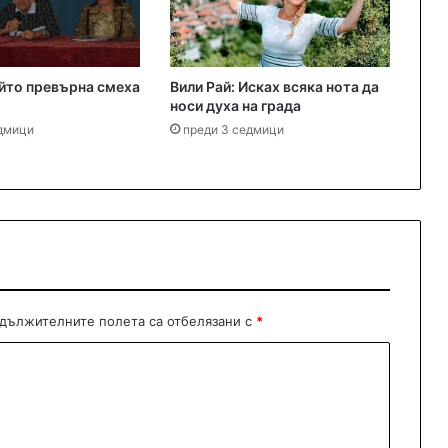
йто превърна смеха
Вили Рай: Исках всяка нота да
носи духа на града
едмици
преди 3 седмици
дължителните полета са отбелязани с
*