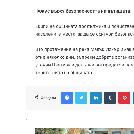
Фокус върху безопасността на пътищата
Екипи на общината продължиха и почистване
населените места, за да се осигури безопа
„По протежение на река Малък Искър имаше
отне няколко дни, въпреки добрата организ
уточни Цветков и допълни, че предстои пое
територията на общината.
Facebook
Twitter
LinkedIn
Tumblr
Pinterest
Сподели