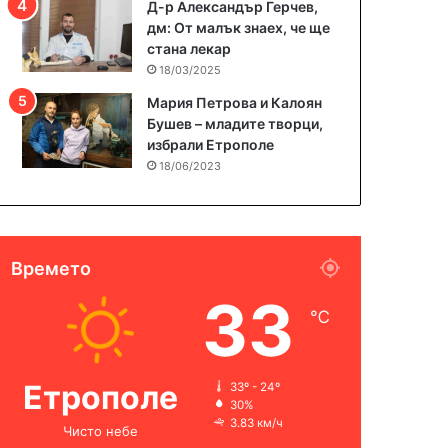
Д-р Александър Герчев,
дм: От малък знаех, че ще
стана лекар
18/03/2025
Мария Петрова и Калоян
Бушев – младите творци,
избрали Етрополе
18/06/2023
Времето
33
℃
Етрополе
33º - 24º
30%
3.83 км/ч
Чисто небе