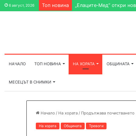
Топ новина
„Елаците‑Мед“ откри нов
6 август, 2026
НАЧАЛО
ТОП НОВИНА
НА ХОРАТА
ОБЩИНАТА
МЕСЕЦЪТ В СНИМКИ
Начало
/
На хората
/
Продължава почистването 
На хората
Общината
Тревоги