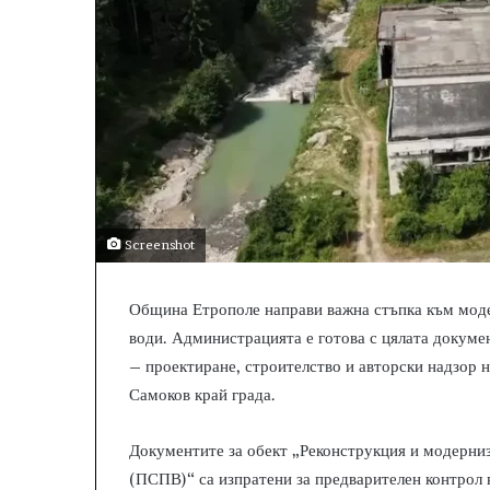
Screenshot
Община Етрополе направи важна стъпка към моде
води. Администрацията е готова с цялата докуме
– проектиране, строителство и авторски надзор 
Самоков край града.
Документите за обект „Реконструкция и модерниз
(ПСПВ)“ са изпратени за предварителен контрол 