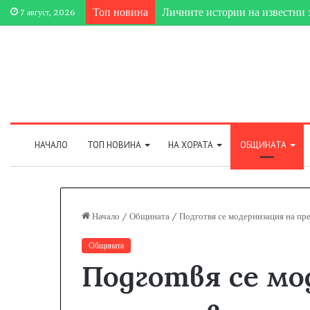
Топ новина
Личните истории на известни 
7 август, 2026
НАЧАЛО
ТОП НОВИНА
НА ХОРАТА
ОБЩИНАТА
Начало
/
Общината
/
Подготвя се модернизация на пре
Общината
Подготвя се мо