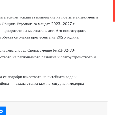
лага всички усилия за изпълнение на поетите ангажименти
на Община Етрополе за мандат 2023–2027 г.
 приоритети на местната власт. Ако институциите
а обекта се очаква през есента на 2026 година.
иона лева според Споразумение № РД-02-30-
твото на регионалното развитие и благоустройството и
да се подобри качеството на питейната вода и
района — важна стъпка към по-сигурна и модерна
Messenger