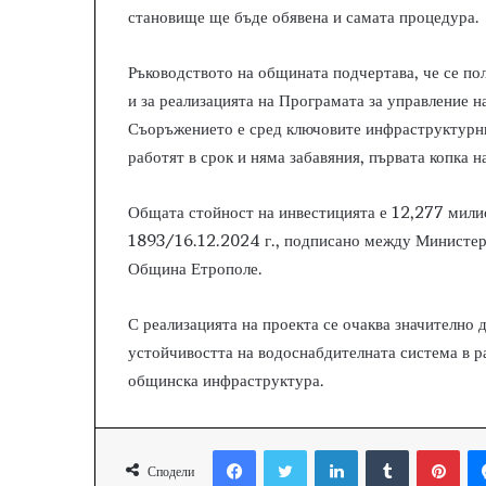
становище ще бъде обявена и самата процедура.
Ръководството на общината подчертава, че се по
и за реализацията на Програмата за управление 
Съоръжението е сред ключовите инфраструктурни
работят в срок и няма забавяния, първата копка н
Общата стойност на инвестицията е 12,277 мил
1893/16.12.2024 г., подписано между Министерс
Община Етрополе.
С реализацията на проекта се очаква значително 
устойчивостта на водоснабдителната система в 
общинска инфраструктура.
Facebook
Twitter
LinkedIn
Tumblr
Pinterest
Сподели