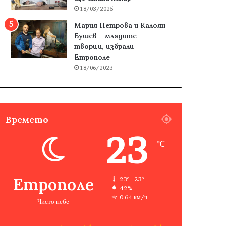
18/03/2025
Мария Петрова и Калоян
Бушев – младите
творци, избрали
Етрополе
18/06/2023
Времето
23
℃
Етрополе
23º - 23º
42%
0.64 км/ч
Чисто небе