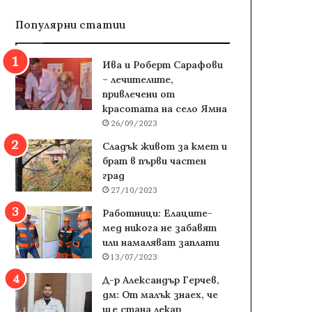
Популярни статии
Ива и Роберт Сарафови
– лечителите,
привлечени от
красотата на село Ямна
26/09/2023
Сладък живот за кмет и
брат в първи частен
град
27/10/2023
Работници: Елаците-
мед никога не забавят
или намаляват заплати
13/07/2023
Д-р Александър Герчев,
дм: От малък знаех, че
ще стана лекар