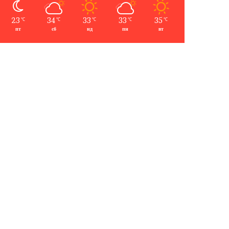
23
34
33
33
35
℃
℃
℃
℃
℃
пт
сб
нд
пн
вт