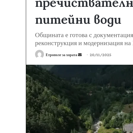
пречиствателн
питейни води
Общината е готова с документация
реконструкция и модернизация н
Етрополе за хората
S
20/11/2025
e
n
d
a
n
e
m
a
i
l