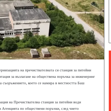
рнизацията на пречиствателната си станция за питейни
нтация за възлагане на обществена поръчка за инженеринг
на съоръжението, което се намира в местността Баш
ация на Пречиствателна станция за питейни води
в Агенцията по обществени поръчки, след чието