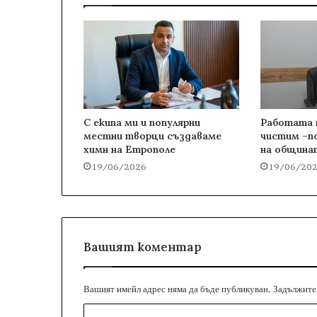
С екипа ми и популярни
Работата н
местни творци създаваме
чистим –п
химн на Етрополе
на община
19/06/2026
19/06/20
Вашият коментар
Вашият имейл адрес няма да бъде публикуван.
Задължител
К