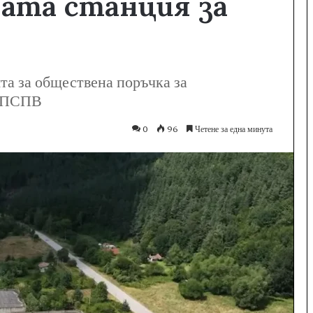
ата станция за
та за обществена поръчка за
а ПСПВ
0
96
Четене за една минута