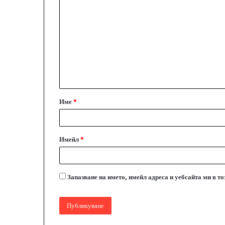
о
м
е
н
т
а
Име
*
р
:
*
Имейл
*
Запазване на името, имейл адреса и уебсайта ми в т