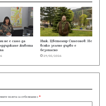
и не е само да
Инж. Цветомир Симеонов: Не
оддържаме живота
всяко зелено дърво е
та
безопасно
26
29/05/2026
ните полета са отбелязани с
*