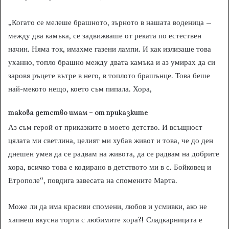
„Когато се мелеше брашното, зърното в нашата воденица –
между два камъка, се задвижваше от реката по естествен
начин. Няма ток, имахме газени лампи. И как излизаше това
уханно, топло брашно между двата камъка и аз умирах да си
заровя ръцете вътре в него, в топлото брашънце. Това беше
най-мекото нещо, което съм пипала. Хора,
такова детство имам – от приказките
Аз съм герой от приказките в моето детство. И всъщност
цялата ми светлина, целият ми хубав живот и това, че до ден
днешен умея да се радвам на живота, да се радвам на добрите
хора, всичко това е кодирано в детството ми в с. Бойковец и
Етрополе“, повдига завесата на спомените Марта.
Може ли да има красиви спомени, любов и усмивки, ако не
хапнеш вкусна торта с любимите хора?! Сладкарницата е