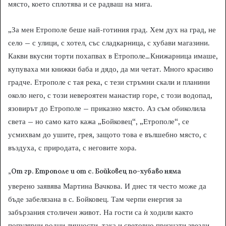
място, което сплотява и се радваш на мига.
„За мен Етрополе беше най-готиния град. Хем дух на град, не
село – с улици, с хотел, със сладкарница, с хубави магазини.
Какви вкусни торти похапвах в Етрополе…Книжарница имаше,
купуваха ми книжки баба и дядо, да ми четат. Много красиво
градче. Етрополе с тая река, с тези стръмни скали и планини
около него, с този невероятен манастир горе, с този водопад,
язовирът до Етрополе – приказно място. Аз съм обиколила
света – но само като кажа „Бойковец“, „Етрополе“, се
усмихвам до ушите, грея, защото това е вълшебно място, с
въздуха, с природата, с неговите хора.
„От гр. Етрополе и от с. Бойковец по-хубаво няма
уверено заявява Мартина Вачкова. И днес тя често може да
бъде забелязана в с. Бойковец. Там черпи енергия за
забързания столичен живот. На гости са ѝ ходили както
популярни родни личности, така и световно признати звезди.