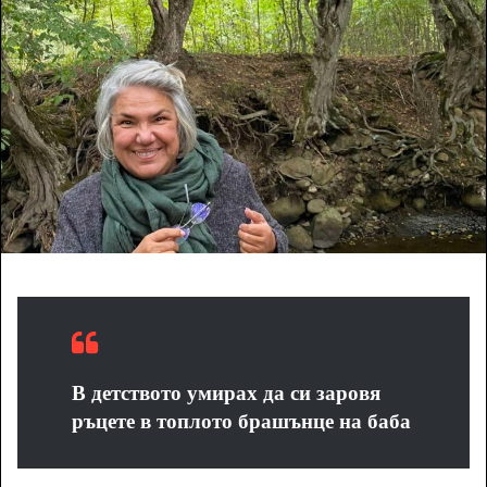
n
e
m
a
i
l
В детството умирах да си заровя
ръцете в топлото брашънце на баба