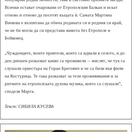
Всички остават очаровани от Етрополския Балкан и искат
отново и отново да посетят къщата ѝ. Самата Мартина
Вачкова е възпитана да обича родината си и родния си край,
че не би могла да си представи живота без Етрополе и
Бойковец.
„Чужденците, моите приятели, които са идвали в селото, и до
ден днешен разказват какво са проживели – мислят, че тук са
слушали оркестъра на Горан Брегович и че са били във филм
на Костурица. Те така разказват за тези проживявания и за
ритмите на етрополската духова музика, която са слушали“,
споделя Марта.
Текст: СИБИЛА КУСЕВА