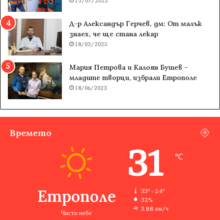
13/07/2023
Д-р Александър Герчев, дм: От малък
знаех, че ще стана лекар
18/03/2025
Мария Петрова и Калоян Бушев –
младите творци, избрали Етрополе
18/06/2023
Времето
31
℃
Етрополе
33º - 24º
32%
3.88 км/ч
Чисто небе