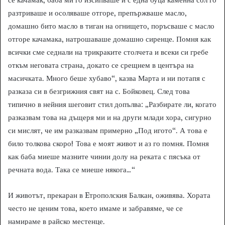
разтриваше и осоляваше отгоре, препържваше масло,
домашно бито масло в тиган на огнището, поръсваше с масло
отгоре качамака, натрошаваше домашно сиренце. Помня как
всички сме седнали на трикраките столчета и всеки си гребе
откъм неговата страна, докато се срещнем в центъра на
масичката. Много беше хубаво“, казва Марта и ни потапя с
разказа си в безгрижния свят на с. Бойковец. След това
типично в нейния шеговит стил допълва: „Разбирате ли, когато
разказвам това на дъщеря ми и на други млади хора, сигурно
си мислят, че им разказвам примерно „Под игото“. А това е
било толкова скоро! Това е моят живот и аз го помня. Помня
как баба миеше мазните чинии долу на реката с пясъка от
речната вода. Така се миеше някога…“
И животът, прекаран в Eтрополския Балкан, оживява. Хората
често не ценим това, което имаме и забравяме, че се
намираме в райско местенце.