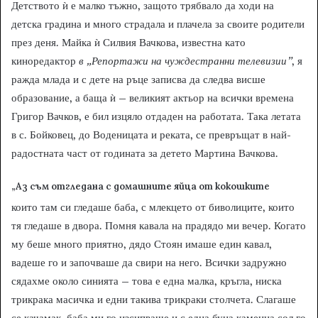
Детството ѝ е малко тъжно, защото трябвало да ходи на
детска градина и много страдала и плачела за своите родители
през деня. Майка ѝ Силвия Вачкова, известна като
киноредактор
в „Репортажи на чуждестранни телевизии”
, я
ражда млада и с дете на ръце записва да следва висше
образование, а баща ѝ – великият актьор на всички времена
Григор Вачков, е бил изцяло отдаден на работата. Така летата
в с. Бойковец, до Воденицата и реката, се превръщат в най-
радостната част от годината за детето Мартина Вачкова.
„Аз съм отгледана с домашните яйца от кокошките
които там си гледаше баба, с млекцето от биволиците, които
тя гледаше в двора. Помня кавала на прадядо ми вечер. Когато
му беше много приятно, дядо Стоян имаше един кавал,
вадеше го и започваше да свири на него. Всички задружно
сядахме около синията – това е една малка, кръгла, ниска
трикрака масичка и едни такива трикраки столчета. Слагаше
се качамак, баба ми го изсипваше и с една буца каменна сол го