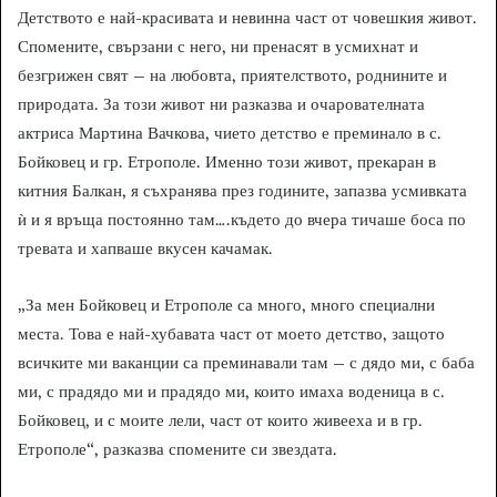
Детството е най-красивата и невинна част от човешкия живот.
Спомените, свързани с него, ни пренасят в усмихнат и
безгрижен свят – на любовта, приятелството, роднините и
природата. За този живот ни разказва и очарователната
актриса Мартина Вачкова, чието детство е преминало в с.
Бойковец и гр. Етрополе. Именно този живот, прекаран в
китния Балкан, я съхранява през годините, запазва усмивката
ѝ и я връща постоянно там….където до вчера тичаше боса по
тревата и хапваше вкусен качамак.
„За мен Бойковец и Етрополе са много, много специални
места. Това е най-хубавата част от моето детство, защото
всичките ми ваканции са преминавали там – с дядо ми, с баба
ми, с прадядо ми и прадядо ми, които имаха воденица в с.
Бойковец, и с моите лели, част от които живееха и в гр.
Етрополе“, разказва спомените си звездата.