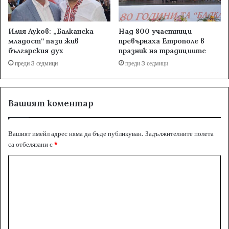
Илия Луков: „Балканска
Над 800 участници
младост“ пази жив
превърнаха Етрополе в
българския дух
празник на традициите
преди 3 седмици
преди 3 седмици
Вашият коментар
Вашият имейл адрес няма да бъде публикуван.
Задължителните полета
са отбелязани с
*
К
о
м
е
н