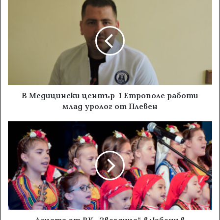
В Медицински център-1 Етрополе работи
млад уролог от Плевен
Децата от ВК „Звездица“, влюбени в