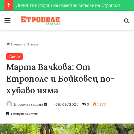
Меню
Т
за
Начало
/
Ателие
Ателие
Марта Вачкова: От
Етрополе и Бойковец по-
хубаво няма
Етрополе за хората
S
08/08/2024
0
1 173
e
3 минути за четене
n
d
a