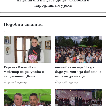
народната музика
Подобни статии
Гергана Василева –
Ансамбълът трябва да
майстор на декупажа и
бъде училище за живота, а
сапунените цветя
не само за танци
преди 2 седмици
преди 3 седмици