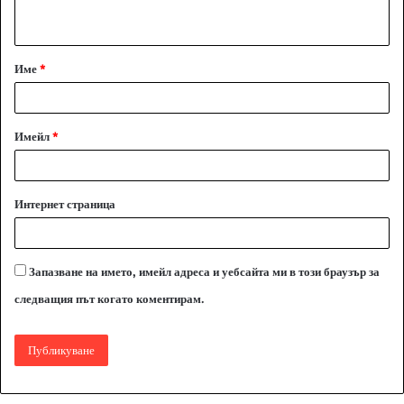
т
а
Име
*
р
:
*
Имейл
*
Интернет страница
Запазване на името, имейл адреса и уебсайта ми в този браузър за
следващия път когато коментирам.