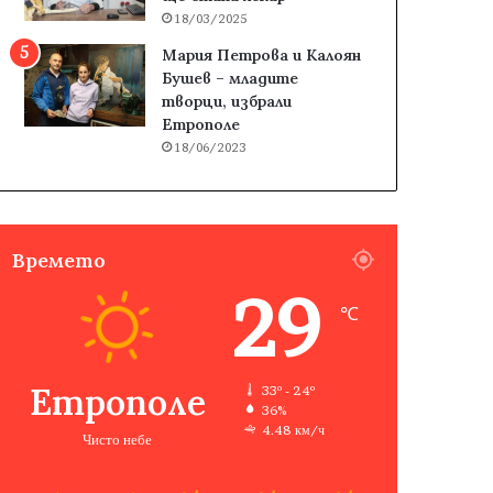
18/03/2025
Мария Петрова и Калоян
Бушев – младите
творци, избрали
Етрополе
18/06/2023
Времето
29
℃
Етрополе
33º - 24º
36%
4.48 км/ч
Чисто небе