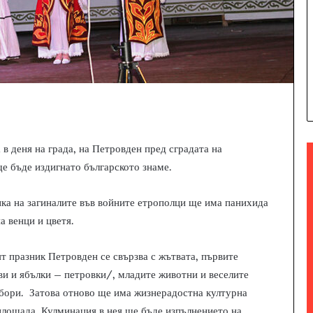
 в деня на града, на Петровден пред сградата на
е бъде издигнато българското знаме.
ка на загиналите във войните етрополци ще има панихида
а венци и цветя.
т празник Петровден се свързва с жътвата, първите
ви и ябълки – петровки/, младите животни и веселите
бори. Затова отново ще има жизнерадостна културна
площада. Кулминация в нея ще бъде изпълнението на