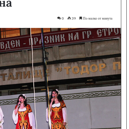
на
0
39
По-малко от минута