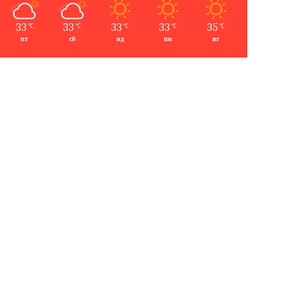
33
33
33
33
35
℃
℃
℃
℃
℃
пт
сб
нд
пн
вт