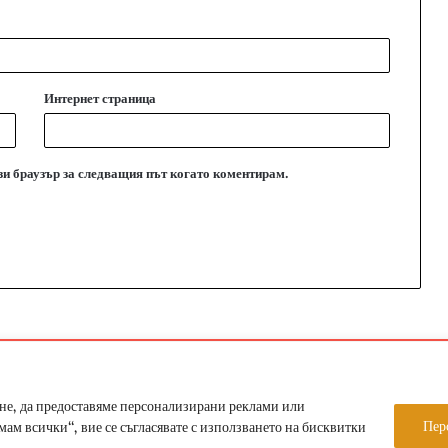
Интернет страница
ози браузър за следващия път когато коментирам.
ight 2026, Всички права запазени Етрополе за хората | Designed by ZWEBS
не, да предоставяме персонализирани реклами или
Условия за ползване
За нас
Пер
м всички“, вие се съгласявате с използването на бисквитки
Facebook