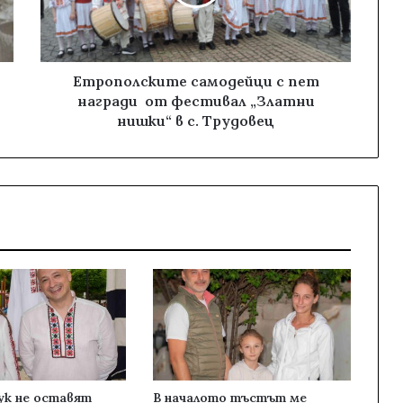
Етрополските самодейци с пет
награди от фестивал „Златни
нишки“ в с. Трудовец
к не оставят
В началото тъстът ме