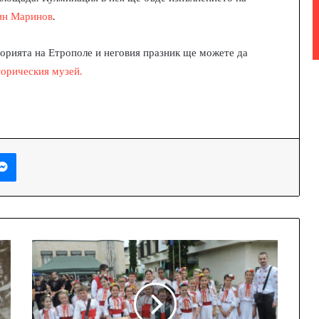
ин Маринов
.
торията на Етрополе и неговия празник ще можете да
орическия музей.
Messenger