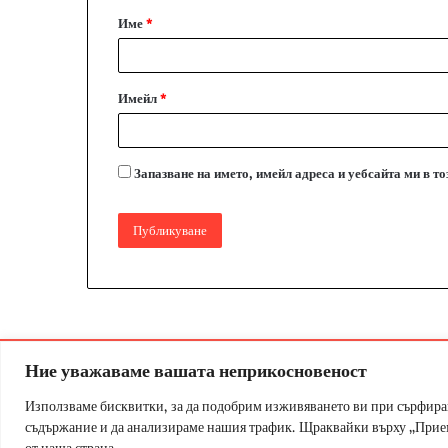
Име
*
р
:
*
Имейл
*
Запазване на името, имейл адреса и уебсайта ми в т
Ние уважаваме вашата неприкосновеност
© Copyr
Използваме бисквитки, за да подобрим изживяването ви при сърфира
съдържание и да анализираме нашия трафик. Щраквайки върху „Приема
от наша страна.