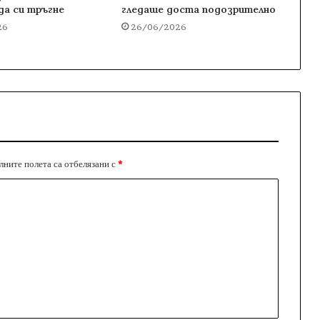
да си тръгне
гледаше доста подозрително
26
26/06/2026
ните полета са отбелязани с
*