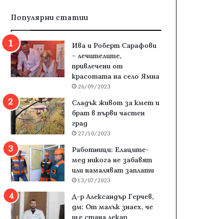
Популярни статии
Ива и Роберт Сарафови
– лечителите,
привлечени от
красотата на село Ямна
26/09/2023
Сладък живот за кмет и
брат в първи частен
град
27/10/2023
Работници: Елаците-
мед никога не забавят
или намаляват заплати
13/07/2023
Д-р Александър Герчев,
дм: От малък знаех, че
ще стана лекар