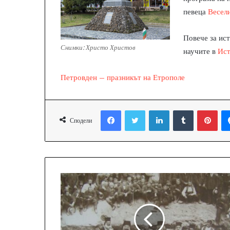
певеца
Весел
Повече за ис
Снимки: Христо Христов
научите в
Ист
Петровден – празникът на Етрополе
Facebook
Twitter
LinkedIn
Tumblr
Pinterest
Сподели