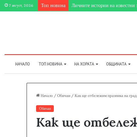
Топ новина
Личните истории на известни 
7 август, 2026
НАЧАЛО
ТОП НОВИНА
НА ХОРАТА
ОБЩИНАТА
Начало
/
Обичаи
/
Как ще отбележим празника на град
Обичаи
Как ще отбележ