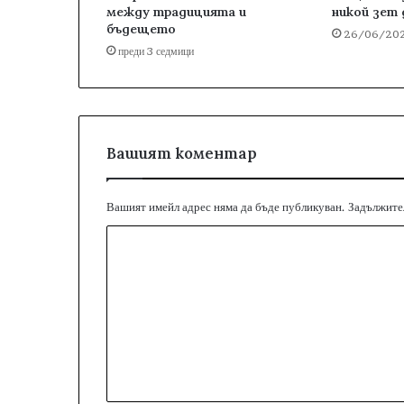
между традицията и
никой зет 
бъдещето
26/06/20
преди 3 седмици
Вашият коментар
Вашият имейл адрес няма да бъде публикуван.
Задължител
К
о
м
е
н
т
а