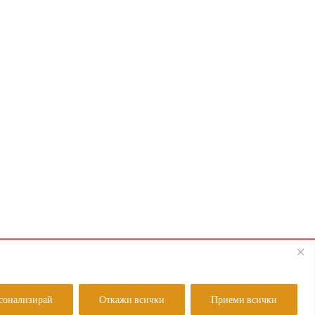
olutions
сонализирай
Откажи всички
Приеми всички