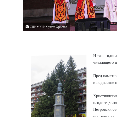
СНИМКИ: Христо Христов
И тази година
читалището щ
Пред паметни
и поднасяне н
Християнския
плодове /сли
Петровски съ
програма на 