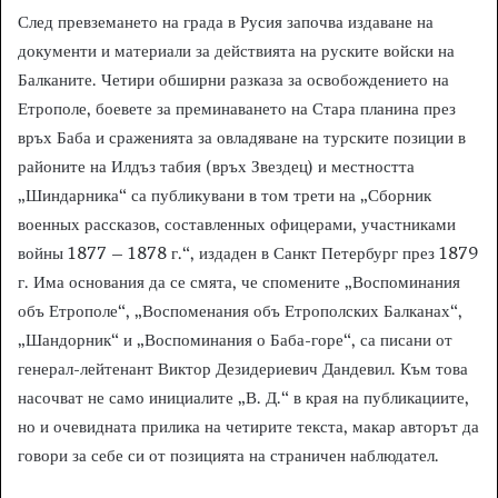
След превземането на града в Русия започва издаване на
документи и материали за действията на руските войски на
Балканите. Четири обширни разказа за освобождението на
Етрополе, боевете за преминаването на Стара планина през
връх Баба и сраженията за овладяване на турските позиции в
районите на Илдъз табия (връх Звездец) и местността
„Шиндарника“ са публикувани в том трети на „Сборник
военных рассказов, составленных офицерами, участниками
войны 1877 – 1878 г.“, издаден в Санкт Петербург през 1879
г. Има основания да се смята, че спомените „Воспоминания
объ Етрополе“, „Воспоменания объ Етрополских Балканах“,
„Шандорник“ и „Воспоминания о Баба-горе“, са писани от
генерал-лейтенант Виктор Дезидериевич Дандевил. Към това
насочват не само инициалите „В. Д.“ в края на публикациите,
но и очевидната прилика на четирите текста, макар авторът да
говори за себе си от позицията на страничен наблюдател.