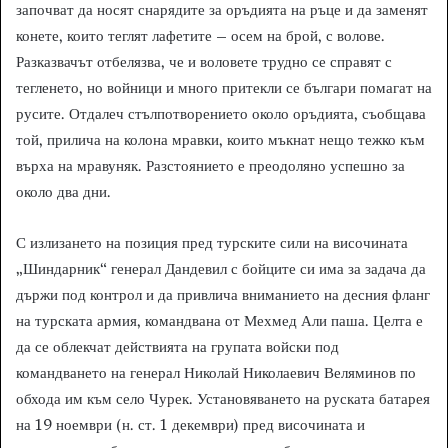
започват да носят снарядите за оръдията на ръце и да заменят
конете, които теглят лафетите – осем на брой, с волове.
Разказвачът отбелязва, че и воловете трудно се справят с
тегленето, но войници и много притекли се българи помагат на
русите. Отдалеч стълпотворението около оръдията, съобщава
той, прилича на колона мравки, които мъкнат нещо тежко към
върха на мравуняк. Разстоянието е преодоляно успешно за
около два дни.
С излизането на позиция пред турските сили на височината
„Шиндарник“ генерал Дандевил с бойците си има за задача да
държи под контрол и да привлича вниманието на десния фланг
на турската армия, командвана от Мехмед Али паша. Целта е
да се облекчат действията на групата войски под
командването на генерал Николай Николаевич Веляминов по
обхода им към село Чурек. Установяването на руската батарея
на 19 ноември (н. ст. 1 декември) пред височината и