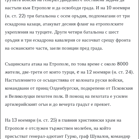
настъпи към Етрополе и да освободи града. И на 10 ноември
(н. ст. 22) три батальона с осем оръдия, подпомагани от три
ескадрона казаци, атакуват десния фланг на етрополските
укрепления на турците. Други четири батальона с шест
оръдия и три ескадрона кавалерия се насочват срещу фронта
на османските части, заели позиции пред града.
Същинската атака на Етрополе, по това време с около 8000
жители, две-трети от които турци, e на 12 ноември (н. ст. 24).
Настъплението се осъществява от колоната руски войски,
командвани от принц Олденбургски, подкрепени от Псковския
и Великолуцки пехотен полк. В помощ на пехотата е усилен
артилерийският огън и до вечерта градът е превзет.
На 13 ноември (н. ст. 25) в главния християнски храм на
Етрополе е отслужен тържествен молебен, на който
присъстват генерал-адютант Гурко, граф Шувалов, командир