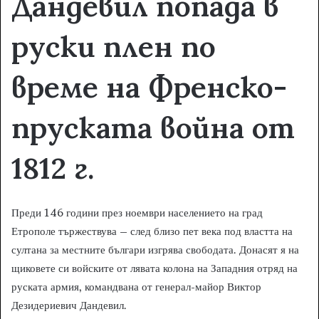
Дандевил попада в
руски плен по
време на Френско-
пруската война от
1812 г.
Преди 146 години през ноември населението на град
Етрополе тържествува – след близо пет века под властта на
султана за местните българи изгрява свободата. Донасят я на
щиковете си войските от лявата колона на Западния отряд на
руската армия, командвана от генерал-майор Виктор
Дезидериевич Дандевил.