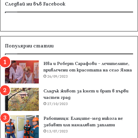
Следвай ни във Facebook
Популярни статии
Ива и Роберт Сарафови – лечителите,
привлечени от красотата на село Ямна
26/09/2023
Сладък живот за кмет и брат в първи
частен град
27/10/2023
Работници: Елаците-мед никога не
забавят или намаляват заплати
13/07/2023