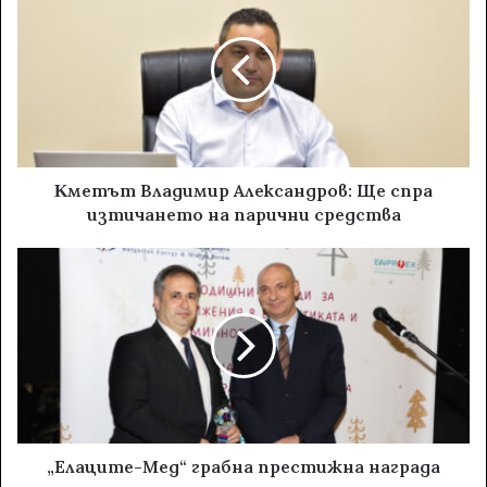
Κметът Владимир Александров: Ще спра
изтичането на парични средства
„Eлaцитe-Meд“ грабна престижна награда