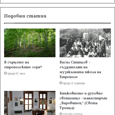
Подобни статии
В сърцето на
Васил Стипцов –
етрополските гори*
създателят на
музикалната школа на
преди 11 часа
Етрополе
преди 2 седмици
Книжовното и духовно
светилище –манастирът
„Варовитец“ (Света
Троица)
29/05/2026