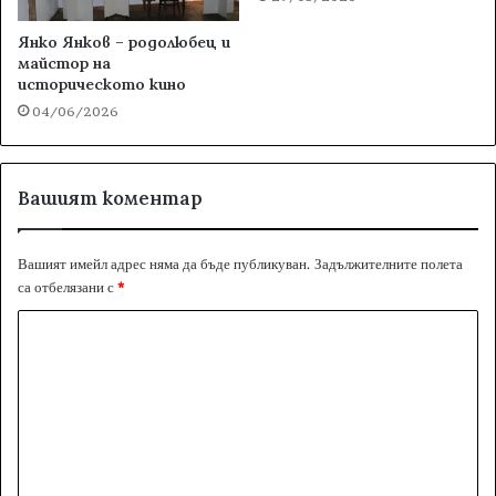
Янко Янков – родолюбец и
майстор на
историческото кино
04/06/2026
Вашият коментар
Вашият имейл адрес няма да бъде публикуван.
Задължителните полета
са отбелязани с
*
К
о
м
е
н
т