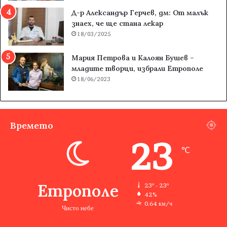
Д-р Александър Герчев, дм: От малък
знаех, че ще стана лекар
18/03/2025
Мария Петрова и Калоян Бушев –
младите творци, избрали Етрополе
18/06/2023
Времето
23
℃
Етрополе
23º - 23º
42%
0.64 км/ч
Чисто небе