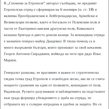
В „Спомени за Етрополе“ авторът съобщава, че предният
Етрополски отряд е сформиран на 6 ноември (н. ст. 18) и
включва Преображенския и Лейбгренадирски, Армейски и
Великолуцки полкове, както и батальон от Псковския полк и
части от Екатеринославския драгунски полк, Кавказката
казашка бригада и двеста донски казаци. За командващ отряда
е назначен генерал-майор Дандевил. В тяхна помощ са и
много въоръжени българи, които признават за свой началник
Георги Антонов Сюраджиев, войвода на чета при дядо Ильо
Марков.
Генералът разказва, че красивият и важен от стратегическа
гледна точка град Етрополе е освободен лесно, ако не се счита
нощното сражение на един от полковете, командван от полк.
Ридзевски. Руското разузнаване и наблюденията на подстъпите
към града формира убеждението у щаба на отряда, че
отбраната му е солидно изградена и удобна за защита. Но се