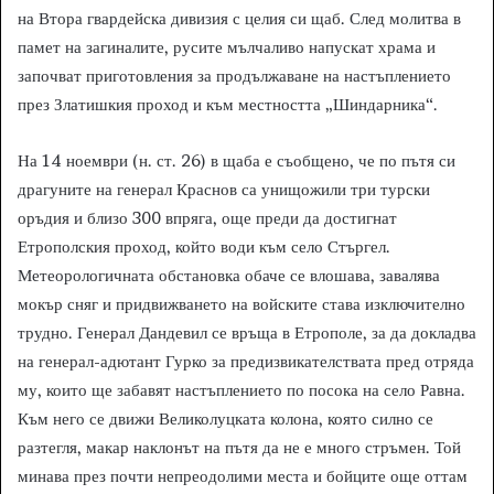
на Втора гвардейска дивизия с целия си щаб. След молитва в
памет на загиналите, русите мълчаливо напускат храма и
започват приготовления за продължаване на настъплението
през Златишкия проход и към местността „Шиндарника“.
На 14 ноември (н. ст. 26) в щаба е съобщено, че по пътя си
драгуните на генерал Краснов са унищожили три турски
оръдия и близо 300 впряга, още преди да достигнат
Етрополския проход, който води към село Стъргел.
Метеорологичната обстановка обаче се влошава, завалява
мокър сняг и придвижването на войските става изключително
трудно. Генерал Дандевил се връща в Етрополе, за да докладва
на генерал-адютант Гурко за предизвикателствата пред отряда
му, които ще забавят настъплението по посока на село Равна.
Към него се движи Великолуцката колона, която силно се
разтегля, макар наклонът на пътя да не е много стръмен. Той
минава през почти непреодолими места и бойците още оттам