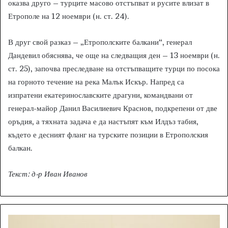
оказва друго – турците масово отстъпват и русите влизат в
Етрополе на 12 ноември (н. ст. 24).
В друг свой разказ – „Етрополските балкани“, генерал
Дандевил обяснява, че още на следващия ден – 13 ноември (н.
ст. 25), започва преследване на отстъпващите турци по посока
на горното течение на река Малък Искър. Напред са
изпратени екатеринославските драгуни, командвани от
генерал-майор Данил Василиевич Краснов, подкрепени от две
оръдия, а тяхната задача е да настъпят към Илдъз табия,
където е десният фланг на турските позиции в Етрополския
балкан.
Текст: д-р Иван Иванов