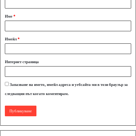
а
Име
*
р
:
*
Имейл
*
Интернет страница
Запазване на името, имейл адреса и уебсайта ми в този браузър за
следващия път когато коментирам.