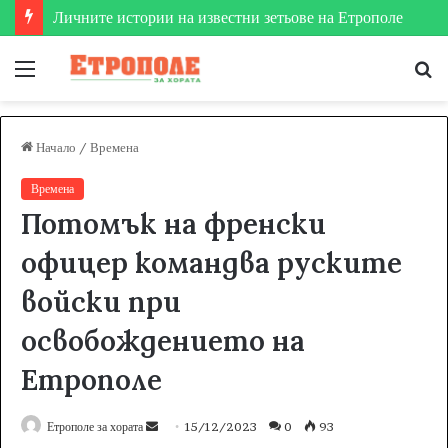
Етрополе затвърди мястото си на футболната карта
Меню
Т
за
Начало
/
Времена
Времена
Потомък на френски
офицер командва руските
войски при
освобождението на
Етрополе
Етрополе за хората
S
15/12/2023
0
93