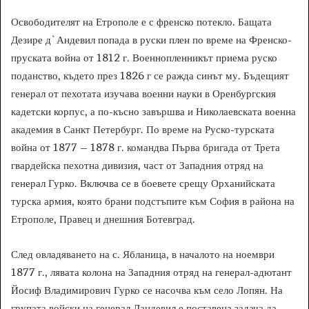
Освободителят на Етрополе е с френско потекло. Бащата
Дезире д`Андевил попада в руски плен по време на Френско-
пруската война от 1812 г. Военнопленникът приема руско
поданство, където през 1826 г се ражда синът му. Бъдещият
генерал от пехотата изучава военни науки в Оренбургския
кадетски корпус, а по-късно завършва и Николаевската военна
академия в Санкт Петербург. По време на Руско-турската
война от 1877 – 1878 г. командва Първа бригада от Трета
гвардейска пехотна дивизия, част от Западния отряд на
генерал Гурко. Включва се в боевете срещу Орханийската
турска армия, която брани подстъпите към София в района на
Етрополе, Правец и днешния Ботевград.
След овладяването на с. Ябланица, в началото на ноември
1877 г., лявата колона на Западния отряд на генерал-адютант
Йосиф Владимирович Гурко се насочва към село Лопян. На
групата войски на генерал Дандевил е поставена задача да