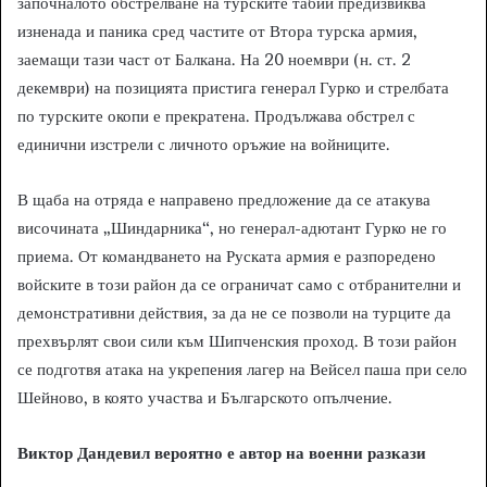
започналото обстрелване на турските табии предизвиква
изненада и паника сред частите от Втора турска армия,
заемащи тази част от Балкана. На 20 ноември (н. ст. 2
декември) на позицията пристига генерал Гурко и стрелбата
по турските окопи е прекратена. Продължава обстрел с
единични изстрели с личното оръжие на войниците.
В щаба на отряда е направено предложение да се атакува
височината „Шиндарника“, но генерал-адютант Гурко не го
приема. От командването на Руската армия е разпоредено
войските в този район да се ограничат само с отбранителни и
демонстративни действия, за да не се позволи на турците да
прехвърлят свои сили към Шипченския проход. В този район
се подготвя атака на укрепения лагер на Вейсел паша при село
Шейново, в която участва и Българското опълчение.
Виктор Дандевил вероятно е автор на военни разкази