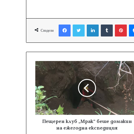
Facebook
Twitter
LinkedIn
Tumblr
Pinterest
Сподели
Пещерен клуб „Мрак“ беше домакин
на ежегодна експедиция