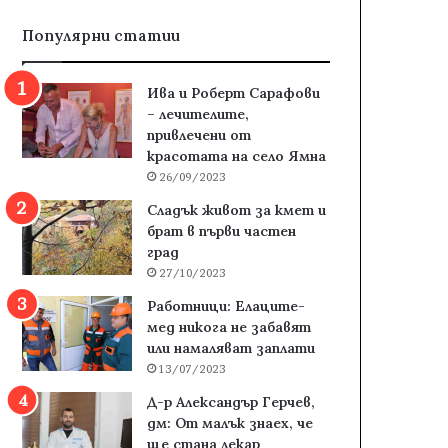
Популярни статии
Ива и Роберт Сарафови
– лечителите,
привлечени от
красотата на село Ямна
26/09/2023
Сладък живот за кмет и
брат в първи частен
град
27/10/2023
Работници: Елаците-
мед никога не забавят
или намаляват заплати
13/07/2023
Д-р Александър Герчев,
дм: От малък знаех, че
ще стана лекар