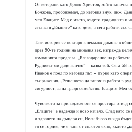
От ветерани като Донко Христов, който започва п
Божкова, пробовземач, до неговия внук, инж. Дан
мен Елаците-Мед е място, където традицията и ин
стъпва в „Елаците“ като дете, а сега работи със
Тази история се повтаря в немалко домове в общ
през 80-те години на миналия век, изгражда цели
компанията предлага. „Благодарение на работата 
Рудникът ми даде всичко“ – казва той. Сега 68-г
Иванов е поел по неговия път – първо като опера
съоръжения. „Решението да започна работа в рудн
сигурност, за да градя семейство. Елаците-Мед 
Чувството за принадлежност се простира отвъд с
„Елаците“ е надежда и ново начало. След като се
и здравето на дъщеря си, Нели бързо вижда бъдещ
тя се гордее, че е част от сплотен екип, където „