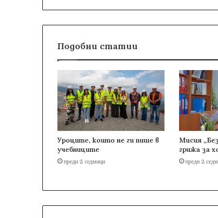
Подобни статии
Уроците, които не ги пише в
Мисия „Без
учебниците
грижа за х
преди 2 седмици
преди 2 сед