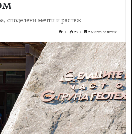
ом
ра, споделени мечти и растеж
0
223
2 минути за четене