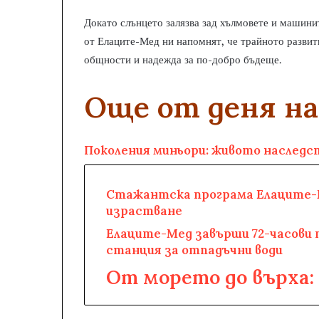
Докато слънцето залязва зад хълмовете и машини
от Елаците-Мед ни напомнят, че трайното развит
общности и надежда за по-добро бъдеще.
Още от деня на
Поколения миньори: живото наследс
Стажантска програма Елаците-М
израстване
Елаците-Мед завърши 72-часови 
станция за отпадъчни води
От морето до върха: