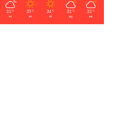
25
33
34
32
32
℃
℃
℃
℃
℃
чт
пт
сб
нд
пн