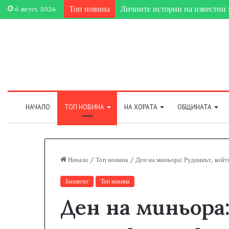
Личните истории на известни 
Топ новина
6 август, 2026
НАЧАЛО
ТОП НОВИНА
НА ХОРАТА
ОБЩИНАТА
Начало
/
Топ новина
/
Ден на миньора: Рудникът, койт
Бизнесът
Топ новина
Ден на миньора