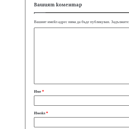
Вашият коментар
Вашият имейл адрес няма да бъде публикуван.
Задължител
К
о
м
е
н
т
а
Име
*
р
:
*
Имейл
*