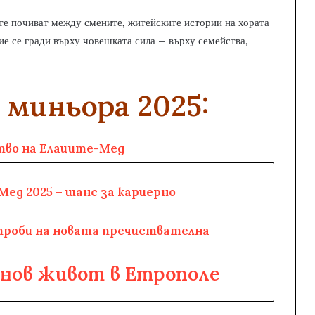
те почиват между смените, житейските истории на хората
ие се гради върху човешката сила – върху семейства,
 миньора 2025:
тво на Елаците-Мед
ед 2025 – шанс за кариерно
проби на новата пречиствателна
 нов живот в Етрополе