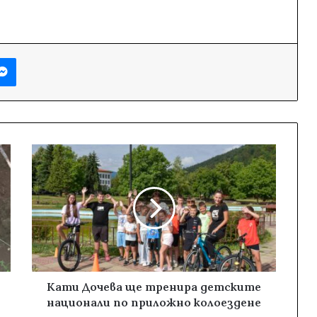
Messenger
Кати Дочева ще тренира детските
национали по приложно колоездене