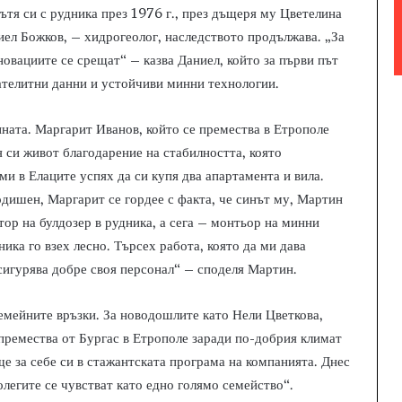
ътя си с рудника през 1976 г., през дъщеря му Цветелина
иел Божков, – хидрогеолог, наследството продължава. „За
овациите се срещат“ – казва Даниел, който за първи път
 сателитни данни и устойчиви минни технологии.
ината. Маргарит Иванов, който се премества в Етрополе
я си живот благодарение на стабилността, която
ми в Елаците успях да си купя два апартамента и вила.
одишен, Маргарит се гордее с факта, че синът му, Мартин
тор на булдозер в рудника, а сега – монтьор на минни
ика го взех лесно. Търсех работа, която да ми дава
осигурява добре своя персонал“ – споделя Мартин.
емейните връзки. За новодошлите като Нели Цветкова,
 премества от Бургас в Етрополе заради по-добрия климат
е за себе си в стажантската програма на компанията. Днес
колегите се чувстват като едно голямо семейство“.