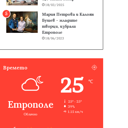
18/03/2025
Мария Петрова и Калоян
Бушев – младите
творци, избрали
Етрополе
18/06/2023
Времето
25
℃
Етрополе
25º - 25º
39%
1.15 км/ч
Облачно