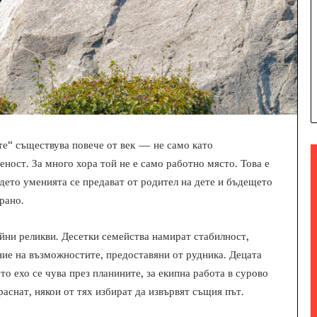
те“ съществува повече от век — не само като
еност. За много хора той не е само работно място. Това е
дето уменията се предават от родител на дете и бъдещето
рано.
ейни реликви. Десетки семейства намират стабилност,
ие на възможностите, предоставяни от рудника. Децата
о ехо се чува през планините, за екипна работа в сурово
раснат, някои от тях избират да извървят същия път.