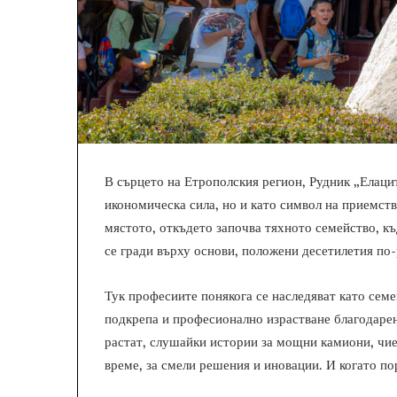
В сърцето на Етрополския регион, Рудник „Елаци
икономическа сила, но и като символ на приемств
мястото, откъдето започва тяхното семейство, къ
се гради върху основи, положени десетилетия по-
Тук професиите понякога се наследяват като сем
подкрепа и професионално израстване благодарен
растат, слушайки истории за мощни камиони, чиет
време, за смели решения и иновации. И когато по