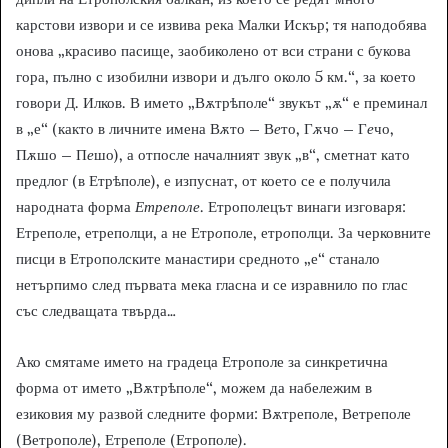
карстови извори и се извива река Малки Искър; тя наподобява
онова „красиво пасище, заобиколено от вси страни с букова
гора, пълно с изобилни извори и дълго около 5 км.“, за което
говори Д. Илков. В името „Вѫтрѣполе“ звукът „ѫ“ е преминал
в „е“ (както в личните имена В
ѫ
то – В
е
то, Г
ѫ
чо – Г
е
чо,
П
ѫ
шо – П
е
шо), а отпосле началният звук „в“, сметнат като
предлог (в Етрѣполе), е изпуснат, от което се е получила
народната форма
Етреполе
. Етрополецът винаги изговаря:
Етреполе, етреполци, а не Етр
о
поле, етр
о
полци. За черковните
писци в Етрополските манастири средното „е“ станало
нетърпимо след първата мека гласна и се изравнило по глас
със следващата твърда…
Ако смятаме името на градеца Етрополе за синкретична
форма от името „Вѫтрѣполе“, можем да набележим в
езиковия му развой следните форми: Вѫтреполе, Ветреполе
(Ветрополе), Етреполе (Етрополе).