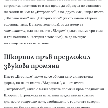
ветровита, населението в нея щеше да образува по езиковите
ни закони не името „Вѣтрополе“, а по-друго име, напр.: името
„Вѣтрено поле“ или „Вѣтърно поле“ (както имаме вѣтрена
воденица, връх Вѣтърна воденица), за да именува
котловината
; или пък името „
В
ѣ
трен
“ (както имаме три села
и три паланки в България с това име), за да именува
заселището
в тая котловина.
Шкорпил пръв предложил
звукова промяна
Името „Етрополе“ може да се обясни като синкретична
форма, но не от името „Вѣтрополе“, а – от името
„Вѫтрѣполе“, както с малка звукова промяна пръв предположи
Шкорпил. Етрополската котловина представлява красиво
длъгнесто
вътрешно
поле, заобиколено с гористите северни
дипли на Етрополския балкан, из което се редят много