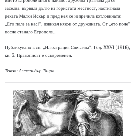
името Етрополе много наивно: дружина тръгнала да се
заселва, вървяла дълго из гористата местност, настигнала
реката Малки Искър и пред нея се изпречила котловината:
„Ето поле за нас!“, извикал някои от дружината. От „ето поле“
после станало Етрополе…
Публикувано в сп. „Илюстрация Светлина“, Год. XXVI (1918),
кн. 3. Правописът е осъвременен.
Текст: Александър Тацов