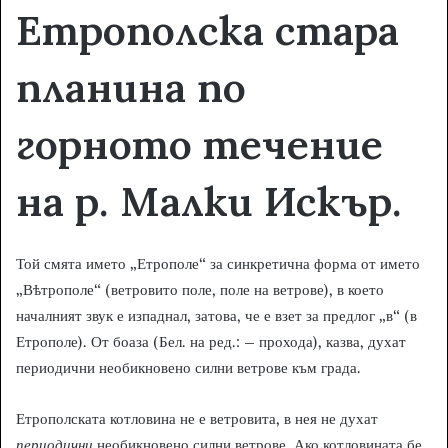
Етрополска стара
планина по
горното течение
на р. Малки Искър.
Той смята името „Етрополе“ за синкретична форма от името
„Вѣтрополе“ (ветровито поле, поле на ветрове), в което
началният звук е изпаднал, затова, че е взет за предлог „в“ (в
Етрополе). От боаза (Бел. на ред.: – прохода), казва, духат
периодични необикновено силни ветрове към града.
Етрополската котловина не е ветровита, в нея не духат
периодични
необикновено силни ветрове. Ако котловината бе