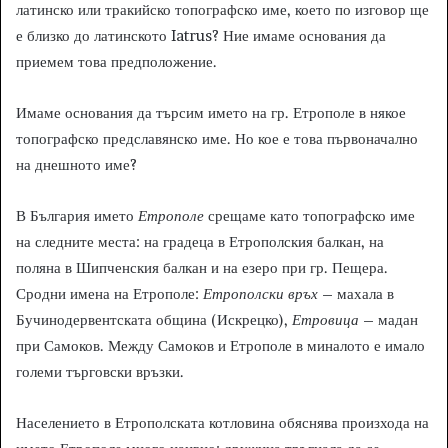
латинско или тракийско топографско име, което по изговор ще
е близко до латинското Iatrus? Ние имаме основания да
приемем това предположение.
Имаме основания да търсим името на гр. Етрополе в някое
топографско предславянско име. Но кое е това първоначално
на днешното име?
В България името
Етрополе
срещаме като топографско име
на следните места: на градеца в Етрополския балкан, на
поляна в Шипченския балкан и на езеро при гр. Пещера.
Сродни имена на Етрополе:
Етрополски връх
– махала в
Бучинодервентската община (Искрецко),
Етровица
– мадан
при Самоков. Между Самоков и Етрополе в миналото е имало
големи търговски връзки.
Населението в Етрополската котловина обяснява произхода на