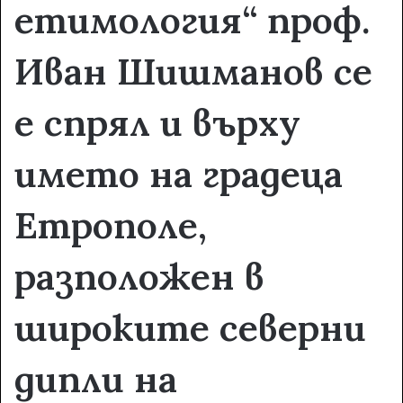
етимология“ проф.
Иван Шишманов се
е спрял и върху
името на градеца
Етрополе,
разположен в
широките северни
дипли на