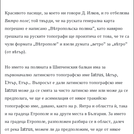
Красивото пасище, за което ни говори Д. Илков, и го отбелязва
Вѫтро поле
; той твърди, че на руската генерална карта
погрешно е написано „Вѣтропольска поляна“, като навярно
грешката на руските топографи ще произтича от това, че те са
чули формата „Вѣтрополе“ и взели думата „в
е
тро“ за „вѣтро“
(от вѣтър).
Но името на поляната в Шипченския балкан има за
първоначално латинското топографско име Iatrus, Ѩтър,
IЭтър, Етър… Въпросът е дали латинското топографско име
Iatrus може да се смята за чисто латинско име или може да се
предполага, че ще е асимилация от някое тракийско
топографско име, давано, както на р. Янтра и областта ѝ, така
и на градеца Етрополе и на други места в България. За името
на градеца Етрополе, разположен разбира се в област, далеч
от река Iatrus, можем ли да предположим, че иде от някое