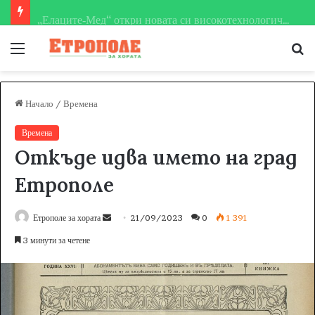
„Елаците‑Мед“ откри новата си високотехнологична пречиствателна станция за руднични води
Меню
Т
за
Начало
/
Времена
Времена
Откъде идва името на град
Етрополе
Етрополе за хората
S
21/09/2023
0
1 391
e
3 минути за четене
n
d
a
n