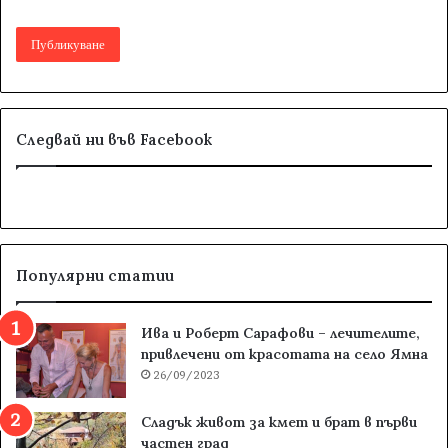
Следвай ни във Facebook
Популярни статии
Ива и Роберт Сарафови – лечителите,
привлечени от красотата на село Ямна
26/09/2023
Сладък живот за кмет и брат в първи
частен град