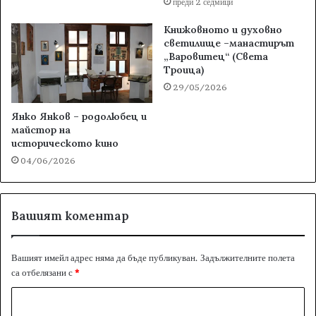
преди 2 седмици
Книжовното и духовно
светилище –манастирът
„Варовитец“ (Света
Троица)
29/05/2026
Янко Янков – родолюбец и
майстор на
историческото кино
04/06/2026
Вашият коментар
Вашият имейл адрес няма да бъде публикуван.
Задължителните полета
са отбелязани с
*
К