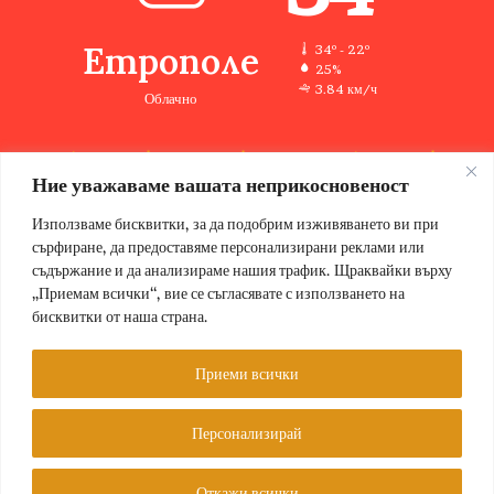
Етрополе
34º - 22º
25%
3.84 км/ч
Облачно
Ние уважаваме вашата неприкосновеност
33
35
33
33
34
℃
℃
℃
℃
℃
пт
сб
нд
пн
вт
Използваме бисквитки, за да подобрим изживяването ви при
сърфиране, да предоставяме персонализирани реклами или
съдържание и да анализираме нашия трафик. Щраквайки върху
„Приемам всички“, вие се съгласявате с използването на
бисквитки от наша страна.
© Copyright 2026, Всички права запазени Етрополе за хората |
Designed by ZWEBSolutions
Приеми всички
Условия за ползване
За нас
Персонализирай
Facebook
Откажи всички