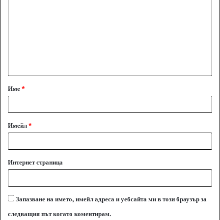
о
м
е
н
т
а
Име
*
р
:
*
Имейл
*
Интернет страница
Запазване на името, имейл адреса и уебсайта ми в този браузър за
следващия път когато коментирам.