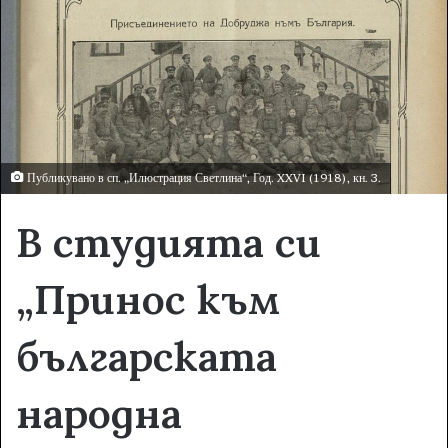
e
m
a
i
l
Публикувано в сп. „Илюстрация Светлина“, Год. XXVI (1918), кн. 3.
В студията си
„Принос към
българската
народна