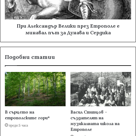
При Александър Велики през Етрополе е
минавал път за Дунава и Сердика
Подобни статии
В сърцето на
Васил Стипцов –
етрополските гори*
създателят на
музикалната школа на
преди 5 часа
Етрополе