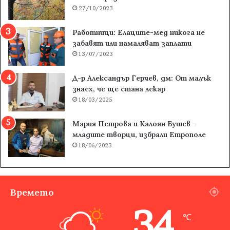
27/10/2023
Работници: Елаците-мед никога не
забавят или намаляват заплати
13/07/2023
Д-р Александър Герчев, дм: От малък
знаех, че ще стана лекар
18/03/2025
Мария Петрова и Калоян Бушев –
младите творци, избрали Етрополе
18/06/2023
Времето
34
℃