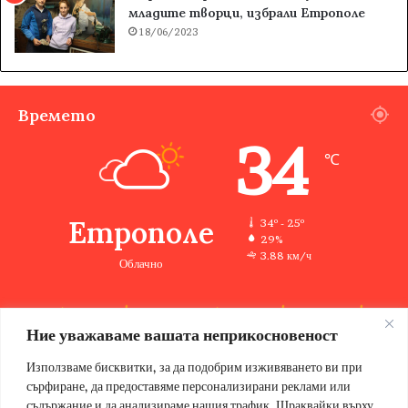
младите творци, избрали Етрополе
18/06/2023
Времето
34
℃
Етрополе
34º - 25º
29%
3.88 км/ч
Облачно
Ние уважаваме вашата неприкосновеност
33
34
33
35
36
℃
℃
℃
℃
℃
сб
нд
пн
вт
ср
Използваме бисквитки, за да подобрим изживяването ви при
сърфиране, да предоставяме персонализирани реклами или
съдържание и да анализираме нашия трафик. Щраквайки върху