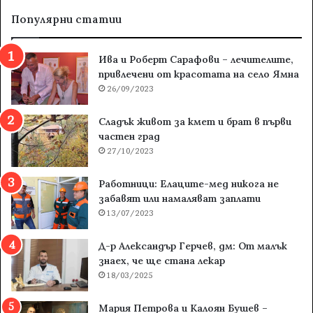
Популярни статии
Ива и Роберт Сарафови – лечителите,
привлечени от красотата на село Ямна
26/09/2023
Сладък живот за кмет и брат в първи
частен град
27/10/2023
Работници: Елаците-мед никога не
забавят или намаляват заплати
13/07/2023
Д-р Александър Герчев, дм: От малък
знаех, че ще стана лекар
18/03/2025
Мария Петрова и Калоян Бушев –