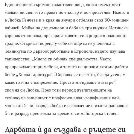
Едно от онези скромни талантливи лица, които омекотяват
малкия ни свят и го правят по-пъстър и по-приветлив. Името ѝ
е Любка Генчева и в края на януари отбеляза своя 60-годишен
юбилей. Майка на две дъщери и баба на три внучки. Истинска
кореняк етрополка, прекарала живота си в родното планинско
градче. Открива твореца у себе си още като ученичка в
Техникума по дървообработване в Етрополе, където изучава
тапицерство. „Много си обичах специалността. Често
преправяхме стари мебели, а темата на дипломната ми работа
беше „Холна гарнитура“. Справях се с лекота, без да усещам
каквото и да е напрежение. Просто ми идваше отвътре“,
спомня си Любка. През този период възпитаниците на
техникума завършват с професионална квалификация най-
много до 2-ри разряд. Любка е изключение и излиза направо с
5-ти разряд, престижна за времето си майсторска степен.
Дарбата ѝ да създава с ръцете си