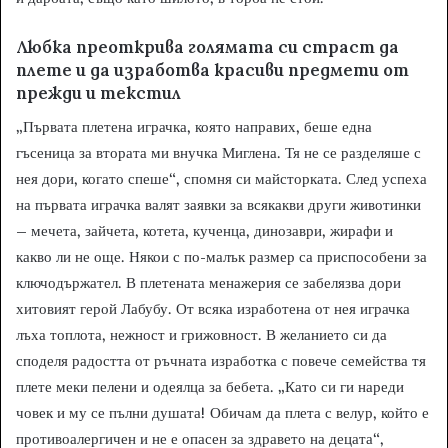
Любка преоткрива голямата си страст
да
плете и да изработва красиви предмети от
прежди и текстил
„Първата плетена играчка, която направих, беше една
гъсеница за втората ми внучка Миглена. Тя не се разделяше с
нея дори, когато спеше“, спомня си майсторката. След успеха
на първата играчка валят заявки за всякакви други животинки
– мечета, зайчета, котета, кученца, динозаври, жирафи и
какво ли не още. Някои с по-малък размер са приспособени за
ключодържател. В плетената менажерия се забелязва дори
хитовият герой Лабубу. От всяка изработена от нея играчка
лъха топлота, нежност и грижовност. В желанието си да
споделя радостта от ръчната изработка с повече семейства тя
плете меки пелени и одеялца за бебета. „Като си ги нареди
човек и му се пълни душата! Обичам да плета с велур, който е
противоалергичен и не е опасен за здравето на децата“,