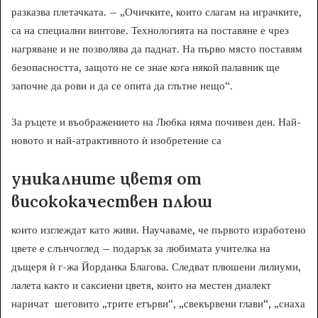
разказва плетачката. – „Очичките, които слагам на играчките,
са на специални винтове. Технологията на поставяне е чрез
нагряване и не позволява да паднат. На първо място поставям
безопасността, защото не се знае кога някой палавник ще
започне да рови и да се опита да глътне нещо“.
За ръцете и въображението на Любка няма почивен ден. Най-
новото и най-атрактивното ѝ изобретение са
уникалните цветя от
висококачествен плюш
които изглеждат като живи. Научаваме, че първото изработено
цвете е слънчоглед – подарък за любимата учителка на
дъщеря ѝ г-жа Йорданка Благова. Следват плюшени лилиуми,
лалета както и саксиени цветя, които на местен диалект
наричат шеговито „трите етърви“, „свекървени глави“, „снаха