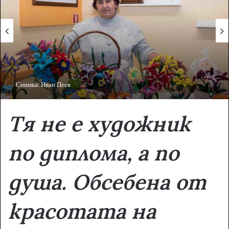
e
m
a
i
l
Снимка: Иван Пеев
Тя не е художник
по диплома, а по
душа. Обсебена от
красотата на