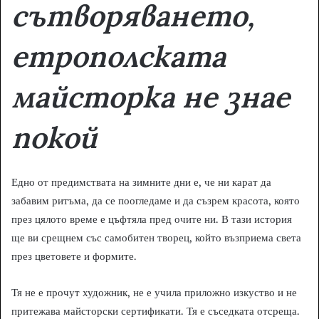
сътворяването,
етрополската
майсторка не знае
покой
Едно от предимствата на зимните дни е, че ни карат да
забавим ритъма, да се поогледаме и да съзрем красота, която
през цялото време е цъфтяла пред очите ни. В тази история
ще ви срещнем със самобитен творец, който възприема света
през цветовете и формите.
Тя не е прочут художник, не е учила приложно изкуство и не
притежава майсторски сертификати. Тя е съседката отсреща.