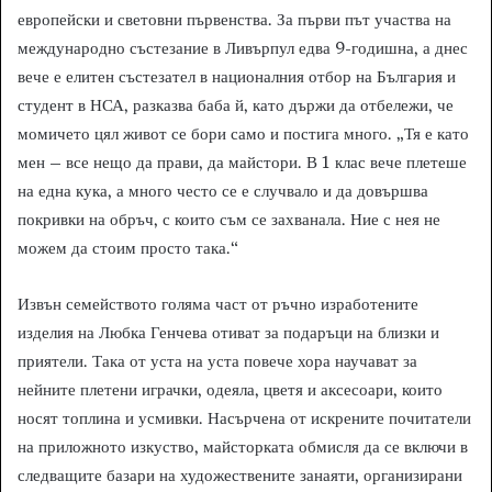
европейски и световни първенства. За първи път участва на
международно състезание в Ливърпул едва 9-годишна, а днес
вече е елитен състезател в националния отбор на България и
студент в НСА, разказва баба й, като държи да отбележи, че
момичето цял живот се бори само и постига много. „Тя е като
мен – все нещо да прави, да майстори. В 1 клас вече плетеше
на една кука, а много често се е случвало и да довършва
покривки на обръч, с които съм се захванала. Ние с нея не
можем да стоим просто така.“
Извън семейството голяма част от ръчно изработените
изделия на Любка Генчева отиват за подаръци на близки и
приятели. Така от уста на уста повече хора научават за
нейните плетени играчки, одеяла, цветя и аксесоари, които
носят топлина и усмивки. Насърчена от искрените почитатели
на приложното изкуство, майсторката обмисля да се включи в
следващите базари на художествените занаяти, организирани