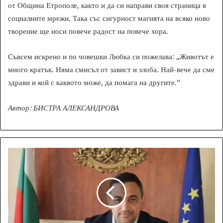
от Община Етрополе, както и да си направи своя страница в
социалните мрежи. Така със сигурност магията на всяко ново
творение ще носи повече радост на повече хора.
Съвсем искрено и по човешки Любка си пожелава: „Животът е
много кратък. Няма смисъл от завист и злоба. Най-вече да сме
здрави и кой с каквото може, да помага на другите.“
Автор: БИСТРА АЛЕКСАНДРОВА