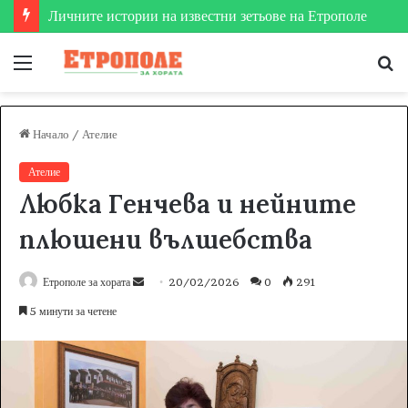
Етрополе затвърди мястото си на футболната карта
Меню
Т
за
Начало
/
Ателие
Ателие
Любка Генчева и нейните
плюшени вълшебства
Етрополе за хората
S
20/02/2026
0
291
e
5 минути за четене
n
d
a
n