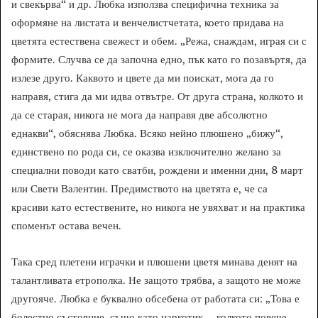
и свекърва“ и др. Любка използва специфична техника за
оформяне на листата и венчелистчетата, което придава на
цветята естествена свежест и обем. „Режа, снаждам, играя си с
формите. Случва се да започна едно, пък като го позавъртя, да
излезе друго. Каквото и цвете да ми поискат, мога да го
направя, стига да ми идва отвътре. От друга страна, колкото и
да се старая, никога не мога да направя две абсолютно
еднакви“, обяснява Любка. Всяко нейно плюшено „бижу“,
единствено по рода си, се оказва изключително желано за
специални поводи като сватби, рождени и именни дни, 8 март
или Свети Валентин. Предимството на цветята е, че са
красиви като естествените, но никога не увяхват и на практика
споменът остава вечен.
Така сред плетени играчки и плюшени цветя минава денят на
талантливата етрополка. Не защото трябва, а защото не може
другояче. Любка е буквално обсебена от работата си: „Това е
болестно състояние, също като наркотик – колкото повече