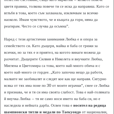
цветя правиш, толкова повече ти се иска да направиш. Като се
вглъбя в това, което съм захванала, изключвам за всичко
наоколо. Имам чувството, че и къщата да гори, няма да
реагирам. Често се случва да осъмна“.
Наред с тези артистични занимания Любка е и опора за
семейството си. Като дъщеря, майка и баба се грижи за
всички, но за тях е и приятел, на когото винаги можеш да
разчитат. Дъщерите Силвия и Николета и внучките Любка,
Миглена и Цветомира са това, което най-много обича и с
което най-много се гордее. „Като започна нещо да работя,
малките ме заобикалят и следят кое как ще направя. Сигурно
всяка от тях има поне по 30 от моите играчки“, смее се Любка
и признава, че и тя си има своята слабост. Това е най-голямата
й внучка Любка – тя не само носи името на баба си, но е
наследила и нейната дарба. Освен това е
носител на редица
шампионски титли и медали по Таекуондо
от национални,