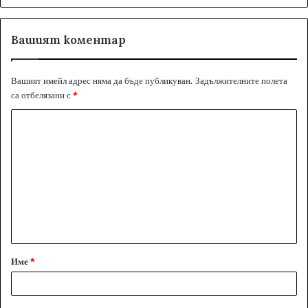
Вашият коментар
Вашият имейл адрес няма да бъде публикуван.
Задължителните полета
са отбелязани с
*
К
о
м
е
н
т
а
Име
*
р
:
*