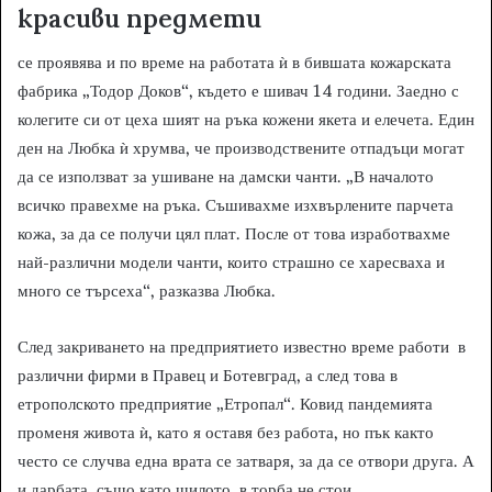
красиви предмети
се проявява и по време на работата ѝ в бившата кожарската
фабрика „Тодор Доков“, където е шивач 14 години. Заедно с
колегите си от цеха шият на ръка кожени якета и елечета. Един
ден на Любка ѝ хрумва, че производствените отпадъци могат
да се използват за ушиване на дамски чанти. „В началото
всичко правехме на ръка. Съшивахме изхвърлените парчета
кожа, за да се получи цял плат. После от това изработвахме
най-различни модели чанти, които страшно се харесваха и
много се търсеха“, разказва Любка.
След закриването на предприятието известно време работи в
различни фирми в Правец и Ботевград, а след това в
етрополското предприятие „Етропал“. Ковид пандемията
променя живота ѝ, като я оставя без работа, но пък както
често се случва една врата се затваря, за да се отвори друга. А
и дарбата, също като шилото, в торба не стои.