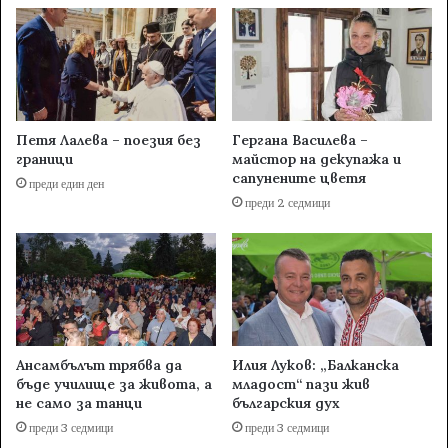
Петя Лалева – поезия без
Гергана Василева –
граници
майстор на декупажа и
сапунените цветя
преди един ден
преди 2 седмици
Ансамбълът трябва да
Илия Луков: „Балканска
бъде училище за живота, а
младост“ пази жив
не само за танци
българския дух
преди 3 седмици
преди 3 седмици