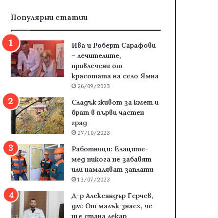
Популярни статии
Ива и Роберт Сарафови
– лечителите,
привлечени от
красотата на село Ямна
26/09/2023
Сладък живот за кмет и
брат в първи частен
град
27/10/2023
Работници: Елаците-
мед никога не забавят
или намаляват заплати
13/07/2023
Д-р Александър Герчев,
дм: От малък знаех, че
ще стана лекар