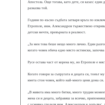
Апостола. Още тогава, като дете, си казах: един 
разказва той.
Години по-късно съдбата затваря кръга по изключ
Етрополе, инж. Александров тържествено открива
детски мечти, превърната в реалност.
„За мен това беше нещо много лично. Един разгов
когато човек обича едно място истински, започва д
Русе остава част от корена му, но Етрополе е мяс
Когато говори за съпругата и децата си, тонът му
кмета стои човек, който най-много цени дома си.
„В живота има много битки, много трудни момен
жена си и децата, забравяш за всичко, припомняш
с усмивка споделя инж. Александров и допълва: „