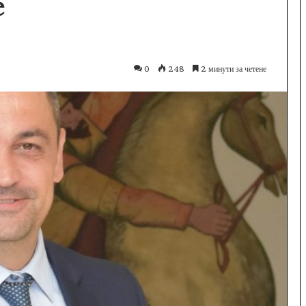
е
0
248
2 минути за четене