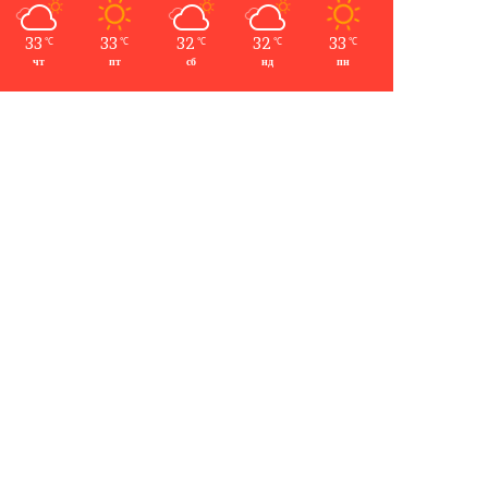
33
33
32
32
33
℃
℃
℃
℃
℃
чт
пт
сб
нд
пн