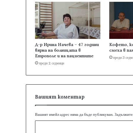
Д-р Ирина Начева – 47 години
Кофето, к
вярна на болницата в
смеха в п
Етрополе и на пациентите
преди 3 сед
преди 2 седмици
Вашият коментар
Вашият имейл адрес няма да бъде публикуван.
Задължител
К