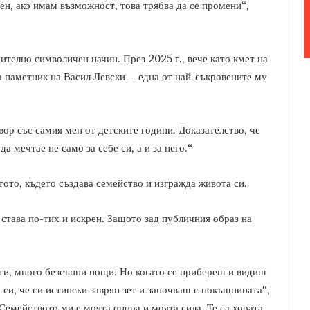
ден, ако имам възможност, това трябва да се промени“,
ително символичен начин. През 2025 г., вече като кмет на
 паметник на Васил Левски – една от най-съкровените му
ор със самия мен от детските години. Доказателство, че
а мечтае не само за себе си, а и за него.“
тото, където създава семейство и изгражда живота си.
 става по-тих и искрен. Защото зад публичния образ на
ти, много безсънни нощи. Но когато се прибереш и видиш
 си, че си истински заврян зет и започваш с покъщнината“,
Семейството ми е моята опора и моята сила. Те са хората,