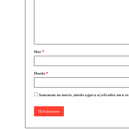
о
м
е
н
т
а
Име
*
р
:
*
Имейл
*
Запазване на името, имейл адреса и уебсайта ми в т