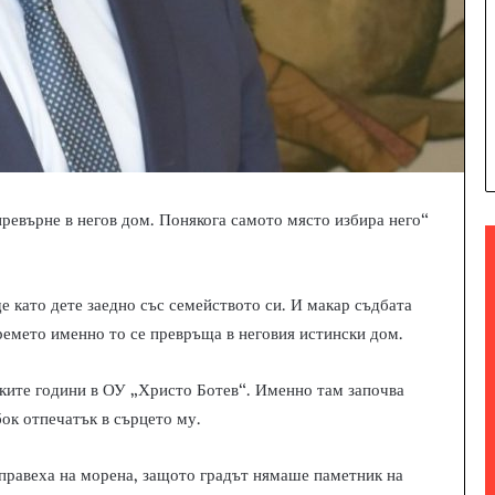
превърне в негов дом. Понякога самото място избира него“
ще като дете заедно със семейството си. И макар съдбата
времето именно то се превръща в неговия истински дом.
ските години в ОУ „Христо Ботев“. Именно там започва
ок отпечатък в сърцето му.
 правеха на морена, защото градът нямаше паметник на