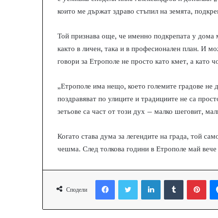
които ме държат здраво стъпил на земята, подкре
Той признава още, че именно подкрепата у дома 
както в личен, така и в професионален план. И м
говори за Етрополе не просто като кмет, а като чо
„Етрополе има нещо, което големите градове не 
поздравяват по улиците и традициите не са прост
зетьове са част от този дух – малко шеговит, мал
Когато става дума за легендите на града, той сам
чешма. След толкова години в Етрополе май вече
Facebook
Twitter
LinkedIn
Tumblr
Pinterest
Сподели