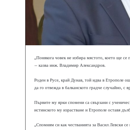
„Понякога човек не избира мястото, което ще се 
– казва инж. Владимир Александров.
Роден в Русе, край Дунав, той идва в Етрополе о
да го отвежда в балканското градче случайно, с 
Първите му ярки спомени са свързани с учениче
истинското му израстване и Етрополе оставя дълб
„Спомням си как честванията за Васил Левски се