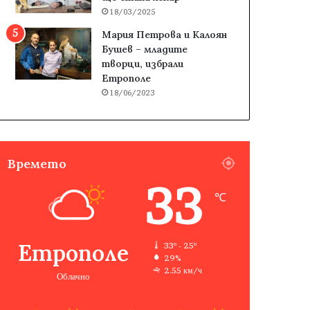
18/03/2025
Мария Петрова и Калоян
Бушев – младите
творци, избрали
Етрополе
18/06/2023
Времето
33
℃
Етрополе
33º - 25º
29%
2.55 км/ч
Облачно