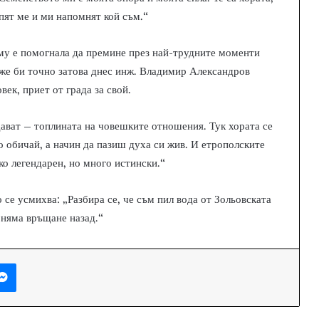
пят ме и ми напомнят кой съм.“
му е помогнала да премине през най-трудните моменти
оже би точно затова днес инж. Владимир Александров
век, приет от града за свой.
дават – топлината на човешките отношения. Тук хората се
о обичай, а начин да пазиш духа си жив. И етрополските
ко легендарен, но много истински.“
о се усмихва: „Разбира се, че съм пил вода от Зольовската
 няма връщане назад.“
Messenger