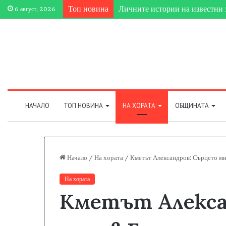
Топ новина
6 август, 2026
НАЧАЛО
ТОП НОВИНА
НА ХОРАТА
ОБЩИНАТА
Начало
/
На хората
/
Кметът Александров: Сърцето ми
На хората
Кметът Алекса