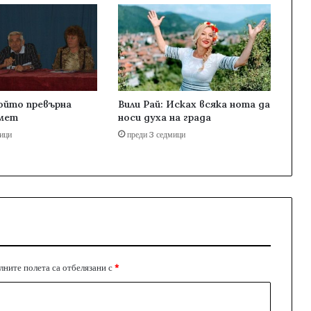
ойто превърна
Вили Рай: Исках всяка нота да
амет
носи духа на града
мици
преди 3 седмици
ните полета са отбелязани с
*