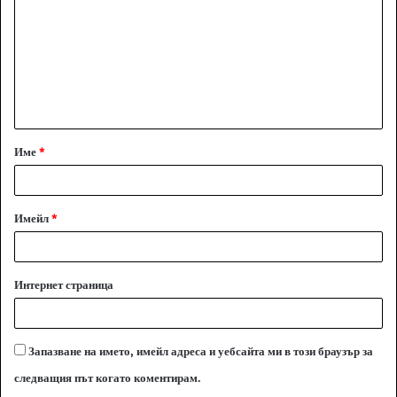
м
е
н
т
а
Име
*
р
:
*
Имейл
*
Интернет страница
Запазване на името, имейл адреса и уебсайта ми в този браузър за
следващия път когато коментирам.