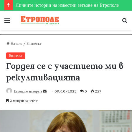
Меню
Т
за
Начало
/
Бизнесът
Бизнесът
Гордея се с участието ми в
рекултивацията
Етрополе за хората
S
09/10/2023
0
257
e
2 минути за четене
n
d
a
n