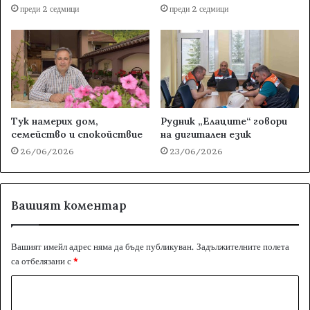
преди 2 седмици
преди 2 седмици
Тук намерих дом,
Рудник „Елаците“ говори
семейство и спокойствие
на дигитален език
26/06/2026
23/06/2026
Вашият коментар
Вашият имейл адрес няма да бъде публикуван.
Задължителните полета
са отбелязани с
*
К
о