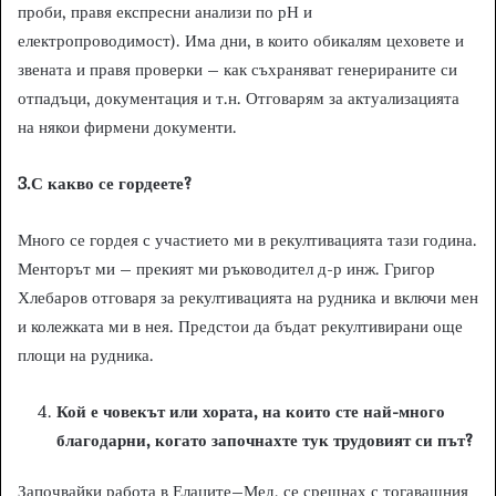
проби, правя експресни анализи по рН и
електропроводимост). Има дни, в които обикалям цеховете и
звената и правя проверки – как съхраняват генерираните си
отпадъци, документация и т.н. Отговарям за актуализацията
на някои фирмени документи.
3.С какво се гордеете?
Много се гордея с участието ми в рекултивацията тази година.
Менторът ми – прекият ми ръководител д-р инж. Григор
Хлебаров отговаря за рекултивацията на рудника и включи мен
и колежката ми в нея. Предстои да бъдат рекултивирани още
площи на рудника.
Кой е човекът или хората, на които сте най-много
благодарни, когато започнахте тук трудовият си път?
Започвайки работа в Елаците–Мед, се срещнах с тогавашния