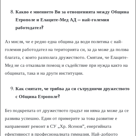
Какво е мнението Ви за отношенията между Община
Етрополе и Елаците-Мед АД – най-големия
работодател?
Аз мисля, че е редно една община да води политика с най-
големия работодател на територията си, за да може да ползва
благата, с които разполага дружеството. Смятам, че Елаците-
Мед не са отказвали помощ и съдействие при нужда както на
общината, така и на други институции.
Как смятате, че трябва да си сътрудничи дружеството
с Община Етрополе?
Без подкрепата от дружеството градът ни няма да може да се
развива успешно. Един от примерите за това развитие е
направеният ремонт в СУ „Хр. Ясенов“, енергийната
ефективност в професионалната гимназия. Най-доброто