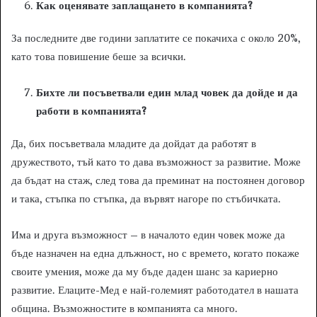
Как оценявате заплащането в компанията?
За последните две години заплатите се покачиха с около 20%,
като това повишение беше за всички.
Бихте ли посъветвали един млад човек да дойде и да
работи в компанията?
Да, бих посъветвала младите да дойдат да работят в
дружеството, тъй като то дава възможност за развитие. Може
да бъдат на стаж, след това да преминат на постоянен договор
и така, стъпка по стъпка, да вървят нагоре по стъбичката.
Има и друга възможност – в началото един човек може да
бъде назначен на една длъжност, но с времето, когато покаже
своите умения, може да му бъде даден шанс за кариерно
развитие. Елаците-Мед е най-големият работодател в нашата
община. Възможностите в компанията са много.