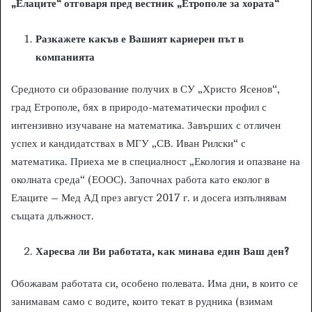
„Елаците“ отговаря пред вестник „Етрополе за хората“
Разкажете какъв е Вашият кариерен път в
компанията
Средното си образование получих в СУ „Христо Ясенов“,
град Етрополе, бях в природо-математически профил с
интензивно изучаване на математика. Завърших с отличен
успех и кандидатствах в МГУ „СВ. Иван Рилски“ с
математика. Приеха ме в специалност „Екология и опазване на
околната среда“ (ЕООС). Започнах работа като еколог в
Елаците – Мед АД през август 2017 г. и досега изпълнявам
същата длъжност.
Харесва ли Ви работата, как минава един Ваш ден?
Обожавам работата си, особено полевата. Има дни, в които се
занимавам само с водите, които текат в рудника (взимам