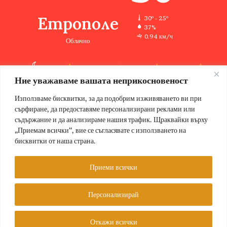
Етрополе
30º - 25º
37%
0.94 км/ч
Облачно
Ние уважаваме вашата неприкосновеност
30
34
32
35
37
℃
℃
℃
℃
℃
сб
нд
пн
вт
ср
Използваме бисквитки, за да подобрим изживяването ви при
сърфиране, да предоставяме персонализирани реклами или
съдържание и да анализираме нашия трафик. Щраквайки върху
„Приемам всички“, вие се съгласявате с използването на
бисквитки от наша страна.
© Copyright 2026, Всички права запазени Етрополе за хората |
Designed by ZWEBSolutions
Приеми всички
Условия за ползване
За нас
Персонализирай
Facebook
Откажи всички