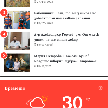
27/10/2023
Работници: Елаците-мед никога не
забавят или намаляват заплати
13/07/2023
Д-р Александър Герчев, дм: От малък
знаех, че ще стана лекар
18/03/2025
Мария Петрова и Калоян Бушев –
младите творци, избрали Етрополе
18/06/2023
Времето
30
℃