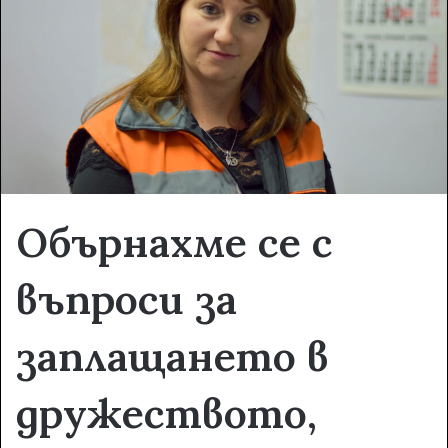
e
m
a
i
l
Обърнахме се с
въпроси за
заплащането в
дружеството,