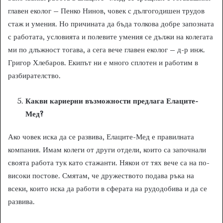
главен еколог – Пенко Нинов, човек с дългогодишен трудов
стаж и умения. Но причината да бъда толкова добре запозната
с работата, условията и полевите умения се дължи на колегата
ми по длъжност тогава, а сега вече главен еколог – д-р инж.
Григор Хлебаров. Екипът ни е много сплотен и работим в
разбирателство.
Какви кариерни възможности предлага Елаците-
Мед?
Ако човек иска да се развива, Елаците-Мед е правилната
компания. Имам колеги от други отдели, които са започнали
своята работа тук като стажанти. Някои от тях вече са на по-
високи постове. Смятам, че дружеството подава ръка на
всеки, които иска да работи в сферата на рудодобива и да се
развива.