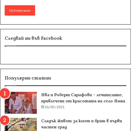
Следвай ни във Facebook
Популярни статии
Ива и Роберт Сарафови – лечителите,
привлечени от красотата на село Ямна
26/09/2023
Сладък живот за кмет и брат в първи
частен град