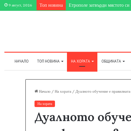
Топ новина
Етрополе затвърди мястото си 
9 август, 2026
НАЧАЛО
ТОП НОВИНА
НА ХОРАТА
ОБЩИНАТА
Начало
/
На хората
/
Дуалното обучение е правилната 
На хората
Дуалното обуче