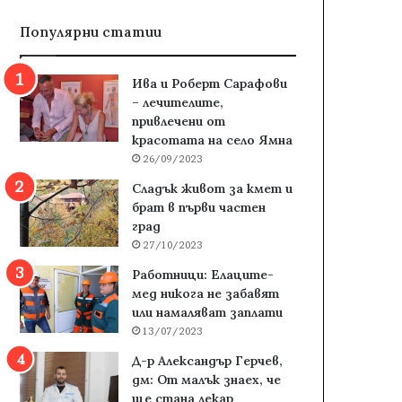
Популярни статии
Ива и Роберт Сарафови
– лечителите,
привлечени от
красотата на село Ямна
26/09/2023
Сладък живот за кмет и
брат в първи частен
град
27/10/2023
Работници: Елаците-
мед никога не забавят
или намаляват заплати
13/07/2023
Д-р Александър Герчев,
дм: От малък знаех, че
ще стана лекар