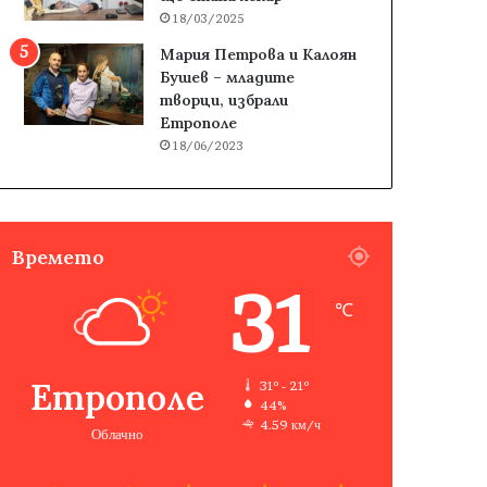
18/03/2025
Мария Петрова и Калоян
Бушев – младите
творци, избрали
Етрополе
18/06/2023
Времето
31
℃
Етрополе
31º - 21º
44%
4.59 км/ч
Облачно