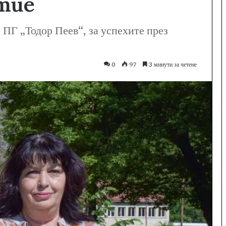
итие
 ПГ „Тодор Пеев“, за успехите през
0
97
3 минути за четене