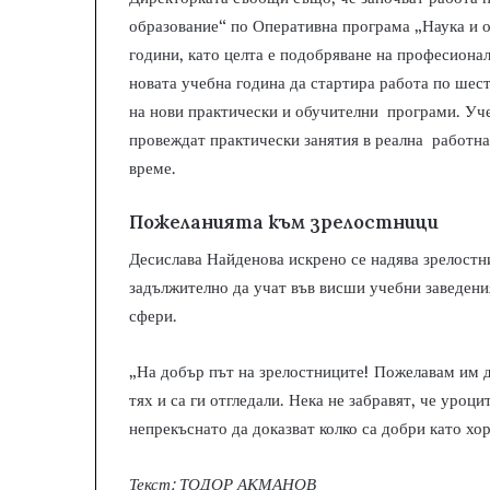
образование“ по Оперативна програма „Наука и о
години, като целта е подобряване на професиона
новата учебна година да стартира работа по шест
на нови практически и обучителни програми. Уч
провеждат практически занятия в реална работна 
време.
Пожеланията към зрелостници
Десислава Найденова искрено се надява зрелостни
задължително да учат във висши учебни заведен
сфери.
„На добър път на зрелостниците! Пожелавам им да
тях и са ги отгледали. Нека не забравят, че уроци
непрекъснато да доказват колко са добри като хо
Текст: ТОДОР АКМАНОВ