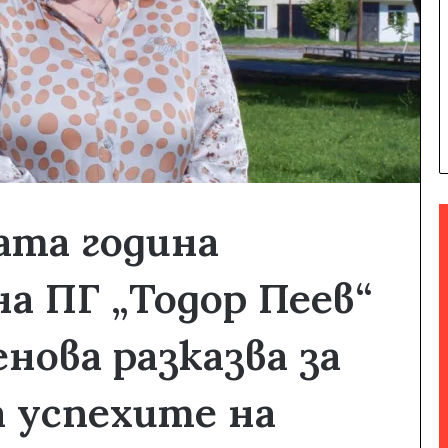
ата година
а ПГ „Тодор Пеев“
нова разказва за
а успехите на