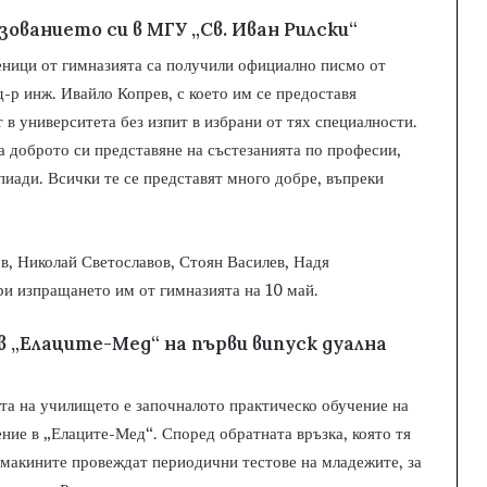
ованието си в МГУ „Св. Иван Рилски“
ченици от гимназията са получили официално писмо от
-р инж. Ивайло Копрев, с което им се предоставя
в университета без изпит в избрани от тях специалности.
а доброто си представяне на състезанията по професии,
пиади. Всички те се представят много добре, въпреки
в, Николай Светославов, Стоян Василев, Надя
 изпращането им от гимназията на 10 май.
 „Елаците-Мед“ на първи випуск дуална
та на училището е започналото практическо обучение на
ние в „Елаците-Мед“. Според обратната връзка, която тя
Домакините провеждат периодични тестове на младежите, за