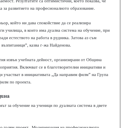
аемост. Резултатите са оптимистични, което показва, че
ка за развитието на професионалното образование.
ьор, който ни дава спокойствие да се реализира
уги училища, в които има дуална система на обучение, при
ади естеството на работа в рудника. Затова аз съм
 възпитаници“, казва г-жа Найденова.
тия извън учебната дейност, организирани от Община
оприятия. Включват се в благотворителни инициативи и
ци участват в инициативата „Да направим филм“ на Група
илм по проекта.
дина
ът за обучение на ученици по дуалната система в двете
по голям проект „Модернизация на професионалното