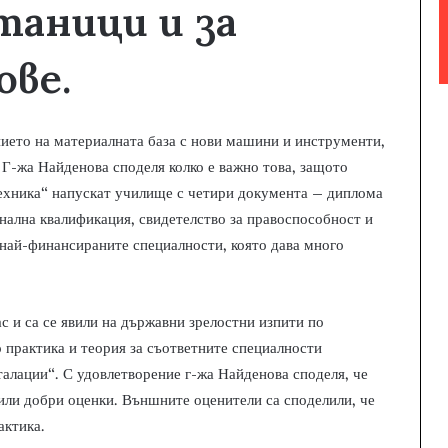
таници и за
ове.
ието на материалната база с нови машини и инструменти,
 Г-жа Найденова споделя колко е важно това, защото
ехника“ напускат училище с четири документа – диплома
онална квалификация, свидетелство за правоспособност и
 най-финансираните специалности, която дава много
с и са се явили на държавни зрелостни изпити по
о практика и теория за съответните специалности
алации“. С удовлетворение г-жа Найденова споделя, че
чили добри оценки. Външните оценители са споделили, че
актика.