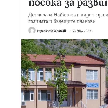
посока за разв
Десислава Найденова, директор на
годината и бъдещите планове
Етрополе за хората
S
27/06/2024
e
n
d
a
n
e
m
a
i
l