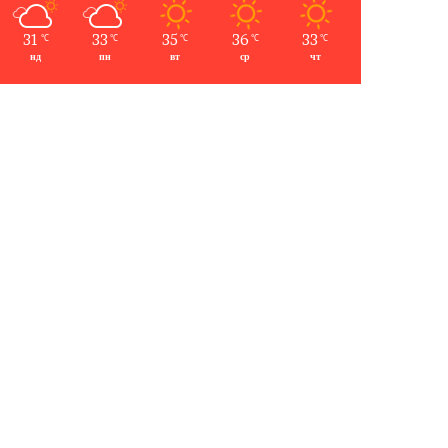
31
33
35
36
33
℃
℃
℃
℃
℃
нд
пн
вт
ср
чт