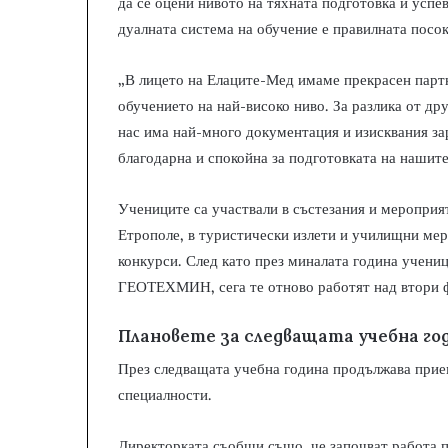
да се оцени нивото на тяхната подготовка и успев
дуалната система на обучение е правилната посо
„В лицето на Елаците-Мед имаме прекрасен партн
обучението на най-високо ниво. За разлика от др
нас има най-много документация и изисквания зар
благодарна и спокойна за подготовката на нашите
Учениците са участвали в състезания и мероприя
Етрополе, в туристически излети и училищни мер
конкурси. След като през миналата година учени
ГЕОТЕХМИН, сега те отново работят над втори ф
Плановете за следващата учебна го
През следващата учебна година продължава прием
специалности.
Директорката съобщи също, че започват работа 