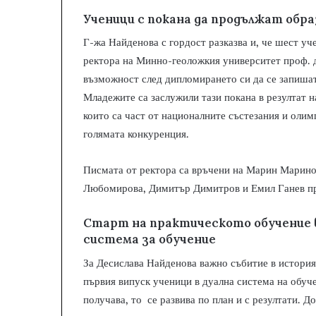
Ученици с покана да продължат образ
Г-жа Найденова с гордост разказва и, че шест у
ректора на Минно-геоложкия университет проф. д
възможност след дипломирането си да се запишат 
Младежите са заслужили тази покана в резултат н
които са част от националните състезания и олим
голямата конкуренция.
Писмата от ректора са връчени на Марин Марино
Любомирова, Димитър Димитров и Емил Ганев при
Старт на практическото обучение в
система за обучение
За Десислава Найденова важно събитие в история
първия випуск ученици в дуална система на обуче
получава, то се развива по план и с резултати. 