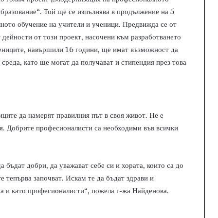
бразование“. Той ще се изпълнява в продължение на 5
лното обучение на учители и ученици. Предвижда се от
 дейности от този проект, насочени към разработването
ениците, навършили 16 години, ще имат възможност да
среда, като ще могат да получават и стипендия през това
ците да намерят правилния път в своя живот. Не е
ия. Добрите професионалисти са необходими във всички
 бъдат добри, да уважават себе си и хората, които са до
те тепърва започват. Искам те да бъдат здрави и
ра и като професионалисти“, пожела г-жа Найденова.