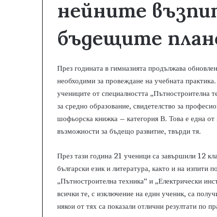
нейните възпи
бъдещите план
През годината в гимназията продължава обновлен
необходими за провеждане на учебната практика.
учениците от специалността „Пътностроителна т
за средно образование, свидетелство за професи
шофьорска книжка – категория В. Това е една от
възможности за бъдещо развитие, твърди тя.
През тази година 21 ученици са завършили 12 кла
български език и литература, както и на изпити п
„Пътностроителна техника“ и „Електрически инст
всички те, с изключение на един ученик, са полу
някои от тях са показали отлични резултати по пр