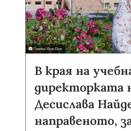
Снимка: Иван Пеев
В края на учебн
директорката н
Десислава Найде
направеното, з