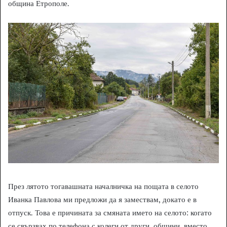
община Етрополе.
През лятото тогавашната началничка на пощата в селото
Иванка Павлова ми предложи да я замествам, докато е в
отпуск. Това е причината за смяната името на селото: когато
се свързвах по телефона с колеги от други общини, вместо