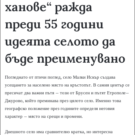
ханове“ ражда
преди 55 години
идеята селото да
бъде преименувано
Погледнато от птичи поглед, село Малки Искър създава
усещането за населено място на кръстопът. В самия център се
пресичат два важни пътя – този от Брусен и пътят Етрополе–
Джурово, който преминава през цялото село. Именно това
географско положение през годините определя неговия
характер – място на срещи и промени.
Днешното село има сравнително кратка, но интересна