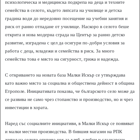
психологическа и медицинска подкрепа на деца и техните
семейства в селото, където липсата на училище и детска
градина води до нередовно посещение на учебни занятия и
риск от ранно отпадане от училище. Наскоро в селото беше
открита и нова модерна сграда на Център за ранно детско
развитие, изградена с цел да осигури по-добри условия за
работа с деца, младежи и семейства в риск. За много
семейства това е място на сигурност, грижа и надежда.
С откриването на новата база Малки Искър се утвърждава
като важно място за социална и обществена дейност в община
Етрополе. Инициативата показва, че българското село може да
се развива не само чрез стопанство и производство, но и чрез
инвестиции в хората.
Наред със социалните инициативи, в Малки Искър се появяват
и малки местни производства. В бившия магазин на РПК
жител на селото открива цех за хляб, хлебни и сладкарски