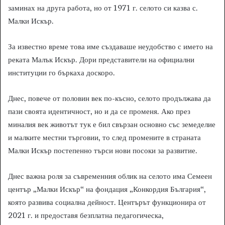
заминах на друга работа, но от 1971 г. селото си казва с.
Малки Искър.
За известно време това име създаваше неудобство с името на
реката Малък Искър. Дори представители на официални
институции го бъркаха доскоро.
Днес, повече от половин век по-късно, селото продължава да
пази своята идентичност, но и да се променя. Ако през
миналия век животът тук е бил свързан основно със земеделие
и малките местни търговии, то след промените в страната
Малки Искър постепенно търси нови посоки за развитие.
Днес важна роля за съвременния облик на селото има Семеен
център „Малки Искър“ на фондация „Конкордия България“,
която развива социална дейност. Центърът функционира от
2021 г. и предоставя безплатна педагогическа,