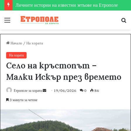
Етрополе затвърди мястото си на футболната карта
Меню
Т
за
Начало
/
На хората
На хората
Село на кръстопът –
Малки Искър през времето
Етрополе за хората
S
19/06/2026
0
86
e
3 минути за четене
n
d
a
n