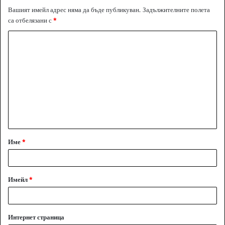
Вашият имейл адрес няма да бъде публикуван.
Задължителните полета
са отбелязани с
*
К
о
м
е
н
т
а
Име
*
р
:
*
Имейл
*
Интернет страница