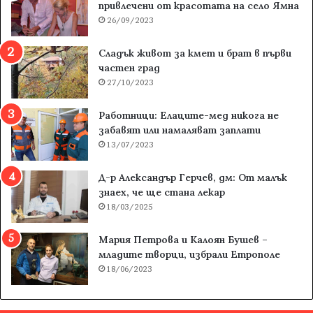
привлечени от красотата на село Ямна
26/09/2023
Сладък живот за кмет и брат в първи
частен град
27/10/2023
Работници: Елаците-мед никога не
забавят или намаляват заплати
13/07/2023
Д-р Александър Герчев, дм: От малък
знаех, че ще стана лекар
18/03/2025
Мария Петрова и Калоян Бушев –
младите творци, избрали Етрополе
18/06/2023