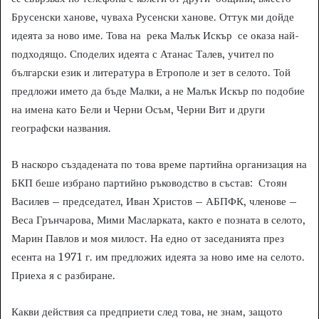
Брусенски ханове, чуваха Русенски ханове. Оттук ми дойде
идеята за ново име. Това на река Малък Искър се оказа най-
подходящо. Споделих идеята с Атанас Талев, учител по
български език и литература в Етрополе и зет в селото. Той
предложи името да бъде Малки, а не Малък Искър по подобие
на имена като Бели и Черни Осъм, Черни Вит и други
географски названия.
В наскоро създадената по това време партийна организация на
БКП беше избрано партийно ръководство в състав: Стоян
Василев – председател, Иван Христов – АБПФК, членове –
Веса Грънчарова, Мими Масларката, както е позната в селото,
Марин Павлов и моя милост. На едно от заседанията през
есента на 1971 г. им предложих идеята за ново име на селото.
Приеха я с разбиране.
Какви действия са предприети след това, не знам, защото