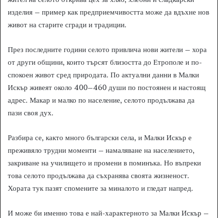
изделия – пример как предприемчивостта може да вдъхне нов
живот на старите сгради и традиции.
През последните години селото привлича нови жители – хора
от други общини, които търсят близостта до Етрополе и по-
спокоен живот сред природата. По актуални данни в Малки
Искър живеят около 400–460 души по постоянен и настоящ
адрес. Макар и малко по население, селото продължава да
пази своя дух.
Разбира се, както много български села, и Малки Искър е
преживяло трудни моменти – намаляване на населението,
закриване на училището и промени в поминъка. Но въпреки
това селото продължава да съхранява своята жизненост.
Хората тук пазят спомените за миналото и гледат напред.
И може би именно това е най-характерното за Малки Искър –