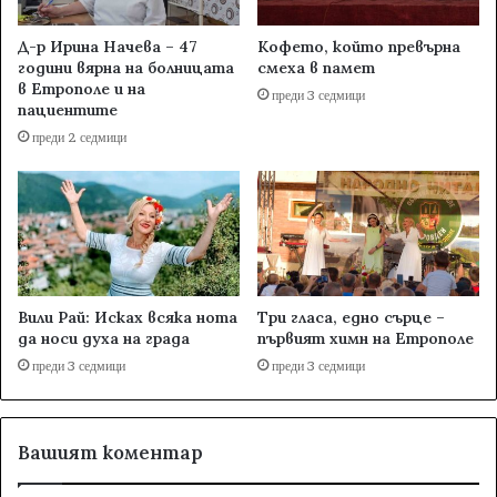
Д-р Ирина Начева – 47
Кофето, който превърна
години вярна на болницата
смеха в памет
в Етрополе и на
преди 3 седмици
пациентите
преди 2 седмици
Вили Рай: Исках всяка нота
Три гласа, едно сърце –
да носи духа на града
първият химн на Етрополе
преди 3 седмици
преди 3 седмици
Вашият коментар