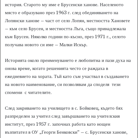
история. Старото му име е Брусенски ханове. Населеното
място е образувано през 1963 г. след обединяването на
Лопянски ханове – част от село Лопян, местността Хановете
– към село Брусен, и местността Лъга, също принадлежала
към Брусен. Няколко години по-късно, през 1971 г., селото
получава новото си име – Малки Искър.
Историята около преименуването е любопитна и пази духа на
онова време, когато решенията често се раждаха в
ежедневието на хората. Тъй като съм участвал в създаването
на новото наименование, си позволявам да споделя тези
спомени с читателите.
След закриването на училището в с. Бойковец, където бях
разпределен за учител след завършването на учителския
институт, през 1957 г. започнах работа като нощен
възпитател в ОУ „Георги Бенковски” – с. Брусенски ханове,