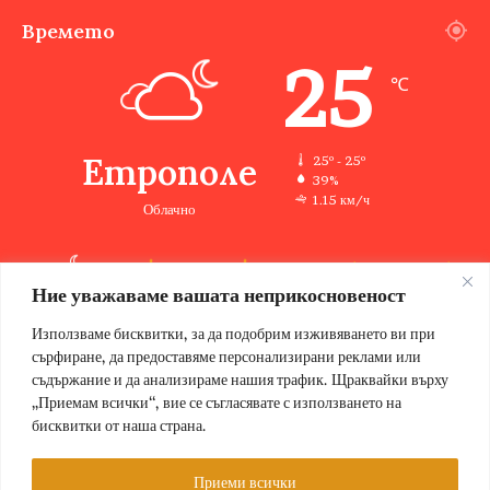
Времето
25
℃
Етрополе
25º - 25º
39%
1.15 км/ч
Облачно
Ние уважаваме вашата неприкосновеност
25
33
34
32
32
℃
℃
℃
℃
℃
чт
пт
сб
нд
пн
Използваме бисквитки, за да подобрим изживяването ви при
сърфиране, да предоставяме персонализирани реклами или
съдържание и да анализираме нашия трафик. Щраквайки върху
„Приемам всички“, вие се съгласявате с използването на
бисквитки от наша страна.
© Copyright 2026, Всички права запазени Етрополе за хората |
Designed by ZWEBSolutions
Приеми всички