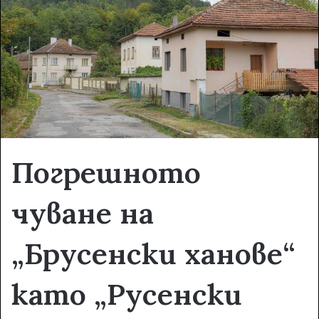
e
m
a
i
l
Погрешното
чуване на
„Брусенски ханове“
като „Русенски