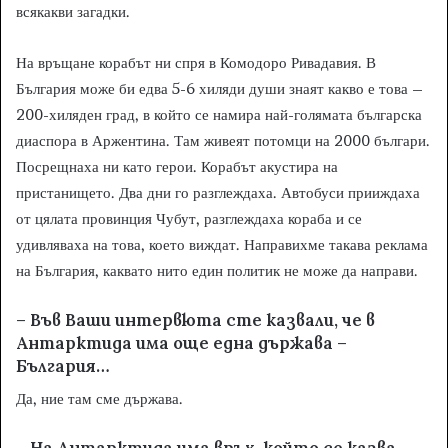
всякакви загадки.
На връщане корабът ни спря в Комодоро Ривадавия. В
България може би едва 5-6 хиляди души знаят какво е това –
200-хиляден град, в който се намира най-голямата българска
диаспора в Аржентина. Там живеят потомци на 2000 българи.
Посрещнаха ни като герои. Корабът акустира на
пристанището. Два дни го разглеждаха. Автобуси прииждаха
от цялата провинция Чубут, разглеждаха кораба и се
удивляваха на това, което виждат. Направихме такава реклама
на България, каквато нито един политик не може да направи.
– Във Ваши интервюта сте казвали, че в
Антарктида има още една държава –
България…
Да, ние там сме държава.