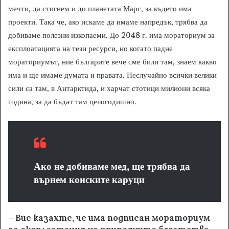
мечти, да стигнем и до планетата Марс, за където има
проекти. Така че, ако искаме да имаме напредък, трябва да
добиваме полезни изкопаеми. До 2048 г. има мораториум за
експлоатацията на тези ресурси, но когато падне
мораториумът, ние българите вече сме били там, знаем какво
има и ще имаме думата и правата. Неслучайно всички велики
сили са там, в Антарктида, и харчат стотици милиони всяка
година, за да бъдат там целогодишно.
Ако не добиваме мед, ще трябва да
върнем конските каруци
– Вие казахте, че има подписан мораториум