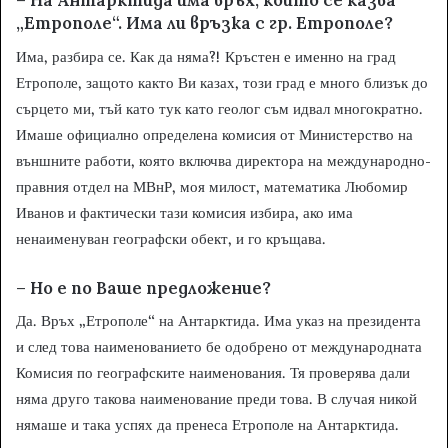
– На Антарктида има връх, който се казва
„Етрополе“. Има ли връзка с гр. Етрополе?
Има, разбира се. Как да няма?! Кръстен е именно на град
Етрополе, защото както Ви казах, този град е много близък до
сърцето ми, тъй като тук като геолог съм идвал многократно.
Имаше официално определена комисия от Министерство на
външните работи, която включва директора на международно-
правния отдел на МВнР, моя милост, математика Любомир
Иванов и фактически тази комисия избира, ако има
ненаименуван географски обект, и го кръщава.
– Но е по Ваше предложение?
Да. Връх „Етрополе“ на Антарктида. Има указ на президента
и след това наименованието бе одобрено от международната
Комисия по географските наименования. Тя проверява дали
няма друго такова наименование преди това. В случая никой
нямаше и така успях да пренеса Етрополе на Антарктида.