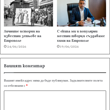
Личните истории на
С екипа ми и популярни
известни зетьове на
местни творци създаваме
Етрополе
химн на Етрополе
24/06/2026
19/06/2026
Вашият коментар
Вашият имейл адрес няма да бъде публикуван.
Задължителните полета
са отбелязани с
*
К
о
м