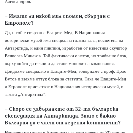
Александров.
– Имате ли някой мил спомен, свързан с
Етрополе?
Да, и той е свързан с Елаците-Мед. В Националния
исторически музей има специална голяма зала, посветена на
Антарктида, и един пингвин, изработен от известния скулптор
Велислав Минеков. Той фактически е негов, но трябваше блок,
върху който да стъпи и да стане монолитна композиция.
Дойдохме специално в Елаците-Мед, говорихме с проф. Цоло
Вутов и взехме оттук блока за статуята. Така че Елаците-Мед
и Етрополе присъстват в Националния исторически музей, в
залата „Антарктида“.
– Скоро се завърнахте от 32-та българска
експедиция на Антарктида. Защо е важно
България да е част от ледения континент?
Направихме много в Антарктида за тези повече от 30 години.