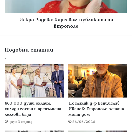
Искра Радева: Харесвам публиката на
Етрополе
Подобни статии
660 000 души онлайн,
Посланик д-р Венцислав
хиляди гости и препълнена
Иванов: Етрополе остана
леглова база
моят дом
преди 3 седмици
26/06/2026