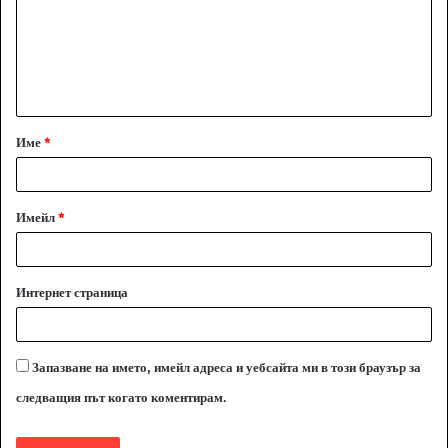
е
н
т
а
Име
*
р
:
*
Имейл
*
Интернет страница
Запазване на името, имейл адреса и уебсайта ми в този браузър за
следващия път когато коментирам.