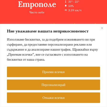
Етрополе
31º - 21º
50%
3.39 км/ч
Чисто небе
Ние уважаваме вашата неприкосновеност
31
33
35
36
33
℃
℃
℃
℃
℃
нд
пн
вт
ср
чт
Използваме бисквитки, за да подобрим изживяването ви при
сърфиране, да предоставяме персонализирани реклами или
съдържание и да анализираме нашия трафик. Щраквайки върху
„Приемам всички“, вие се съгласявате с използването на
бисквитки от наша страна.
© Copyright 2026, Всички права запазени Етрополе за хората |
Designed by ZWEBSolutions
Приеми всички
Условия за ползване
За нас
Персонализирай
Facebook
Откажи всички