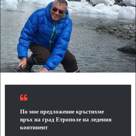
a
n
e
m
a
i
l
По мое предложение кръстихме
връх на град Етрополе на ледения
континент