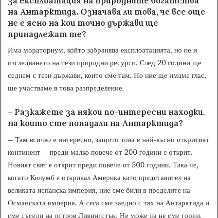
за експлоатация на
природните богатства
на Антарктида. Означава ли това, че все още
не е ясно на кои точно държави ще
принадлежат те?
Има мораториум, който забранява експлоатацията, но не и
изследването на тези природни ресурси. След 20 години ще
седнем с тези държави, които сме там. Но ние ще имаме глас,
ще участваме в това разпределение.
– Разкажете за някои
по-интересни находки,
на които сте попадали на Антарктида?
– Там всичко е интересно, защото това е най-късно откритият
континент – преди малко повече от 200 години е открит.
Новият свят е открит преди повече от 500 години. Така че,
когато Колумб е откривал Америка като представител на
великата испанска империя, ние сме били в пределите на
Османската империя. А сега сме заедно с тях на Антарктида и
сме съседи на остров Ливингстън. Не може да не сме горди.