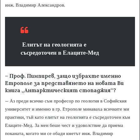
инж. Владимир Александров.
Елитът на геологията е
съсредоточен в Елаците-Мед
– Проф. Пимпирев, защо избрахте именно
Етрополе за представянето на новата Ви
книга „Антарктическият стопаджия“?
– Аз преди всичко съм професор по геология в Софийския
университет и именно в гр. Етрополе минаваха всичките ми
практики, тъй като елитът на геологията е съсредоточен към
Елаците-Мед. За мен беше чест и удоволствие да приема
поканата, когато ми се обади кметът инж. Владимир