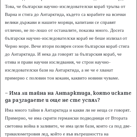
Това, че български научно-изследователски кораб тръгва от
Варна и стига до Антарктида, където са корабите на всички
велики държави и нашите моряци, капитани се справят
отлично, не по-лошо от останалите, показва много. Досега
български научно-изследователски кораб не беше излизал от
Черно море. Вече втори полярен сезон български кораб стига
до Антарктида. И нека да говорят за българския кораб, че
отива и прави научни изследвания, че строи научно-
изследователски бази на Антарктида, а не че е хванат
примерно с половин тон кокаин, каквито новини чуваме.
– И
ма ли тайна на Антарктида, която искате
да разгадаете и още не сте успял?
Има много тайни в Антарктида и какви ли не неща се говорят.
Примерно, че има скрити германски подводници от Втората
световна война в заливите, че има цели бази, които са под две-
трикилометровия лед, който е във вътрешността на