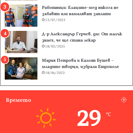
Работници: Елаците-мед никога не
забавят или намаляват заплати
13/07/2023
Д-р Александър Герчев, дм: От малък
знаех, че ще стана лекар
18/03/2025
Мария Петрова и Калоян Бушев –
младите творци, избрали Етрополе
18/06/2023
Времето
29
℃