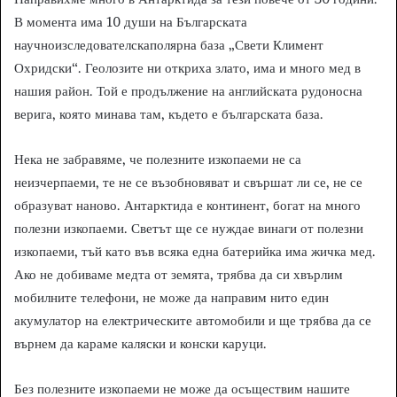
В момента има 10 души на Българската
научноизследователскаполярна база „Свети Климент
Охридски“. Геолозите ни откриха злато, има и много мед в
нашия район. Той е продължение на английската рудоносна
верига, която минава там, където е българската база.
Нека не забравяме, че полезните изкопаеми не са
неизчерпаеми, те не се възобновяват и свършат ли се, не се
образуват наново. Антарктида е континент, богат на много
полезни изкопаеми. Светът ще се нуждае винаги от полезни
изкопаеми, тъй като във всяка една батерийка има жичка мед.
Ако не добиваме медта от земята, трябва да си хвърлим
мобилните телефони, не може да направим нито един
акумулатор на електрическите автомобили и ще трябва да се
върнем да караме каляски и конски каруци.
Без полезните изкопаеми не може да осъществим нашите