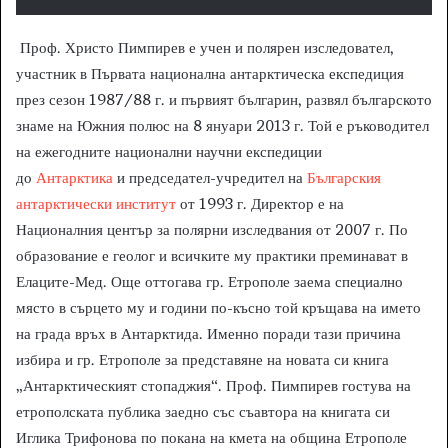
Проф. Христо Пимпирев е учен и полярен изследовател,
участник в Първата национална антарктическа експедиция
през сезон 1987/88 г. и първият българин, развял българското
знаме на Южния полюс на 8 януари 2013 г. Той е ръководител
на ежегодните национални научни експедиции
до
Антарктика
и председател-учредител на
Българския
антарктически институт
от 1993 г. Директор е на
Националния център за полярни изследвания от 2007 г. По
образование е геолог и всичките му практики преминават в
Елаците-Мед. Още оттогава гр. Етрополе заема специално
място в сърцето му и години по-късно той кръщава на името
на града връх в Антарктида. Именно поради тази причина
избира и гр. Етрополе за представяне на новата си книга
„Антарктическият стопаджия“. Проф. Пимпирев гостува на
етрополската публика заедно със съавтора на книгата си
Иглика Трифонова по покана на кмета на община Етрополе