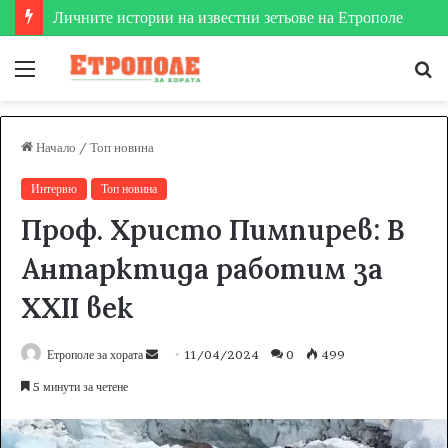
Етрополе затвърди мястото си на футболната карта
Меню
Т
за
Начало
/
Топ новина
Интервю
Топ новина
Проф. Христо Пимпирев: В
Антарктида работим за
ХХІІ век
Етрополе за хората
S
11/04/2024
0
499
e
5 минути за четене
n
d