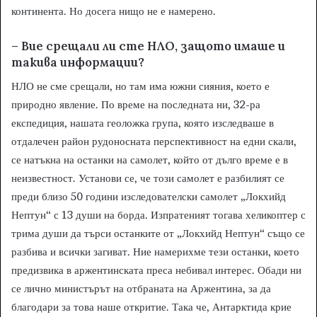
континента. Но досега нищо не е намерено.
– Вие срещали ли сте НЛО, защото имаше и
такива информации?
НЛО не сме срещали, но там има южни сияния, което е
природно явление. По време на последната ни, 32-ра
експедиция, нашата геоложка група, която изследваше в
отдалечен район рудоносната перспективност на едни скали,
се натъкна на останки на самолет, който от дълго време е в
неизвестност. Установи се, че този самолет е разбилият се
преди близо 50 години изследователски самолет „Локхийд
Нептун“ с 13 души на борда. Изпратеният тогава хеликоптер с
трима души да търси останките от „Локхийд Нептун“ също се
разбива и всички загиват. Ние намерихме тези останки, което
предизвика в аржентинската преса небивал интерес. Обади ни
се лично министърът на отбраната на Аржентина, за да
благодари за това наше откритие. Така че, Антарктида крие