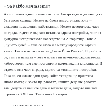
– За
какво мечтаете?
Аз постигнах една от мечтите си за Антарктида – да има цяло
българско селище. Имаме на брега индустриална зона –
складови помещения, работилници. Имаме историческа част
на града, където е първата останала здрава постройка, част от
културно-историческото наследство на Антарктида. Това е
„Куцото куче“ – така се казва и в международните карти и
книги. Там е и параклисът ни „Свети Йоан Рилски“. И разбира
се, там е и науката –това е новата ни научно-изследователска
лаборатория, там сме поставили и паметника на кирилицата. И
отделно има част в града, където са жилищните постройки.
Така че, си имаме един град, който тепърва ще приютява
много българи, които ще работят, нашите деца ще работят
там, децата на нашите деца и техните деца, защото ние там
строим за ХХІІ век. Там е нова България.