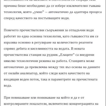
причина беше необходимо да се избере изключително гъвкава
технология, която „умно“ – автоматично да адаптира процеса
според качеството на постъпващите води.
Повечето пречиствателни съоръжения за отпадъчни води
работят по една основна технология, като гъвкавостта им се
изразява основно в регулиране на количеството реагенти
спрямо дебита и киселинността на водата. В новата
пречиствателна станция на рудник „Елаците“ са внедрени
няколко технологични режима на работа. Станцията може
автоматично да превключва между тях въз основа на данните
от онлайн анализатор, който следи както качеството на
входящия воден поток, така и параметрите на пречистената
вода.
При повишаване или понижаване на който и да е от
контролираните показатели, включително концентрацията на