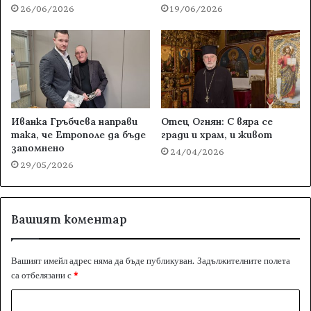
26/06/2026
19/06/2026
Иванка Гръбчева направи
Отец Огнян: С вяра се
така, че Етрополе да бъде
гради и храм, и живот
запомнено
24/04/2026
29/05/2026
Вашият коментар
Вашият имейл адрес няма да бъде публикуван.
Задължителните полета
са отбелязани с
*
К