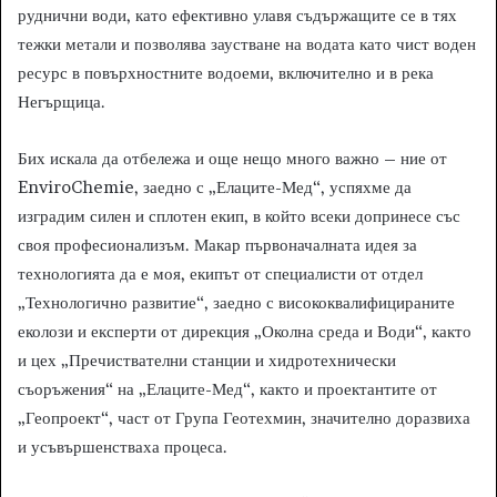
руднични води, като ефективно улавя съдържащите се в тях
тежки метали и позволява заустване на водата като чист воден
ресурс в повърхностните водоеми, включително и в река
Негърщица.
Бих искала да отбележа и още нещо много важно – ние от
EnviroChemie, заедно с „Елаците-Мед“, успяхме да
изградим силен и сплотен екип, в който всеки допринесе със
своя професионализъм. Макар първоначалната идея за
технологията да е моя, екипът от специалисти от отдел
„Технологично развитие“, заедно с висококвалифицираните
еколози и експерти от дирекция „Околна среда и Води“, както
и цех „Пречиствателни станции и хидротехнически
съоръжения“ на „Елаците-Мед“, както и проектантите от
„Геопроект“, част от Група Геотехмин, значително доразвиха
и усъвършенстваха процеса.