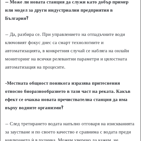
– Може ли новата станция да служи като добър пример
или модел за други индустриални предприятия в
България?
– Да, разбира се. При управлението на отпадъчните води
ключовият фокус днес са смарт технологиите и
автоматизацията, в конкретния случай се набляга на онлайн
мониторинг на всички релевантни параметри и цялостната
автоматизация на процесите.
-Местната общност понякога изразява притеснения
относно биоразнообразието в тази част на реката. Какъв
ефект се очаква новата пречиствателна станция да има
върху водните организми?
– След третирането водата напълно отговаря на изискванията
за заустване и по своето качество е сравнима с водата преди
навлизането ѝ в рудника. Можем уверено да кажем, че