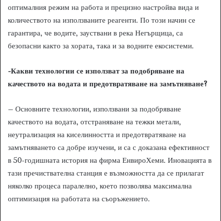
оптималния режим на работа и прецизно настройва вида и
количеството на използваните реагенти. По този начин се
гарантира, че водите, зауствани в река Негърщица, са
безопасни както за хората, така и за водните екосистеми.
-Какви технологии се използват за подобряване на
качеството на водата и предотвратяване на замътняване?
– Основните технологии, използвани за подобряване
качеството на водата, отстраняване на тежки метали,
неутрализация на киселинността и предотвратяване на
замътняването са добре изучени, и са с доказана ефективност
в 50-годишната история на фирма ЕнвироХеми. Иновацията в
тази пречиствателна станция е възможността да се прилагат
няколко процеса паралелно, което позволява максимална
оптимизация на работата на съоръжението.