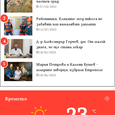
частен град
27/10/2023
Работници: Елаците-мед никога не
забавят или намаляват заплати
13/07/2023
Д-р Александър Герчев, дм: От малък
знаех, че ще стана лекар
18/03/2025
Мария Петрова и Калоян Бушев –
младите творци, избрали Етрополе
18/06/2023
Времето
23
℃