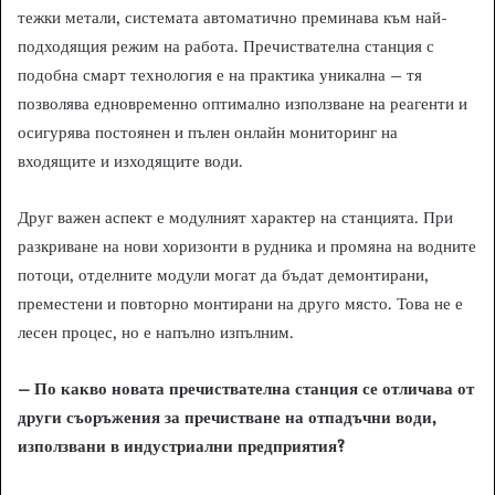
тежки метали, системата автоматично преминава към най-
подходящия режим на работа. Пречиствателна станция с
подобна смарт технология е на практика уникална – тя
позволява едновременно оптимално използване на реагенти и
осигурява постоянен и пълен онлайн мониторинг на
входящите и изходящите води.
Друг важен аспект е модулният характер на станцията. При
разкриване на нови хоризонти в рудника и промяна на водните
потоци, отделните модули могат да бъдат демонтирани,
преместени и повторно монтирани на друго място. Това не е
лесен процес, но е напълно изпълним.
– По какво новата пречиствателна станция се отличава от
други съоръжения за пречистване на отпадъчни води,
използвани в индустриални предприятия?