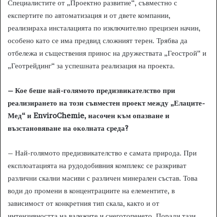
Специалистите от „Проектно развитие“, съвместно с
експертите по автоматизация и от двете компании,
реализираха инсталацията по изключително прецизен начин,
особено като се има предвид сложният терен. Трябва да
отбележа и съществения принос на дружествата „Геострой“ и
„Геотрейдинг“ за успешната реализация на проекта.
– Кое беше най-голямото предизвикателство при
реализирането на този съвместен проект между „Елаците-
Мед“ и EnviroChemie, насочен към опазване и
възстановяване на околната среда?
– Най-голямото предизвикателство е самата природа. При
експлоатацията на рудодобивния комплекс се разкриват
различни скални масиви с различен минерален състав. Това
води до промени в концентрациите на елементите, в
зависимост от конкретния тип скала, както и от
интензивността на валежите и снеготопенето. Поради тази