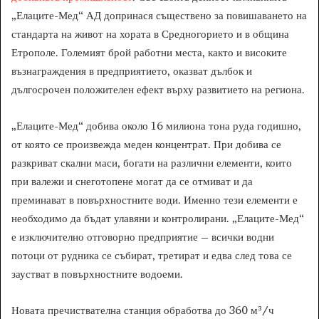
„Елаците-Мед“ АД допринася съществено за повишаването на
стандарта на живот на хората в Средногорието и в община
Етрополе. Големият брой работни места, както и високите
възнаграждения в предприятието, оказват дълбок и
дългосрочен положителен ефект върху развитието на региона.
„Елаците-Мед“ добива около 16 милиона тона руда годишно,
от която се произвежда меден концентрат. При добива се
разкриват скални маси, богати на различни елементи, които
при валежи и снеготопене могат да се отмиват и да
преминават в повърхностните води. Именно тези елементи е
необходимо да бъдат улавяни и контролирани. „Елаците-Мед“
е изключително отговорно предприятие – всички водни
потоци от рудника се събират, третират и едва след това се
заустват в повърхностните водоеми.
Новата пречиствателна станция обработва до 360 м³/ч