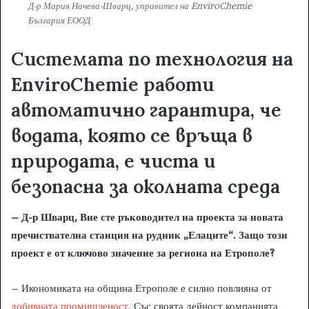
Д-р Мария Начева-Шварц, управител на EnviroChemie
България ЕООД
Системата по технология на
EnviroChemie
работи
автоматично гарантира, че
водата, която се връща в
природата, е чиста и
безопасна за околната среда
– Д-р Шварц, Вие сте ръководител на проекта за новата
пречиствателна станция на рудник „Елаците“. Защо този
проект е от ключово значение за региона на Етрополе?
– Икономиката на община Етрополе е силно повлияна от
добивната промишленост
. Със своята дейност компанията