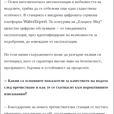
– Освен интелигентната автоматизация и мобилността на
модулите, трябва да се отбележи още една съществена
особеност. В станцията е внедрена цифровата сервизна
платформа WaterExpert. Тя осигурява на „Елаците-Мед“
цялостно цифрово обслужване – от ежедневната
експлоатация, през идентифициране на възможности за
подобрения, до извеждане от експлоатация.
По този начин съоръжението може да разгърне пълния си
потенциал, като се гарантира високо ниво на безопасност,
прозрачност, бързина и устойчивост на процесите.
– Какви са основните показатели за качеството на водата
след пречистване и как те се съотнасят към нормативните
изисквания?
– Благодарение на новата пречиствателна станция се постига
ефективно регулиране на рН, отстраняване на неразтворени