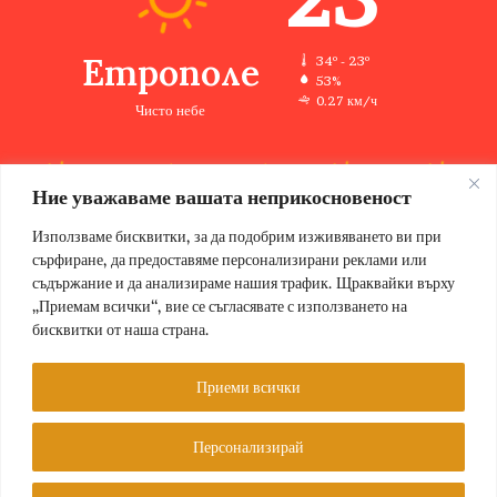
Етрополе
34º - 23º
53%
0.27 км/ч
Чисто небе
Ние уважаваме вашата неприкосновеност
34
32
33
35
36
℃
℃
℃
℃
℃
сб
нд
пн
вт
ср
Използваме бисквитки, за да подобрим изживяването ви при
сърфиране, да предоставяме персонализирани реклами или
съдържание и да анализираме нашия трафик. Щраквайки върху
„Приемам всички“, вие се съгласявате с използването на
бисквитки от наша страна.
© Copyright 2026, Всички права запазени Етрополе за хората |
Designed by ZWEBSolutions
Приеми всички
Условия за ползване
За нас
Персонализирай
Facebook