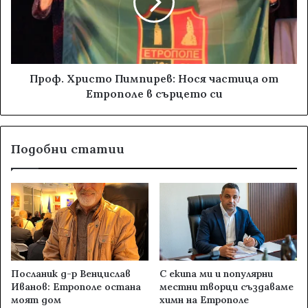
Проф. Христо Пимпирев: Нося частица от
Етрополе в сърцето си
Подобни статии
Посланик д-р Венцислав
С екипа ми и популярни
Иванов: Етрополе остана
местни творци създаваме
моят дом
химн на Етрополе