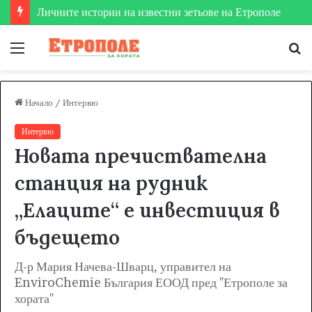
Етрополе затвърди мястото си на футболната карта
Меню
Т
за
Начало
/
Интервю
Интервю
Новата пречиствателна
станция на рудник
„Елаците“ е инвестиция в
бъдещето
Д-р Мария Начева-Шварц, управител на
EnviroChemie България ЕООД пред "Етрополе за
хората"