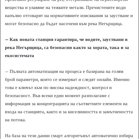
вещества и улавяне на тежките метали. Пречистените води
напълно отговарят на нормативните изисквания за заустване и
могат безопасно да бъдат насочени към река Негърщица.
– Как новата станция гарантира, че водите, зауствани в
река Негърщица, са безопасни както за хората, така и за
екосистемата
– Пълната автоматизация на процеса е базирана на голям
брой параметри, които се измерват и следят онлайн. Именно
това е ключът към по-висока надеждност, контрол и
безопасност. Във всеки един момент разполагаме с
информация за концентрацията на съответните елементи на
входа на станцията, както и за киселинността и замътнеността
на потока.
На база на тези данни смарт алгоритъмът автоматично избира