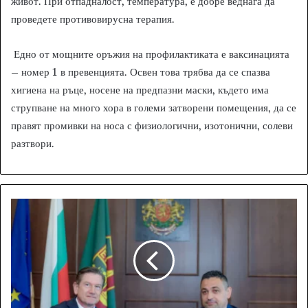
живот. При отпадналост, температура, е добре веднага да
проведете противовирусна терапия.
Едно от мощните оръжия на профилактиката е ваксинацията
– номер 1 в превенцията. Освен това трябва да се спазва
хигиена на ръце, носене на предпазни маски, където има
струпване на много хора в големи затворени помещения, да се
правят промивки на носа с физиологични, изотонични, солеви
разтвори.