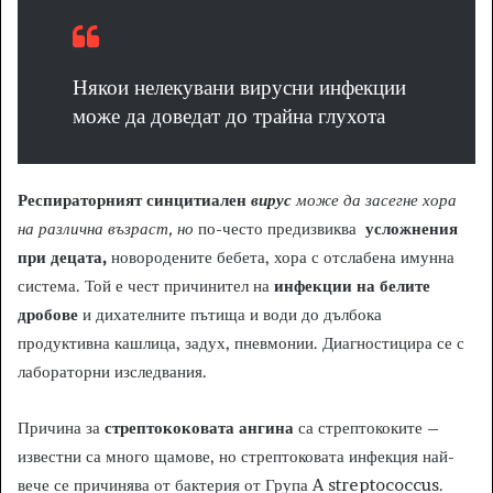
Някои нелекувани вирусни инфекции
може да доведат до трайна глухота
Респираторният синцитиален
вирус
може да засегне хора
на различна възраст, но
по-често предизвиква
усложнения
при децата,
новородените бебета, хора с отслабена имунна
система. Той е чест причинител на
инфекции на белите
дробове
и дихателните пътища и води до дълбока
продуктивна кашлица, задух, пневмонии. Диагностицира се с
лабораторни изследвания.
Причина за
стрептококовата ангина
са стрептококите –
известни са много щамове, но стрептоковата инфекция най-
вече се причинява от бактерия от Група A streptococcus.