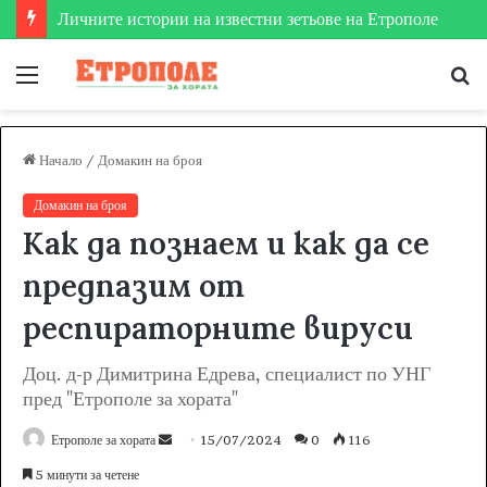
Етрополе затвърди мястото си на футболната карта
Меню
Т
за
Начало
/
Домакин на броя
Домакин на броя
Как да познаем и как да се
предпазим от
респираторните вируси
Доц. д-р Димитрина Едрева, специалист по УНГ
пред "Етрополе за хората"
Етрополе за хората
S
15/07/2024
0
116
e
5 минути за четене