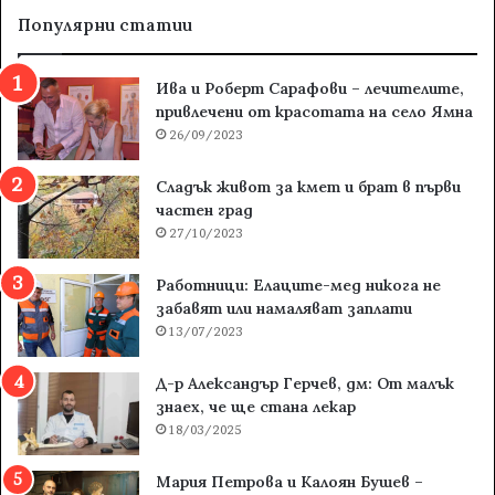
Популярни статии
Ива и Роберт Сарафови – лечителите,
привлечени от красотата на село Ямна
26/09/2023
Сладък живот за кмет и брат в първи
частен град
27/10/2023
Работници: Елаците-мед никога не
забавят или намаляват заплати
13/07/2023
Д-р Александър Герчев, дм: От малък
знаех, че ще стана лекар
18/03/2025
Мария Петрова и Калоян Бушев –