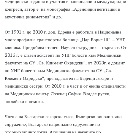
медицински издания и участия в национални и международни
конгреси, автор е на монография ,,Аденоидни вегитации и
акустична ринометрия” и др.
От 1991 г. до 2010 г. доц. Едрева е работила в Национална
многопрофилна транспортна болница „Цар Борис III“ – УНГ
клиника. Придобива степен Научен сътрудник – първа ст. От
2016 г. е главен асистент по УНГ болести към Медицински
факултет на СУ „Св. Климент Охридски“, от 2023г. е доцент
по УНГ болести към Медицински факултет на СУ „Св.
Климент Охридски“, преподавател на бъдещи лекари и
медицински сестри. От 2010 г. е част и от екипа специалисти
на Медицински център Лозенец София. Владее руски,
английски и немски.
Член е на Български лекарски съюз, Българско ринологично
сдружение, Българско национално сдружение по
оториноларингология, Асоциация на лекарите по