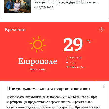
младите творци, избрали Етрополе
18/06/2023
Времето
29
℃
Етрополе
32º - 24º
48%
0.48 км/ч
Чисто небе
Ние уважаваме вашата неприкосновеност
32
34
35
32
28
℃
℃
℃
℃
℃
пн
вт
ср
чт
пт
Използваме бисквитки, за да подобрим изживяването ви при
сърфиране, да предоставяме персонализирани реклами или
съдържание и да анализираме нашия трафик. Щраквайки върху