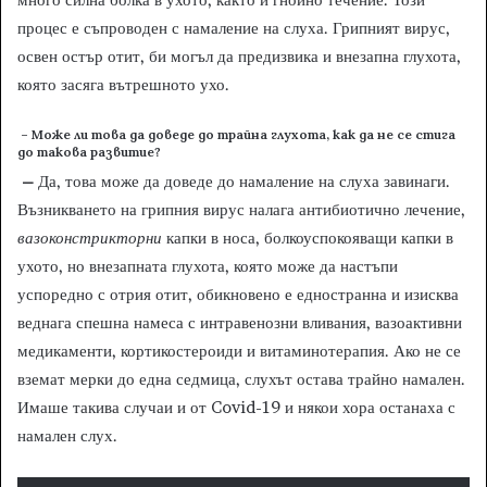
процес е съпроводен с намаление на слуха. Грипният вирус,
освен остър отит, би могъл да предизвика и внезапна глухота,
която засяга вътрешното ухо.
– Може ли това да доведе до трайна глухота, как да не се стига
до такова развитие?
–
Да, това може да доведе до намаление на слуха завинаги.
Възникването на грипния вирус налага антибиотично лечение,
вазоконстрикторни
капки в носа, болкоуспокояващи капки в
ухото, но внезапната глухота, която може да настъпи
успоредно с отрия отит, обикновено е едностранна и изисква
веднага спешна намеса с интравенозни вливания, вазоактивни
медикаменти, кортикостероиди и витаминотерапия. Ако не се
вземат мерки до една седмица, слухът остава трайно намален.
Имаше такива случаи и от Covid-19 и някои хора останаха с
намален слух.