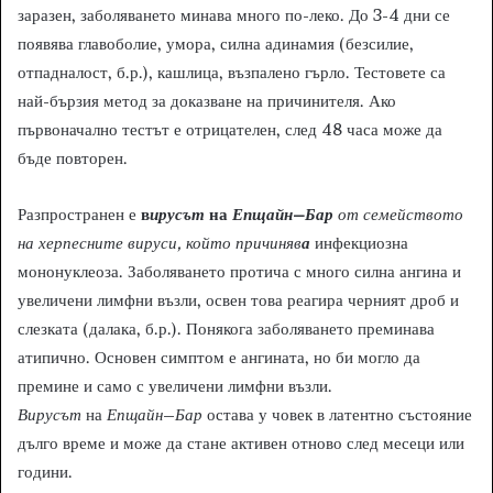
заразен, заболяването минава много по-леко. До 3-4 дни се
появява главоболие, умора, силна адинамия (безсилие,
отпадналост, б.р.), кашлица, възпалено гърло. Тестовете са
най-бързия метод за доказване на причинителя. Ако
първоначално тестът е отрицателен, след 48 часа може да
бъде повторен.
Разпространен е
в
ирусът
на
Епщайн
–
Бар
от семейството
на херпесните вируси, който причиняв
а
инфекциозна
мононуклеоза. Заболяването протича с много силна ангина и
увеличени лимфни възли, освен това реагира черният дроб и
слезката (далака, б.р.). Понякога заболяването преминава
атипично. Основен симптом е ангината, но би могло да
премине и само с увеличени лимфни възли.
Вирусът
на
Епщайн
–
Бар
остава у човек в латентно състояние
дълго време и може да стане активен отново след месеци или
години.