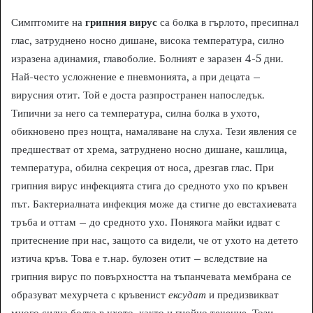
Симптомите на
грипния вирус
са болка в гърлото, пресипнал
глас, затруднено носно дишане, висока температура, силно
изразена адинамия, главоболие. Болният е заразен 4-5 дни.
Най-често усложнение е пневмонията, а при децата –
вирусния отит. Той е доста разпространен напоследък.
Типични за него са температура, силна болка в ухото,
обикновено през нощта, намаляване на слуха. Тези явления се
предшестват от хрема, затруднено носно дишане, кашлица,
температура, обилна секреция от носа, дрезгав глас. При
грипния вирус инфекцията стига до средното ухо по кръвен
път. Бактериалната инфекция може да стигне до евстахиевата
тръба и оттам – до средното ухо. Понякога майки идват с
притеснение при нас, защото са видели, че от ухото на детето
изтича кръв. Това е т.нар. булозен отит – вследствие на
грипния вирус по повърхността на тъпанчевата мембрана се
образуват мехурчета с кръвенист
ексудат
и предизвикват
много силна болка в ухото, както и гнойно течение. Този