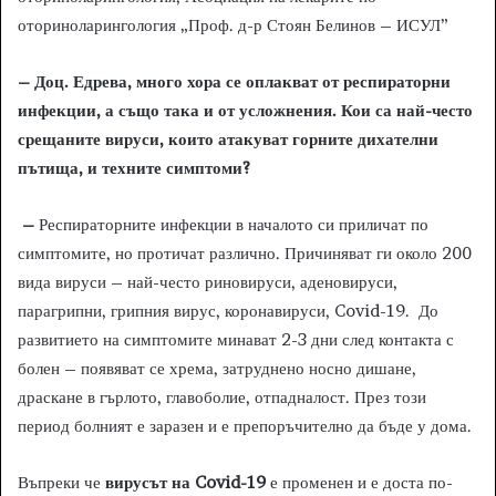
оториноларингология „Проф. д-р Стоян Белинов – ИСУЛ”
– Доц. Едрева, много хора се оплакват от респираторни
инфекции, а също така и от усложнения. Кои са най-често
срещаните вируси, които атакуват горните дихателни
пътища, и техните симптоми?
–
Респираторните инфекции в началото си приличат по
симптомите, но протичат различно. Причиняват ги около 200
вида вируси – най-често риновируси, аденовируси,
парагрипни, грипния вирус, коронавируси, Covid-19. До
развитието на симптомите минават 2-3 дни след контакта с
болен – появяват се хрема, затруднено носно дишане,
драскане в гърлото, главоболие, отпадналост. През този
период болният е заразен и е препоръчително да бъде у дома.
Въпреки че
вирусът на
Covid
-19
е променен и е доста по-