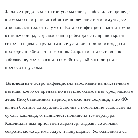
За да се предотвратят тези усложнения, трябва да се проведе
възможно най-рано антибиотично лечение и минимум десет
дни локален тоалет на ухото. Когато инфекцията засяга групи
от повече деца, задължително трябва да се направи гърлен
секрет на цялата група и ако се установи причинител, да са
проведе антибиотична терапия. Скарлатината е сериозно
заболяване, което засяга и семейства, тъй като децата я
пренесоха у дома.
Коклюшът
е остро инфекциозно заболяване на дихателните
пътища, което се предава по възушно-капков път сред малките
деца. Инкубационният период е около две седмици, а до 40-
ия ден болните са заразни. Започва с постепенно засилване на
сухата кашлица, отпадналост, повишена температура.
Кашлицата има пристъпен характер, отделят се жилави
секрети, може да има задух и повръщане. Усложненията са