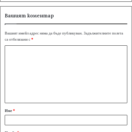
Вашият коментар
Вашият имейл адрес няма да бъде публикуван.
Задължителните полета
са отбелязани с
*
К
о
м
е
н
т
а
Име
*
р
:
*