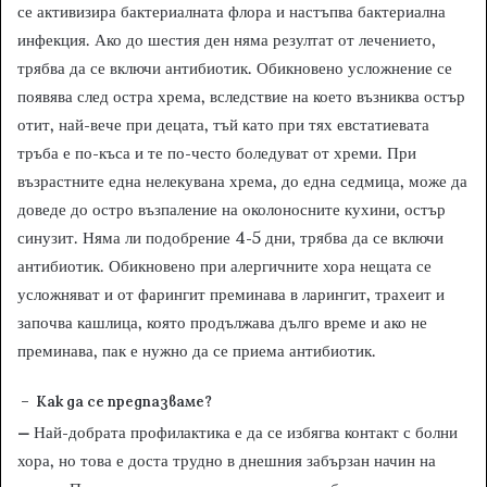
се активизира бактериалната флора и настъпва бактериална
инфекция. Ако до шестия ден няма резултат от лечението,
трябва да се включи антибиотик. Обикновено усложнение се
появява след остра хрема, вследствие на което възниква остър
отит, най-вече при децата, тъй като при тях евстатиевата
тръба е по-къса и те по-често боледуват от хреми. При
възрастните една нелекувана хрема, до една седмица, може да
доведе до остро възпаление на околоносните кухини, остър
синузит. Няма ли подобрение 4-5 дни, трябва да се включи
антибиотик. Обикновено при алергичните хора нещата се
усложняват и от фарингит преминава в ларингит, трахеит и
започва кашлица, която продължава дълго време и ако не
преминава, пак е нужно да се приема антибиотик.
– Как да се предпазваме?
–
Най-добрата профилактика е да се избягва контакт с болни
хора, но това е доста трудно в днешния забързан начин на