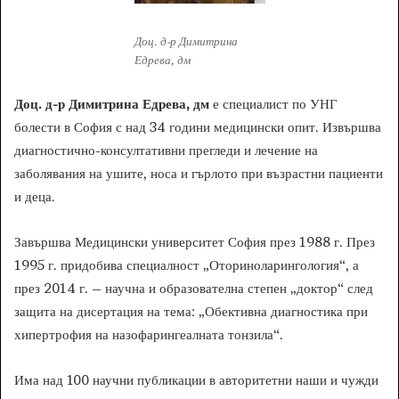
Доц. д-р Димитрина
Едрева, дм
Доц. д-р Димитрина Едрева, дм
е специалист по УНГ
болести в София с над 34 години медицински опит. Извършва
диагностично-консултативни прегледи и лечение на
заболявания на ушите, носа и гърлото при възрастни пациенти
и деца.
Завършва Медицински университет София през 1988 г. През
1995 г. придобива специалност „Оториноларингология“, а
през 2014 г. – научна и образователна степен „доктор“ след
защита на дисертация на тема: „Обективна диагностика при
хипертрофия на назофарингеалната тонзила“.
Има над 100 научни публикации в авторитетни наши и чужди