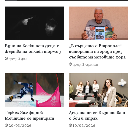
Едно на всеки пет деца е
„В сърцето с Етрополе“ –
жертва на онлайн тормоз
историята на града през
съдбите на неговите хора
преди 3 дни
преди 2 седмици
Тервел Замфиров:
Децата не се възпитават
Мечтите се тренират
с бой и страх
20/03/2026
10/02/2026