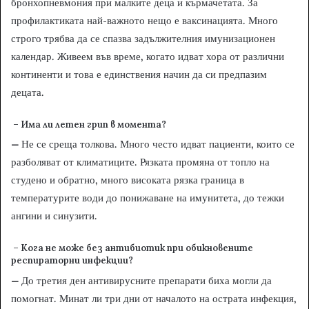
бронхопневмония при малките деца и кърмачетата. За
профилактиката най-важното нещо е ваксинацията. Много
строго трябва да се спазва задължителния имунизационен
календар. Живеем във време, когато идват хора от различни
континенти и това е единствения начин да си предпазим
децата.
– Има ли летен грип в момента?
–
Не се среща толкова. Много често идват пациенти, които се
разболяват от климатиците. Рязката промяна от топло на
студено и обратно, много високата рязка граница в
температурите води до понижаване на имунитета, до тежки
ангини и синузити.
– Кога не може без антибиотик при обикновените
респираторни инфекции?
–
До третия ден антивирусните препарати биха могли да
помогнат. Минат ли три дни от началото на острата инфекция,