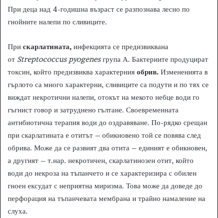
При деца над 4-годишна възраст се разпознава лесно по
гнойните налепи по сливиците.
При
скарлатината,
инфекцията се предизвиквана
от
Streptococcus
pyogenes
група А. Бактериите продуцират
токсин, който предизвиква характерния
обрив.
Измененията в
гърлото са много характерни, сливиците са подути и по тях се
виждат некротични налепи, отокът на мекото небце води го
гъгнист говор и затруднено гълтане. Своевременната
антибиотична терапия води до оздравяване. По-рядко срещан
при скарлатината е отитът – обикновено той се повява след
обрива. Може да се развият два отита – единият е обикновен,
а другият – т.нар. некротичен, скарлатинозен отит, който
води до некроза на тъпанчето и се характеризира с обилен
гноен ексудат с неприятна миризма. Това може да доведе до
перфорация на тъпанчевата мембрана и трайно намаление на
слуха.