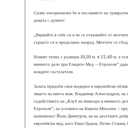
Силно емоционално бе и посланието на трикратн
децата с думите:
„Вярвайте в себе си и не се отказвайте от мечтите
сърцето си и продължих напред. Мечтите се сбъдва
Новият тепих с размери 10,50 м. x 12,40 м. е ос
минното дело при Елаците-Мед – Етрополе“ дари
младите състезатели.
Залата придоби своя модерен и европейски облик
лицето на кмета инж. Владимир Александров, на
съдействието на „Клуб на миньора и минното де
Етрополе“, на усилията на Кирилл Михалев – пре
шампионът Йоан Димитров, на на десетките добро
европейски вид, като Емил Цацов, Петко Станев,