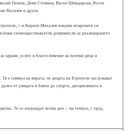
колай Пешев, Деян Стоянов, Васил Шиндарски, Росен
ин Василев и други.
трополе, г-н Кирилл Михалев изказва искрените си
всички спомоществователи допринесли за реализирането
а здраве, успех и благословение на всички деца и
 Тя е символ на вярата, че децата на Етрополе заслужават
 далеч от улицата и близо до спорта, дисциплината и
ума. Те се изграждат всеки ден – на тепиха, с труд,