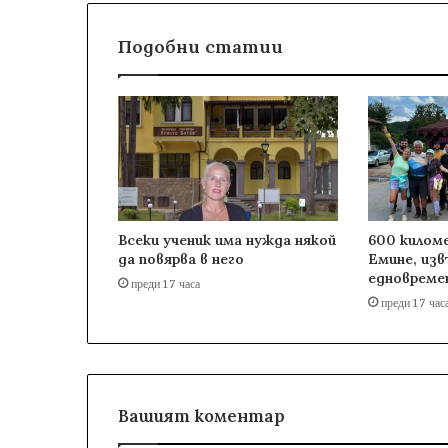
Подобни статии
Всеки ученик има нужда някой
600 килом
да повярва в него
Емине, изв
едновреме
преди 17 часа
преди 17 час
Вашият коментар