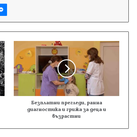
Messenger
Безплатни прегледи, ранна
диагностика и грижа за деца и
възрастни