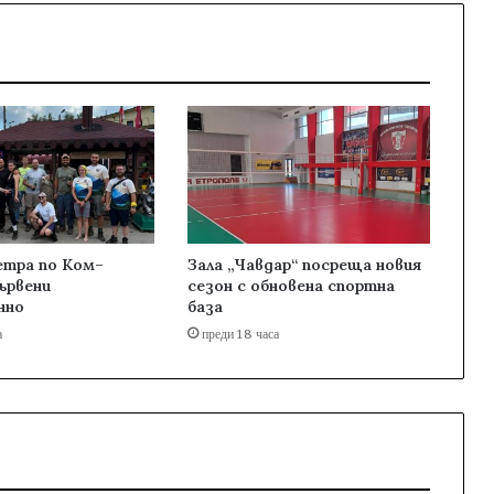
етра по Ком–
Зала „Чавдар“ посреща новия
ървени
сезон с обновена спортна
нно
база
а
преди 18 часа