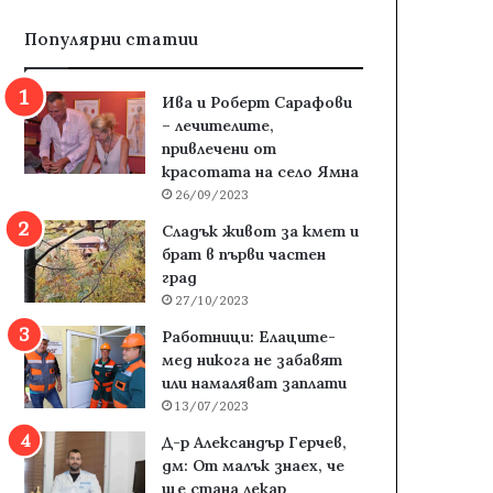
Популярни статии
Ива и Роберт Сарафови
– лечителите,
привлечени от
красотата на село Ямна
26/09/2023
Сладък живот за кмет и
брат в първи частен
град
27/10/2023
Работници: Елаците-
мед никога не забавят
или намаляват заплати
13/07/2023
Д-р Александър Герчев,
дм: От малък знаех, че
ще стана лекар