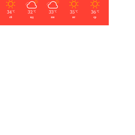
34
32
33
35
36
℃
℃
℃
℃
℃
сб
нд
пн
вт
ср