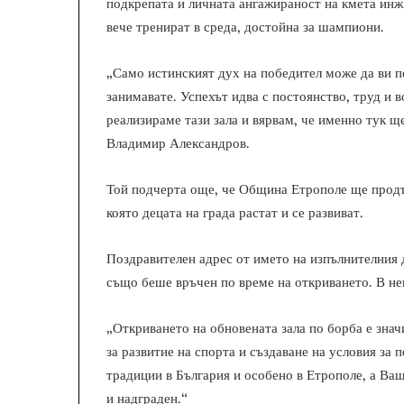
подкрепата и личната ангажираност на кмета инж
вече тренират в среда, достойна за шампиони.
„Само истинският дух на победител може да ви по
занимавате. Успехът идва с постоянство, труд и в
реализираме тази зала и вярвам, че именно тук 
Владимир Александров.
Той подчерта още, че Община Етрополе ще продъл
която децата на града растат и се развиват.
Поздравителен адрес от името на изпълнителния
също беше връчен по време на откриването. В нег
„Откриването на обновената зала по борба е знач
за развитие на спорта и създаване на условия за 
традиции в България и особено в Етрополе, а Ва
и надграден.“