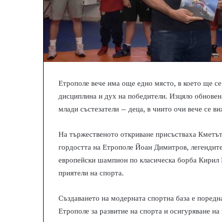
Етрополе вече има още едно място, в което ще се
дисциплина и дух на победители. Изцяло обновен
млади състезатели – деца, в чиито очи вече се в
На тържественото откриване присъстваха Кметъ
гордостта на Етрополе Йоан Димитров, легендите
европейски шампион по класическа борба Кирил 
приятели на спорта.
Създаването на модерната спортна база е поредн
Етрополе за развитие на спорта и осигуряване на