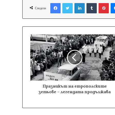
Facebook
Twitter
LinkedIn
Tumblr
Pinterest
Сподели
Празникът на етрополските
зетьове – легендата продължава