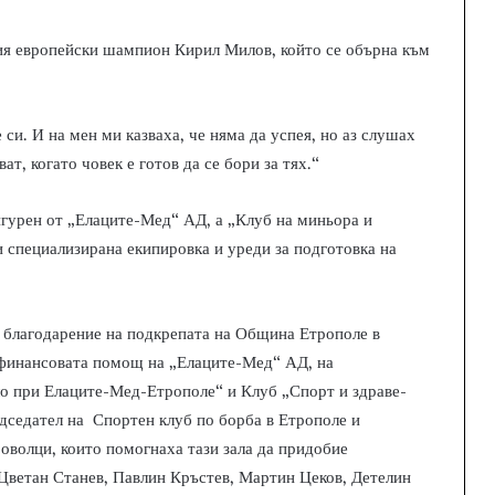
ия европейски шампион Кирил Милов, който се обърна към
 си. И на мен ми казваха, че няма да успея, но аз слушах
т, когато човек е готов да се бори за тях.“
игурен от „Елаците-Мед“ АД, а „Клуб на миньора и
 специализирана екипировка и уреди за подготовка на
 благодарение на подкрепата на Община Етрополе в
 финансовата помощ на „Елаците-Мед“ АД, на
ло при Елаците-Мед-Етрополе“ и Клуб „Спорт и здраве-
дседател на Спортен клуб по борба в Етрополе и
волци, които помогнаха тази зала да придобие
 Цветан Станев, Павлин Кръстев, Мартин Цеков, Детелин