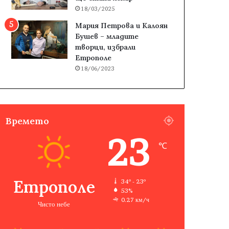
18/03/2025
Мария Петрова и Калоян
Бушев – младите
творци, избрали
Етрополе
18/06/2023
Времето
23
℃
Етрополе
34º - 23º
53%
0.27 км/ч
Чисто небе