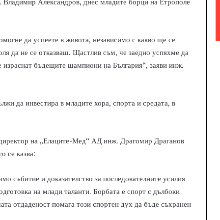
. Владимир Александров, днес младите борци на Етрополе
могне да успеете в живота, независимо с какво ще се
оля да не се отказваш. Щастлив съм, че заедно успяхме да
ще израснат бъдещите шампиони на България“, заяви инж.
жи да инвестира в младите хора, спорта и средата, в
 директор на „Елаците-Мед“ АД инж. Драгомир Драганов
о се казва:
имо събитие и доказателство за последователните усилия
подготовка на млади таланти. Борбата е спорт с дълбоки
шата отдаденост помага този спортен дух да бъде съхранен