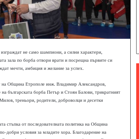
 изграждат не само шампиони, а силни характери,
ата зала по борба отвори врати и посрещна първите си
иждат мечти, амбиция и желание за успех.
т на Община Етрополе инж. Владимир Александров,
 на българската борба Петър и Стоян Балови, трикратният
Милов, треньори, родители, доброволци и десетки
ата стъпка от последователната политика на Община
 по-добри условия за младите хора. Благодарение на