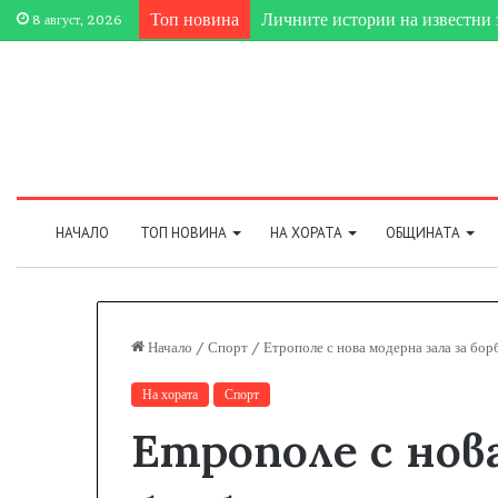
Личните истории на известни 
Топ новина
8 август, 2026
НАЧАЛО
ТОП НОВИНА
НА ХОРАТА
ОБЩИНАТА
Начало
/
Спорт
/
Етрополе с нова модерна зала за бор
На хората
Спорт
Етрополе с нова