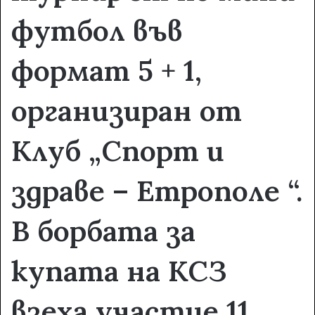
футбол във
формат 5 + 1,
организиран от
Клуб „Спорт и
здраве – Етрополе “.
В борбата за
купата на КСЗ
взеха участие 11