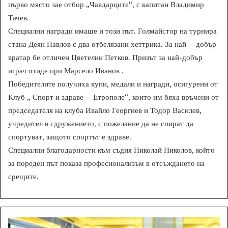
първо място зае отбор „Чавдарците“, с капитан Владимир
Тачев.
Специални награди имаше и този път. Голмайстор на турнира
стана Деян Павлов с два отбелязани хеттрика. За най – добър
вратар бе отличен Цветелин Петков. Призът за най-добър
играч отиде при Марсело Иванов .
Победителите получиха купи, медали и награди, осигурени от
Клуб „ Спорт и здраве – Етрополе“, които им бяха връчени от
председателя на клуба Ивайло Георгиев и Тодор Василев,
учредител в сдружението, с пожелание да не спират да
спортуват, защото спортът е здраве.
Специални благодарности към съдия Николай Николов, който
за пореден път показа професионализъм в отсъждането на
срещите.