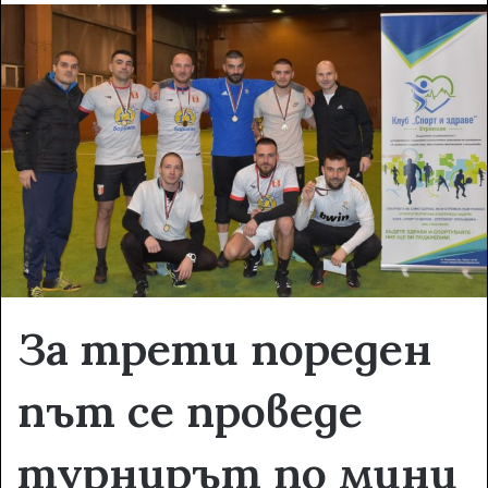
d
a
n
e
m
a
i
l
За трети пореден
път се проведе
турнирът по мини