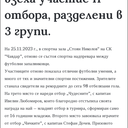
отбора, разделени в
3 групи.
На 25.11.2023 г., в спортна зала „Стоян Николов“ на СК
“Чавдар“, отново се състоя спортна надпревара между
футболни запалянковци.
Участниците отново показаха отлични футболни умения, а
много от тях и значителни спортни постижения. Зрителите
станаха свидетели на рекордните до сега 98 отбелязани гола.
На трето място се нареди отбор „Чудесните“, с капитан
Ивелин Любомиров, които благородно отстъпиха своята
награда на най – младият отбор в турнира, сформиран само
от 16 годишни младежи. Второто място завоюваха играчите
от отбор „Чичките“, с капитан Стефан Дочев. Призовото