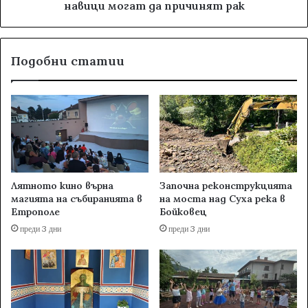
навици могат да причинят рак
Подобни статии
Лятното кино върна
Започна реконструкцията
магията на събиранията в
на моста над Суха река в
Етрополе
Бойковец
преди 3 дни
преди 3 дни