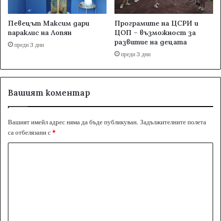
Певецът Максим дари
Програмите на ЦСРИ и
параклис на Лопян
ЦОП – възможност за
развитие на децата
преди 3 дни
преди 3 дни
Вашият коментар
Вашият имейл адрес няма да бъде публикуван.
Задължителните полета
са отбелязани с
*
К
о
м
е
н