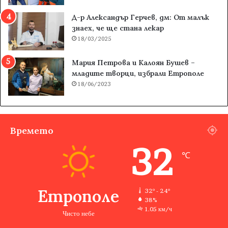
Д-р Александър Герчев, дм: От малък
знаех, че ще стана лекар
18/03/2025
Мария Петрова и Калоян Бушев –
младите творци, избрали Етрополе
18/06/2023
Времето
32
℃
Етрополе
32º - 24º
38%
1.05 км/ч
Чисто небе