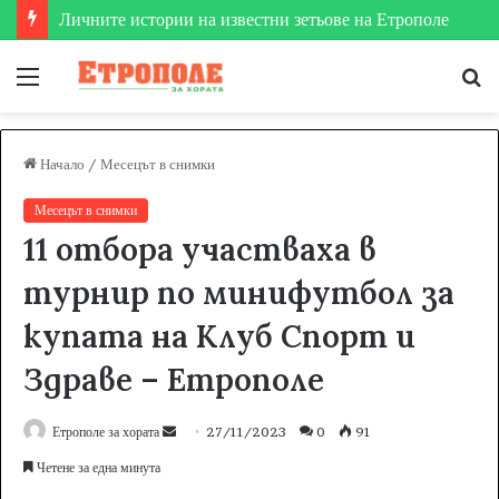
Личните истории на известни зетьове на Етрополе
Меню
Т
за
Начало
/
Месецът в снимки
Месецът в снимки
11 отбора участваха в
турнир по минифутбол за
купата на Клуб Спорт и
Здраве – Етрополе
Етрополе за хората
S
27/11/2023
0
91
e
Четене за една минута
n