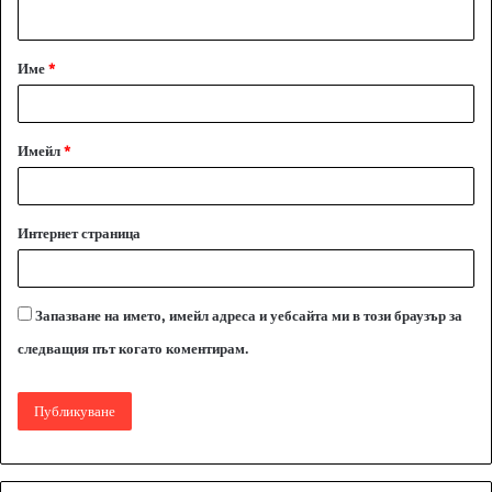
т
а
Име
*
р
:
*
Имейл
*
Интернет страница
Запазване на името, имейл адреса и уебсайта ми в този браузър за
следващия път когато коментирам.