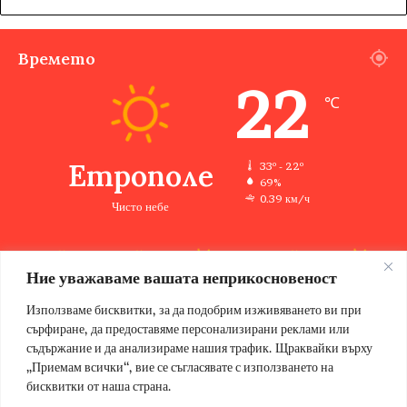
Времето
22
℃
Етрополе
33º - 22º
69%
0.39 км/ч
Чисто небе
Ние уважаваме вашата неприкосновеност
33
33
33
33
35
℃
℃
℃
℃
℃
пт
сб
нд
пн
вт
Използваме бисквитки, за да подобрим изживяването ви при
сърфиране, да предоставяме персонализирани реклами или
съдържание и да анализираме нашия трафик. Щраквайки върху
„Приемам всички“, вие се съгласявате с използването на
бисквитки от наша страна.
© Copyright 2026, Всички права запазени Етрополе за хората |