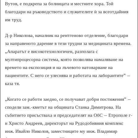
Вутов, е подкрепа за болницата и местните хора. Той
благодари на ръководството и служителите ѝ за всеотдайния
им труд.
Д-р Николова, началник на рентгеново отделение, благодари
за направеното дарение в тези трудни за медицината времена.
„Апаратът е високотехнологичен, разполага с
мултипроцесорна система, която позволява намаляване на
времето на експозиция и на лъчевото натоварване на
пациентите. С него се улеснява и работата на лаборантите“ –
каза тя.
„Когато се работи заедно, се получават добри постижения“ –
сподели зам.-кметът на общината Станка Димитрова. На
събитието присъстваха и председателят на ОбС – Етрополе г-
н Христо Андреев, директорът на Рудодобивния комплекс
инж. Ивайло Николов, заместниците му инж. Владимир