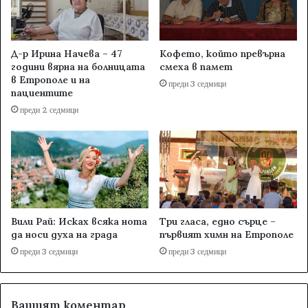
Д-р Ирина Начева – 47
Кофето, който превърна
години вярна на болницата
смеха в памет
в Етрополе и на
преди 3 седмици
пациентите
преди 2 седмици
Вили Рай: Исках всяка нота
Три гласа, едно сърце –
да носи духа на града
първият химн на Етрополе
преди 3 седмици
преди 3 седмици
Вашият коментар