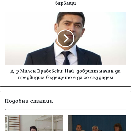
вярващи
Д-р Милен Врабевски: Най-добрият начин да
предвидим бъдещето е да го създадем
Подобни статии