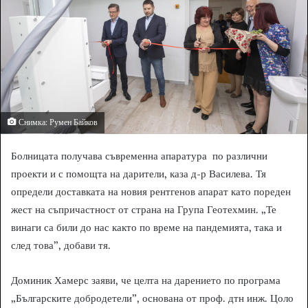
e
m
a
i
l
Снимка: Румен Байков
Болницата получава съвременна апаратура по различни
проекти и с помощта на дарители, каза д-р Василева. Тя
определи доставката на новия рентгенов апарат като пореден
жест на съпричастност от страна на Група Геотехмин. „Те
винаги са били до нас както по време на пандемията, така и
след това”, добави тя.
Доминик Хамерс заяви, че целта на дарението по програма
„Българските добродетели”, основана от проф. дтн инж. Цоло