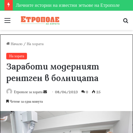
Личните истории на известни зетьове на Етрополе
Меню
Т
за
Начало
/
На хората
На хората
Заработи модерният
рентген в болницата
Етрополе за хората
S
08/06/2023
0
25
e
Четене за една минута
n
d
a
n