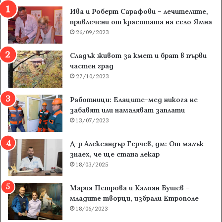
Ива и Роберт Сарафови – лечителите,
привлечени от красотата на село Ямна
26/09/2023
Сладък живот за кмет и брат в първи
частен град
27/10/2023
Работници: Елаците-мед никога не
забавят или намаляват заплати
13/07/2023
Д-р Александър Герчев, дм: От малък
знаех, че ще стана лекар
18/03/2025
Мария Петрова и Калоян Бушев –
младите творци, избрали Етрополе
18/06/2023