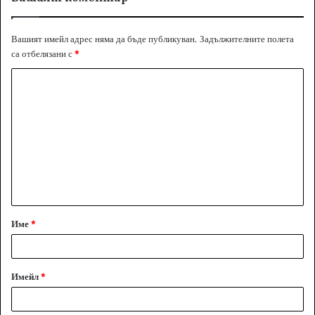
Вашият имейл адрес няма да бъде публикуван.
Задължителните полета
са отбелязани с
*
К
о
м
е
н
т
а
Име
*
р
:
*
Имейл
*