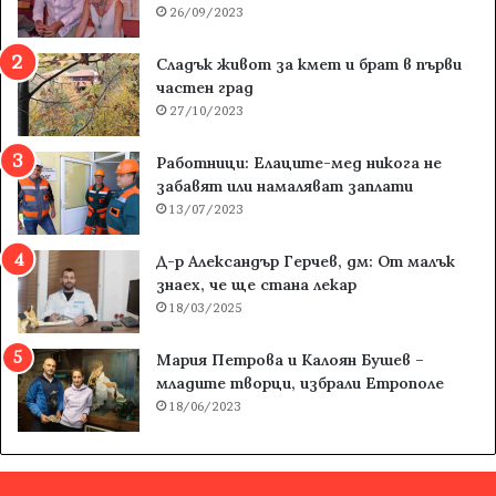
26/09/2023
Сладък живот за кмет и брат в първи
частен град
27/10/2023
Работници: Елаците-мед никога не
забавят или намаляват заплати
13/07/2023
Д-р Александър Герчев, дм: От малък
знаех, че ще стана лекар
18/03/2025
Мария Петрова и Калоян Бушев –
младите творци, избрали Етрополе
18/06/2023