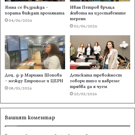
Ямна се възражда –
Иван Петров връща
хората виждат промяната
живота на изоставените
терени
04/06/2026
02/06/2026
Доц. д-р Мариана Шопова
Детската тревожност
– между Етрополе и ЦЕРН
говори тихо и навреме
трябва да я чуем
08/05/2026
20/03/2026
Вашият коментар