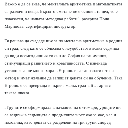
Важно е да се знае, че менталната аритметика и математиката
са различни неща. Бързото смятане не е основната цел, то е
показател, че нашата методика работи“, разкрива Поля
Маринова, сертифициран инструктор.
Тя решава да създаде школа по ментална аритметика в родния
си град, след като се сблъсква с неудобството всяка седмица
да води осемгодишния си син до София на занимания,
стимулиращи развитието и креативността. С изненада
установява, че много хора в Етрополе са запознати с този
метод и имат желание да запишат децата си на обучение. Така
Етрополе се превръща в първия малък град в България с
такава школа.
„Групите се сформираха в началото на октомври, уроците ще
са веднъж в седмицата с продължителност около час, час и
половина, като децата са разделени на три групи според