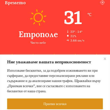
Времето
31
℃
Етрополе
33º - 24º
32%
3.88 км/ч
Чисто небе
Ние уважаваме вашата неприкосновеност
33
33
34
33
34
℃
℃
℃
℃
℃
чт
пт
сб
нд
пн
Използваме бисквитки, за да подобрим изживяването ви при
сърфиране, да предоставяме персонализирани реклами или
съдържание и да анализираме нашия трафик. Щраквайки върху
„Приемам всички“, вие се съгласявате с използването на
бисквитки от наша страна.
© Copyright 2026, Всички права запазени Етрополе за хората |
Designed by ZWEBSolutions
Приеми всички
Условия за ползване
За нас