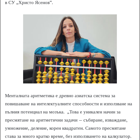
в СУ „Христо Ясенов“.
Менталната аритметика е древно азиатска система за
повишаване на интелектуалните способности и използване на
пълния потенциал на мозъка. „Това е уникален начин за
пресмятане на аритметични задачи – събиране, изваждане,
умножение, деление, корен квадратен. Самото пресмятане
става за много кратко време, без използването на калкулатор.