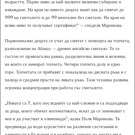
възрастта. Първо ниво за най-малките включва събиране и
изваждане. На края на нивото децата знаят как да смятат до
999 на сметалото и до 99 ментално без сметало. На края на
всяко ниво те получават сертификат“ – споделя Маринова.
Първоначално децата се учат да смятат с помощта на топчета,
разположени на Абакус – древно китайско сметало. То се
състои от правоъгълна рамка, разделителна линия и колонки,
на които се намират топчета. Четири топчета долу и едно
горе. Топчетата се прибавят с показалеца на дясната ръка и с
палеца и средния пръсти на лявата ръка. Тази техника развива
огромна концентрация при работа със сметалото.
„Нивата са 7, като последните са най-сложни и са подходящи
за деца, които обичат математиката, искат да се занимават с
нея и да участват в олимпиади“, казва Поля Маринова. Тя
предвижда да води курсистите на различни състезания и
олимпиади в България и в чужбина, защото на децата им е