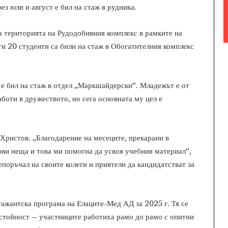
ез юли и август е бил на стаж в рудника.
а територията на Рудодобивния комплекс в рамките на
ги 20 студенти са били на стаж в Обогатителния комплекс
 е бил на стаж в отдел „Маркшайдерски“. Младежът е от
боти в дружеството, но сега основната му цел е
Христов. „Благодарение на месеците, прекарани в
ови неща и това ми помогна да усвоя учебния материал“,
епоръчал на своите колеги и приятели да кандидатстват за
ажантска програма на Елаците-Мед АД за 2025 г. Тя се
 стойност – участниците работиха рамо до рамо с опитни