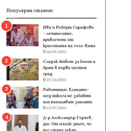
Популярни статии
Ива и Роберт Сарафови
– лечителите,
привлечени от
красотата на село Ямна
26/09/2023
Сладък живот за кмет и
брат в първи частен
град
27/10/2023
Работници: Елаците-
мед никога не забавят
или намаляват заплати
13/07/2023
Д-р Александър Герчев,
дм: От малък знаех, че
ще стана лекар