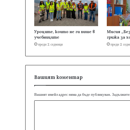
Уроците, които не ги пише в
Мисия „Без
учебниците
грижа за х
преди 2 седмици
преди 2 сед
Вашият коментар
Вашият имейл адрес няма да бъде публикуван.
Задължител
К
о
м