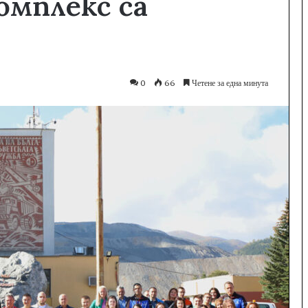
омплекс са
0
66
Четене за една минута