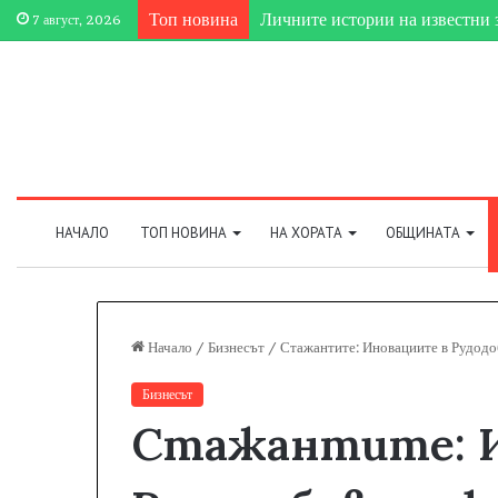
Топ новина
Личните истории на известни 
7 август, 2026
НАЧАЛО
ТОП НОВИНА
НА ХОРАТА
ОБЩИНАТА
Начало
/
Бизнесът
/
Стажантите: Иновациите в Рудодо
Бизнесът
Стажантите: И