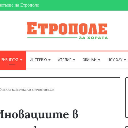
зетьове на Етрополе
БИЗНЕСЪТ
ИНТЕРВЮ
АТЕЛИЕ
ОБИЧАИ
НОУ-ХАУ
бивния комплекс са впечатляващи
новациите в