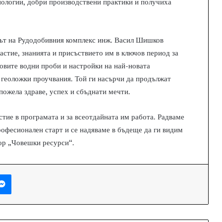
нологии, добри производствени практики и получиха
ът на Рудодобивния комплекс инж. Васил Шишков
астие, знанията и присъствието им в ключов период за
товите водни проби и настройки на най-новата
и геоложки проучвания. Той ги насърчи да продължат
пожела здраве, успех и сбъднати мечти.
тие в програмата и за всеотдайната им работа. Радваме
рофесионален старт и се надяваме в бъдеще да ги видим
ор „Човешки ресурси“.
Messenger