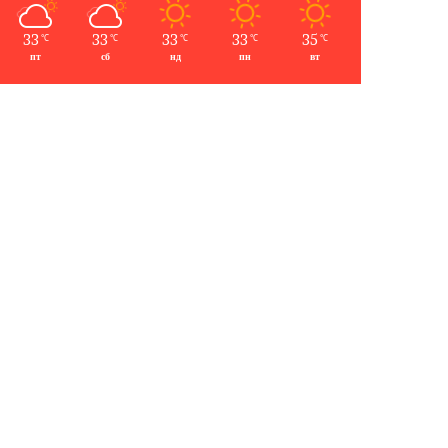
33
33
33
33
35
℃
℃
℃
℃
℃
пт
сб
нд
пн
вт