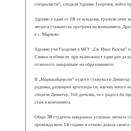
специалисти“, споделя Здравко Георгиев, който пр
Здравко е един от 18-те младежи, трупали опит н
лятната стажантска програма на компанията. Дру
в с. Мирково.
Здравко учи Геодезия в МГУ „Св. Иван Рилски“ и
Сливен и обмисля при възможност един ден да ра
отличното завършване на образованието.
В „Маркшайдерски“ отдел е стажувал и Димитър 
рудника, разширих кръгозора си, научих много н
споделя Димитър. Той допълва, че с радост би пр
стаж в компанията.
Общо 38 студенти завършиха успешно лятната ст
провежда вече 14 години и отново доказа своята