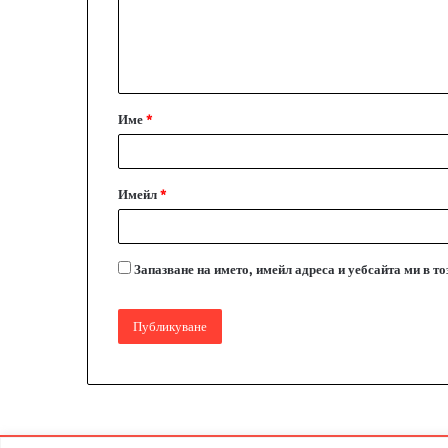
е
н
т
а
Име
*
р
:
*
Имейл
*
Запазване на името, имейл адреса и уебсайта ми в т