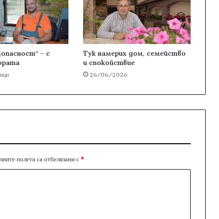
опасност“ – с
Тук намерих дом, семейство
ората
и спокойствие
мици
26/06/2026
ните полета са отбелязани с
*