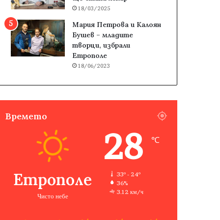
18/03/2025
Мария Петрова и Калоян
Бушев – младите
творци, избрали
Етрополе
18/06/2023
Времето
28
℃
Етрополе
33º - 24º
36%
3.12 км/ч
Чисто небе