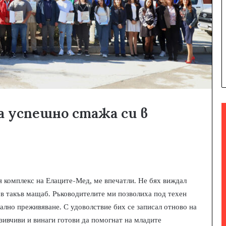
 успешно стажа си в
я комплекс на Елаците-Мед, ме впечатли. Не бях виждал
в такъв мащаб. Ръководителите ми позволиха под техен
кално преживяване. С удоволствие бих се записал отново на
зивчиви и винаги готови да помогнат на младите