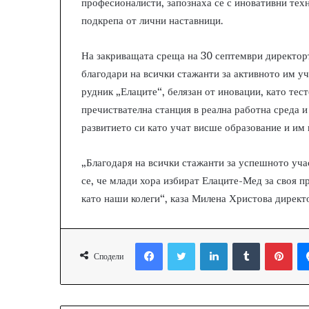
професионалисти, запознаха се с иновативни тех
подкрепа от лични наставници.
На закриващата среща на 30 септември директор
благодари на всички стажанти за активното им уч
рудник „Елаците“, белязан от иновации, като тес
пречиствателна станция в реална работна среда 
развитието си като учат висше образование и им 
„Благодаря на всички стажанти за успешното учас
се, че млади хора избират Елаците-Мед за своя п
като наши колеги“, каза Милена Христова директ
Facebook
Twitter
LinkedIn
Tumblr
Pinterest
Сподели