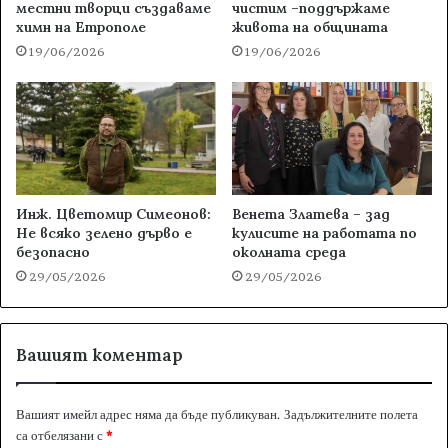
местни творци създаваме
чистим –поддържаме
химн на Етрополе
живота на общината
19/06/2026
19/06/2026
Инж. Цветомир Симеонов:
Венета Златева – зад
Не всяко зелено дърво е
кулисите на работата по
безопасно
околната среда
29/05/2026
29/05/2026
Вашият коментар
Вашият имейл адрес няма да бъде публикуван.
Задължителните полета
са отбелязани с
*