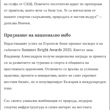
на голфа от САЩ. Повечето посетители идват по препоръки
от приятели, които вече са били тук. Те са впечатлени от
нашите спортни съоръжения, природата и чистия въздух“ –
допълва Ненчев.
Признание на национално ниво
Нарастващият успех на Етрополе беше признат наскоро и на
събитието Summer Bright Awards 2025. Кметът инж.
Владимир Александров получи национална награда за приноса
си за развитието на туризма и спорта в общината на
престижната церемония. Отличието се връчва за успешни
практики, проекти и инициативи, които не само укрепват
местния бизнес, но и популяризират България в международен
план.
Със своята уникална комбинация от природа, модерна
спортна инфраструктура и силен интерес на местната