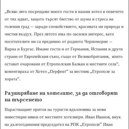
„Всяко лято посрещаме много гости в нашия хотел и повечето
от тях идват, защото търсят бягство от шума и стреса на
големия град – заради спокойствието, красивата ни природа и
чистия въздух. През лятото има по-засилен интерес, като
посетителите ни са предимно от родното Черноморие –
Варна и Бургас. Имаме гости и от Германия, Испания и други
страни от Европейския съюз, също от Великобритания, които
остават очаровани от Етрополския Балкан и местните села“,
коментираха от Хотел „Перфект“ за вестник „Етрополе за
хората“.
Разширяване на хотелите, за да отговорят
на търсенето
Нарастващият приток на туристи вдъхновява за нови
инвестиции някои от местните хотелиери. Иван Иванов, внук
на дългогодишния председател на РПК „Етрополе” Иван