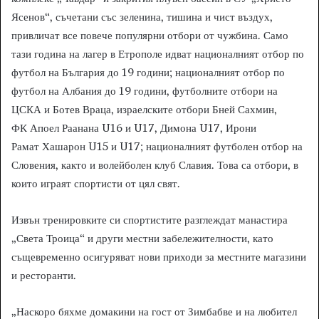
Ясенов“, съчетани със зеленина, тишина и чист въздух,
привличат все повече популярни отбори от чужбина. Само
тази година на лагер в Етрополе идват националният отбор по
футбол на България до 19 години; националният отбор по
футбол на Албания до 19 години, футболните отбори на
ЦСКА и Ботев Враца, израелските отбори Бней Сахмин,
ФК Апоел Раанана U16 и U17, Димона U17, Ирони
Рамат Хашарон U15 и U17; националният футболен отбор на
Словения, както и волейболен клуб Славия. Това са отбори, в
които играят спортисти от цял свят.
Извън тренировките си спортистите разглеждат манастира
„Света Троица“ и други местни забележителности, като
същевременно осигуряват нови приходи за местните магазини
и ресторанти.
„Наскоро бяхме домакини на гост от Зимбабве и на любител