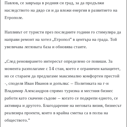
Павлов, се завръща в родния си град, за да продължи
наследството на дядо си и да вложи енергия в развитието на
Етрополе.
Напливът от туристи през последните години го стимулира да
направи ремонт на хотел „Етропол“ в центъра на града. Той
увеличава легловата база и обновява стаите.
„След реновирането интересът определено се повиши. За
момента разполагаме с 14 стаи, което е ограничен капацитет,
но се стараем да предлагаме максимално комфортен престой
-, споделя Иван Иванов и допълва: – Политиката на г-н
Владимир Александров спрямо туризма и местния бизнес
работи като скачени съдове – когато се подкрепи едното, се
активира и другото. Благодарение на неговата визия, бизнесът
реализира проекти, които в крайна сметка са в полза на
обществото.“