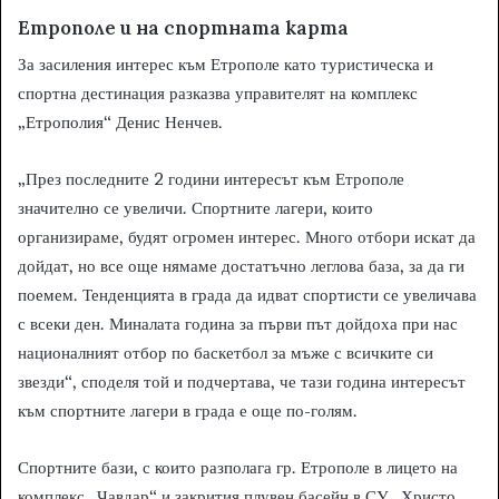
Етрополе и на спортната карта
За засиления интерес към Етрополе като туристическа и
спортна дестинация разказва управителят на комплекс
„Етрополия“ Денис Ненчев.
„През последните 2 години интересът към Етрополе
значително се увеличи. Спортните лагери, които
организираме, будят огромен интерес. Много отбори искат да
дойдат, но все още нямаме достатъчно леглова база, за да ги
поемем. Тенденцията в града да идват спортисти се увеличава
с всеки ден. Миналата година за първи път дойдоха при нас
националният отбор по баскетбол за мъже с всичките си
звезди“, споделя той и подчертава, че тази година интересът
към спортните лагери в града е още по-голям.
Спортните бази, с които разполага гр. Етрополе в лицето на
комплекс „Чавдар“ и закрития плувен басейн в СУ „Христо