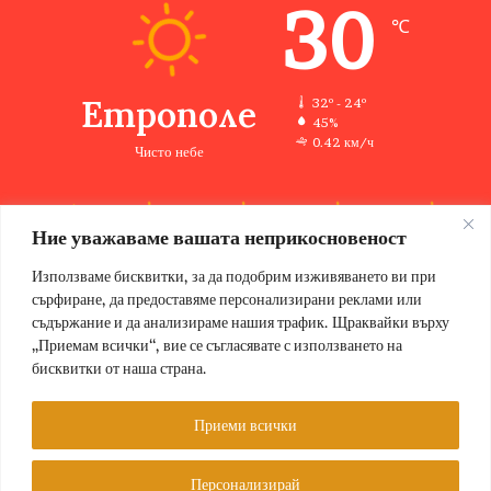
30
℃
Етрополе
32º - 24º
45%
0.42 км/ч
Чисто небе
Ние уважаваме вашата неприкосновеност
32
34
35
32
28
℃
℃
℃
℃
℃
пн
вт
ср
чт
пт
Използваме бисквитки, за да подобрим изживяването ви при
сърфиране, да предоставяме персонализирани реклами или
съдържание и да анализираме нашия трафик. Щраквайки върху
„Приемам всички“, вие се съгласявате с използването на
бисквитки от наша страна.
© Copyright 2026, Всички права запазени Етрополе за хората |
Designed by ZWEBSolutions
Приеми всички
Условия за ползване
За нас
Персонализирай