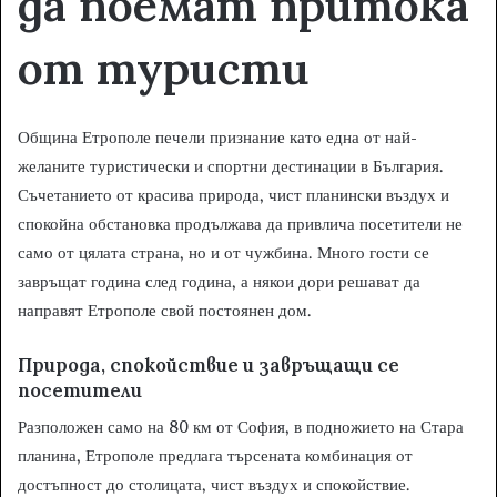
да поемат притока
от туристи
Община Етрополе печели признание като една от най-
желаните туристически и спортни дестинации в България.
Съчетанието от красива природа, чист планински въздух и
спокойна обстановка продължава да привлича посетители не
само от цялата страна, но и от чужбина. Много гости се
завръщат година след година, а някои дори решават да
направят Етрополе свой постоянен дом.
Природа, спокойствие и завръщащи се
посетители
Разположен само на 80 км от София, в подножието на Стара
планина, Етрополе предлага търсената комбинация от
достъпност до столицата, чист въздух и спокойствие.