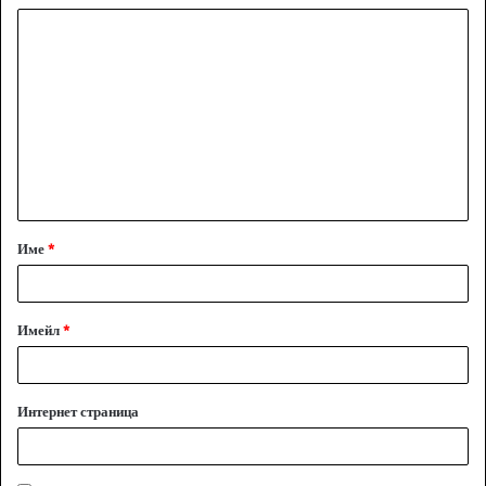
К
о
м
е
н
т
а
Име
*
р
:
*
Имейл
*
Интернет страница