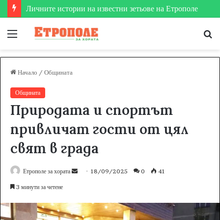
Етрополе затвърди мястото си на футболната карта
Меню
Т
за
Начало
/
Общината
Общината
Природата и спортът
привличат гости от цял ​​
свят в града
Етрополе за хората
S
18/09/2025
0
41
e
3 минути за четене
n
d
a