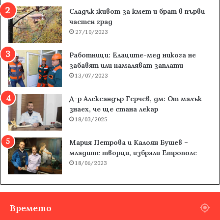
Сладък живот за кмет и брат в първи
частен град
27/10/2023
Работници: Елаците-мед никога не
забавят или намаляват заплати
13/07/2023
Д-р Александър Герчев, дм: От малък
знаех, че ще стана лекар
18/03/2025
Мария Петрова и Калоян Бушев –
младите творци, избрали Етрополе
18/06/2023
Времето