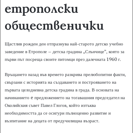
етрополски
общественички
Щастлив рожден ден отпразнува най-старото детско учебно
заведение в Етрополе – детска градина „Слънчице”, която за
първи път посреща своите питомци през далечната 1960 г.
Връщането назад във времето разкрива прелюбопитни факти,
свързани с историята на създаването и построяването на
първата целодневна детска градина в града. В основата на
начинанието e предложението на тогавашния председател на
Околийския съвет Павел Глогов, който изтъква
необходимостта да се осигури пълноценно развитие и
възпитание на децата от предучилищна възраст.