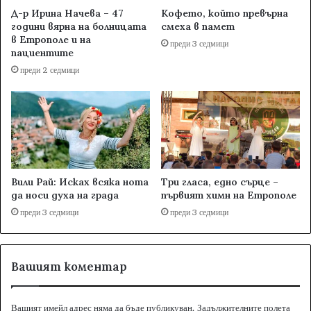
Д-р Ирина Начева – 47
Кофето, който превърна
години вярна на болницата
смеха в памет
в Етрополе и на
преди 3 седмици
пациентите
преди 2 седмици
Вили Рай: Исках всяка нота
Три гласа, едно сърце –
да носи духа на града
първият химн на Етрополе
преди 3 седмици
преди 3 седмици
Вашият коментар
Вашият имейл адрес няма да бъде публикуван.
Задължителните полета