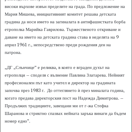
високи върхове извън пределите на града. По предложение на
Мария Мишева, инициативният комитет решава детската
градина да носи името на загиналата в антифашистката борба
етрополка Марийка Гаврилова. Тържественото откриване и
даване на името на детската градина става в неделята на 9
април 1961 г., непосредствено преди рождения ден на
патрона.
„ДГ „Слънчице“ е реликва, в която е вграден духът на
етрополци – споделя с вълнение Павлина Златарева. Нейният
професионален път като учител и директор на градината
започва през 1983 г. До оттеглянето ѝ през миналата година,
когато предава директорския пост на Надежда Димитрова. –
Продължих традициите, завещани ми от г-жа Стефка
Шаранова и стриктно спазвах нейната заръка винаги да бъдем
номер едно”.