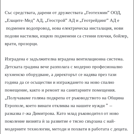
Със средствата, дарени от дружествата „Геотехмин“ ООД,
„Елаците-Мед“ АД, „Геострой“ АД и „Геотрейдинг“ АД е
подменен водопровод, нова електрическа инсталация, нови
подови настилки, изцяло подменени са стенни плочки, бойлер,
врати, прозорци.
Изградена е задължителна вградена вентилационна система.
Детската градина вече разполага с модерно професионално
кухненско оборудване, а директорът се надява през тази
година да се осъществи и изграждането на ново спално
помещение, както и ремонт на санитарните помещения.
„Получаваме голяма подкрепа от ръководството на Община
Етрополе, което винаги откликва на нашите нужди ” –
разказва г-жа Димитрова. Като млад ръководител от ново
поколение визията ѝ за развитие е тясно свързана с най-
модерните технологии, методи и похвати в работата с децата.