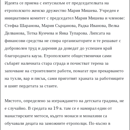
Идеята се приема с ентусиазъм от председателката на
етрополското женско дружество Мария Мишева. Учреден е
инициативен комитет с председател Мария Мишева и членове:
Стефка Шаранова, Мария Сърцанова, Радка Иванова, Велка
Делванова, Тотка Кунчева и Янка Тупарова. Липсата на
финансови средства не спира организаторите и те решават с
доброволен труд и дарения да доведат до успешен край
благородната кауза. Етрополските общественички сами
събарят наличната стара сграда и почистват терена за
започване на строителните работи, помагат при прекарването
на тухли, вар и пясък, сами приготвят храната за работниците
и шият пердетата за стаите.
Мястото, определено за изграждането на детската градина, не
е случайно. В средата на 19 в. там се е намирал един от
манастирските метоси, където монаси и монахини са
обучавали децата на заможните етрополци. По-късно в