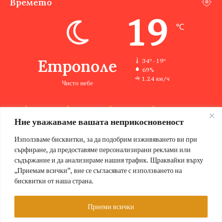
Времето
19
℃
Етрополе
34º - 19º
69%
1.24 км/ч
Чисто небе
Ние уважаваме вашата неприкосновеност
34
33
34
33
34
℃
℃
℃
℃
℃
чт
пт
сб
нд
пн
Използваме бисквитки, за да подобрим изживяването ви при
сърфиране, да предоставяме персонализирани реклами или
съдържание и да анализираме нашия трафик. Щраквайки върху
„Приемам всички“, вие се съгласявате с използването на
бисквитки от наша страна.
© Copyright 2026, Всички права запазени Етрополе за хората |
Designed by ZWEBSolutions
Приеми всички
Условия за ползване
За нас