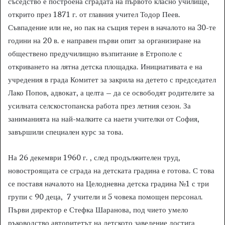
съседство е построена сградата на първото класно училище,
открито през 1871 г. от главния учител Тодор Пеев.
Съвпадение или не, но пак на същия терен в началото на 30-те
години на 20 в. е направен първи опит за организиране на
обществено предучилищно възпитание в Етрополе с
откриването на лятна детска площадка. Инициативата е на
учредения в града Комитет за закрила на детето с председател
Лако Попов, адвокат, а целта – да се освободят родителите за
усилната селскостопанска работа през летния сезон. За
заниманията на най-малките са наети учителки от София,
завършили специален курс за това.
На 26 декември 1960 г. , след продължителен труд,
новостроящата се сграда на детската градина е готова. С това
се поставя началото на Целодневна детска градина №1 с три
групи с 90 деца, 7 учители и 5 човека помощен персонал.
Първи директор е Стефка Шаранова, под чието умело
ръководство авторитетът на детското заведение достига