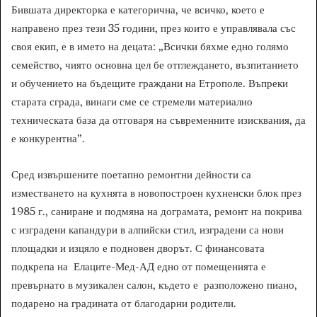
Бившата директорка е категорична, че всичко, което е
направено през тези 35 години, през които е управлявала със
своя екип, е в името на децата: „Всички бяхме едно голямо
семейство, чиято основна цел бе отглеждането, възпитанието
и обучението на бъдещите граждани на Етрополе. Въпреки
старата сграда, винаги сме се стремели материално
техническата база да отговаря на съвременните изисквания, да
е конкурентна”.
Сред извършените поетапно ремонтни дейности са
изместването на кухнята в новопостроен кухненски блок през
1985 г., саниране и подмяна на дограмата, ремонт на покрива
с изградени капандури в алпийски стил, изградени са нови
площадки и изцяло е подновен дворът. С финансовата
подкрепа на Елаците-Мед-АД едно от помещенията е
превърнато в музикален салон, където е разположено пиано,
подарено на градината от благодарни родители.