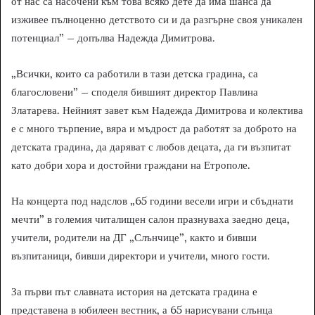
от нас са насочени към това всяко дете да има шанса да
изживее пълноценно детството си и да разгърне своя уникален
потенциал” – допълва Надежда Димитрова.
„Всички, които са работили в тази детска градина, са
благословени” – споделя бившият директор Павлина
Златарева. Нейният завет към Надежда Димитрова и колектива
е с много търпение, вяра и мъдрост да работят за доброто на
детската градина, да даряват с любов децата, да ги възпитат
като добри хора и достойни граждани на Етрополе.
На концерта под надслов „65 години весели игри и сбъднати
мечти” в големия читалищен салон празнуваха заедно деца,
учители, родители на ДГ „Слънчице”, както и бивши
възпитаници, бивши директори и учители, много гости.
За първи път славната история на детската градина е
представена в юбилеен вестник, а 65 нарисувани слънца