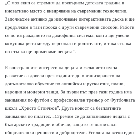
„С моя екип се стремим да превърнем детската градина в
иновативно място с внедряване на съвременни технологии.
Започнахме активно да използваме интерактивната дъска и ще
продължим в тази посока с други съвременни способи. Работи
се по изграждането на домофонна система, която ще улесни
комуникацията между персонала и родителите, и така стъпка
по стъпка ще променяме нещата”.
Разностранните интереси на децата и желанието им за
развитие са довели през годините до организирането на
допълнително обучение по английски и руски език, пиано,
народни и модерни танци. За първи път през тази година има
занимания по футбол с професионален треньор от Футболната
школа „Христо Стоичков”. Друга новост са безплатните
занимания по пилатес. „Стремим се да запознаваме децата с
българските традиции и обичаи, защото те възпитават
общочовешки ценности и добродетели. Усилята на всеки един