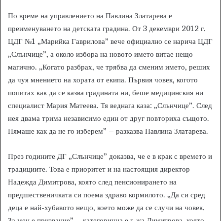
По време на управлението на Павлина Златарева е
преименуването на детската градина. От 3 декември 2012 г.
ЦДГ №1 „Марийка Гаврилова” вече официално се нарича ЦДГ
„Слънчице”, а около избора на новото името витае нещо
магично. „Когато разбрах, че трябва да сменим името, реших
да чуя мнението на хората от екипа. Първия човек, когото
попитах как да се казва градината ни, беше медицинския ни
специалист Мария Матеева. Тя веднага каза: „Слънчице”. След
нея двама трима независимо един от друг повториха същото.
Нямаше как да не го изберем” – разказва Павлина Златарева.
През годините ДГ „Слънчице” доказва, че е в крак с времето и
традициите. Това е приоритет и на настоящия директор
Надежда Димитрова, която след пенсионирането на
предшественичката си поема здраво кормилото. „Да си сред
деца е най-хубавото нещо, което може да се случи на човек.
За мен е призвание” – категорична е г-жа Димитрова, която