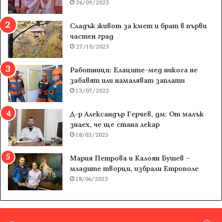
26/09/2023
Сладък живот за кмет и брат в първи
частен град
27/10/2023
Работници: Елаците-мед никога не
забавят или намаляват заплати
13/07/2023
Д-р Александър Герчев, дм: От малък
знаех, че ще стана лекар
18/03/2025
Мария Петрова и Калоян Бушев –
младите творци, избрали Етрополе
18/06/2023