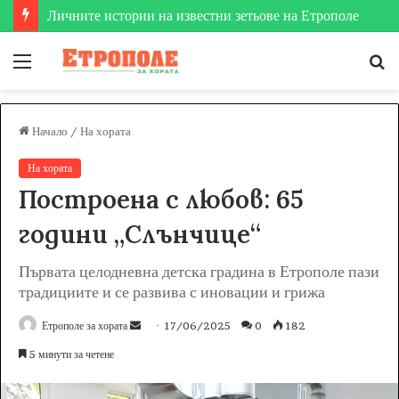
Етрополе затвърди мястото си на футболната карта
Меню
Т
за
Начало
/
На хората
На хората
Построена с любов: 65
години „Слънчице“
Първата целодневна детска градина в Етрополе пази
традициите и се развива с иновации и грижа
Етрополе за хората
S
17/06/2025
0
182
e
5 минути за четене
n
d