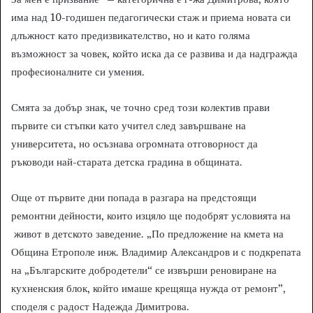
има над 10-годишен педагогически стаж и приема новата си
длъжност като предизвикателство, но и като голяма
възможност за човек, който иска да се развива и да надгражда
професионалните си умения.
Смята за добър знак, че точно сред този колектив прави
първите си стъпки като учител след завършване на
университета, но осъзнава огромната отговорност да
ръководи най-старата детска градина в общината.
Още от първите дни попада в разгара на предстоящи
ремонтни дейности, които изцяло ще подобрят условията на
живот в детското заведение. „По предложение на кмета на
Община Етрополе инж. Владимир Александров и с подкрепата
на „Българските добродетели“ се извърши реновиране на
кухненския блок, който имаше крещяща нужда от ремонт”,
споделя с радост Надежда Димитрова.