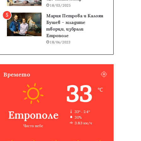
18/03/2025
Мария Петрова и Калоян
Бушев – младите
творци, избрали
Етрополе
18/06/2023
Времето
33
℃
Етрополе
33º - 24º
30%
3.83 км/ч
Чисто небе