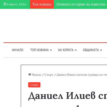
Топ новина
Личните истории на известни 
6 август, 2026
НАЧАЛО
ТОП НОВИНА
НА ХОРАТА
ОБЩИНАТА
Начало
/
Спорт
/
Даниел Илиев спечели турнира по те
Спорт
Даниел Илиев с