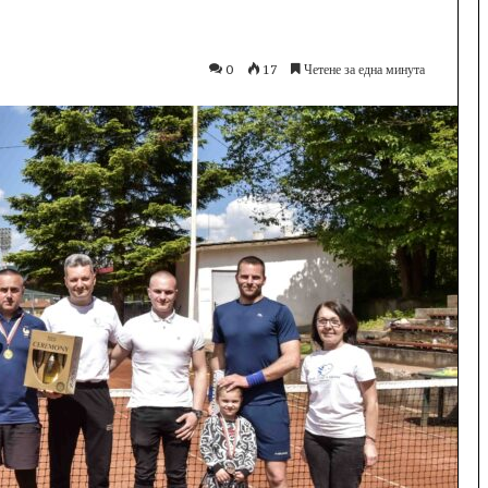
0
17
Четене за една минута