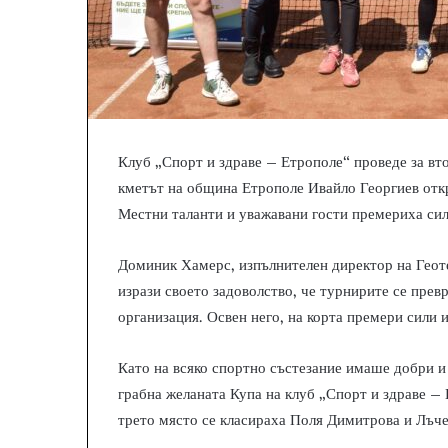
Клуб „Спорт и здраве – Етрополе“ проведе за вто
кметът на община Етрополе Ивайло Георгиев откр
Местни таланти и уважавани гости премериха сил
Доминик Хамерс, изпълнителен директор на Геоте
изрази своето задоволство, че турнирите се прев
организация. Освен него, на корта премери сили
Като на всяко спортно състезание имаше добри и
грабна желаната Купа на клуб „Спорт и здраве – 
трето място се класираха Поля Димитрова и Лъче