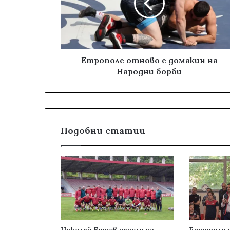
Eтрополе отново е домакин на
Народни борби
Подобни статии
Николай Ботев начело на
Етрополе с