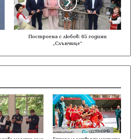
Построена с любов: 65 години
„Слънчице“
 нова модерна зала
Етрополе затвърди мястото