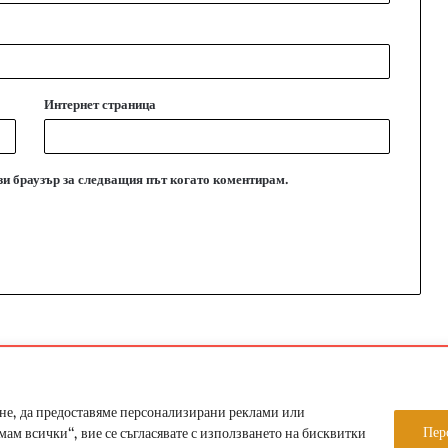
Интернет страница
ози браузър за следващия път когато коментирам.
ight 2026, Всички права запазени Етрополе за хората | Designed by ZWEBS
не, да предоставяме персонализирани реклами или
Условия за ползване
За нас
Пер
м всички“, вие се съгласявате с използването на бисквитки
Facebook