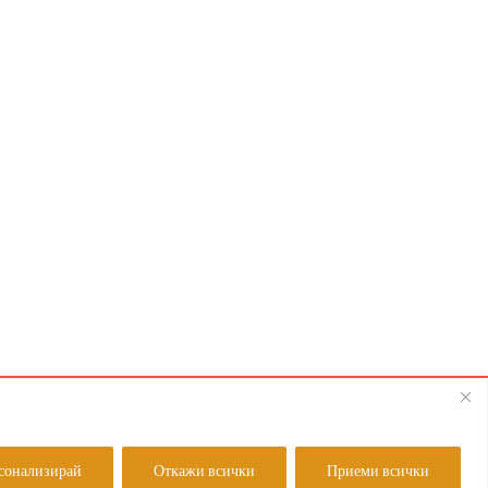
olutions
сонализирай
Откажи всички
Приеми всички