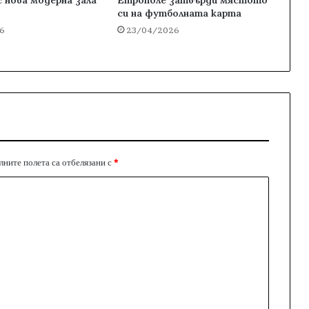
си на футболната карта
6
23/04/2026
ните полета са отбелязани с
*