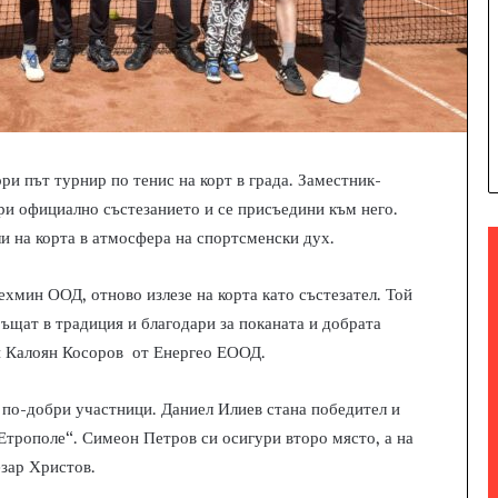
ри път турнир по тенис на корт в града. Заместник-
и официално състезанието и се присъедини към него.
и на корта в атмосфера на спортсменски дух.
хмин ООД, отново излезе на корта като състезател. Той
ръщат в традиция и благодари за поканата и добрата
 и Калоян Косоров от Енергео ЕООД.
 по-добри участници. Даниел Илиев стана победител и
Етрополе“. Симеон Петров си осигури второ място, а на
зар Христов.