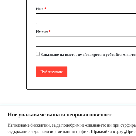
а
Име
*
р
:
*
Имейл
*
Запазване на името, имейл адреса и уебсайта ми в т
Ние уважаваме вашата неприкосновеност
© Copyr
Използваме бисквитки, за да подобрим изживяването ви при сърфира
съдържание и да анализираме нашия трафик. Щраквайки върху „Приема