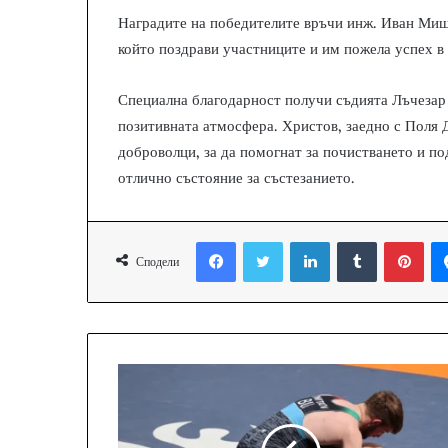
Наградите на победителите връчи инж. Иван Мише
който поздрави участниците и им пожела успех в
Специална благодарност получи съдията Лъчезар 
позитивната атмосфера. Христов, заедно с Поля 
доброволци, за да помогнат за почистването и под
отлично състояние за състезанието.
Facebook
Twitter
LinkedIn
Tumblr
Pinterest
Сподели