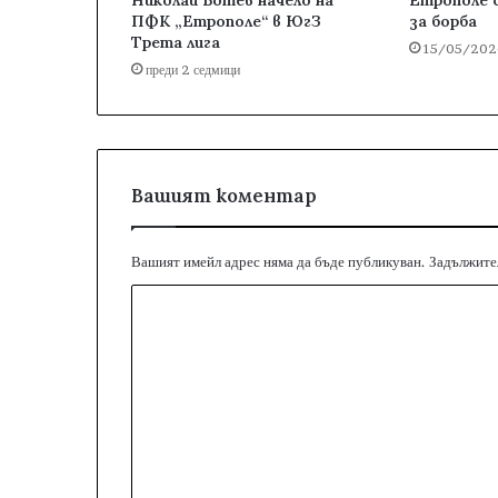
ПФК „Етрополе“ в ЮгЗ
за борба
Трета лига
15/05/202
преди 2 седмици
Вашият коментар
Вашият имейл адрес няма да бъде публикуван.
Задължител
К
о
м
е
н
т