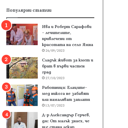
Популярни статии
Ива и Роберт Сарафови
– лечителите,
привлечени от
красотата на село Ямна
26/09/2023
Сладък живот за кмет и
брат в първи частен
град
27/10/2023
Работници: Елаците-
мед никога не забавят
или намаляват заплати
13/07/2023
Д-р Александър Герчев,
дм: От малък знаех, че
ще стана лекар