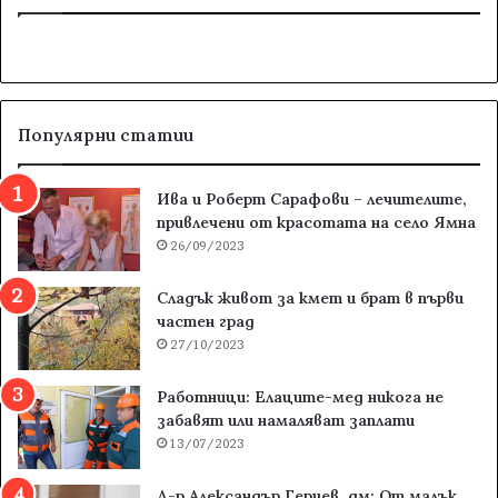
Популярни статии
Ива и Роберт Сарафови – лечителите,
привлечени от красотата на село Ямна
26/09/2023
Сладък живот за кмет и брат в първи
частен град
27/10/2023
Работници: Елаците-мед никога не
забавят или намаляват заплати
13/07/2023
Д-р Александър Герчев, дм: От малък