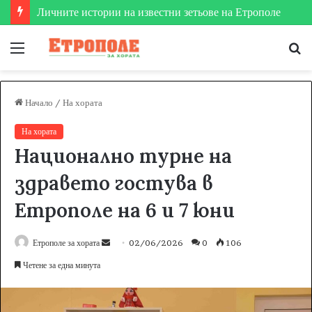
Личните истории на известни зетьове на Етрополе
Меню
Т
за
Начало
/
На хората
На хората
Национално турне на
здравето гостува в
Етрополе на 6 и 7 юни
Етрополе за хората
S
02/06/2026
0
106
e
Четене за една минута
n
d
a