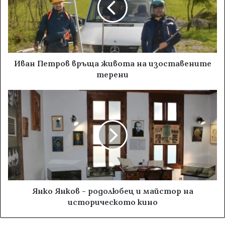
Иван Петров връща живота на изоставените
терени
Янко Янков - родолюбец и майстор на
историческото кино