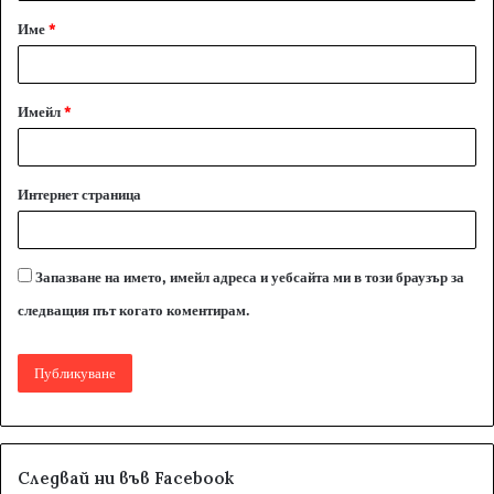
а
Име
*
р
:
*
Имейл
*
Интернет страница
Запазване на името, имейл адреса и уебсайта ми в този браузър за
следващия път когато коментирам.
Следвай ни във Facebook