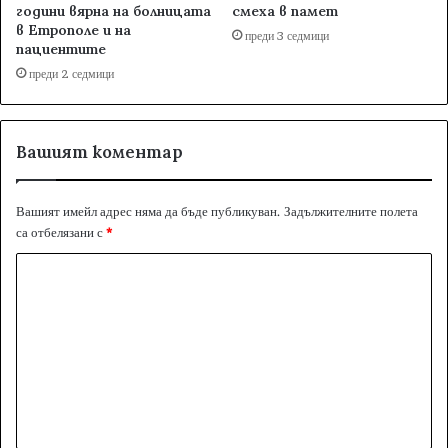
години вярна на болницата
смеха в памет
в Етрополе и на
преди 3 седмици
пациентите
преди 2 седмици
Вашият коментар
Вашият имейл адрес няма да бъде публикуван.
Задължителните полета
са отбелязани с
*
К
о
м
е
н
т