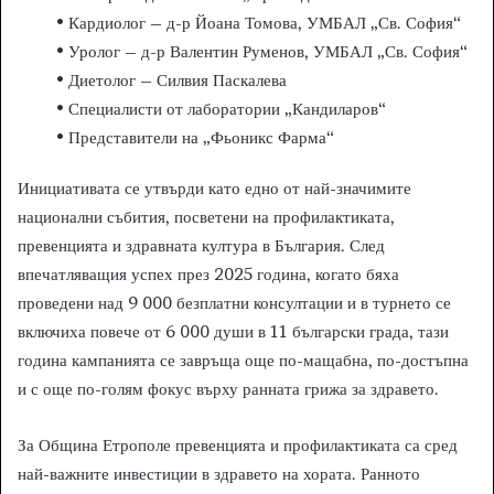
• Кардиолог – д-р Йоана Томова, УМБАЛ „Св. София“
• Уролог – д-р Валентин Руменов, УМБАЛ „Св. София“
• Диетолог – Силвия Паскалева
• Специалисти от лаборатории „Кандиларов“
• Представители на „Фьоникс Фарма“
Инициативата се утвърди като едно от най-значимите
национални събития, посветени на профилактиката,
превенцията и здравната култура в България. След
впечатляващия успех през 2025 година, когато бяха
проведени над 9 000 безплатни консултации и в турнето се
включиха повече от 6 000 души в 11 български града, тази
година кампанията се завръща още по-мащабна, по-достъпна
и с още по-голям фокус върху ранната грижа за здравето.
За Община Етрополе превенцията и профилактиката са сред
най-важните инвестиции в здравето на хората. Ранното