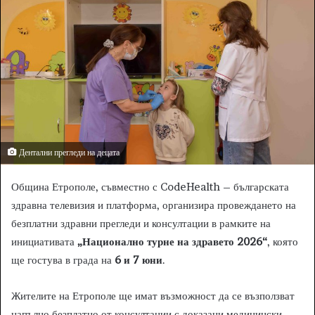
n
e
m
a
i
l
Дентални прегледи на децата
Община Етрополе, съвместно с CodeHealth – българската
здравна телевизия и платформа, организира провеждането на
безплатни здравни прегледи и консултации в рамките на
инициативата
„Национално турне на здравето 2026“
, която
ще гостува в града на
6 и 7 юни
.
Жителите на Етрополе ще имат възможност да се възползват
напълно безплатно от консултации с доказани медицински