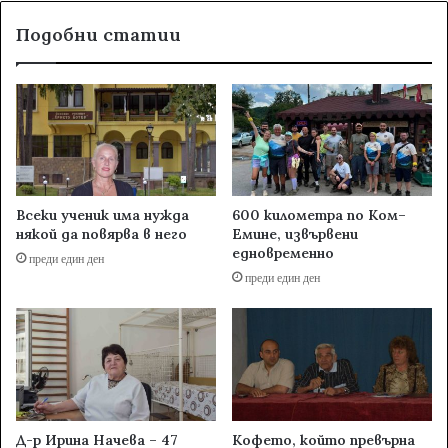
Подобни статии
Всеки ученик има нужда
600 километра по Ком–
някой да повярва в него
Емине, извървени
едновременно
преди един ден
преди един ден
Д-р Ирина Начева – 47
Кофето, който превърна