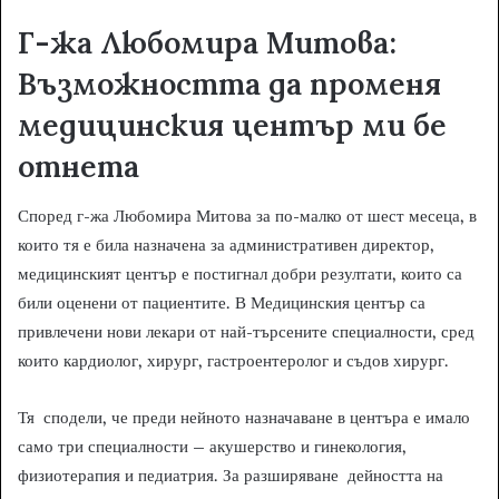
Г-жа Любомира Митова:
Възможността да променя
медицинския център ми бе
отнета
Според г-жа Любомира Митова за по-малко от шест месеца, в
които тя е била назначена за административен директор,
медицинският център е постигнал добри резултати, които са
били оценени от пациентите. В Медицинския център са
привлечени нови лекари от най-търсените специалности, сред
които кардиолог, хирург, гастроентеролог и съдов хирург.
Тя сподели, че преди нейното назначаване в центъра е имало
само три специалности – акушерство и гинекология,
физиотерапия и педиатрия. За разширяване дейността на