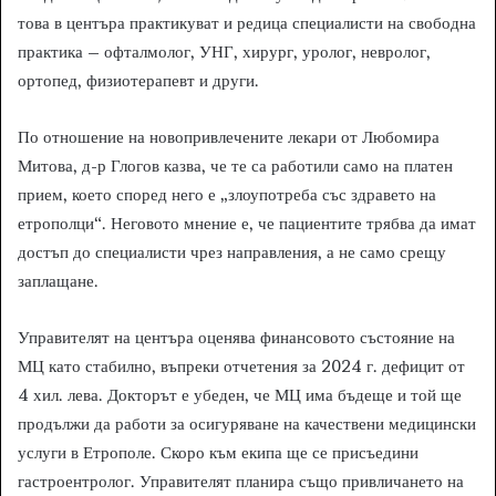
това в центъра практикуват и редица специалисти на свободна
практика – офталмолог, УНГ, хирург, уролог, невролог,
ортопед, физиотерапевт и други.
По отношение на новопривлечените лекари от Любомира
Митова, д-р Глогов казва, че те са работили само на платен
прием, което според него е „злоупотреба със здравето на
етрополци“. Неговото мнение е, че пациентите трябва да имат
достъп до специалисти чрез направления, а не само срещу
заплащане.
Управителят на центъра оценява финансовото състояние на
МЦ като стабилно, въпреки отчетения за 2024 г. дефицит от
4 хил. лева. Докторът е убеден, че МЦ има бъдеще и той ще
продължи да работи за осигуряване на качествени медицински
услуги в Етрополе. Скоро към екипа ще се присъедини
гастроентролог. Управителят планира също привличането на