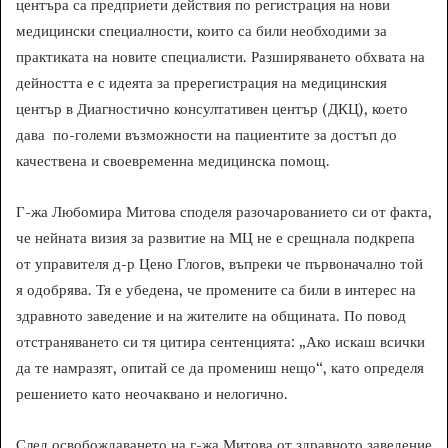
центъра са предприети действия по регистрация на нови
медицински специалности, които са били необходими за
практиката на новите специалисти. Разширяването обхвата на
дейността е с идеята за пререгистрация на медицинския
център в Диагностично консултативен център (ДКЦ), което
дава по-големи възможности на пациентите за достъп до
качествена и своевременна медицинска помощ.
Г-жа Любомира Митова споделя разочарованието си от факта,
че нейната визия за развитие на МЦ не е срещнала подкрепа
от управителя д-р Цено Глогов, въпреки че първоначално той
я одобрява. Тя е убедена, че промените са били в интерес на
здравното заведение и на жителите на общината. По повод
отстраняването си тя цитира сентенцията: „Ако искаш всички
да те намразят, опитай се да промениш нещо“, като определя
решението като неочаквано и нелогично.
След освобождаването на г-жа Митова от здравното заведение