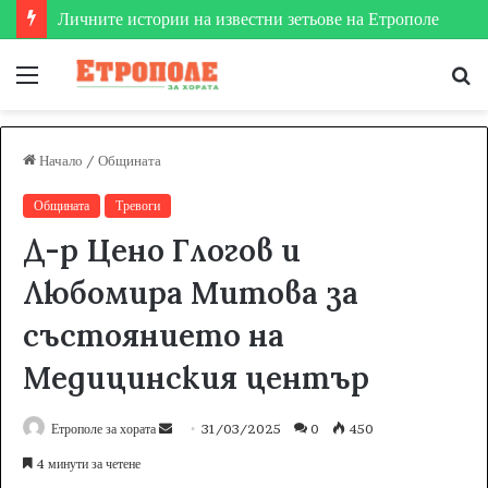
Етрополе затвърди мястото си на футболната карта
Меню
Т
за
Начало
/
Общината
Общината
Тревоги
Д-р Цено Глогов и
Любомира Митова за
състоянието на
Медицинския център
Етрополе за хората
S
31/03/2025
0
450
e
4 минути за четене
n