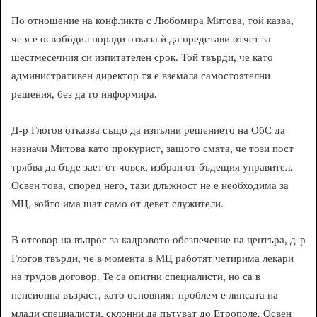
По отношение на конфликта с Любомира Митова, той казва,
че я е освободил поради отказа ѝ да представи отчет за
шестмесечния си изпитателен срок. Той твърди, че като
административен директор тя е вземала самостоятелни
решения, без да го информира.
Д-р Глогов отказва също да изпълни решението на ОбС да
назначи Митова като прокурист, защото смята, че този пост
трябва да бъде зает от човек, избран от бъдещия управител.
Освен това, според него, тази длъжност не е необходима за
МЦ, който има щат само от девет служители.
В отговор на въпрос за кадровото обезпечение на центъра, д-р
Глогов твърди, че в момента в МЦ работят четирима лекари
на трудов договор. Те са опитни специалисти, но са в
пенсионна възраст, като основният проблем е липсата на
млади специалисти, склонни да пътуват до Етрополе. Освен