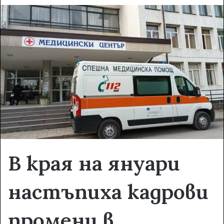
d
a
n
e
m
a
i
l
В края на януари
настъпиха кадрови
промени в