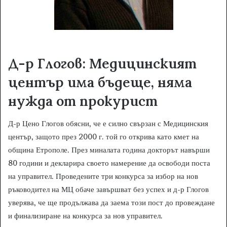
Д-р Глогов: Медицинският
център има бъдеще, няма
нужда от прокурист
Д-р Цено Глогов обясни, че е силно свързан с Медицинския
център, защото през 2000 г. той го открива като кмет на
община Етрополе. През миналата година докторът навърши
80 години и декларира своето намерение да освободи поста
на управител. Проведените три конкурса за избор на нов
ръководител на МЦ обаче завършват без успех и д-р Глогов
уверява, че ще продължава да заема този пост до провеждане
и финализиране на конкурса за нов управител.