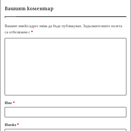
Вашият коментар
Вашият имейл адрес няма да бъде публикуван.
Задължителните полета
са отбелязани с
*
К
о
м
е
н
т
а
Име
*
р
:
*
Имейл
*