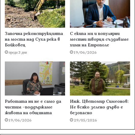
Започна реконструкцията
С екипа ми и популярни
на моста над Суха река в
местни творци създаваме
Бойковец
химн на Етрополе
преди 3 дни
19/06/2026
Работата ни не е само да
Инж. Цветомир Симеонов:
чистим –поддържаме
Не всяко зелено дърво е
живота на общината
безопасно
19/06/2026
29/05/2026