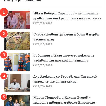
Ива и Роберт Сарафови – лечителите,
привлечени от красотата на село Ямна
26/09/2023
Сладък живот за кмет и брат в първи
частен град
27/10/2023
Работници: Елаците-мед никога не
забавят или намаляват заплати
13/07/2023
Д-р Александър Герчев, дм: От малък
знаех, че ще стана лекар
18/03/2025
Мария Петрова и Калоян Бушев –
младите творци, избрали Етрополе