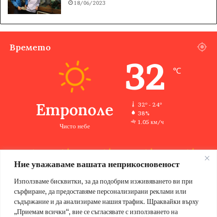
18/06/2023
Времето
32
℃
Етрополе
32º - 24º
38%
1.05 км/ч
Чисто небе
Ние уважаваме вашата неприкосновеност
32
34
35
32
28
℃
℃
℃
℃
℃
пн
вт
ср
чт
пт
Използваме бисквитки, за да подобрим изживяването ви при
сърфиране, да предоставяме персонализирани реклами или
съдържание и да анализираме нашия трафик. Щраквайки върху
„Приемам всички“, вие се съгласявате с използването на