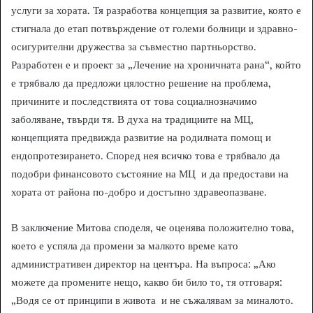
услуги за хората. Тя разработва концепция за развитие, която е
стигнала до етап потвърждение от големи болници и здравно-
осигурителни дружества за съвместно партньорство.
Разработен е и проект за „Лечение на хроничната рана“, който
е трябвало да предложи цялостно решение на проблема,
причините и последствията от това социалнозначимо
заболяване, твърди тя. В духа на традициите на МЦ,
концепцията предвижда развитие на родилната помощ и
ендопротезирането. Според нея всичко това е трябвало да
подобри финансовото състояние на МЦ и да предостави на
хората от района по-добро и достъпно здравеопазване.
В заключение Митова споделя, че оценява положително това,
което е успяла да промени за малкото време като
административен директор на центъра. На въпроса: „Ако
можете да промените нещо, какво би било то, тя отговаря:
„Водя се от принципи в живота и не съжалявам за миналото.