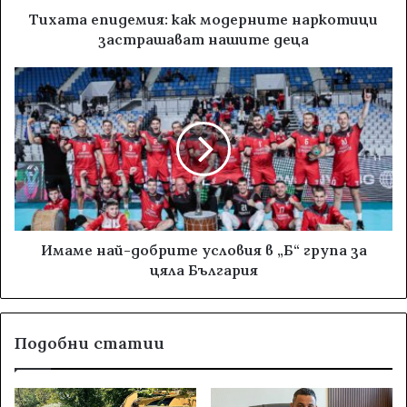
Тихата епидемия: как модерните наркотици
застрашават нашите деца
Имаме най-добрите условия в „Б“ група за
цяла България
Подобни статии