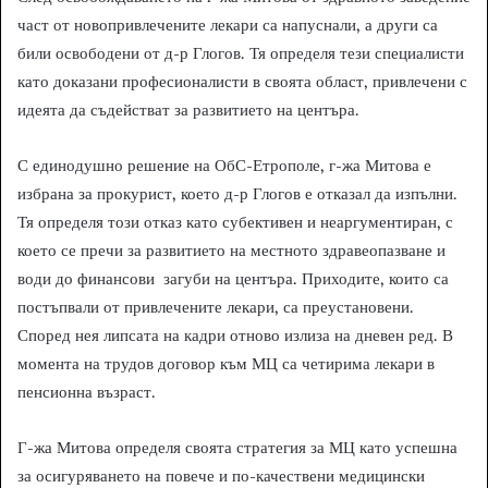
част от новопривлечените лекари са напуснали, а други са
били освободени от д-р Глогов. Тя определя тези специалисти
като доказани професионалисти в своята област, привлечени с
идеята да съдействат за развитието на центъра.
С единодушно решение на ОбС-Етрополе, г-жа Митова е
избрана за прокурист, което д-р Глогов е отказал да изпълни.
Тя определя този отказ като субективен и неаргументиран, с
което се пречи за развитието на местното здравеопазване и
води до финансови загуби на центъра. Приходите, които са
постъпвали от привлечените лекари, са преустановени.
Според нея липсата на кадри отново излиза на дневен ред. В
момента на трудов договор към МЦ са четирима лекари в
пенсионна възраст.
Г-жа Митова определя своята стратегия за МЦ като успешна
за осигуряването на повече и по-качествени медицински