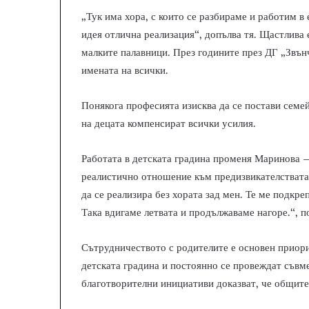
„Тук има хора, с които се разбираме и работим в 
идея отлична реализация“, допълва тя. Щастлива 
малките палавници. През годините през ДГ „Звън
имената на всички.
Понякога професията изисква да се постави семей
на децата компенсират всички усилия.
Работата в детската градина променя Маринова 
реалистично отношение към предизвикателствата.
да се реализира без хората зад мен. Те ме подкре
Така вдигаме летвата и продължаваме нагоре.“, п
Сътрудничеството с родителите е основен приори
детската градина и постоянно се провеждат съвм
благотворителни инициативи доказват, че общите