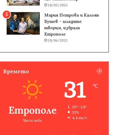
18/03/2025
Мария Петрова и Калоян
Бушев – младите
творци, избрали
Етрополе
18/06/2023
Времето
31
℃
Етрополе
33º - 24º
33%
4.4 км/ч
Чисто небе