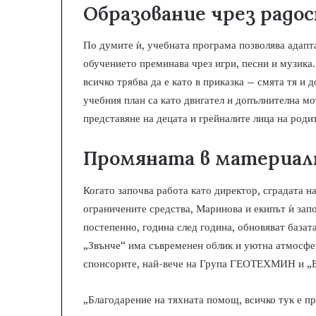
Образование чрез радос
По думите ѝ, учебната програма позволява адапт
обучението преминава чрез игри, песни и музика.
всичко трябва да е като в приказка – смята тя и
учебния план са като двигател и допълнителна мо
представяне на децата и грейналите лица на роди
Промяната в материал
Когато започва работа като директор, сградата н
ограничените средства, Маринова и екипът ѝ зап
постепенно, година след година, обновяват база
„Звънче“ има съвременен облик и уютна атмосфер
спонсорите, най-вече на Група ГЕОТЕХМИН и „
„Благодарение на тяхната помощ, всичко тук е пре