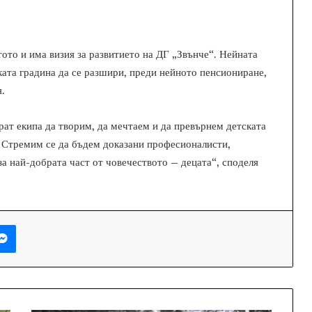
ото и има визия за развитието на ДГ „Звънче“. Нейната
ската градина да се разшири, преди нейното пенсиониране,
я.
ат екипа да творим, да мечтаем и да превърнем детската
. Стремим се да бъдем доказани професионалисти,
за най-добрата част от човечеството – децата“, споделя
Messenger