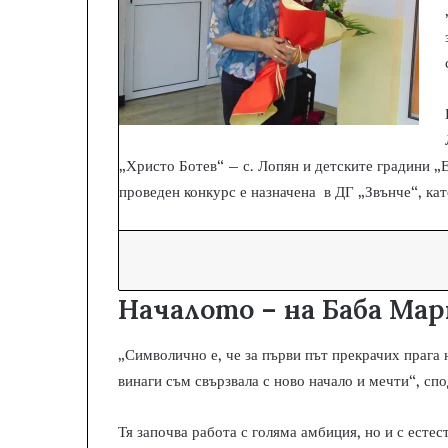
„Христо Ботев“ – с. Лопян и детските градини „Е
проведен конкурс е назначена в ДГ „Звънче“, кат
Началото – на Баба Ма
„Символично е, че за първи път прекрачих прага 
винаги съм свързвала с ново начало и мечти“, спо
Тя започва работа с голяма амбиция, но и с есте