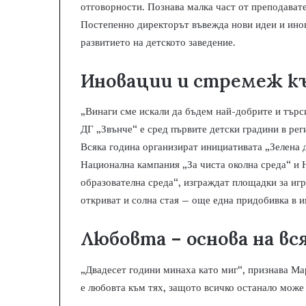
отговорности. Познава малка част от преподавате
Постепенно директорът въвежда нови идеи и инова
развитието на детското заведение.
Иновации и стремеж к
„Винаги сме искали да бъдем най-добрите и търси
ДГ „Звънче“ е сред първите детски градини в рег
Всяка година организират инициативата „Зелена д
Национална кампания „За чиста околна среда“ и
образователна среда“, изграждат площадки за иг
откриват и солна стая – още една придобивка в и
Любовта – основа на вс
„Двадесет години минаха като миг“, признава Ма
е любовта към тях, защото всичко останало може 