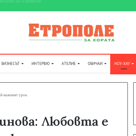
на футболната карта
БИЗНЕСЪТ
ИНТЕРВЮ
АТЕЛИЕ
ОБИЧАИ
НОУ-ХАУ
ай-важният урок
инова: Любовта е