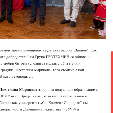
 ремонтирани помещения на детска градина „Звънче“. Със
ските добродетели“ на Група ГЕОТЕХМИН са обновени
по-добри битови условия за малките обитатели и
 градина, Цветелина Маринова, това събитие е най-
й като ръководител.
Цветелина Маринова
завършва полувисше образование в
ПИДУ – гр. Враца, а след това висше образование в
Софийския университет „Св. Климент Охридски“ със
специалности „Специална педагогика“ (1999) и