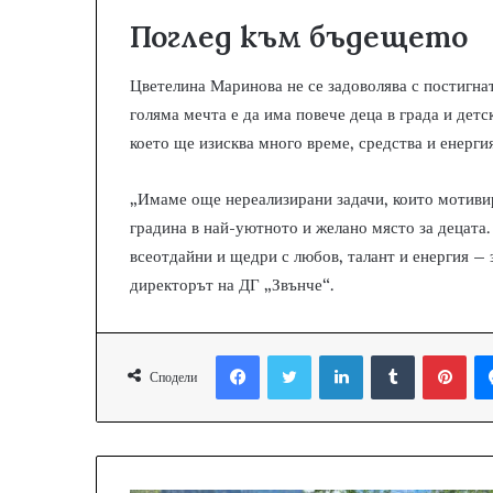
Поглед към бъдещето
Цветелина Маринова не се задоволява с постигнат
голяма мечта е да има повече деца в града и дет
което ще изисква много време, средства и енерги
„Имаме още нереализирани задачи, които мотивир
градина в най-уютното и желано място за децата
всеотдайни и щедри с любов, талант и енергия – 
директорът на ДГ „Звънче“.
Facebook
Twitter
LinkedIn
Tumblr
Pinterest
Сподели