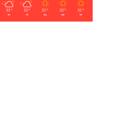
33
33
33
33
35
℃
℃
℃
℃
℃
пт
сб
нд
пн
вт