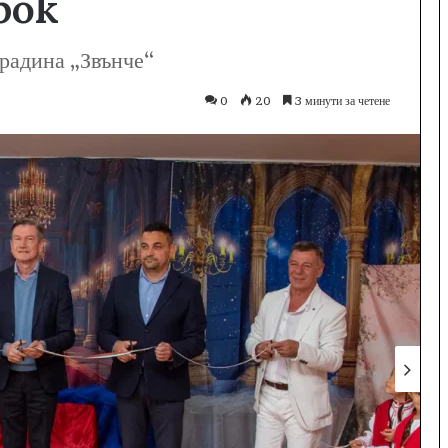
рок
градина „Звънче“
0
20
3 минути за четене