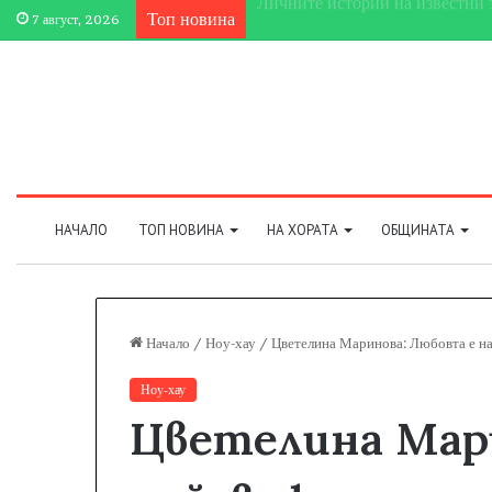
Топ новина
Етрополе затвърди мястото си 
7 август, 2026
НАЧАЛО
ТОП НОВИНА
НА ХОРАТА
ОБЩИНАТА
Начало
/
Ноу-хау
/
Цветелина Маринова: Любовта е н
Ноу-хау
Цветелина Мар