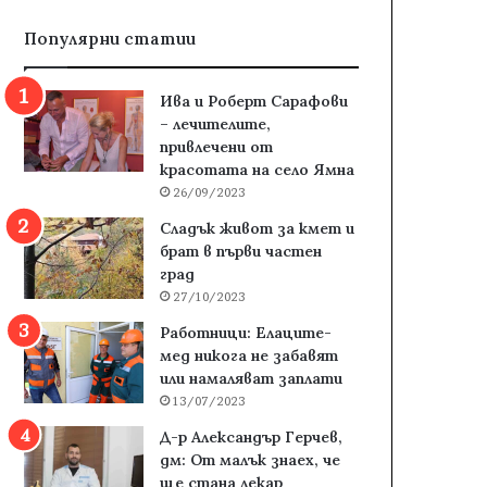
Популярни статии
Ива и Роберт Сарафови
– лечителите,
привлечени от
красотата на село Ямна
26/09/2023
Сладък живот за кмет и
брат в първи частен
град
27/10/2023
Работници: Елаците-
мед никога не забавят
или намаляват заплати
13/07/2023
Д-р Александър Герчев,
дм: От малък знаех, че
ще стана лекар