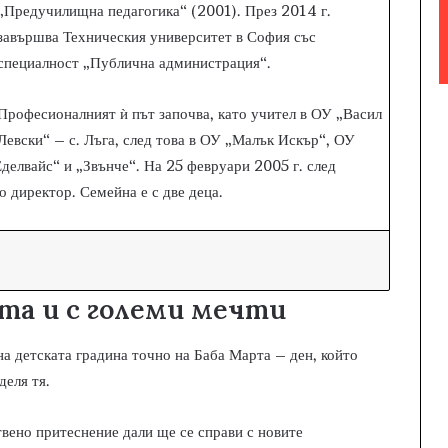
„Предучилищна педагогика“ (2001). През 2014 г.
завършва Техническия университет в София със
специалност „Публична администрация“.
Професионалният ѝ път започва, като учител в ОУ „Васил
Левски“ – с. Лъга, след това в ОУ „Малък Искър“, ОУ
делвайс“ и „Звънче“. На 25 февруари 2005 г. след
о директор. Семейна е с две деца.
рта и с големи мечти
на детската градина точно на Баба Марта – ден, който
деля тя.
ствено притеснение дали ще се справи с новите