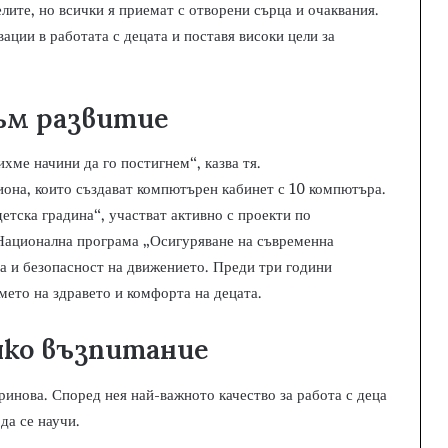
лите, но всички я приемат с отворени сърца и очаквания.
ции в работата с децата и поставя високи цели за
ъм развитие
хме начини да го постигнем“, казва тя.
иона, които създават компютърен кабинет с 10 компютъра.
етска градина“, участват активно с проекти по
 Национална програма „Осигуряване на съвременна
ра и безопасност на движението. Преди три години
мето на здравето и комфорта на децата.
яко възпитание
ринова. Според нея най-важното качество за работа с деца
да се научи.