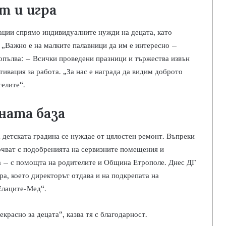
т и игра
ации спрямо индивидуалните нужди на децата, като
 „Важно е на малките палавници да им е интересно –
 допълва: – Всички проведени празници и тържества извън
тивация за работа. „За нас е награда да видим доброто
телите“.
ната база
а детската градина се нуждае от цялостен ремонт. Въпреки
очват с подобренията на сервизните помещения и
та – с помощта на родителите и Община Етрополе. Днес ДГ
а, което директорът отдава и на подкрепата на
Елаците-Мед“.
красно за децата“, казва тя с благодарност.