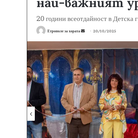
най-важният у
20 години всеотдайност в Детска 
Етрополе за хората
S
20/10/2025
e
n
d
a
n
e
m
a
i
l