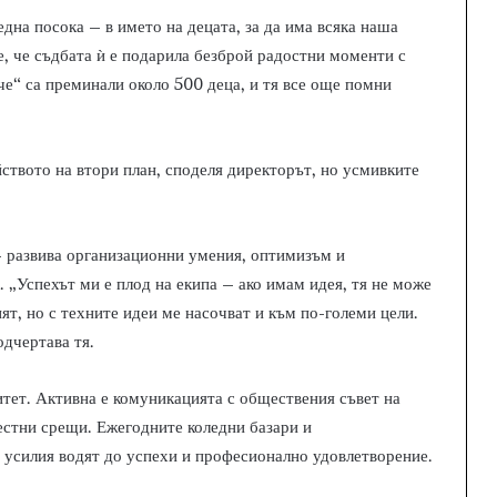
една посока – в името на децата, за да има всяка наша
е, че съдбата ѝ е подарила безброй радостни моменти с
че“ са преминали около 500 деца, и тя все още помни
ството на втори план, споделя директорът, но усмивките
– развива организационни умения, оптимизъм и
 „Успехът ми е плод на екипа – ако имам идея, тя не може
пят, но с техните идеи ме насочват и към по-големи цели.
одчертава тя.
тет. Активна е комуникацията с обществения съвет на
естни срещи. Ежегодните коледни базари и
 усилия водят до успехи и професионално удовлетворение.