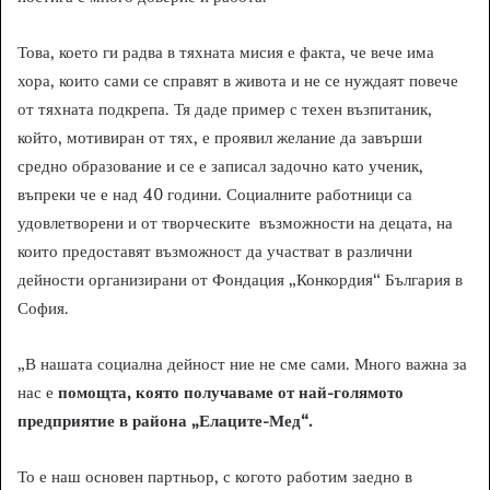
Това, което ги радва в тяхната мисия е факта, че вече има
хора, които сами се справят в живота и не се нуждаят повече
от тяхната подкрепа. Тя даде пример с техен възпитаник,
който, мотивиран от тях, е проявил желание да завърши
средно образование и се е записал задочно като ученик,
въпреки че е над 40 години. Социалните работници са
удовлетворени и от творческите възможности на децата, на
които предоставят възможност да участват в различни
дейности организирани от Фондация „Конкордия“ България в
София.
„В нашата социална дейност ние не сме сами. Много важна за
нас е
помощта, която получаваме от най-голямото
предприятие в района „Елаците-Мед“.
То е наш основен партньор, с когото работим заедно в