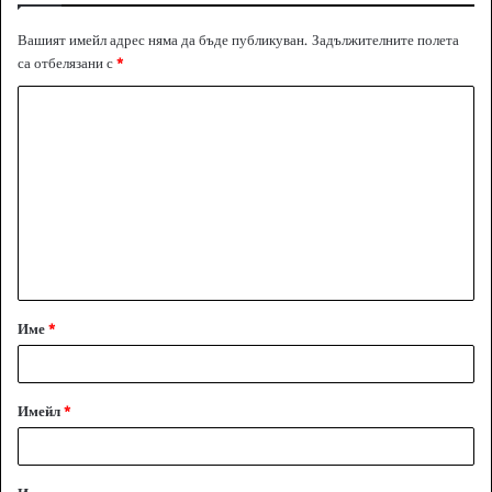
Вашият имейл адрес няма да бъде публикуван.
Задължителните полета
са отбелязани с
*
К
о
м
е
н
т
а
Име
*
р
:
*
Имейл
*