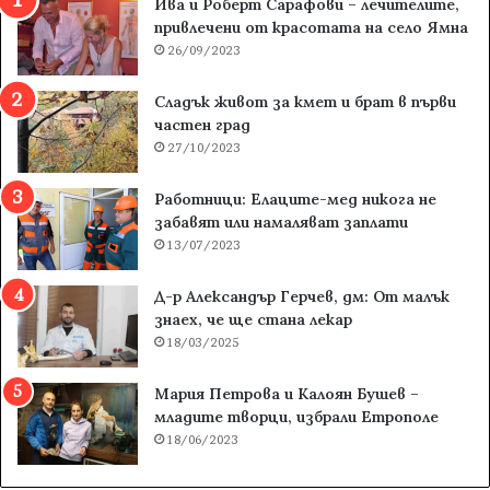
Ива и Роберт Сарафови – лечителите,
привлечени от красотата на село Ямна
26/09/2023
Сладък живот за кмет и брат в първи
частен град
27/10/2023
Работници: Елаците-мед никога не
забавят или намаляват заплати
13/07/2023
Д-р Александър Герчев, дм: От малък
знаех, че ще стана лекар
18/03/2025
Мария Петрова и Калоян Бушев –
младите творци, избрали Етрополе
18/06/2023