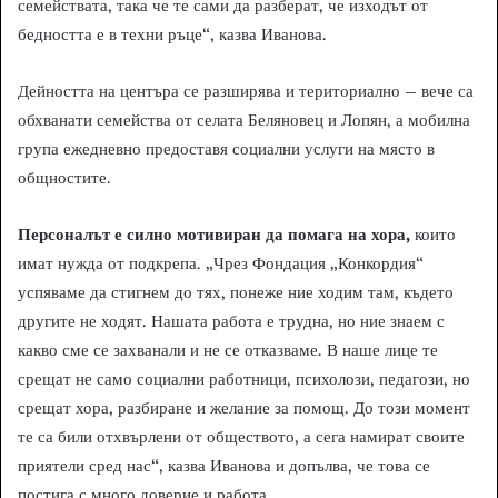
семействата, така че те сами да разберат, че изходът от
бедността е в техни ръце“, казва Иванова.
Дейността на центъра се разширява и териториално – вече са
обхванати семейства от селата Беляновец и Лопян, а мобилна
група ежедневно предоставя социални услуги на място в
общностите.
Персоналът е силно мотивиран да помага на хора,
които
имат нужда от подкрепа. „Чрез Фондация „Конкордия“
успяваме да стигнем до тях, понеже ние ходим там, където
другите не ходят. Нашата работа е трудна, но ние знаем с
какво сме се захванали и не се отказваме. В наше лице те
срещат не само социални работници, психолози, педагози, но
срещат хора, разбиране и желание за помощ. До този момент
те са били отхвърлени от обществото, а сега намират своите
приятели сред нас“, казва Иванова и допълва, че това се
постига с много доверие и работа.