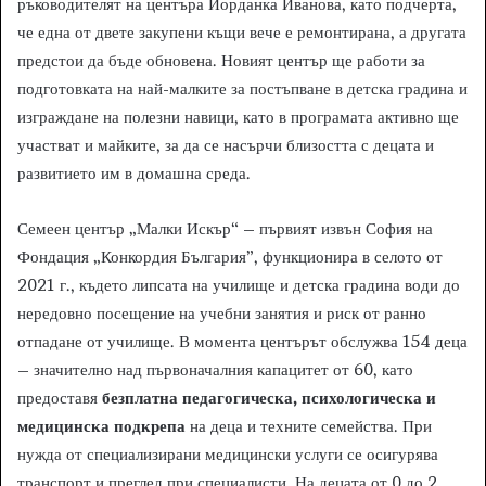
ръководителят на центъра Йорданка Иванова, като подчерта,
че една от двете закупени къщи вече е ремонтирана, а другата
предстои да бъде обновена. Новият център ще работи за
подготовката на най-малките за постъпване в детска градина и
изграждане на полезни навици, като в програмата активно ще
участват и майките, за да се насърчи близостта с децата и
развитието им в домашна среда.
Семеен център „Малки Искър“ – първият извън София на
Фондация „Конкордия България”, функционира в селото от
2021 г., където липсата на училище и детска градина води до
нередовно посещение на учебни занятия и риск от ранно
отпадане от училище. В момента центърът обслужва 154 деца
– значително над първоначалния капацитет от 60, като
предоставя
безплатна педагогическа, психологическа и
медицинска подкрепа
на деца и техните семейства. При
нужда от специализирани медицински услуги се осигурява
транспорт и преглед при специалисти. На децата от 0 до 2