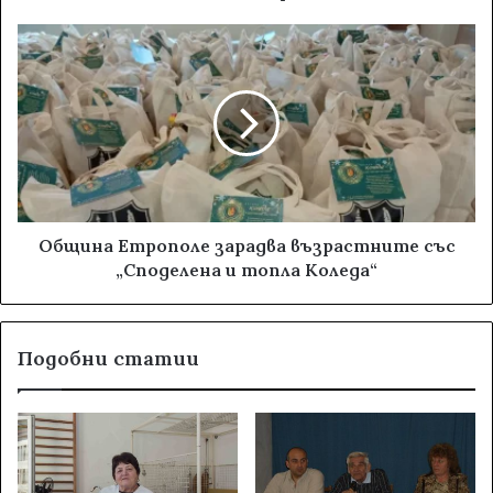
Община Етрополе зарадва възрастните със
„Споделена и топла Коледа“
Подобни статии