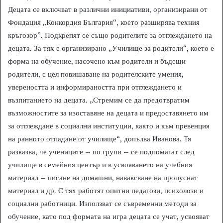
Децата се включват в различни инициативи, организирани от
Фондация „Конкордия България“, което разширява техния
кръгозор”. Подкрепят се също родителите за отглеждането на
децата. За тях е организирано „Училище за родители“, което е
форма на обучение, насочено към родители и бъдещи
родители, с цел повишаване на родителските умения,
увереността и информираността при отглеждането и
възпитанието на децата. „Стремим се да предотвратим
възможностите за изоставяне на децата и предоставянето им
за отглеждане в социални институции, както и към превенция
на ранното отпадане от училище“, допълва Иванова. Тя
разказва, че учениците – по групи – се подпомагат след
училище в семейния център и в усвояването на учебния
материал – писане на домашни, наваксване на пропуснат
материал и др. С тях работят опитни педагози, психолози и
социални работници. Използват се съвременни методи за
обучение, като под формата на игра децата се учат, усвояват