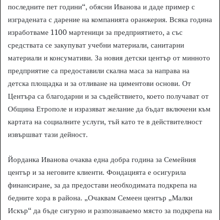
последните пет години“, обясни Иванова и даде пример с
изградената с дарение на компанията оранжерия. Всяка година
изработваме 1100 мартеници за предприятието, а със
средствата се закупуват учебни материали, санитарни
материали и консумативи. За новия детски център от минното
предприятие са предоставили скална маса за направа на
детска площадка и за отливане на циментови основи. От
Центъра са благодарни и за съдействието, което получават от
Община Етрополе и изразяват желание да бъдат включени към
картата на социалните услуги, тъй като те в действителност
извършват тази дейност.
Йорданка Иванова очаква една добра година за Семейния
център и за неговите клиенти. Фондацията е осигурила
финансиране, за да предостави необходимата подкрепа на
бедните хора в района. „Очаквам Семеен център „Малки
Искър“ да бъде сигурно и разпознаваемо място за подкрепа на