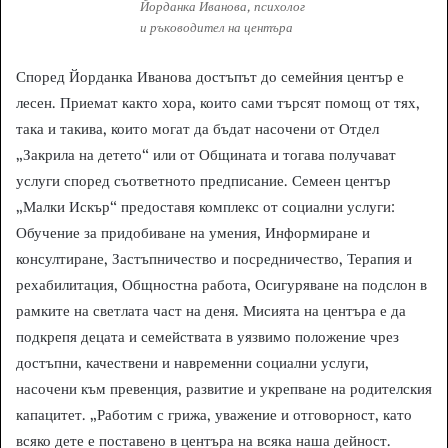
Йорданка Иванова, психолог
и ръководител на центъра
Според Йорданка Иванова достъпът до семейния център е
лесен. Приемат както хора, които сами търсят помощ от тях,
така и такива, които могат да бъдат насочени от Отдел
„Закрила на детето“ или от Общината и тогава получават
услуги според съответното предписание. Семеен център
„Малки Искър“ предоставя комплекс от социални услуги:
Обучение за придобиване на умения, Информиране и
консултиране, Застъпничество и посредничество, Терапия и
рехабилитация, Общностна работа, Осигуряване на подслон в
рамките на светлата част на деня. Мисията на центъра е да
подкрепя децата и семействата в уязвимо положение чрез
достъпни, качествени и навременни социални услуги,
насочени към превенция, развитие и укрепване на родителския
капацитет. „Работим с грижа, уважение и отговорност, като
всяко дете е поставено в центъра на всяка наша дейност.