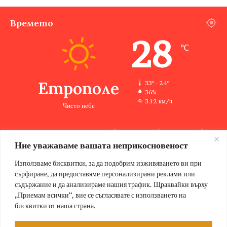
Времето
28
℃
Етрополе
33º - 24º
36%
3.12 км/ч
Чисто небе
Ние уважаваме вашата неприкосновеност
33
33
33
33
35
℃
℃
℃
℃
℃
пт
сб
нд
пн
вт
Използваме бисквитки, за да подобрим изживяването ви при
сърфиране, да предоставяме персонализирани реклами или
съдържание и да анализираме нашия трафик. Щраквайки върху
„Приемам всички“, вие се съгласявате с използването на
бисквитки от наша страна.
© Copyright 2026, Всички права запазени Етрополе за хората |
Designed by ZWEBSolutions