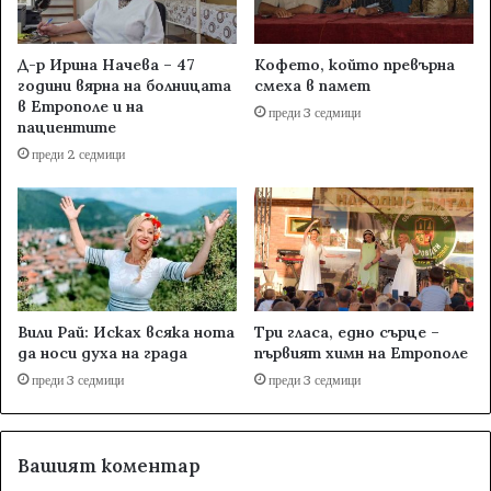
Д-р Ирина Начева – 47
Кофето, който превърна
години вярна на болницата
смеха в памет
в Етрополе и на
преди 3 седмици
пациентите
преди 2 седмици
Вили Рай: Исках всяка нота
Три гласа, едно сърце –
да носи духа на града
първият химн на Етрополе
преди 3 седмици
преди 3 седмици
Вашият коментар