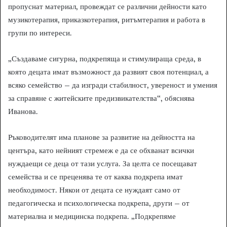
пропуснат материал, провеждат се различни дейности като
музикотерапия, приказкотерапия, ритъмтерапия и работа в
групи по интереси.
„Създаваме сигурна, подкрепяща и стимулираща среда, в
която децата имат възможност да развият своя потенциал, а
всяко семейство – да изгради стабилност, увереност и умения
за справяне с житейските предизвикателства“, обяснява
Иванова.
Ръководителят има планове за развитие на дейността на
центъра, като нейният стремеж е да се обхванат всички
нуждаещи се деца от тази услуга. За целта се посещават
семейства и се преценява те от каква подкрепа имат
необходимост. Някои от децата се нуждаят само от
педагогическа и психологическа подкрепа, други – от
материална и медицинска подкрепа. „Подкрепяме