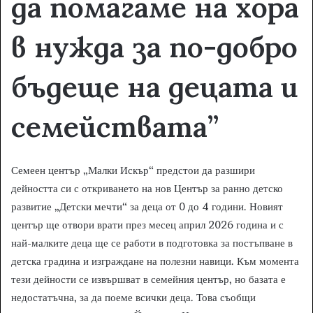
да помагаме на хора
в нужда
за по-добро
бъдеще на децата и
семействата
”
Семеен център „Малки Искър“ предстои да разшири
дейността си с откриването на нов Център за ранно детско
развитие „Детски мечти“ за деца от 0 до 4 години. Новият
център ще отвори врати през месец април 2026 година и с
най-малките деца ще се работи в подготовка за постъпване в
детска градина и изграждане на полезни навици. Към момента
тези дейности се извършват в семейния център, но базата е
недостатъчна, за да поеме всички деца. Това съобщи