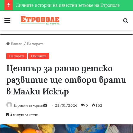
Етрополе затвърди мястото си на футболната карта
Меню
Т
за
Начало
/
На хората
На хората
Общината
Център за ранно детско
развитие ще отвори врати
в Малки Искър
Етрополе за хората
S
22/01/2026
0
162
e
4 минути за четене
n
d