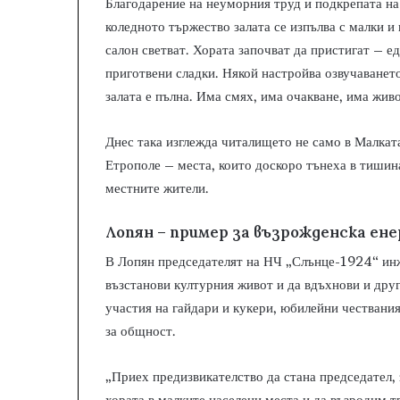
Благодарение на неуморния труд и подкрепата н
коледното тържество залата се изпълва с малки 
салон светват. Хората започват да пристигат – ед
приготвени сладки. Някой настройва озвучаванет
залата е пълна. Има смях, има очакване, има живо
Днес така изглежда читалището не само в Малкат
Етрополе – места, които доскоро тънеха в тишина 
местните жители.
Лопян – пример за възрожденска ене
В Лопян председателят на НЧ „Слънце-1924“ инж.
възстанови културния живот и да вдъхнови и друг
участия на гайдари и кукери, юбилейни чествания
за общност.
„Приех предизвикателство да стана председател, 
хората в малките населени места и да възродим т