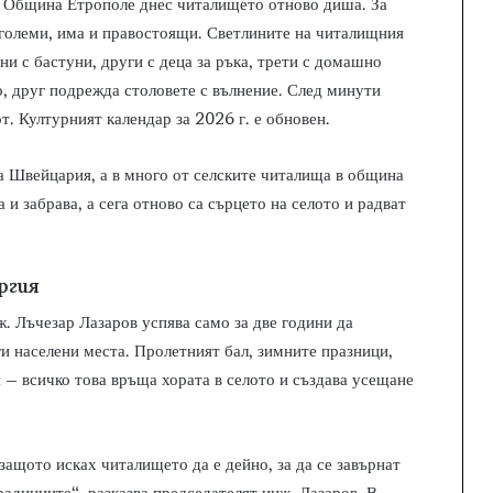
а Община Етрополе днес читалището отново диша. За
и големи, има и правостоящи. Светлините на читалищния
ни с бастуни, други с деца за ръка, трети с домашно
о, друг подрежда столовете с вълнение. След минути
т. Културният календар за 2026 г. е обновен.
а Швейцария, а в много от селските читалища в община
и забрава, а сега отново са сърцето на селото и радват
ргия
 Лъчезар Лазаров успява само за две години да
и населени места. Пролетният бал, зимните празници,
 – всичко това връща хората в селото и създава усещане
защото исках читалището да е дейно, за да се завърнат
радициите“, разказва председателят инж. Лазаров. В