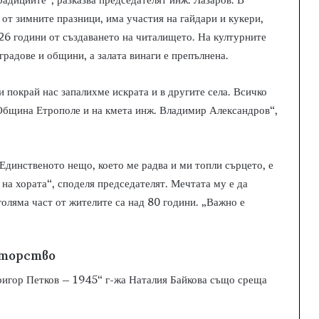
 от зимните празници, има участия на гайдари и кукери,
26 години от създаването на читалището. На културните
градове и общини, а залата винаги е препълнена.
 покрай нас запалихме искрата и в другите села. Всичко
 Община Етрополе и на кмета инж. Владимир Александров“,
„Единственото нещо, което ме радва и ми топли сърцето, е
 на хората“, споделя председателят. Мечтата му е да
оляма част от жителите са над 80 години. „Важно е
ваторство
ригор Петков – 1945“ г-жа Наталия Байкова също среща