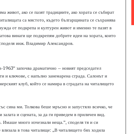
има живот, ако се пазят традициите, ако хората се събират
Читалищата са мястото, където българщината се съхранява
нужда от подкрепа и културен живот и именно те пазят в
Затова винаги ще подкрепям добрите идеи на хората, които
, споделя инж. Владимир Александров.
в-1963“ започва драматично – новият председател
 и ключове, с напълно занемарена сграда. Салонът и
онерският клуб, който се намира в сградата на читалището
ъс сина ми. Толкова беше мръсно и запустяло всичко, че
 залата и сцената, за да ги приведем в приличен вид.
. Имаше много изчезнали неща.“, споделя тя и си
е влизала в това читалище: „В читалището бях ходила