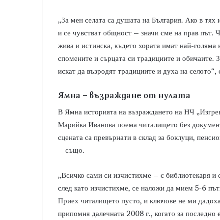
„За мен селата са душата на България. Ако в тях 
и се чувстват общност – значи сме на прав път. 
жива и истинска, където хората имат най-голяма 
спомените и сърцата си традициите и обичаите. 
искат да възродят традициите и духа на селото“
Ямна – възраждане от нулата
В Ямна историята на възраждането на НЧ „Изгре
Марийка Иванова поема читалището без документи
сцената са превърнати в склад за боклуци, пенси
– също.
„Всичко сами си изчистихме – с библиотекаря и с
след като изчистихме, се наложи да мием 5-6 пъти
Приех читалището пусто, и ключове не ми дадоха
припомня далечната 2008 г., когато за последно 