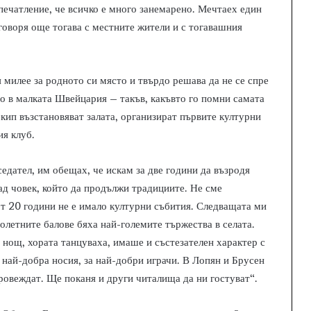
печатление, че всичко е много занемарено. Мечтаех един
 говоря още тогава с местните жители и с тогавашния
 милее за родното си място и твърдо решава да не се спре
о в малката Швейцария – такъв, какъвто го помни самата
екип възстановяват залата, организират първите културни
ия клуб.
едател, им обещах, че искам за две години да възродя
ад човек, който да продължи традициите. Не сме
 от 20 години не е имало културни събития. Следващата ми
ролетните балове бяха най-големите тържества в селата.
 нощ, хората танцуваха, имаше и състезателен характер с
а най-добра носия, за най-добри играчи. В Лопян и Брусен
провеждат. Ще поканя и други читалища да ни гостуват“.