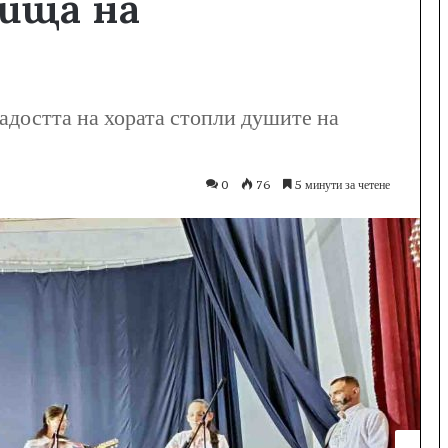
нища на
радостта на хората стопли душите на
0
76
5 минути за четене