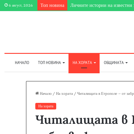
Топ новина
Етрополе затвърди мястото си 
6 август, 2026
НАЧАЛО
ТОП НОВИНА
НА ХОРАТА
ОБЩИНАТА
Начало
/
На хората
/
Читалищата в Етрополе – от заб
На хората
Читалищата в 