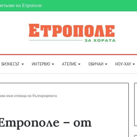
на футболната карта
БИЗНЕСЪТ
ИНТЕРВЮ
АТЕЛИЕ
ОБИЧАИ
НОУ-ХАУ
рава към огнища на българщината
Етрополе – от