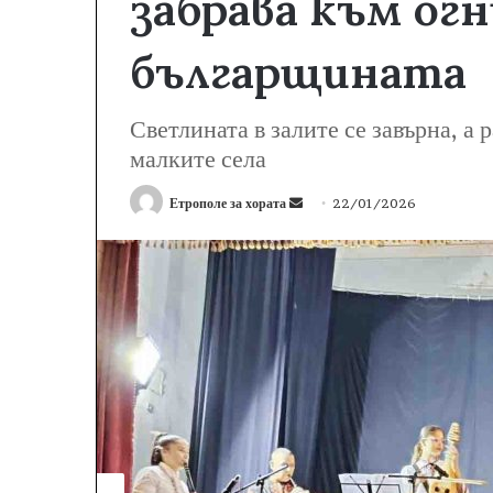
забрава към ог
българщината
Светлината в залите се завърна, а 
малките села
Етрополе за хората
S
22/01/2026
e
n
d
a
n
e
m
a
i
l