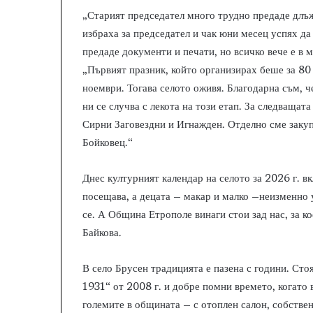
„Старият председател много трудно предаде длъж
избраха за председател и чак юни месец успях да
предаде документи и печати, но всичко вече е в 
„Първият празник, който организирах беше за 80
ноември. Тогава селото оживя. Благодарна съм, че
ни се случва с лекота на този етап. За следващат
Сирни Заговездни и Игнажден. Отделно сме закуп
Бойковец.“
Днес културният календар на селото за 2026 г. в
посещава, а децата – макар и малко –неизменно у
се. А Община Етрополе винаги стои зад нас, за к
Байкова.
В село Брусен традицията е пазена с години. Ст
1931“ от 2008 г. и добре помни времето, когато 
големите в общината – с отоплен салон, собствен