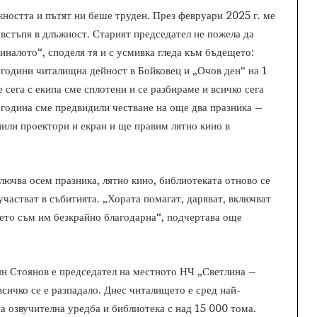
ността и пътят ни беше труден. През февруари 2025 г. ме
 встъпя в длъжност. Старият председател не пожела да
миналото“, споделя тя и с усмивка гледа към бъдещето:
 години читалищна дейност в Бойковец и „Очов ден“ на 1
 сега с екипа сме сплотени и се разбираме и всичко сега
а година сме предвидили честване на още два празника –
или проектори и екран и ще правим лятно кино в
ключва осем празника, лятно кино, библиотеката отново се
частват в събитията. „Хората помагат, даряват, включват
оето съм им безкрайно благодарна“, подчертава още
оян Стоянов е председател на местното НЧ „Светлина –
всичко се е разпадало. Днес читалището е сред най-
а озвучителна уредба и библиотека с над 15 000 тома.