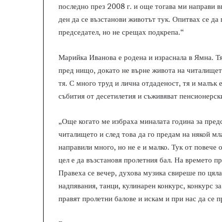
последно през 2008 г. и още тогава ми направи в
ден да се възстанови животът тук. Опитвах се да
председател, но не срещах подкрепа.“
Марийка Иванова е родена и израснала в Ямна. Тя
пред нищо, докато не върне живота на читалищет
тя. С много труд и лична отдаденост, тя и малък 
събития от десетилетия и съживяват пенсионерск
„Още когато ме избраха миналата година за предс
читалището и след това да го предам на някой мл
направили много, но не е и малко. Тук от повече
цел е да възстановя пролетния бал. На времето п
Правеха се вечер, духова музика свиреше по цяла
надпявания, танци, кулинарен конкурс, конкурс з
правят пролетни балове и искам и при нас да се 