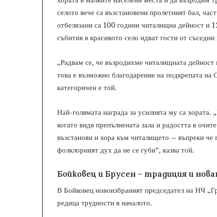
селото вече са възстановени пролетният бал, част
отбелязани са 100 години читалищна дейност и 1
събития в красивото село идват гости от съседни 
„Радвам се, че възродихме читалищната дейност и
това е възможно благодарение на подкрепата на
категоричен е той.
Най-голямата награда за усилията му са хората. 
когато видя препълнената зала и радостта в очите
възстанови и хора към читалището – въпреки че г
фолклорният дух да не се губи“, казва той.
Бойковец и Брусен – традиция и но
В Бойковец новоизбраният председател на НЧ „Г
редица трудности в началото.