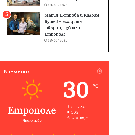
18/03/2025
Мария Петрова и Калоян
Бушев – младите
творци, избрали
Етрополе
18/06/2023
Времето
30
℃
Етрополе
33º - 24º
30%
2.96 км/ч
Чисто небе