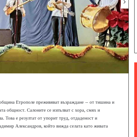
а община Етрополе преживяват възраждане – от тишина и
ата общност. Салоните се изпълват с хора, смях и
а. Това е резултат от упорит труд, отдаденост и
адимир Александров, който вижда селата като живата