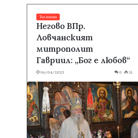
Топ новина
Негово ВПр.
Ловчанският
митрополит
Гавриил: „Бог е любов“
06/04/2023
0
51