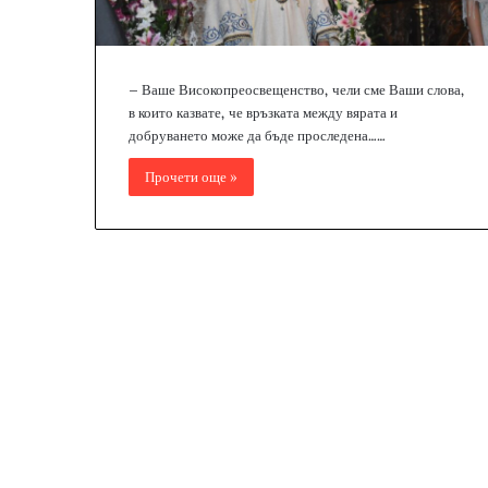
– Ваше Високопреосвещенство, чели сме Ваши слова,
в които казвате, че връзката между вярата и
добруването може да бъде проследена……
Прочети още »