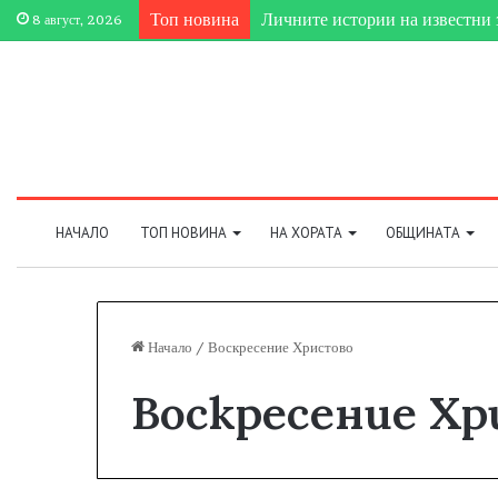
Топ новина
Личните истории на известни 
8 август, 2026
НАЧАЛО
ТОП НОВИНА
НА ХОРАТА
ОБЩИНАТА
Начало
/
Воскресение Христово
Воскресение Х