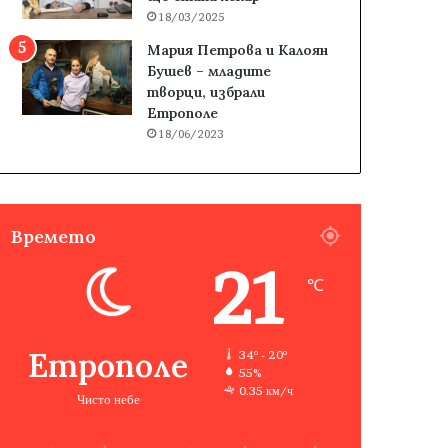
18/03/2025
Мария Петрова и Калоян
Бушев – младите
творци, избрали
Етрополе
18/06/2023
Времето
21
℃
Етрополе
34º - 20º
55%
0.35 км/ч
Чисто небе