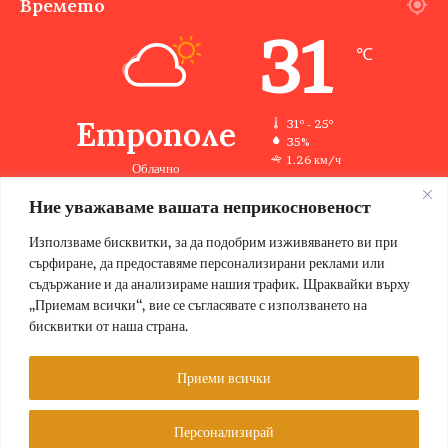
Времето
31
℃
Етрополе
31º - 25º
35%
1.26 км/ч
Облачно
Ние уважаваме вашата неприкосновеност
Използваме бисквитки, за да подобрим изживяването ви при
31
33
32
32
33
℃
℃
℃
℃
℃
сърфиране, да предоставяме персонализирани реклами или
чт
пт
сб
нд
пн
съдържание и да анализираме нашия трафик. Щраквайки върху
„Приемам всички“, вие се съгласявате с използването на
бисквитки от наша страна.
© Copyright 2026, Всички права запазени Етрополе за хората |
Приеми всички
Designed by ZWEBSolutions
Персонализирай
Условия за ползване
За нас