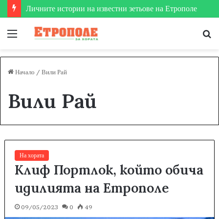
Личните истории на известни зетьове на Етрополе
Меню
Т
за
Начало
/
Вили Рай
Вили Рай
На хората
Клиф Портлок, който обича
идилията на Етрополе
09/05/2023
0
49