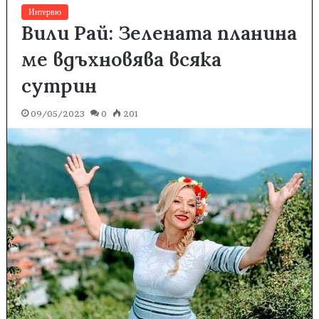
Интервю
Вили Рай: Зелената планина
ме вдъхновява всяка
сутрин
09/05/2023
0
201