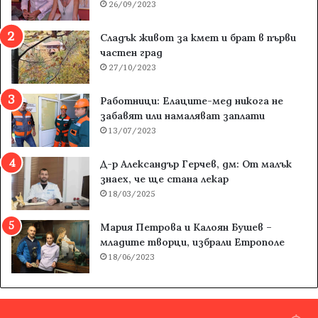
26/09/2023
Сладък живот за кмет и брат в първи
частен град
27/10/2023
Работници: Елаците-мед никога не
забавят или намаляват заплати
13/07/2023
Д-р Александър Герчев, дм: От малък
знаех, че ще стана лекар
18/03/2025
Мария Петрова и Калоян Бушев –
младите творци, избрали Етрополе
18/06/2023