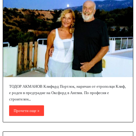
ТОДОР АКМАНОВ Клифърд Портлок, наричан от етрополци Клиф,
е роден в предградие на Оксфорд в Англия. По професия е
строителен…
Прочети още »