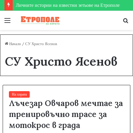
Личните истории на известни зетьове на Етрополе
Меню
Т
за
Начало
/
СУ Христо Ясенов
СУ Христо Ясенов
На хората
Лъчезар Овчаров мечтае за
тренировъчно трасе за
мотокрос в града