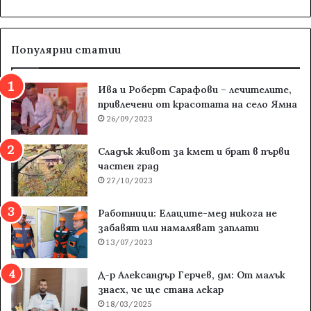
Популярни статии
Ива и Роберт Сарафови – лечителите,
привлечени от красотата на село Ямна
26/09/2023
Сладък живот за кмет и брат в първи
частен град
27/10/2023
Работници: Елаците-мед никога не
забавят или намаляват заплати
13/07/2023
Д-р Александър Герчев, дм: От малък
знаех, че ще стана лекар
18/03/2025