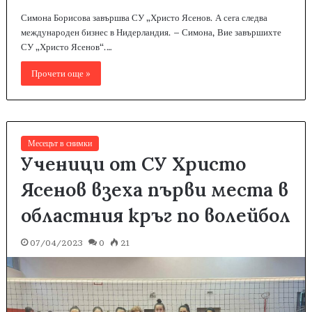
Симона Борисова завършва СУ „Христо Ясенов. А сега следва
международен бизнес в Нидерландия. – Симона, Вие завършихте
СУ „Христо Ясенов“.…
Прочети още »
Месецът в снимки
Ученици от СУ Христо
Ясенов взеха първи места в
областния кръг по волейбол
07/04/2023
0
21