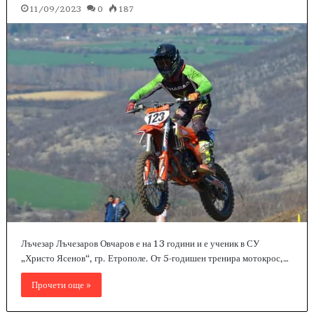
11/09/2023
0
187
Лъчезар Лъчезаров Овчаров е на 13 години и е ученик в СУ
„Христо Ясенов“, гр. Етрополе. От 5-годишен тренира мотокрос,…
Прочети още »