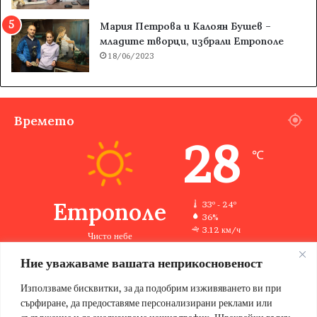
Мария Петрова и Калоян Бушев –
младите творци, избрали Етрополе
18/06/2023
Времето
28
℃
Етрополе
33º - 24º
36%
3.12 км/ч
Чисто небе
Ние уважаваме вашата неприкосновеност
Използваме бисквитки, за да подобрим изживяването ви при
33
33
33
33
35
℃
℃
℃
℃
℃
сърфиране, да предоставяме персонализирани реклами или
пт
сб
нд
пн
вт