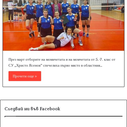
През март отборите на момичетата и на момчетата от 5.-7. клас от
СУ „Христо Ясенов“ спечелиха първо място в областния…
Прочети още »
Следвай ни във Facebook