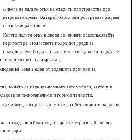
Никога не палете огън на открити пространства при
ветровито време. Вятърът бързо разпространява жарава
на големи разстояния.
Когато палите огън в двора си, винаги обезопасявайте
периметъра. Подгответе подръчни уреди за
пожарогасене (съдове с вода и пясък, тупалки и др.). Не
те и под клоните на дърветата.
блюдение! Това е една от водещите причини за
ва, където са паркирани много автомобили, както и в
кладове за леснозапалими и горими течности.
 пчеларите, ловците, туристите и собствениците на вилни
или отпадъци в близост до гората е строго забранено.
ини и гори.