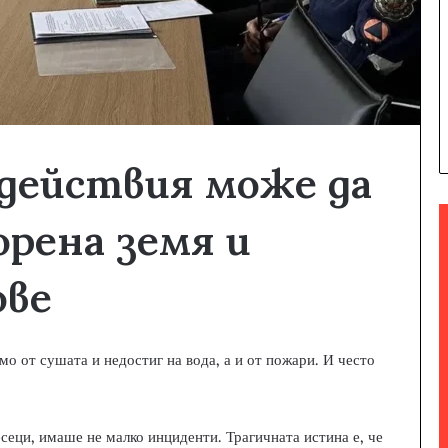
действия може да
орена земя и
ове
мо от сушата и недостиг на вода, а и от пожари. И често
сеци, имаше не малко инциденти. Трагичната истина е, че