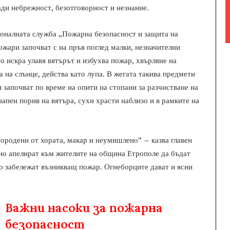
ади небрежност, безотговорност и незнание.
ионалната служба „Пожарна безопасност и защита на
ожари започват с на пръв поглед малки, незначителни
о искра улавя вятърът и избухва пожар, хвърляне на
а на слънце, действа като лупа. В жегата такива предмети
започват по време на опити на стопани за разчистване на
запен порив на вятъра, сухи храсти наблизо и в рамките на
породени от хората, макар и неумишлено“ – казва главен
но апелират към жителите на община Етрополе да бъдат
ко забележат възникващ пожар. Огнеборците дават и ясни
Важни насоки за пожарна
безопасност