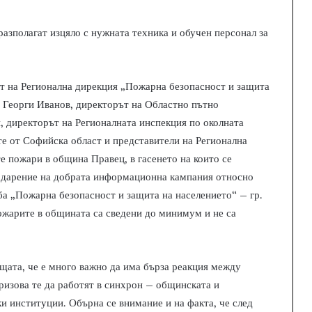
азполагат изцяло с нужната техника и обучен персонал за
т на Регионална дирекция „Пожарна безопасност и защита
 Георги Иванов, директорът на Областно пътно
 директорът на Регионалната инспекция по околната
е от Софийска област и представители на Регионална
е пожари в община Правец, в гасенето на които се
годарение на добрата информационна кампания относно
ба „Пожарна безопасност и защита на населението“ – гр.
ожарите в общината са сведени до минимум и не са
щата, че е много важно да има бърза реакция между
ризова те да работят в синхрон – общинската и
и институции. Обърна се внимание и на факта, че след