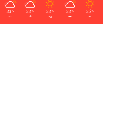
33
33
33
33
35
℃
℃
℃
℃
℃
пт
сб
нд
пн
вт