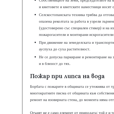
Собствениците на земи, председателите на к
и кметовете и кметските наместници носят 
Селскостопанската техника трябва да отгова
опазена реколтата за работа в узрели зърне
(удостоверено със специален стикер) и на и
пожарогасители и монтирани искрогасители
При движение на земеделската и транспортна
ауспуха до суха растителност.
Не се допуска паркиране и ремонтиране на 
и в близост до тях.
Пожар при липса на вода
Борбата с пожарите в общината се утежнява от т
многократните писма от общината към собствени
ремонт на язовирната стена, до момента няма отг
Огънят не е само елемент от природата; той е и 