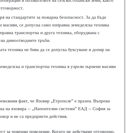
ооперации и ползвателите на селскостопански земи, както
отговорност.
ря на стандартите за пожарна безопасност. За да бъде
ни масиви, се допуска само изправна земеделска техника
зправна транспортна и друга техника, оборудвана с
 на димоотводните тръби.
та техника не бива да се допуска буксуване и допир на
земеделска и транспортна техника в узрели зърнени масиви
ревожния факт, че Язовир „Етрополе“ е празен. Въпреки
ка на язовира – „Напоителни системи“ ЕАД – София за
овор и не са предприети действия.
тест за човешко поведение. Когато не действаме отговорно,