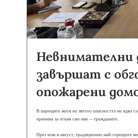
Невнимателни 
завършат с обг
опожарени дом
В парещите жеги на лятото опасността не идва са
причина за огъня сме ние – гражданите.
През юли и август, традиционно най-горещите ме