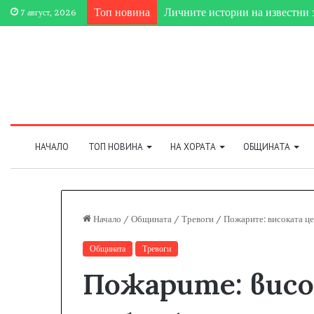
Топ новина
7 август, 2026
НАЧАЛО
ТОП НОВИНА
НА ХОРАТА
ОБЩИНАТА
Начало
/
Общината
/
Тревоги
/
Пожарите: високата ц
Общината
Тревоги
Пожарите: висо