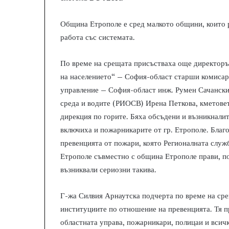
Община Етрополе е сред малкото общини, които р
работа със системата.
По време на срещата присъстваха още директоръ
на населението“ – София-област старши комисар
управление – София-област инж. Румен Сачански,
среда и водите (РИОСВ) Ирена Петкова, кметовет
дирекция по горите. Бяха обсъдени и възникналит
включиха и пожарникарите от гр. Етрополе. Бла
превенцията от пожари, която Регионалната служ
Етрополе съвместно с община Етрополе прави, п
възниквали сериозни такива.
Г-жа Силвия Арнаутска подчерта по време на сре
институциите по отношение на превенцията. Тя п
областната управа, пожарникари, полицаи и всичк