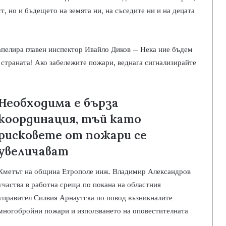
т, но и бъдещето на земята ни, на съседите ни и на децата
апелира главен инспектор Ивайло Диков – Нека ние бъдем
 страната! Ако забележите пожари, веднага сигнализирайте
Необходима е бърза
координация, тъй като
рисковете от пожари се
увеличават
Кметът на община Етрополе инж. Владимир Александров
участва в работна среща по покана на областния
управител Силвия Арнаутска по повод възникналите
многобройни пожари и използването на оповестителната