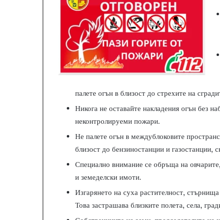
палете огън в близост до стрехите на сгради
Никога не оставайте накладения огън без на
неконтролируеми пожари.
Не палете огън в междублоковите пространст
близост до бензиностанции и газостанции, с
Специално внимание се обръща на овчарите,
и земеделски имоти.
Изгарянето на суха растителност, стърнища 
Това застрашава близките полета, села, град