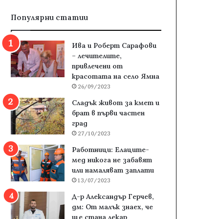
Популярни статии
Ива и Роберт Сарафови
– лечителите,
привлечени от
красотата на село Ямна
26/09/2023
Сладък живот за кмет и
брат в първи частен
град
27/10/2023
Работници: Елаците-
мед никога не забавят
или намаляват заплати
13/07/2023
Д-р Александър Герчев,
дм: От малък знаех, че
ще стана лекар