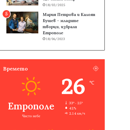
18/03/2025
Мария Петрова и Калоян
Бушев – младите
творци, избрали
Етрополе
18/06/2023
Времето
26
℃
Етрополе
33º - 25º
42%
2.14 км/ч
Чисто небе