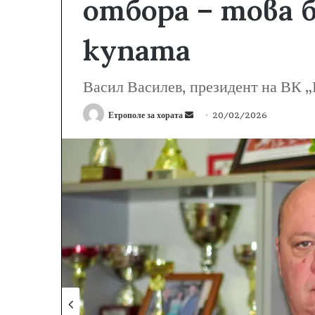
отбора – това
купата
Васил Василев, президент на ВК „
Етрополе за хората
S
20/02/2026
e
n
d
a
n
e
m
a
i
l