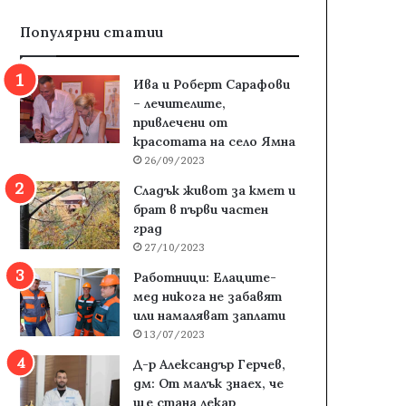
Популярни статии
Ива и Роберт Сарафови
– лечителите,
привлечени от
красотата на село Ямна
26/09/2023
Сладък живот за кмет и
брат в първи частен
град
27/10/2023
Работници: Елаците-
мед никога не забавят
или намаляват заплати
13/07/2023
Д-р Александър Герчев,
дм: От малък знаех, че
ще стана лекар