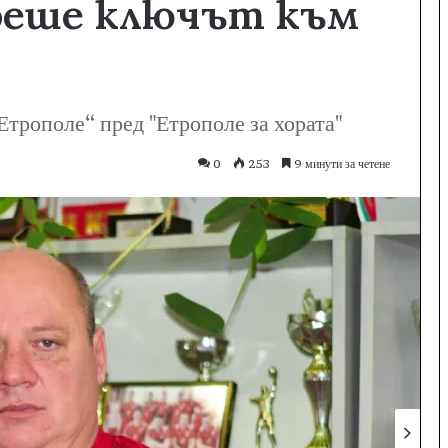
 беше ключът към
Етрополе“ пред "Етрополе за хората"
0
253
9 минути за четене