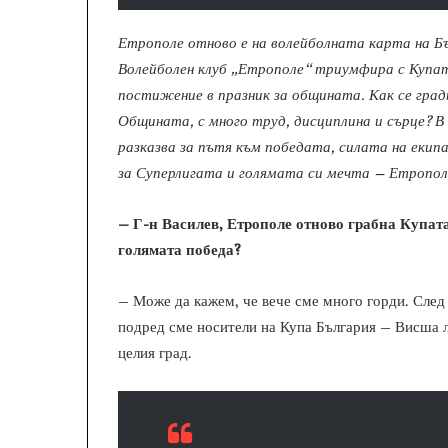
Етрополе отново е на волейболната карта на Б
Волейболен клуб „Етрополе“ триумфира с Купат
постижение в празник за общината. Как се град
Общината, с много труд, дисциплина и сърце? В
разказва за пътя към победата, силата на екип
за Суперлигата и голямата си мечта – Етрополе
– Г-н Василев, Етрополе отново грабна Купата
голямата победа?
– Може да кажем, че вече сме много горди. След 
подред сме носители на Купа България – Висша ли
целия град.