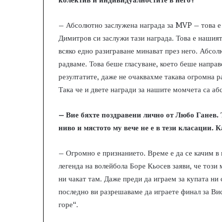
– Абсолютно заслужена награда за MVP – това е 
Димитров си заслужи тази награда. Това е нашият
всяко едно разиграване минават през него. Абсол
радваме. Това беше гласуване, което беше направ
резултатите, даже не очаквахме такава огромна ра
Така че и двете награди за нашите момчета са а
– Вие бяхте поздравени лично от Любо Ганев. 
ниво и мястото му вече не е в тези класации. К
– Огромно е признанието. Време е да се качим в г
легенда на волейбола Боре Кьосев заяви, че този 
ни чакат там. Даже преди да играем за купата ни
последно ви разрешаваме да играете финал за Вис
горе“.