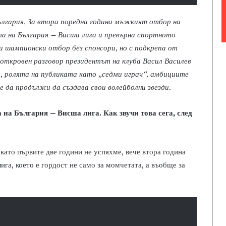
ългария. За втора поредна година мъжкият отбор на
а на Бълга
рия – Висша лига и превърна спортното
и шампионски отбор без спонсори, но с подкрепа от
 откровен разговор президентът на клуба Васил Василев
а, ролята на публиката като „седми играч“, амбициите
 да продължи да създава свои волейболни звезди.
 на България – Висша лига. Как звучи това сега, след
като първите две години не успяхме, вече втора година
га, което е гордост не само за момчетата, а въобще за