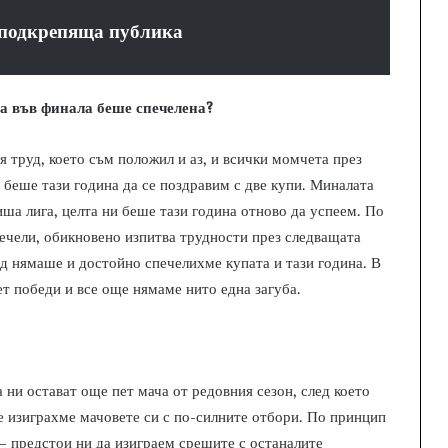
 подкрепяща публика
ка във финала беше спечелена?
 труд, което съм положил и аз, и всички момчета през
о беше тази година да се поздравим с две купи. Миналата
ша лига, целта ни беше тази година отново да успеем. По
печели, обикновено изпитва трудности през следващата
пад нямаше и достойно спечелихме купата и тази година. В
 победи и все още нямаме нито една загуба.
 ни остават още пет мача от редовния сезон, след което
е изиграхме мачовете си с по-силните отбори. По принцип
 – предстои ни да изиграем срещите с останалите