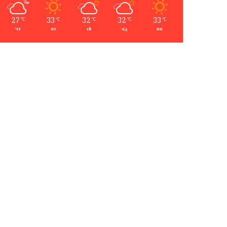
27
33
32
32
33
℃
℃
℃
℃
℃
чт
пт
сб
нд
пн