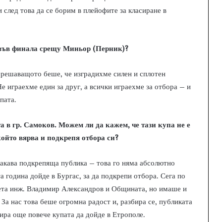
 след това да се борим в плейофите за класиране в
 във финала срещу Миньор (Перник)?
-решаващото беше, че изградихме силен и сплотен
е играехме един за друг, а всички играехме за отбора – и
пата.
а в гр. Самоков. Можем ли да кажем, че тази купа не е
 който вярва и подкрепя отбора си?
 такава подкрепяща публика – това го няма абсолютно
а година дойде в Бургас, за да подкрепи отбора. Сега по
ета инж. Владимир Александров и Общината, но имаше и
 За нас това беше огромна радост и, разбира се, публиката
ира още повече купата да дойде в Етрополе.