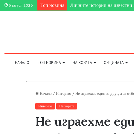
Личните истории на известни 
Топ новина
6 август, 2026
НАЧАЛО
ТОП НОВИНА
НА ХОРАТА
ОБЩИНАТА
Начало
/
Интервю
/
Не играехме един за друг, а за от
Интервю
На хората
Не играехме един