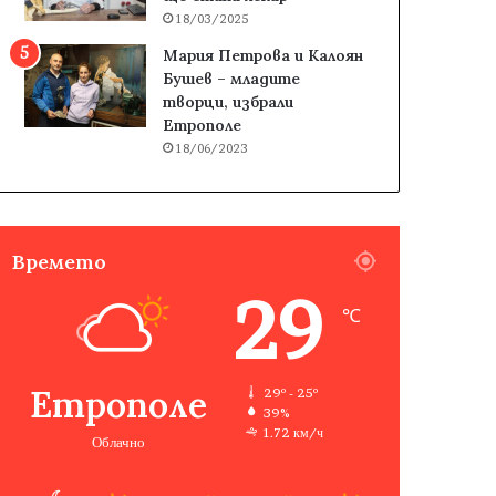
18/03/2025
Мария Петрова и Калоян
Бушев – младите
творци, избрали
Етрополе
18/06/2023
Времето
29
℃
Етрополе
29º - 25º
39%
1.72 км/ч
Облачно