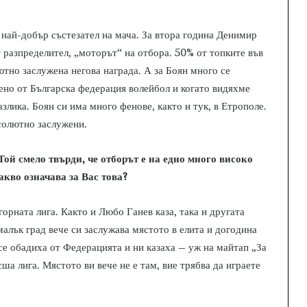
най-добър състезател на мача. За втора година Денимир
 разпределител, „моторът“ на отбора. 50% от топките във
ютно заслужена негова награда. А за Боян много се
ено от Българска федерация волейбол и когато видяхме
злика. Боян си има много фенове, както и тук, в Етрополе.
бсолютно заслужени.
Той смело твърди, че отборът е на едно много високо
акво означава за Вас това?
орната лига. Както и Любо Ганев каза, така и другата
малък град вече си заслужава мястото в елита и догодина
 се обадиха от Федерацията и ни казаха – уж на майтап „За
ша лига. Мястото ви вече не е там, вие трябва да играете