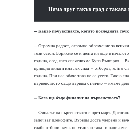
Няма друг такъв град с такава
– Какво почувствахте, когато последната точ
– Огромна радост, огромно облекчение за всичкия
този сезон. Борихме се и целта ни още в началот
година, след като спечелихме Купа България – Ви
принцип винаги има лек спад – отборът, който с
година. При нас обаче това не се усети. Такъв с
първенството също вървим отлично – имаме девет
– Кога ще бъде финалът на първенството?
– Финалът на първенството е през март. Дотогава
започват плейофите. Вървим доста уверено и веч
слаби отбори няма, но условно така ги наричаме