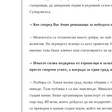
съперници, да завършим първи в редовния сезон и
Суперлигата.
– Кое според Вас беше решаващо за победата
– Момчетата са технически много добри, но най
колектив. На игрището всички са като приятели. Н
именно това беше ключът към спечелването на ку
– Имахте силна подкрепа от етрополци в залат
просто спортен успех, а награда за един град,
– Разбира се. Такъв малък град, малка община с
никъде. Тази публика е са нас навсякъде. Миналат
същия начин. Беше организиран транспорт от км
още над 40 коли, които дойдоха да ни подкрепят.
се превърна в нашия седми играч, който ни мотив