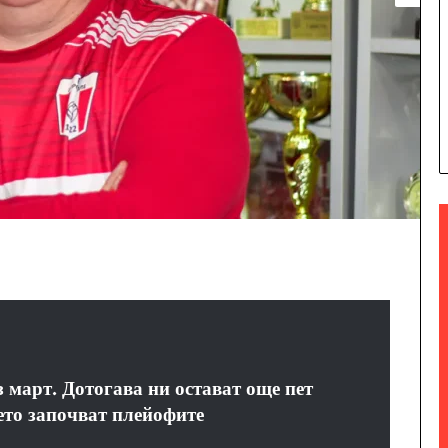
 март. Дотогава ни остават още пет
оето започват плейофите