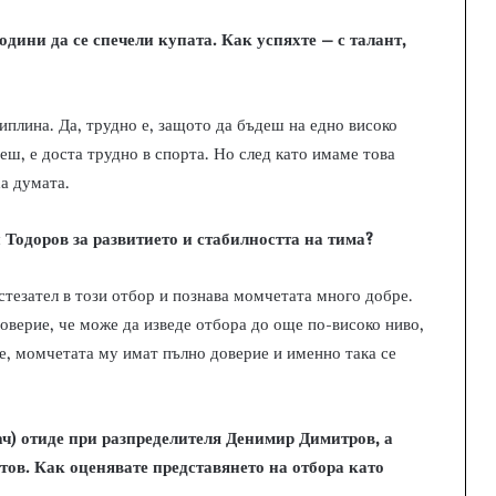
години да се спечели купата. Как успяхте – с талант,
циплина. Да, трудно е, защото да бъдеш на едно високо
ш, е доста трудно в спорта. Но след като имаме това
ха думата.
Тодоров за развитието и стабилността на тима?
тезател в този отбор и познава момчетата много добре.
оверие, че може да изведе отбора до още по-високо ниво,
е, момчетата му имат пълно доверие и именно така се
ач) отиде при разпределителя Денимир Димитров, а
тов. Как оценявате представянето на отбора като