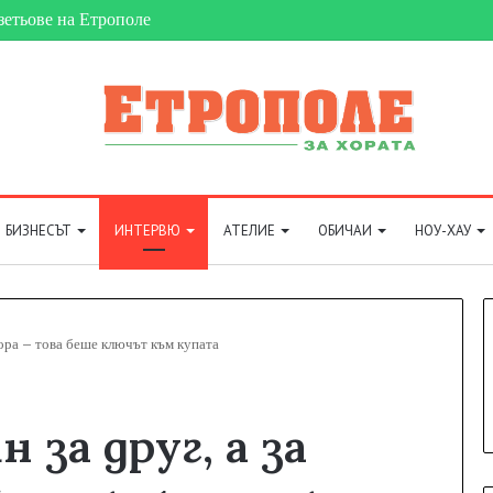
зетьове на Етрополе
БИЗНЕСЪТ
ИНТЕРВЮ
АТЕЛИЕ
ОБИЧАИ
НОУ-ХАУ
бора – това беше ключът към купата
 за друг, а за