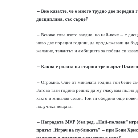
– Вие казахте, че е много трудно две поредни 
дисциплина, със сърце?
– Всичко това взето заедно, но най-вече – с дис
ниво две поредни години, да продължаваш да бъде
желание, талантът и амбицията за победа си каза
– Каква е ролята на старши треньорът Пламен 
– Огромна. Още от миналата година той беше със
Затова тази година реших да му гласувам пълно д
както и миналия сезон. Той ги обедини още повеч
получиха нещата.
– Наградата MVP (бел.ред. „Най-полезен“ игр
призът „Играч на публиката“ – при Боян Хрис
колектив и индивидуалностите в него?